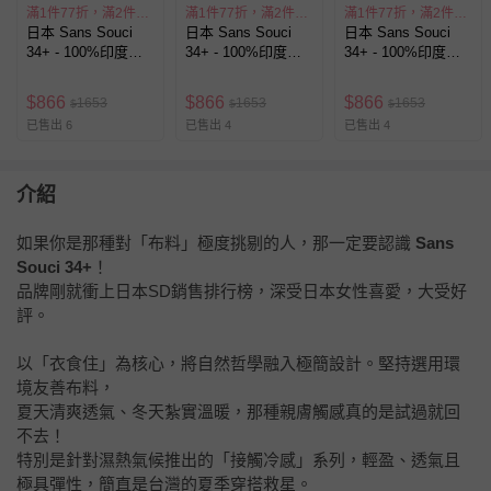
滿1件77折，滿2件55折
滿1件77折，滿2件55折
滿1件77折，滿2件55折
日本 Sans Souci
日本 Sans Souci
日本 Sans Souci
34+ - 100%印度棉
34+ - 100%印度棉
34+ - 100%印度棉
細摺V領大寬袖上衣-
細摺V領大寬袖上衣-
細摺V領大寬袖上衣-
花草-黑白
素面-白
素面-黑
$
866
$
866
$
866
1653
1653
1653
$
$
$
已售出 6
已售出 4
已售出 4
介紹
如果你是那種對「布料」極度挑剔的人，那一定要認識
Sans
Souci 34+
！
品牌剛就衝上日本SD銷售排行榜，深受日本女性喜愛，大受好
評。
以「衣食住」為核心，將自然哲學融入極簡設計。堅持選用環
境友善布料，
夏天清爽透氣、冬天紮實溫暖，那種親膚觸感真的是試過就回
不去！
特別是針對濕熱氣候推出的「接觸冷感」系列，輕盈、透氣且
極具彈性，簡直是台灣的夏季穿搭救星。