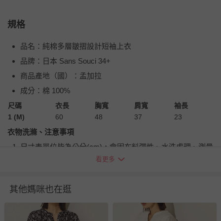
規格
品名：純棉多層皺摺設計短袖上衣
品牌：日本 Sans Souci 34+
商品產地（國）：孟加拉
成分：棉 100%
尺碼
衣長
胸寬
肩寬
袖長
1 (M)
60
48
37
23
衣物洗滌、注意事項
尺寸表單位皆為公分
(cm)
，會因布料彈性、水洗處理、測量
起訖點等因素，與實際商品尺寸略有誤差
看更多
深淺色請分開洗滌，以避免造成互相移染。請使用中性洗
劑；浸泡時間不宜過長
其他媽咪也在逛
請勿使用漂白劑、螢光增白劑及衣物柔軟劑，以免破壞布料
針織、刺繡、立體造型等類服飾，建議套入洗衣袋再清潔