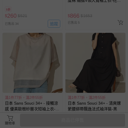
度棉 細摺V領大寬袖上衣-花朵-
海軍藍
如您收到商品，請依正常流程檢查是否完好，若商品遇瑕疵
5折
情形，您可申請更換新品或退貨，請見：
退貨的辦理流程
。
260
866
$
$
521
$
$
1653
若您對於會員帳號、商品訂購與資訊、購物流程、付款方
已售出 5
追蹤
已售出 34
式、折價券與購物金的使用、退貨及商品運送方式等有疑
問，你可詳見：
媽咪愛客服中心
。
預購商品：預購為海外同步代購，遇缺貨即會通知媽咪並協
助取消退款事宜。
商品如因「價格、組合」等錯誤原因，導致無法安排出貨，
會主動以簡訊及mail通知訂單取消事宜，並將提供適當補
償。
滿1件77折，滿2件55折
滿1件77折，滿2件55折
日本 Sans Souci 34+ - 接觸涼
日本 Sans Souci 34+ - 清爽嫘
感 優美歐根紗層次短袖上衣-淺
縈腰綁帶飄逸法式袖洋裝-黑
灰
商品已停售
916
1244
購物車
$
$
1748
$
$
2374