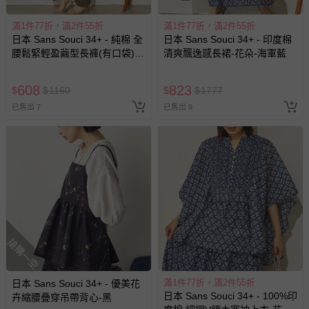
-個人衛生用品（例如尿布、貼身衣物、泳裝、襪子、地
墊、寢具類等）。
滿1件77折，滿2件55折
滿1件77折，滿2件55折
-新生兒親膚衣物（嬰幼兒包巾與背巾、包屁衣、學習
日本 Sans Souci 34+ - 純棉 全
日本 Sans Souci 34+ - 印度棉
褲、紗布衣等）。
腰鬆緊輕盈繭型長褲(有口袋)-
清爽飄逸感長裙-花朵-海軍藍
-接觸性孕哺產品（奶嘴、奶瓶、擠乳器、哺乳衣、托腹
軍綠
帶束縛衣、餐搖椅等）。
608
823
$
$
1160
$
$
1777
-其他原廠盒裝商品封口處已貼上「不可拆封」，或具警
示字句等說明貼紙、封條者。
已售出 7
已售出 9
國際航空、客運、訂房等服務。
相關的退換貨辦理流程，可詳見：
退換貨 & 退款問題
其他常見問題：
運送服務：目前提供的運送僅限台灣本島。如您位於離島地
區，可能會無法配送，或須依據商品需加收離島運費。廠商
搶購一空
亦保留出貨與否的權利。離島、偏遠地區、樓層親送等加價
費用，可能會另需加收。
滿1件77折，滿2件55折
日本 Sans Souci 34+ - 優美花
商品實際的配達日期，可於訂單個人資料內的查詢訂單內，
日本 Sans Souci 34+ - 100%印
卉縮腰疊穿吊帶背心-黑
已出貨通知之訊息為主。