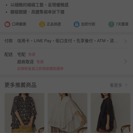
以細緻的縮褶工藝，呈現優雅感
顯瘦關鍵．高腰集褶傘狀下擺
口碑嚴選
正品保證
加密付款
7天鑑賞
付款
信用卡・LINE Pay・街口支付・先享後付・ATM・貨到付款・iPASS MONEY
配送
宅配
免運
超商取貨
免運
註冊新會員立即領首購免運券
更多推薦商品
看更多