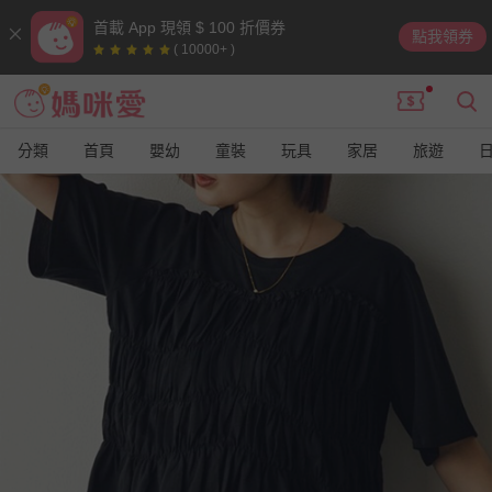
首載 App 現領 $ 100 折價券
點我領券
( 10000+ )
分類
首頁
嬰幼
童裝
玩具
家居
旅遊