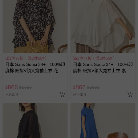
過分烘乾會導致衣物收縮，破壞織物纖維，不建議使用烘衣
機
每件商品在拍攝時力求忠實呈現，但因為每台電腦、手機或
平板會因為螢幕亮度及解析度不同，與實際成品還是會有些
差異
預購為海外同步代購，遇缺貨即會通知媽咪並協助取消退
款事宜
滿1件77折，滿2件55折
滿1件77折，滿2件55折
退換貨須知
日本 Sans Souci 34+ - 100%印
日本 Sans Souci 34+ - 100%印
您所購買的商品享有7天的鑑賞期／猶豫期權益，但此期間
度棉 細摺V領大寬袖上衣-花草-
度棉 細摺V領大寬袖上衣-素面-
並非試用期，您所退回的商品必須是未經使用的全新狀態，
黑白
白
包含完整包裝、配件、說明文件及贈品等。
866
866
$
$
1653
$
$
1653
已售出 6
已售出 4
如需退換貨，請於收到商品7天（含例假日內提出），如為
瑕疵退換貨所產生的運費，將由媽咪愛負責處理，若非瑕疵
退貨，您可至『查詢訂單』>『已出貨』中查詢該筆訂單，
並點選『我要退貨』即可進行申請。若有相關退貨問題，請
至媽咪愛
LINE@客服ID: @mamilove
我們將依序為您處理
與服務，謝謝。