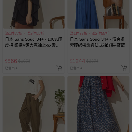
針對滿件折/滿額贈…等活動，如因部份退貨，而該訂單保
留商品未達活動門檻，將以原價計算，活動贈品亦需一併退
回。
滿1件77折，滿2件55折
滿1件77折，滿2件55折
部分商品依據消費者保護法的規定，不適用七天鑑賞期/猶
日本 Sans Souci 34+ - 100%印
日本 Sans Souci 34+ - 清爽嫘
豫期範圍：
度棉 細摺V領大寬袖上衣-素面-
縈腰綁帶飄逸法式袖洋裝-寶藍
易於腐敗、保存期限較短或解約時即將逾期（例如生鮮
黑
商品、食品等）。
866
1244
$
$
1653
$
$
2374
客製化商品（例如客製生日書、姓名貼等）。
已售出 4
已售出 4
報紙、期刊或雜誌（惟書籍如經拆封、使用，則酌收整
新費用）。
經消費者拆封之影音商品或電腦軟體（例如 DVD、CD
等）。
非以有形媒介提供之數位內容或一經提供即為完成之線
上服務，經消費者事先同意始提供（例如線上課程、遊
戲或活動點數等）。
已拆封之以下類型商品：