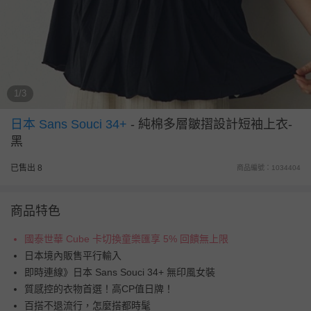
1/3
日本 Sans Souci 34+
-
純棉多層皺摺設計短袖上衣-
黑
已售出 8
商品編號：1034404
商品特色
國泰世華 Cube 卡切換童樂匯享 5% 回饋無上限
日本境內販售平行輸入
即時連線》日本 Sans Souci 34+ 無印風女裝
質感控的衣物首選！高CP值日牌！
百搭不退流行，怎麼搭都時髦