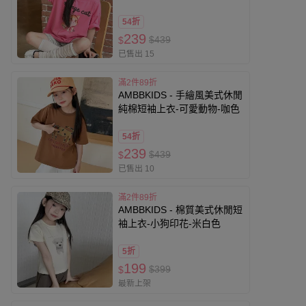
54折
239
$439
$
已售出 15
滿2件89折
AMBBKIDS - 手繪風美式休閒
純棉短袖上衣-可愛動物-咖色
54折
239
$439
$
已售出 10
滿2件89折
AMBBKIDS - 棉質美式休閒短
袖上衣-小狗印花-米白色
5折
199
$399
$
最新上架