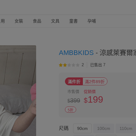
日用
女裝
食品
文具
童書
孕哺
AMBBKIDS
-
涼感萊賽爾
2
已售出 7
滿件折
滿2件89折
市售價
促銷價
199
$
399
$
5折
尺碼
90cm
100cm
110cm