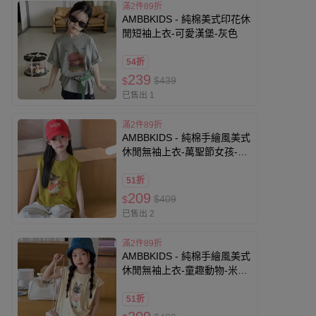
滿2件89折
AMBBKIDS - 純棉美式印花休
閒短袖上衣-可愛漢堡-灰色
54折
239
$439
$
已售出 1
滿2件89折
AMBBKIDS - 純棉手繪風美式
休閒無袖上衣-萬聖節女孩-黃
綠色
51折
209
$409
$
已售出 2
滿2件89折
AMBBKIDS - 純棉手繪風美式
休閒無袖上衣-童趣動物-米黃
色
51折