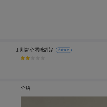
1 則熱心媽咪評論
真實承諾
介紹