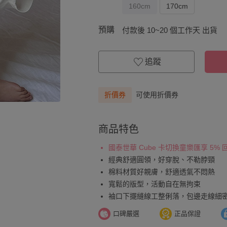
160cm
170cm
預購
付款後 10~20 個工作天 出貨
追蹤
折價券
可使用折價券
商品特色
國泰世華 Cube 卡切換童樂匯享 5%
經典舒適圓領，好穿脫、不勒脖頸
棉料材質好親膚，舒適透氣不悶熱
寬鬆的版型，活動自在無拘束
袖口下擺縫線工整俐落，包邊走線細
口碑嚴選
正品保證