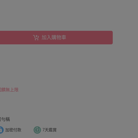
加入購物車
 回饋無上限
密勻稱
加密付款
7天鑑賞