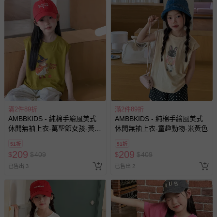
上服務，經消費者事先同意始提供（例如線上課程、遊
戲或活動點數等）。
已拆封之以下類型商品：
-個人衛生用品（例如尿布、貼身衣物、泳裝、襪子、地
墊、寢具類等）。
-新生兒親膚衣物（嬰幼兒包巾與背巾、包屁衣、學習
褲、紗布衣等）。
-接觸性孕哺產品（奶嘴、奶瓶、擠乳器、哺乳衣、托腹
帶束縛衣、餐搖椅等）。
-其他原廠盒裝商品封口處已貼上「不可拆封」，或具警
滿2件89折
滿2件89折
示字句等說明貼紙、封條者。
AMBBKIDS - 純棉手繪風美式
AMBBKIDS - 純棉手繪風美式
休閒無袖上衣-萬聖節女孩-黃綠
休閒無袖上衣-童趣動物-米黃色
國際航空、客運、訂房等服務。
色
51折
51折
209
209
相關的退換貨辦理流程，可詳見：
退換貨 & 退款問題
$
$
409
$
$
409
已售出 3
已售出 2
其他常見問題：
運送服務：目前提供的運送僅限台灣本島。如您位於離島地
區，可能會無法配送，或須依據商品需加收離島運費。廠商