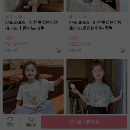
滿2件89折
滿2件89折
AMBBKIDS - 純棉美式休閒短
AMBBKIDS - 純棉美式休閒短
袖上衣-卡通小貓-白色
袖上衣-蝴蝶結小狗-黑色
58折
54折
279
239
$
$
479
$
$
439
最新上架
最新上架
加入購物車
滿2件89折
滿2件89折
追蹤
購物車