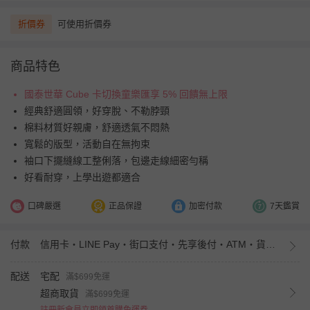
折價券
可使用折價券
商品特色
國泰世華 Cube 卡切換童樂匯享 5% 回饋無上限
經典舒適圓領，好穿脫、不勒脖頸
棉料材質好親膚，舒適透氣不悶熱
寬鬆的版型，活動自在無拘束
袖口下擺縫線工整俐落，包邊走線細密勻稱
好看耐穿，上學出遊都適合
口碑嚴選
正品保證
加密付款
7天鑑賞
付款
信用卡・LINE Pay・街口支付・先享後付・ATM・貨到付款・iPASS MONEY
配送
宅配
滿$699免運
超商取貨
滿$699免運