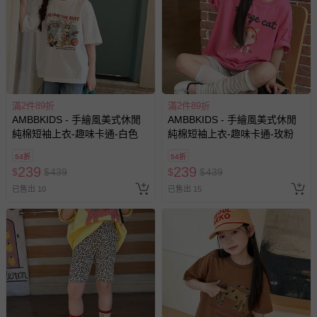
亦保留出貨與否的權利。離島、偏遠地區、樓層親送等加價
費用，可能會另需加收。
商品實際的配達日期，可於訂單個人資料內的查詢訂單內，
已出貨通知之訊息為主。
如您收到商品，請依正常流程檢查是否完好，若商品遇瑕疵
情形，您可申請更換新品或退貨，請見：
退貨的辦理流程
。
滿2件89折
滿2件89折
若您對於會員帳號、商品訂購與資訊、購物流程、付款方
AMBBKIDS - 手繪風美式休閒
AMBBKIDS - 手繪風美式休閒
式、折價券與購物金的使用、退貨及商品運送方式等有疑
純棉短袖上衣-趣味卡通-白色
純棉短袖上衣-趣味卡通-玫粉
問，你可詳見：
媽咪愛客服中心
。
54折
54折
預購商品：預購為海外同步代購，遇缺貨即會通知媽咪並協
239
239
$
$
439
$
$
439
助取消退款事宜。
已售出 10
已售出 15
商品如因「價格、組合」等錯誤原因，導致無法安排出貨，
會主動以簡訊及mail通知訂單取消事宜，並將提供適當補
償。