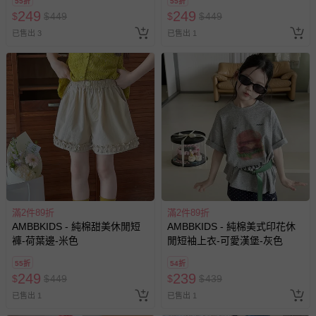
55折
55折
並點選『我要退貨』即可進行申請。若有相關退貨問題，請
249
249
$
$
449
$
$
449
至媽咪愛
LINE@客服ID: @mamilove
我們將依序為您處理
已售出 3
已售出 1
與服務，謝謝。
針對滿件折/滿額贈…等活動，如因部份退貨，而該訂單保
留商品未達活動門檻，將以原價計算，活動贈品亦需一併退
回。
部分商品依據消費者保護法的規定，不適用七天鑑賞期/猶
豫期範圍：
易於腐敗、保存期限較短或解約時即將逾期（例如生鮮
商品、食品等）。
客製化商品（例如客製生日書、姓名貼等）。
滿2件89折
滿2件89折
AMBBKIDS - 純棉甜美休閒短
AMBBKIDS - 純棉美式印花休
報紙、期刊或雜誌（惟書籍如經拆封、使用，則酌收整
褲-荷葉邊-米色
閒短袖上衣-可愛漢堡-灰色
新費用）。
55折
54折
經消費者拆封之影音商品或電腦軟體（例如 DVD、CD
249
239
$
$
449
$
$
439
等）。
已售出 1
已售出 1
非以有形媒介提供之數位內容或一經提供即為完成之線