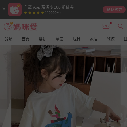
首載 App 現領 $ 100 折價券
點我領券
( 10000+ )
分類
首頁
嬰幼
童裝
玩具
家居
旅遊