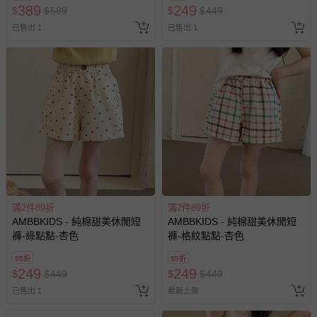
389
249
$
$
589
$
$
449
已售出 1
已售出 1
滿2件89折
滿2件89折
AMBBKIDS - 純棉甜美休閒短
AMBBKIDS - 純棉甜美休閒短
褲-綠點點-杏色
褲-格紋點點-杏色
55折
55折
249
249
$
$
449
$
$
449
已售出 1
最新上架