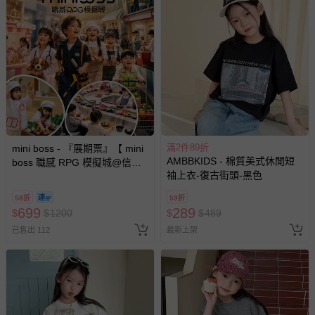
滿2件89折
mini boss - 『展期票』【 mini
AMBBKIDS - 棉質美式休閒短
boss 職感 RPG 模擬城@信義
袖上衣-復古街頭-黑色
A11 】2026/7/10-8/30 (電子票
券，於展期現場憑訂單編號兌
58折
59折
換，依現場梯次安排入場，逾
699
289
$
$
1200
$
$
489
期作廢) (兒童票(2歲以上)贈一
已售出 112
最新上架
名陪伴成人)