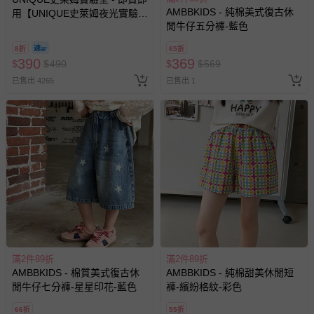
AMBBKIDS - 純棉美式復古休
用【UNIQUE史萊姆夜光實驗室
閒牛仔五分褲-藍色
@ 台北科教館 】2026/6/11-
8/30 (電子票券，於展期現場憑
8折
65折
訂單編號兌換，逾期作廢) (大
390
369
$
$
490
$
$
569
人小孩均一價(3歲以上需購票))
已售出 4265
已售出 1
滿2件89折
滿2件89折
AMBBKIDS - 棉質美式復古休
AMBBKIDS - 純棉甜美休閒短
閒牛仔七分褲-星星印花-藍色
褲-繽紛格紋-彩色
66折
55折