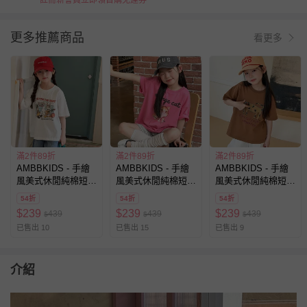
註冊新會員立即領首購免運券
更多推薦商品
看更多
滿2件89折
滿2件89折
滿2件89折
AMBBKIDS - 手繪
AMBBKIDS - 手繪
AMBBKIDS - 手繪
風美式休閒純棉短袖
風美式休閒純棉短袖
風美式休閒純棉短袖
上衣-趣味卡通-白色
上衣-趣味卡通-玫粉
上衣-可愛動物-咖色
54折
54折
54折
$
239
$
239
$
239
439
439
439
$
$
$
已售出 10
已售出 15
已售出 9
介紹