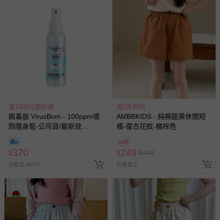
滿1500元贈好禮
滿2件89折
病毒崩 VirusBom - 100ppm噴
AMBBKIDS - 純棉甜美休閒短
劑隨身瓶-公司貨/最新效
褲-復古花紋-橘棕色
期-100ml
55折
370
249
$
$
$
449
已售出 98977
已售出 2