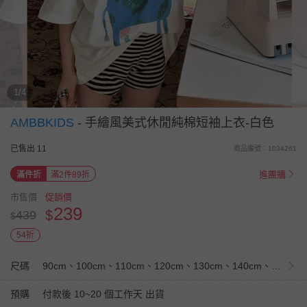
1/4
AMBBKIDS
-
手繪風美式休閒純棉短袖上衣-白色
已售出 11
商品編號：1034261
進團購
滿件折
滿2件89折
市售價
促銷價
239
$
439
$
54折
尺碼
90cm、100cm、110cm、120cm、130cm、140cm、150cm、160cm、170cm
預購
付款後 10~20 個工作天 出貨