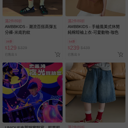
滿2件89折
滿2件89折
AMBBKIDS - 潮流百搭高彈五
AMBBKIDS - 手繪風美式休閒
分褲-米底豹紋
純棉短袖上衣-可愛動物-咖色
39折
54折
129
239
$
$
329
$
$
439
已售出 5
已售出 9
滿2件89折
UNIQUE史萊姆實驗室 - 即買即