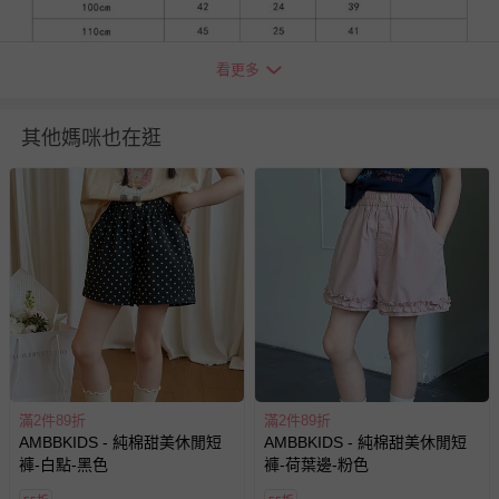
看更多
其他媽咪也在逛
退換貨須知
您所購買的商品享有7天的鑑賞期／猶豫期權益，但此期間
並非試用期，您所退回的商品必須是未經使用的全新狀態，
包含完整包裝、配件、說明文件及贈品等。
滿2件89折
滿2件89折
如需退換貨，請於收到商品7天（含例假日內提出），如為
AMBBKIDS - 純棉甜美休閒短
AMBBKIDS - 純棉甜美休閒短
褲-白點-黑色
褲-荷葉邊-粉色
瑕疵退換貨所產生的運費，將由媽咪愛負責處理，若非瑕疵
退貨，您可至『查詢訂單』>『已出貨』中查詢該筆訂單，