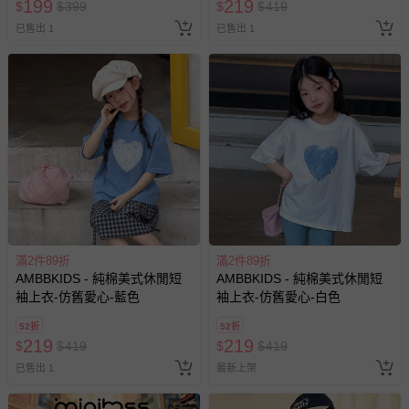
199
219
$
$
399
$
$
419
已售出 1
已售出 1
滿2件89折
滿2件89折
AMBBKIDS - 純棉美式休閒短
AMBBKIDS - 純棉美式休閒短
袖上衣-仿舊愛心-藍色
袖上衣-仿舊愛心-白色
52折
52折
219
219
$
$
419
$
$
419
已售出 1
最新上架