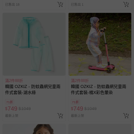
7. 請勿使用漂白劑、螢光增白劑及衣物柔軟劑，以免破壞布料
已售出 18
已售出 1
或導致掉色。
8. 洗滌後立刻晾乾，勿使用烘衣機。過分烘乾可能會破壞織物
纖維、導致衣物收縮。如有熨燙需求，請低溫熨燙。
9. 每件商品於拍攝時均力求忠實呈現，但因每台電腦、手機或
平板等設備之螢幕亮度、解析度不同，可能會有些許色差，謝
謝媽咪爸比們的體諒。
退換貨須知
您所購買的商品享有7天的鑑賞期／猶豫期權益，但此期間
並非試用期，您所退回的商品必須是未經使用的全新狀態，
包含完整包裝、配件、說明文件及贈品等。
滿2件88折
滿2件88折
如需退換貨，請於收到商品7天（含例假日內提出），如為
韓國 OZKIZ - 防蚊蟲網兒童兩
韓國 OZKIZ - 防蚊蟲網兒童兩
件式套裝-湖水綠
件式套裝-橘X彩色暈染
瑕疵退換貨所產生的運費，將由媽咪愛負責處理，若非瑕疵
退貨，您可至『查詢訂單』>『已出貨』中查詢該筆訂單，
71折
71折
並點選『我要退貨』即可進行申請。若有相關退貨問題，請
749
749
$
$
1049
$
$
1049
至媽咪愛
LINE@客服ID: @mamilove
我們將依序為您處理
最新上架
最新上架
與服務，謝謝。