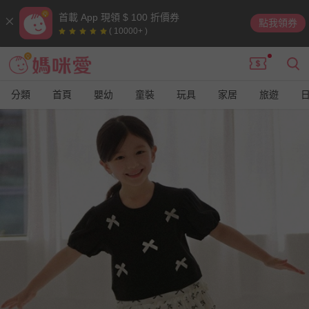
首載 App 現領 $ 100 折價券
點我領券
( 10000+ )
分類
首頁
嬰幼
童裝
玩具
家居
旅遊