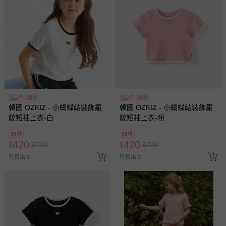
針對滿件折/滿額贈…等活動，如因部份退貨，而該訂單保
留商品未達活動門檻，將以原價計算，活動贈品亦需一併退
回。
部分商品依據消費者保護法的規定，不適用七天鑑賞期/猶
豫期範圍：
易於腐敗、保存期限較短或解約時即將逾期（例如生鮮
商品、食品等）。
客製化商品（例如客製生日書、姓名貼等）。
滿2件88折
滿2件88折
韓國 OZKIZ - 小蝴蝶結裝飾羅
韓國 OZKIZ - 小蝴蝶結裝飾羅
報紙、期刊或雜誌（惟書籍如經拆封、使用，則酌收整
紋短袖上衣-白
紋短袖上衣-粉
新費用）。
58折
58折
經消費者拆封之影音商品或電腦軟體（例如 DVD、CD
420
420
$
$
720
$
$
720
等）。
已售出 1
已售出 1
非以有形媒介提供之數位內容或一經提供即為完成之線
上服務，經消費者事先同意始提供（例如線上課程、遊
戲或活動點數等）。
已拆封之以下類型商品：
-個人衛生用品（例如尿布、貼身衣物、泳裝、襪子、地
墊、寢具類等）。