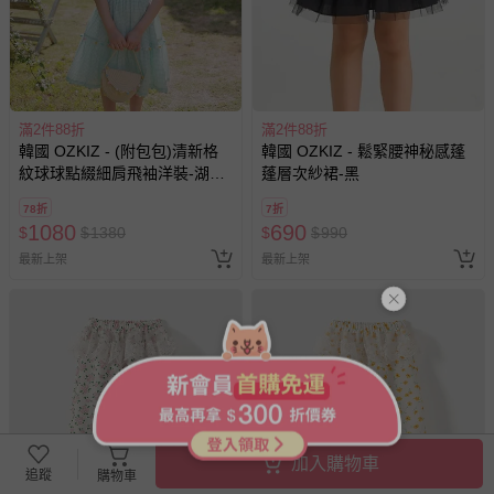
滿2件88折
滿2件88折
韓國 OZKIZ - (附包包)清新格
韓國 OZKIZ - 鬆緊腰神秘感蓬
紋球球點綴細肩飛袖洋裝-湖水
蓬層次紗裙-黑
綠
78折
7折
1080
690
$
$
1380
$
$
990
最新上架
最新上架
加入購物車
追蹤
購物車