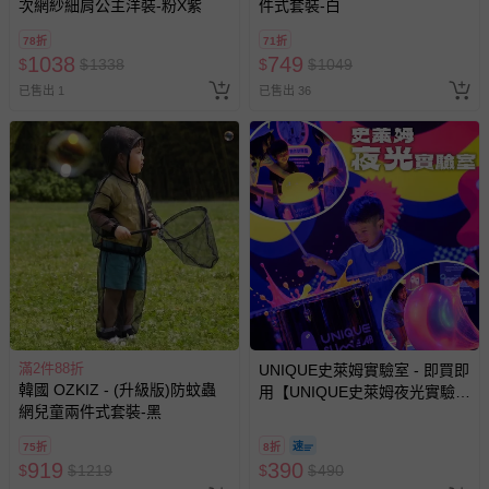
次網紗細肩公主洋裝-粉X紫
件式套裝-白
78折
71折
1038
749
$
$
1338
$
$
1049
已售出 1
已售出 36
滿2件88折
UNIQUE史萊姆實驗室 - 即買即
韓國 OZKIZ - (升級版)防蚊蟲
用【UNIQUE史萊姆夜光實驗室
網兒童兩件式套裝-黑
@ 台北科教館 】2026/6/11-
8/30 (電子票券，於展期現場憑
75折
8折
訂單編號兌換，逾期作廢) (大
919
390
$
$
1219
$
$
490
人小孩均一價(3歲以上需購票))