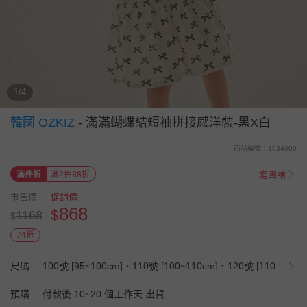
1/4
韓國 OZKIZ
-
滿滿蝴蝶結短袖拼接感洋裝-黑X白
商品編號：1034000
進團購
滿件折
滿2件88折
市售價
促銷價
868
$
1168
$
74折
尺碼
100號 [95~100cm]、110號 [100~110cm]、120號 [110~120cm]、130號 [120~130cm]、140號 [130~140cm]
預購
付款後 10~20 個工作天 出貨