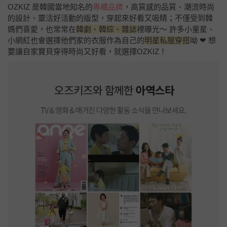
OZKIZ 是韓國當地知名的
專櫃品牌
，高質感的品質、潮流時尚
的設計、靈活好活動的版型，穿起來好看又吸睛；不僅受到韓
媽們喜愛，也常常在
韓劇、韓綜、雜誌
裡曝光～ 許多小童星、
小網紅也會選擇他們家的衣服作為自己的
明星私服穿搭
呦 ❤ 想
要讓自家寶貝穿得時尚又好看，就選擇OZKIZ！