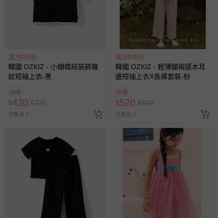
-新生兒親膚衣物（嬰幼兒包巾與背巾、包屁衣、學習
褲、紗布衣等）。
-接觸性孕哺產品（奶嘴、奶瓶、擠乳器、哺乳衣、托腹
帶束縛衣、餐搖椅等）。
-其他原廠盒裝商品封口處已貼上「不可拆封」，或具警
滿2件88折
滿2件88折
示字句等說明貼紙、封條者。
韓國 OZKIZ - 小蝴蝶結裝飾羅
韓國 OZKIZ - 輕薄皺褶感木耳
紋短袖上衣-黑
邊短袖上衣X長褲套裝-粉
國際航空、客運、訂房等服務。
58折
63折
420
520
相關的退換貨辦理流程，可詳見：
退換貨 & 退款問題
$
$
720
$
$
820
已售出 1
已售出 2
其他常見問題：
運送服務：目前提供的運送僅限台灣本島。如您位於離島地
區，可能會無法配送，或須依據商品需加收離島運費。廠商
亦保留出貨與否的權利。離島、偏遠地區、樓層親送等加價
費用，可能會另需加收。
商品實際的配達日期，可於訂單個人資料內的查詢訂單內，
已出貨通知之訊息為主。
如您收到商品，請依正常流程檢查是否完好，若商品遇瑕疵