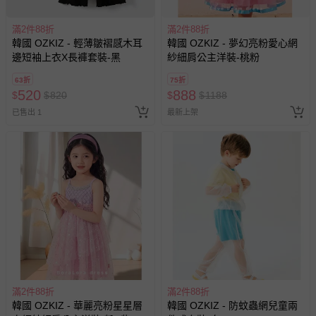
情形，您可申請更換新品或退貨，請見：
退貨的辦理流程
。
滿2件88折
滿2件88折
若您對於會員帳號、商品訂購與資訊、購物流程、付款方
韓國 OZKIZ - 輕薄皺褶感木耳
韓國 OZKIZ - 夢幻亮粉愛心網
式、折價券與購物金的使用、退貨及商品運送方式等有疑
邊短袖上衣X長褲套裝-黑
紗細肩公主洋裝-桃粉
問，你可詳見：
媽咪愛客服中心
。
63折
75折
預購商品：預購為海外同步代購，遇缺貨即會通知媽咪並協
520
888
$
$
820
$
$
1188
助取消退款事宜。
已售出 1
最新上架
商品如因「價格、組合」等錯誤原因，導致無法安排出貨，
會主動以簡訊及mail通知訂單取消事宜，並將提供適當補
償。
滿2件88折
滿2件88折
韓國 OZKIZ - 華麗亮粉星星層
韓國 OZKIZ - 防蚊蟲網兒童兩