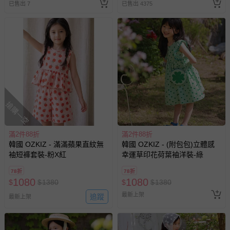
已售出 7
已售出 4375
搶購一空
滿2件88折
滿2件88折
韓國 OZKIZ - 滿滿蘋果直紋無
韓國 OZKIZ - (附包包)立體感
袖短褲套裝-粉X紅
幸運草印花荷葉袖洋裝-綠
78折
78折
1080
1080
$
$
1380
$
$
1380
最新上架
追蹤
最新上架