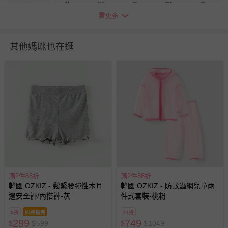
看更多
其他媽咪也在逛
貼心小叮嚀
1. 尺寸表單位皆為公分(cm)，實際尺寸會因布料彈性、水洗、
測量起迄點等因素略有誤差。
2. 尺寸表乃依平均值制定，每位孩童發育情形不同，請參考模
特試穿資訊、既有衣物等，並依實際測量結果為準。
3. 第一次穿之前，建議單獨手洗。
4. 建議以30℃冷水清洗，避免移染或掉色。
5. 若含牛仔布、有色布料容易互相染色，請分開或單獨洗滌，
以免相互移染。請使用中性洗劑。浸泡時間不宜過長。
滿2件88折
滿2件88折
6.
由於紗、蕾絲、亮片材質本身較為細緻，建議翻面後以冷水
韓國 OZKIZ - 鬆緊腰彈性木耳
韓國 OZKIZ - 防蚊蟲網兒童兩
輕柔手洗，並請依顏色分開洗滌。如需機洗，請務必將衣服翻
邊安全褲/內搭褲-灰
件式套裝-桃粉
面放入洗衣網、再放洗衣機，以免刮損圖樣。（若衣物標籤上
5折
即將售完
71折
有標示不可機洗或乾洗，請勿機洗、乾洗）
299
749
$
$
599
$
$
1049