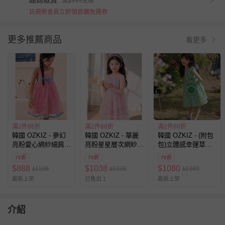
超商取貨
滿$999免運
註冊新會員立即領首購免運券
更多推薦商品
看更多
滿2件88折
滿2件88折
滿2件88折
韓國 OZKIZ - 夢幻
韓國 OZKIZ - 華麗
韓國 OZKIZ - (附包
亮粉愛心網紗細肩公
亮粉星星層次網紗細
包)立體感幸運草印
主洋裝-桃粉
肩公主洋裝-粉X紫
花荷葉袖洋裝-綠
75折
78折
78折
$
888
$
1038
$
1080
1188
1338
1380
$
$
$
最新上架
已售出 1
最新上架
介紹