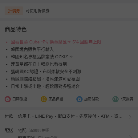
折價券
可使用折價券
商品特色
國泰世華 Cube 卡切換童樂匯享 5% 回饋無上限
韓國境內販售平行輸入
韓國知名專櫃品牌童裝 OZKIZ ✧
連童星都在穿！韓劇也看得到
獲韓國KC認證，布料柔軟安全不刺激
精緻蝴蝶結點綴，增添滿滿可愛氛圍
日常上學或出遊，輕鬆應對多種場合
口碑嚴選
正品保證
加密付款
7天鑑賞
付款
信用卡・LINE Pay・街口支付・先享後付・ATM・貨到付款・iPASS MONEY
配送
宅配
滿$999免運