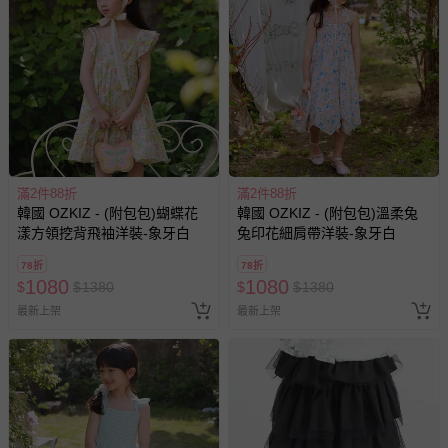
滿2件88折
滿2件88折
韓國 OZKIZ - (附包包)蝴蝶花
韓國 OZKIZ - (附包包)溫柔兔
漾方領挖背飛袖洋裝-象牙白
兔印花細肩帶洋裝-象牙白
78折
78折
1080
1080
$
$
1380
$
$
1380
最新上架
最新上架