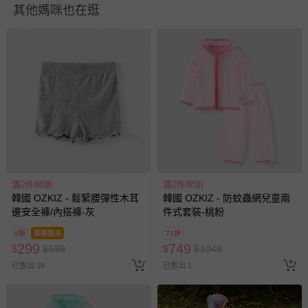
其他媽咪也在逛
貼心小叮嚀
1. 尺寸表單位皆為公分(cm)，實際尺寸會因布料彈性、水洗、
測量起迄點等因素略有誤差。
2. 尺寸表乃依平均值制定，每位孩童發育情形不同，請參考模
特試穿資訊、既有衣物等，並依實際測量結果為準。
3. 第一次穿之前，建議單獨手洗。
4. 建議以30℃冷水清洗，避免移染或掉色。
5. 若含牛仔布、有色布料容易互相染色，請分開或單獨洗滌，
以免相互移染。請使用中性洗劑。浸泡時間不宜過長。
6.
由於紗、蕾絲、亮片材質本身較為細緻，建議翻面後以冷水
輕柔手洗，並請依顏色分開洗滌。如需機洗，請務必將衣服翻
滿2件88折
滿2件88折
面放入洗衣網、再放洗衣機，以免刮損圖樣。（若衣物標籤上
韓國 OZKIZ - 鬆緊腰彈性木耳
韓國 OZKIZ - 防蚊蟲網兒童兩
有標示不可機洗或乾洗，請勿機洗、乾洗）
邊安全褲/內搭褲-灰
件式套裝-桃粉
7. 請勿使用漂白劑、螢光增白劑及衣物柔軟劑，以免破壞布料
或導致掉色。
5折
即將售完
71折
299
749
$
$
599
$
$
1049
8. 洗滌後立刻晾乾，勿使用烘衣機。過分烘乾可能會破壞織物
纖維、導致衣物收縮。如有熨燙需求，請低溫熨燙。
已售出 18
已售出 1
9. 每件商品於拍攝時均力求忠實呈現，但因每台電腦、手機或
平板等設備之螢幕亮度、解析度不同，可能會有些許色差，謝