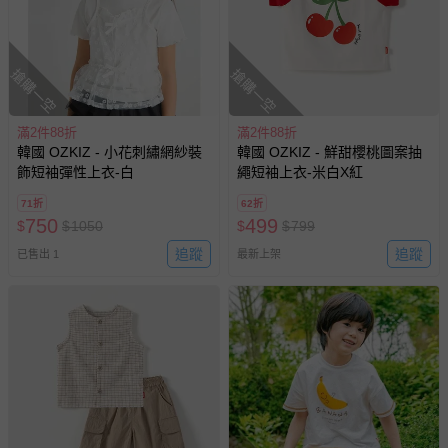
搶購一空
搶購一空
滿2件88折
滿2件88折
韓國 OZKIZ - 小花刺繡網紗裝
韓國 OZKIZ - 鮮甜櫻桃圖案抽
飾短袖彈性上衣-白
繩短袖上衣-米白X紅
71折
62折
750
499
$
$
1050
$
$
799
追蹤
追蹤
已售出 1
最新上架