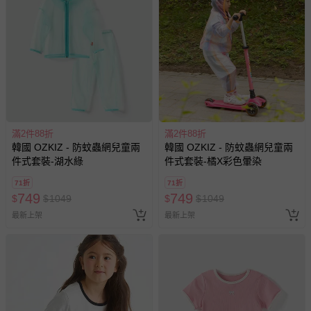
謝媽咪爸比們的體諒。
退換貨須知
您所購買的商品享有7天的鑑賞期／猶豫期權益，但此期間
並非試用期，您所退回的商品必須是未經使用的全新狀態，
包含完整包裝、配件、說明文件及贈品等。
如需退換貨，請於收到商品7天（含例假日內提出），如為
瑕疵退換貨所產生的運費，將由媽咪愛負責處理，若非瑕疵
滿2件88折
滿2件88折
退貨，您可至『查詢訂單』>『已出貨』中查詢該筆訂單，
韓國 OZKIZ - 防蚊蟲網兒童兩
韓國 OZKIZ - 防蚊蟲網兒童兩
並點選『我要退貨』即可進行申請。若有相關退貨問題，請
件式套裝-湖水綠
件式套裝-橘X彩色暈染
至媽咪愛
LINE@客服ID: @mamilove
我們將依序為您處理
71折
71折
與服務，謝謝。
749
749
$
$
1049
$
$
1049
最新上架
最新上架
針對滿件折/滿額贈…等活動，如因部份退貨，而該訂單保
留商品未達活動門檻，將以原價計算，活動贈品亦需一併退
回。
部分商品依據消費者保護法的規定，不適用七天鑑賞期/猶
豫期範圍：