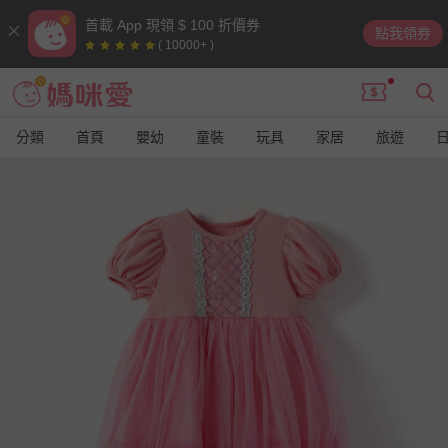
首載 App 現領 $ 100 折價券
點我領券
( 10000+ )
分類
首頁
嬰幼
童裝
玩具
家居
旅遊