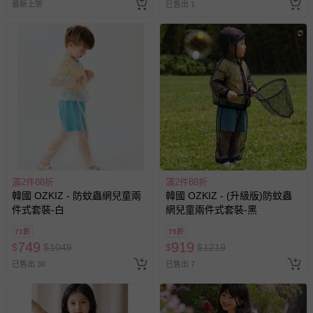
最新上架
已售出 1
滿2件88折
滿2件88折
韓國 OZKIZ - 防蚊蟲網兒童兩
韓國 OZKIZ - (升級版)防蚊蟲
件式套裝-白
網兒童兩件式套裝-黑
71折
75折
749
919
$
$
1049
$
$
1219
已售出 36
已售出 7