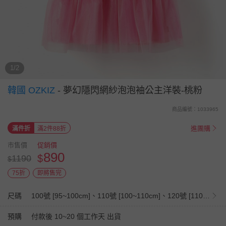
1/2
韓國 OZKIZ
-
夢幻隱閃網紗泡泡袖公主洋裝-桃粉
商品編號：1033965
進團購
滿件折
滿2件88折
市售價
促銷價
890
$
1190
$
75折
即將售完
尺碼
100號 [95~100cm]、110號 [100~110cm]、120號 [110~120cm]、130號 [120~130cm]、140號 [130~140cm]
預購
付款後 10~20 個工作天 出貨