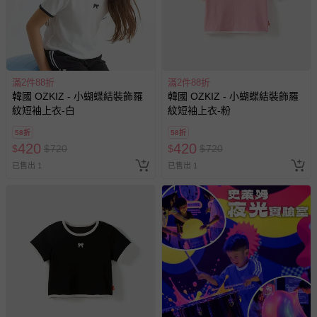
易於腐敗、保存期限較短或解約時即將逾期（例如生鮮
商品、食品等）。
客製化商品（例如客製生日書、姓名貼等）。
報紙、期刊或雜誌（惟書籍如經拆封、使用，則酌收整
新費用）。
滿2件88折
滿2件88折
韓國 OZKIZ - 小蝴蝶結裝飾羅
韓國 OZKIZ - 小蝴蝶結裝飾羅
經消費者拆封之影音商品或電腦軟體（例如 DVD、CD
紋短袖上衣-白
紋短袖上衣-粉
等）。
58折
58折
非以有形媒介提供之數位內容或一經提供即為完成之線
420
420
$
$
720
$
$
720
上服務，經消費者事先同意始提供（例如線上課程、遊
已售出 1
已售出 1
戲或活動點數等）。
已拆封之以下類型商品：
-個人衛生用品（例如尿布、貼身衣物、泳裝、襪子、地
墊、寢具類等）。
-新生兒親膚衣物（嬰幼兒包巾與背巾、包屁衣、學習
褲、紗布衣等）。
-接觸性孕哺產品（奶嘴、奶瓶、擠乳器、哺乳衣、托腹
帶束縛衣、餐搖椅等）。
-其他原廠盒裝商品封口處已貼上「不可拆封」，或具警
示字句等說明貼紙、封條者。