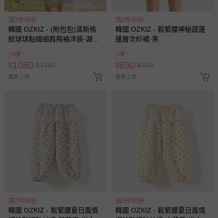
滿2件88折
滿2件88折
韓國 OZKIZ - (附包包)清新格
韓國 OZKIZ - 鬆緊腰神秘感蓬
紋球球點綴細肩飛袖洋裝-湖水
蓬層次紗裙-黑
綠
78折
7折
1080
690
$
$
1380
$
$
990
最新上架
最新上架
滿2件88折
滿2件88折
韓國 OZKIZ - 鬆緊腰夏日風情
韓國 OZKIZ - 鬆緊腰夏日風情