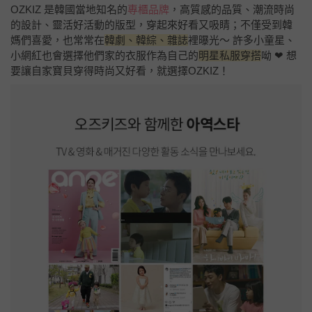
OZKIZ 是韓國當地知名的
專櫃品牌
，高質感的品質、潮流時尚
的設計、靈活好活動的版型，穿起來好看又吸睛；不僅受到韓
媽們喜愛，也常常在
韓劇、韓綜、雜誌
裡曝光～ 許多小童星、
小網紅也會選擇他們家的衣服作為自己的
明星私服穿搭
呦 ❤ 想
要讓自家寶貝穿得時尚又好看，就選擇OZKIZ！