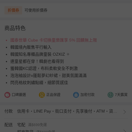
折價券
可使用折價券
商品特色
國泰世華 Cube 卡切換童樂匯享 5% 回饋無上限
韓國境內販售平行輸入
韓國知名專櫃品牌童裝 OZKIZ ✧
連童星都在穿！韓劇也看得到
獲韓國KC認證，布料柔軟安全不刺激
泡泡袖設計x蓬鬆夢幻紗裙，甜美氛圍滿滿
閃亮格紋刺繡點綴，細節質感佳
口碑嚴選
正品保證
加密付款
7天鑑賞
付款
信用卡・LINE Pay・街口支付・先享後付・ATM・貨到付款・iPASS MONEY
配送
宅配
滿$699免運