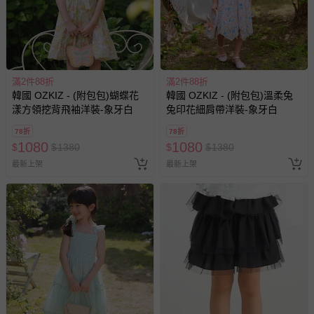
滿2件88折
滿2件88折
韓國 OZKIZ - (附包包)蝴蝶花
韓國 OZKIZ - (附包包)溫柔兔
漾方領挖背飛袖洋裝-象牙白
兔印花細肩帶洋裝-象牙白
78折
78折
1080
1080
$
$
1380
$
$
1380
最新上架
最新上架