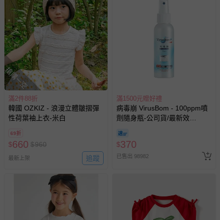
搶購一空
滿2件88折
滿1500元贈好禮
韓國 OZKIZ - 浪漫立體皺摺彈
病毒崩 VirusBom - 100ppm噴
性荷葉袖上衣-米白
劑隨身瓶-公司貨/最新效
期-100ml
69折
660
370
$
$
960
$
已售出 98982
追蹤
最新上架