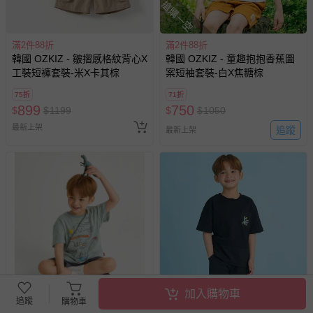
搶購一空
滿2件88折
滿2件88折
韓國 OZKIZ - 皺摺感格紋背心X
韓國 OZKIZ - 童趣抱抱香蕉圖
工裝短褲套裝-米X卡其棕
案短袖套裝-白X焦糖棕
75折
71折
899
750
$
$
1199
$
$
1050
最新上架
追蹤
最新上架
加入購物車
追蹤
購物車
滿2件88折
滿2件88折