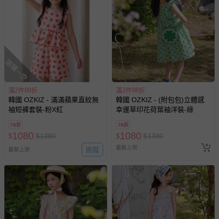
搶購一空
滿2件88折
滿2件88折
韓國 OZKIZ - 滿滿蘋果直紋無
韓國 OZKIZ - (附包包)立體感
袖短褲套裝-粉X紅
幸運草印花荷葉袖洋裝-綠
78折
78折
1080
1080
$
$
1380
$
$
1380
最新上架
追蹤
最新上架