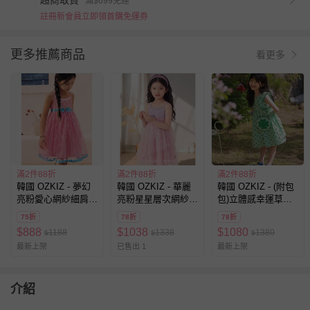
超商取貨
滿$699免運
註冊新會員立即領首購免運券
更多推薦商品
看更多
滿2件88折
滿2件88折
滿2件88折
韓國 OZKIZ - 夢幻
韓國 OZKIZ - 華麗
韓國 OZKIZ - (附包
亮粉愛心網紗細肩公
亮粉星星層次網紗細
包)立體感幸運草印
主洋裝-桃粉
肩公主洋裝-粉X紫
花荷葉袖洋裝-綠
75折
78折
78折
$
888
$
1038
$
1080
1188
1338
1380
$
$
$
最新上架
已售出 1
最新上架
介紹