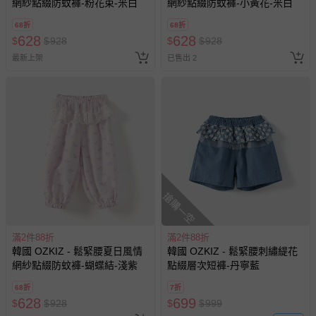
網紗點綴防蚊褲-粉花束-米白
網紗點綴防蚊褲-小黃花-米白
68折
68折
628
628
$
$
928
$
$
928
最新上架
已售出 2
搶購一空
滿2件88折
滿2件88折
韓國 OZKIZ - 鬆緊腰夏日風情
韓國 OZKIZ - 鬆緊腰刺繡緹花
網紗點綴防蚊褲-蝴蝶結-淺紫
點綴層次短褲-丹寧藍
68折
7折
628
699
$
$
928
$
$
999