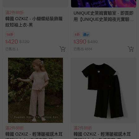
國際航空、客運、訂房等服務。
滿2件88折
UNIQUE史萊姆實驗室 - 即買即
韓國 OZKIZ - 小蝴蝶結裝飾羅
用【UNIQUE史萊姆夜光實驗室
相關的退換貨辦理流程，可詳見：
退換貨 & 退款問題
紋短袖上衣-黑
@ 台北科教館 】2026/6/11-
8/30 (電子票券，於展期現場憑
58折
8折
訂單編號兌換，逾期作廢) (大
420
390
$
$
720
$
$
490
其他常見問題：
人小孩均一價(3歲以上需購票))
已售出 1
已售出 4334
運送服務：目前提供的運送僅限台灣本島。如您位於離島地
區，可能會無法配送，或須依據商品需加收離島運費。廠商
亦保留出貨與否的權利。離島、偏遠地區、樓層親送等加價
費用，可能會另需加收。
商品實際的配達日期，可於訂單個人資料內的查詢訂單內，
已出貨通知之訊息為主。
如您收到商品，請依正常流程檢查是否完好，若商品遇瑕疵
情形，您可申請更換新品或退貨，請見：
退貨的辦理流程
。
若您對於會員帳號、商品訂購與資訊、購物流程、付款方
式、折價券與購物金的使用、退貨及商品運送方式等有疑
問，你可詳見：
媽咪愛客服中心
。
滿2件88折
滿2件88折
韓國 OZKIZ - 輕薄皺褶感木耳
韓國 OZKIZ - 輕薄皺褶感木耳
預購商品：預購為海外同步代購，遇缺貨即會通知媽咪並協