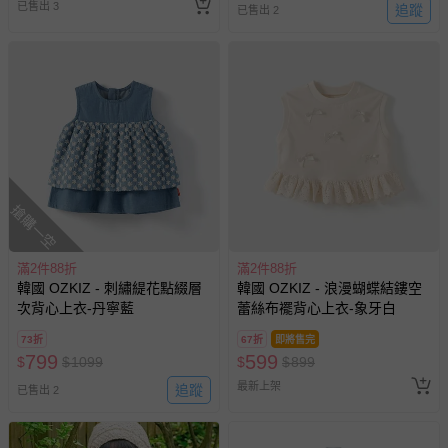
已售出 3
追蹤
已售出 2
搶購一空
滿2件88折
滿2件88折
韓國 OZKIZ - 刺繡緹花點綴層
韓國 OZKIZ - 浪漫蝴蝶結鏤空
次背心上衣-丹寧藍
蕾絲布襬背心上衣-象牙白
73折
67折
即將售完
799
599
$
$
1099
$
$
899
最新上架
追蹤
已售出 2