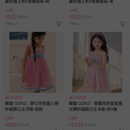
邊短袖上衣X長褲套裝-粉
邊短袖上衣X長褲套裝-黑
助取消退款事宜。
63折
63折
商品如因「價格、組合」等錯誤原因，導致無法安排出貨，
520
520
$
$
820
$
$
820
會主動以簡訊及mail通知訂單取消事宜，並將提供適當補
已售出 2
已售出 1
償。
滿2件88折
滿2件88折
韓國 OZKIZ - 夢幻亮粉愛心網
韓國 OZKIZ - 華麗亮粉星星層
紗細肩公主洋裝-桃粉
次網紗細肩公主洋裝-粉X紫
75折
78折
888
1038
$
$
1188
$
$
1338