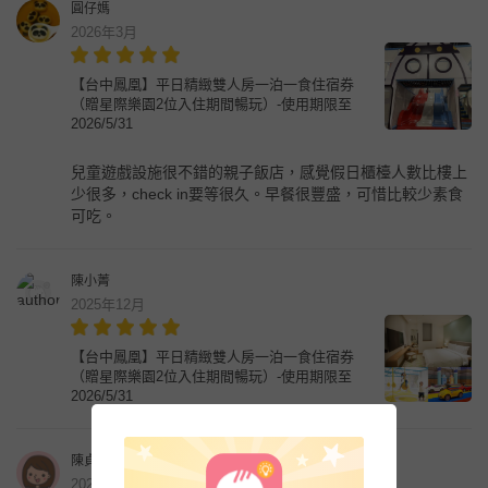
圓仔媽
2026年3月
【台中鳳凰】平日精緻雙人房一泊一食住宿券
（贈星際樂園2位入住期間暢玩）-使用期限至
2026/5/31
兒童遊戲設施很不錯的親子飯店，感覺假日櫃檯人數比樓上
少很多，check in要等很久。早餐很豐盛，可惜比較少素食
可吃。
陳小菁
2025年12月
【台中鳳凰】平日精緻雙人房一泊一食住宿券
（贈星際樂園2位入住期間暢玩）-使用期限至
2026/5/31
陳貞伶
2025年10月