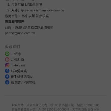
台灣訂單
LINE@客服
海外訂單
service@mamilove.com.tw
廠商合作：
報名表單 點此填寫
專業顧問服務
品牌、通路行銷業務陪跑顧問服務
partner@upn.com.tw
追蹤我們
LINE@
LINE社群
Instagram
媽咪愛團購
新手爸媽諮詢站
媽咪愛VIP選物社
106 台北市大安區敦化南路二段105號15樓，統一編號：53925591
食品業者登錄字號：A-153925591-00000-7，北市衛器販 (安) 字第