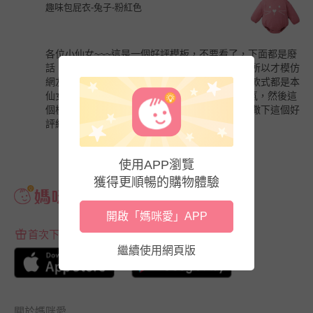
趣味包屁衣-兔子-粉紅色
各位小仙女~~~這是一個好評模板，不要看了，下面都是廢
話。因為本仙女很懶，不想每個寶貝都寫好評，所以才模仿
網友的好評模板。但是這個寶貝不管是質量還是款式都是本
仙女喜歡的~~~如果不喜歡，本仙女收到會很生氣，然後這
個模板就會變成各種喋喋不休的吐槽，自然不會撒下這個好
評給各位淘友參考。
使用APP瀏覽
獲得更順暢的購物體驗
開啟「媽咪愛」APP
首次下載APP送$100折價券
繼續使用網頁版
關於媽咪愛