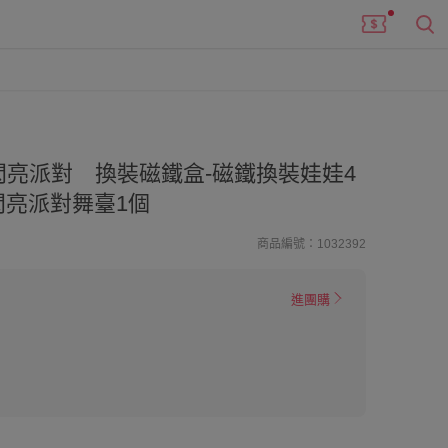
亮派對 換裝磁鐵盒-磁鐵換裝娃娃4
閃亮派對舞臺1個
商品編號：1032392
進團購