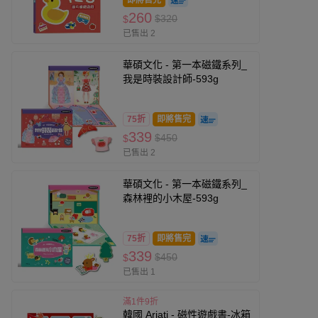
即將售完
260
$320
$
已售出 2
華碩文化 - 第一本磁鐵系列_
我是時裝設計師-593g
75折
即將售完
339
$450
$
已售出 2
華碩文化 - 第一本磁鐵系列_
森林裡的小木屋-593g
75折
即將售完
339
$450
$
已售出 1
滿1件9折
韓國 Ariati - 磁性遊戲書-冰箱