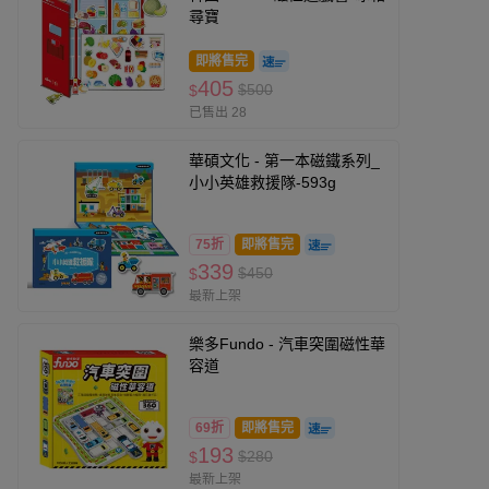
尋寶
即將售完
405
$500
$
已售出 28
華碩文化 - 第一本磁鐵系列_
小小英雄救援隊-593g
75折
即將售完
339
$450
$
最新上架
樂多Fundo - 汽車突圍磁性華
容道
69折
即將售完
193
$280
$
最新上架