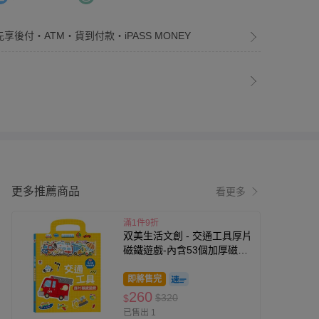
先享後付・ATM・貨到付款・iPASS MONEY
更多推薦商品
看更多
滿1件9折
双美生活文創 - 交通工具厚片
磁鐵遊戲-內含53個加厚磁鐵
配件+5個遊戲場景
即將售完
260
$320
$
已售出 1