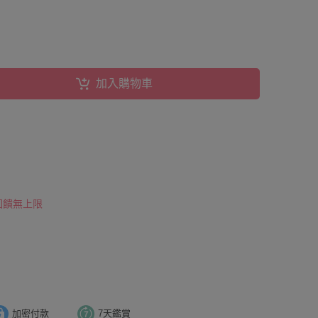
加入購物車
 回饋無上限
加密付款
7天鑑賞