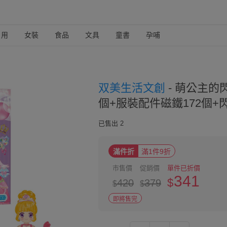
日用
女裝
食品
文具
童書
孕哺
双美生活文創
-
萌公主的閃
個+服裝配件磁鐵172個+
已售出 2
滿件折
滿1件9折
市售價
促銷價
單件已折價
341
$
420
379
$
$
即將售完