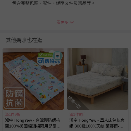
包含完整包裝、配件、說明文件及贈品等。
如需退換貨，請於收到商品7天（含例假日內提出），如為
看更多
瑕疵退換貨所產生的運費，將由媽咪愛負責處理，若非瑕疵
退貨，您可至『查詢訂單』>『已出貨』中查詢該筆訂單，
並點選『我要退貨』即可進行申請。若有相關退貨問題，請
其他媽咪也在逛
至媽咪愛
LINE@客服ID: @mamilove
我們將依序為您處理
與服務，謝謝。
針對滿件折/滿額贈…等活動，如因部份退貨，而該訂單保
留商品未達活動門檻，將以原價計算，活動贈品亦需一併退
回。
部分商品依據消費者保護法的規定，不適用七天鑑賞期/猶
搶購一空
豫期範圍：
易於腐敗、保存期限較短或解約時即將逾期（例如生鮮
商品、食品等）。
滿1件9折
滿1件9折
鴻宇 HongYew - 台灣製防螨抗
鴻宇 HongYew - 單人床包枕套
客製化商品（例如客製生日書、姓名貼等）。
菌100%美國棉鋪棉兩用兒童睡
組 300織100%天絲 萊賽爾-朱
報紙、期刊或雜誌（惟書籍如經拆封、使用，則酌收整