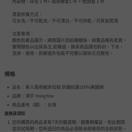
內容物：床包 1 件+ 兩用被套1 件 + 枕頭套 1 件
清潔保養方式：
可水洗／不可乾洗／不可漂白／不可烘乾／可蒸氣熨燙
注意事項：
顏色如產品圖示，網頁圖片因拍攝關係，與實品略有差異，
實際顏色以出貨為主,如需退、換貨商品請勿拆封、下水、
洗滌、使用、拆解或外包裝不完整以致缺乏完整性。
規格
品名：單人兩用被床包組 防蹣抗菌100%美國棉
品牌：鴻宇 HongYew
商品產地（國）：台灣
退換貨須知
您所購買的商品享有7天的鑑賞期／猶豫期權益，但此期間
並非試用期，您所退回的商品必須是未經使用的全新狀態，