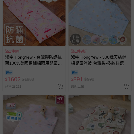
滿1件9折
滿1件9折
鴻宇 HongYew - 台灣製防螨抗
鴻宇 HongYew - 300織天絲鋪
菌100%美國棉鋪棉兩用兒童睡
棉兒童涼被 台灣製-多款任選
袋-公主城堡-1899-粉-雙面A版
1602
891
$
$
1980
$
$
990
已售出 221
最新上架