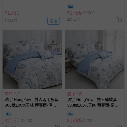
爾-伊凡亞
1780
1755
$
$
$
2600
最新上架
追蹤
最新上架
滿1件9折
滿1件9折
鴻宇 HongYew - 雙人兩用被套
鴻宇 HongYew - 雙人薄被套
300織100%天絲 萊賽爾-伊凡
300織100%天絲 萊賽爾-伊凡
亞
亞
2160
1485
$
$
3200
$
$
2200