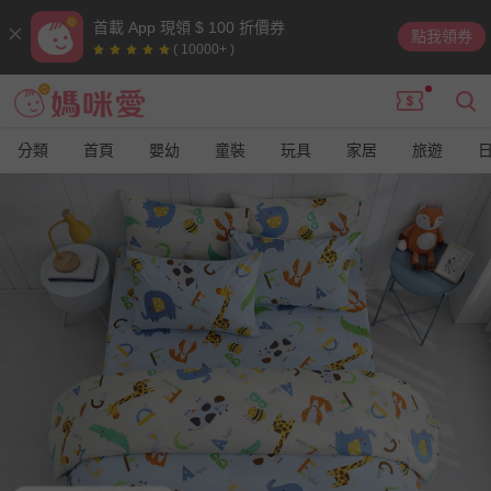
首載 App 現領 $ 100 折價券
點我領券
( 10000+ )
分類
首頁
嬰幼
童裝
玩具
家居
旅遊