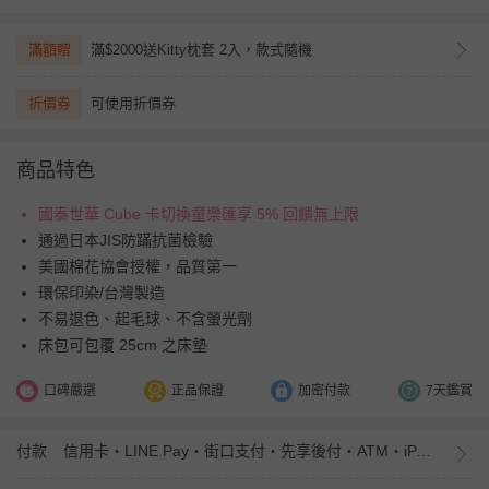
滿額贈
滿$2000送Kitty枕套 2入，款式隨機
折價券
可使用折價券
商品特色
國泰世華 Cube 卡切換童樂匯享 5% 回饋無上限
通過日本JIS防蹣抗菌檢驗
美國棉花協會授權，品質第一
環保印染/台灣製造
不易退色、起毛球、不含螢光劑
床包可包覆 25cm 之床墊
口碑嚴選
正品保證
加密付款
7天鑑賞
付款
信用卡・LINE Pay・街口支付・先享後付・ATM・iPASS MONEY