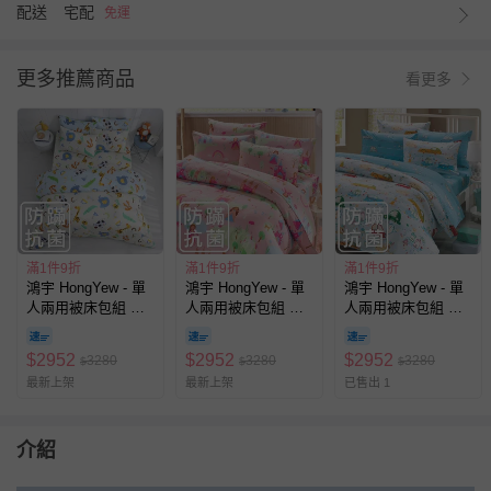
配送
宅配
免運
更多推薦商品
看更多
滿1件9折
滿1件9折
滿1件9折
鴻宇 HongYew - 單
鴻宇 HongYew - 單
鴻宇 HongYew - 單
人兩用被床包組 防
人兩用被床包組 防
人兩用被床包組 防
蹣抗菌100%美國棉-
蹣抗菌100%美國棉-
蹣抗菌100%美國棉-
動物ABC-米
莉雅公主
時光旅程-藍
$
2952
$
2952
$
2952
3280
3280
3280
$
$
$
最新上架
最新上架
已售出 1
介紹