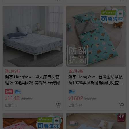
其他常見問題：
運送服務：目前提供的運送僅限台灣本島。如您位於離島地
區，可能會無法配送，或須依據商品需加收離島運費。廠商
亦保留出貨與否的權利。離島、偏遠地區、樓層親送等加價
費用，可能會另需加收。
商品實際的配達日期，可於訂單個人資料內的查詢訂單內，
已出貨通知之訊息為主。
如您收到商品，請依正常流程檢查是否完好，若商品遇瑕疵
情形，您可申請更換新品或退貨，請見：
退貨的辦理流程
。
滿1件9折
滿1件9折
鴻宇 HongYew - 單人床包枕套
鴻宇 HongYew - 台灣製防螨抗
若您對於會員帳號、商品訂購與資訊、購物流程、付款方
組 300織美國棉 精梳棉-卡德爾
菌100%美國棉鋪棉兩用兒童睡
式、折價券與購物金的使用、退貨及商品運送方式等有疑
袋-麻吉熊-2216-藍
問，你可詳見：
媽咪愛客服中心
。
破盤
1148
1602
$
$
1500
$
$
1980
預購商品：預購為海外同步代購，遇缺貨即會通知媽咪並協
助取消退款事宜。
已售出 1
已售出 73
商品如因「價格、組合」等錯誤原因，導致無法安排出貨，
會主動以簡訊及mail通知訂單取消事宜，並將提供適當補
償。