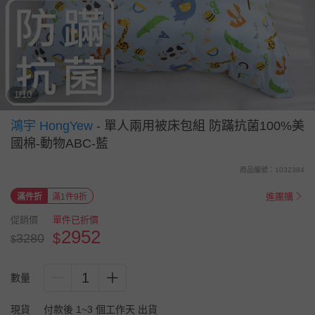
1/10
鴻宇 HongYew
-
單人兩用被床包組 防蹣抗菌100%美
國棉-動物ABC-藍
商品編號：1032384
進團購
滿件折
滿1件9折
促銷價
單件已折價
2952
$
3280
$
1
數量
現貨
付款後 1~3 個工作天 出貨