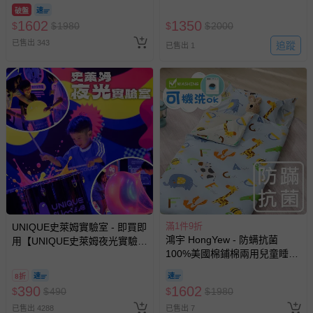
袋-交通樂園-1778
蒂思
新費用）。
破盤
1602
1350
$
$
1980
$
$
2000
經消費者拆封之影音商品或電腦軟體（例如 DVD、CD
已售出 343
追蹤
已售出 1
等）。
非以有形媒介提供之數位內容或一經提供即為完成之線
上服務，經消費者事先同意始提供（例如線上課程、遊
戲或活動點數等）。
已拆封之以下類型商品：
-個人衛生用品（例如尿布、貼身衣物、泳裝、襪子、地
墊、寢具類等）。
-新生兒親膚衣物（嬰幼兒包巾與背巾、包屁衣、學習
褲、紗布衣等）。
-接觸性孕哺產品（奶嘴、奶瓶、擠乳器、哺乳衣、托腹
帶束縛衣、餐搖椅等）。
滿1件9折
UNIQUE史萊姆實驗室 - 即買即
-其他原廠盒裝商品封口處已貼上「不可拆封」，或具警
鴻宇 HongYew - 防螨抗菌
用【UNIQUE史萊姆夜光實驗室
示字句等說明貼紙、封條者。
100%美國棉鋪棉兩用兒童睡
@ 台北科教館 】2026/6/11-
國際航空、客運、訂房等服務。
袋-動物ABC
8/30 (電子票券，於展期現場憑
8折
訂單編號兌換，逾期作廢) (大
390
1602
$
$
490
$
$
1980
人小孩均一價(3歲以上需購票))
相關的退換貨辦理流程，可詳見：
退換貨 & 退款問題
已售出 4288
已售出 7