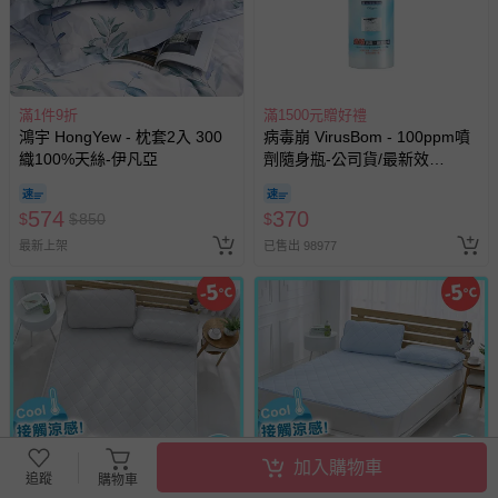
滿1件9折
滿1500元贈好禮
鴻宇 HongYew - 枕套2入 300
病毒崩 VirusBom - 100ppm噴
織100%天絲-伊凡亞
劑隨身瓶-公司貨/最新效
期-100ml
574
370
$
$
850
$
最新上架
已售出 98977
加入購物車
追蹤
購物車