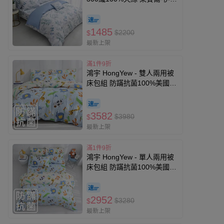
亞
1485
$2200
$
最新上架
滿1件9折
鴻宇 HongYew - 雙人兩用被
床包組 防蹣抗菌100%美國
棉-動物ABC-藍
3582
$3980
$
最新上架
滿1件9折
鴻宇 HongYew - 單人兩用被
床包組 防蹣抗菌100%美國
棉-動物ABC-藍
2952
$3280
$
最新上架