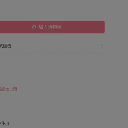
加入購物車
款式隨機
 回饋無上限
被使用