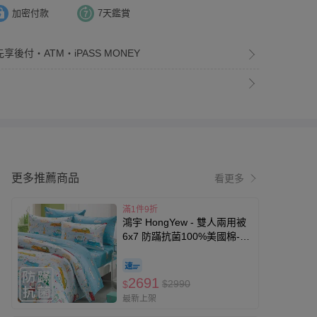
加密付款
7天鑑賞
享後付・ATM・iPASS MONEY
更多推薦商品
看更多
滿1件9折
鴻宇 HongYew - 雙人兩用被
6x7 防蹣抗菌100%美國棉-時
光旅程-藍
2691
$2990
$
最新上架