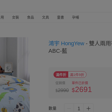
日用
女裝
食品
文具
童書
孕哺
鴻宇 HongYew
-
雙人兩用被
ABC-藍
滿件折
滿1件9折
促銷價
單件已折價
2691
$
2990
$
1
數量