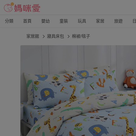
分類
首頁
嬰幼
童裝
玩具
家居
旅遊
家居館
寢具床包
棉被/毯子