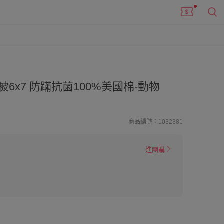
6x7 防蹣抗菌100%美國棉-動物
商品編號：1032381
進團購