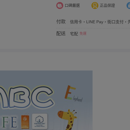
口碑嚴選
正品保證
付款
信用卡・LINE Pay・街口支付・先
配送
宅配
免運