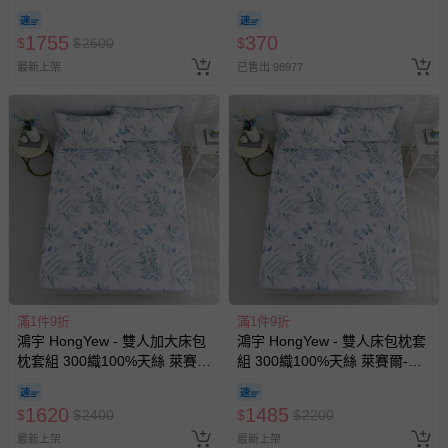
爾-伊凡亞
期-100ml
1755
370
$
$
2600
$
最新上架
已售出 98977
滿1件9折
滿1件9折
鴻宇 HongYew - 雙人加大床包
鴻宇 HongYew - 雙人床包枕套
枕套組 300織100%天絲 萊賽
組 300織100%天絲 萊賽爾-伊
爾-伊凡亞
凡亞
1620
1485
$
$
2400
$
$
2200
最新上架
最新上架