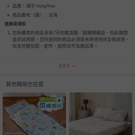
品牌：鴻宇 HongYew
商品產地（國）：台灣
退換貨須知
您所購買的商品享有7天的鑑賞期／猶豫期權益，但此期間
並非試用期，您所退回的商品必須是未經使用的全新狀態，
包含完整包裝、配件、說明文件及贈品等。
如需退換貨，請於收到商品7天（含例假日內提出），如為
看更多
瑕疵退換貨所產生的運費，將由媽咪愛負責處理，若非瑕疵
退貨，您可至『查詢訂單』>『已出貨』中查詢該筆訂單，
並點選『我要退貨』即可進行申請。若有相關退貨問題，請
其他媽咪也在逛
至媽咪愛
LINE@客服ID: @mamilove
我們將依序為您處理
與服務，謝謝。
針對滿件折/滿額贈…等活動，如因部份退貨，而該訂單保
留商品未達活動門檻，將以原價計算，活動贈品亦需一併退
回。