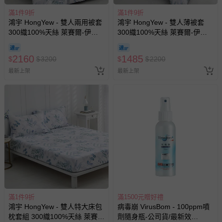
滿1件9折
滿1件9折
鴻宇 HongYew - 雙人兩用被套
鴻宇 HongYew - 雙人薄被套
300織100%天絲 萊賽爾-伊凡
300織100%天絲 萊賽爾-伊凡
亞
亞
2160
1485
$
$
3200
$
$
2200
最新上架
最新上架
滿1件9折
滿1500元贈好禮
鴻宇 HongYew - 雙人特大床包
病毒崩 VirusBom - 100ppm噴
枕套組 300織100%天絲 萊賽
劑隨身瓶-公司貨/最新效