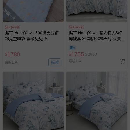
搶購一空
滿2件9折
滿1件9折
鴻宇 HongYew - 300織天絲鋪
鴻宇 HongYew - 雙人特大8x7
棉兒童睡袋-雲朵兔兔-藍
薄被套 300織100%天絲 萊賽
爾-伊凡亞
1780
1755
$
$
$
2600
最新上架
追蹤
最新上架