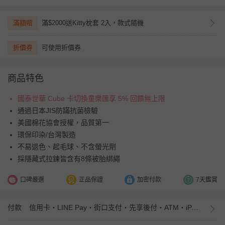
滿額贈
滿$2000送Kitty枕套 2入，款式隨機
折價券
可使用折價券
商品特色
國泰世華 Cube 卡切換童樂匯享 5% 回饋無上限
通過日本JIS防蹣抗菌檢驗
美國棉花協會授權，品質第一
環保印染/台灣製造
不易退色、起毛球、不含螢光劑
採隱藏式拉鍊皆含有8條被胎綁繩
口碑嚴選
正品保證
加密付款
7天鑑賞
付款
信用卡・LINE Pay・街口支付・先享後付・ATM・iPASS MONEY