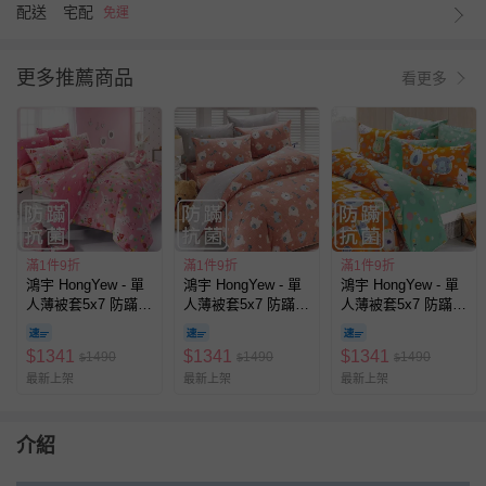
配送
宅配
免運
更多推薦商品
看更多
滿1件9折
滿1件9折
滿1件9折
鴻宇 HongYew - 單
鴻宇 HongYew - 單
鴻宇 HongYew - 單
人薄被套5x7 防蹣抗
人薄被套5x7 防蹣抗
人薄被套5x7 防蹣抗
菌100%美國棉-萌萌
菌100%美國棉-麻吉
菌100%美國棉-歡樂
兔-粉
熊-粉
園地-桔
$
1341
$
1341
$
1341
1490
1490
1490
$
$
$
最新上架
最新上架
最新上架
介紹