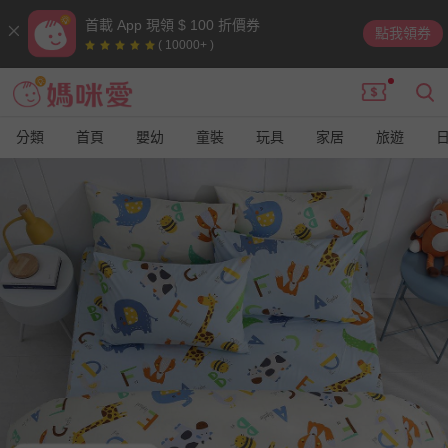
首載 App 現領 $ 100 折價券
點我領券
( 10000+ )
分類
首頁
嬰幼
童裝
玩具
家居
旅遊