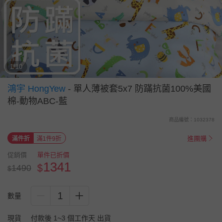
1/10
鴻宇 HongYew
-
單人薄被套5x7 防蹣抗菌100%美國
棉-動物ABC-藍
商品編號：1032378
進團購
滿件折
滿1件9折
促銷價
單件已折價
1341
$
1490
$
1
數量
現貨
付款後 1~3 個工作天 出貨