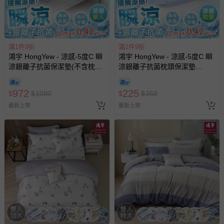
滿1件9折
滿1件9折
鴻宇 HongYew - 涼感-5度C 瞬
鴻宇 HongYew - 涼感-5度C 瞬
涼銀離子抗菌保潔墊(不含枕
涼銀離子抗菌枕頭保潔墊
墊)-單人
(48x74cm)-1入
972
225
$
$
1080
$
$
350
最新上架
最新上架