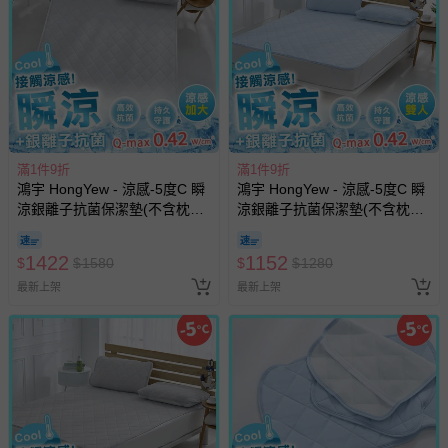
滿1件9折
滿1件9折
鴻宇 HongYew - 涼感-5度C 瞬
鴻宇 HongYew - 涼感-5度C 瞬
涼銀離子抗菌保潔墊(不含枕
涼銀離子抗菌保潔墊(不含枕
墊)-雙人加大
墊)-雙人
1422
1152
$
$
1580
$
$
1280
最新上架
最新上架