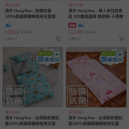
滿1件9折
滿1件9折
-其他原廠盒裝商品封口處已貼上「不可拆封」，或具警
鴻宇 HongYew - 防螨抗菌
鴻宇 HongYew - 單人床包枕套
示字句等說明貼紙、封條者。
100%美國棉鋪棉兩用兒童睡
組 300織美國棉 精梳棉-卡德爾
國際航空、客運、訂房等服務。
袋-動物ABC
破盤
1602
1148
$
$
1980
$
$
1500
相關的退換貨辦理流程，可詳見：
退換貨 & 退款問題
已售出 7
已售出 1
其他常見問題：
運送服務：目前提供的運送僅限台灣本島。如您位於離島地
區，可能會無法配送，或須依據商品需加收離島運費。廠商
亦保留出貨與否的權利。離島、偏遠地區、樓層親送等加價
費用，可能會另需加收。
商品實際的配達日期，可於訂單個人資料內的查詢訂單內，
已出貨通知之訊息為主。
如您收到商品，請依正常流程檢查是否完好，若商品遇瑕疵
情形，您可申請更換新品或退貨，請見：
退貨的辦理流程
。
滿1件9折
滿1件9折
鴻宇 HongYew - 台灣製防螨抗
鴻宇 HongYew - 台灣製防螨抗
若您對於會員帳號、商品訂購與資訊、購物流程、付款方
菌100%美國棉鋪棉兩用兒童睡
菌100%美國棉鋪棉兩用兒童睡
式、折價券與購物金的使用、退貨及商品運送方式等有疑