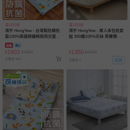
部分商品依據消費者保護法的規定，不適用七天鑑賞期/猶
搶購一空
豫期範圍：
易於腐敗、保存期限較短或解約時即將逾期（例如生鮮
商品、食品等）。
滿1件9折
滿1件9折
鴻宇 HongYew - 台灣製防螨抗
鴻宇 HongYew - 單人床包枕套
客製化商品（例如客製生日書、姓名貼等）。
菌100%美國棉鋪棉兩用兒童睡
組 300織100%天絲 萊賽爾-朱
報紙、期刊或雜誌（惟書籍如經拆封、使用，則酌收整
袋-交通樂園-1778
蒂思
新費用）。
破盤
1602
1350
$
$
1980
$
$
2000
經消費者拆封之影音商品或電腦軟體（例如 DVD、CD
已售出 343
追蹤
已售出 1
等）。
非以有形媒介提供之數位內容或一經提供即為完成之線
上服務，經消費者事先同意始提供（例如線上課程、遊
戲或活動點數等）。
已拆封之以下類型商品：
-個人衛生用品（例如尿布、貼身衣物、泳裝、襪子、地
墊、寢具類等）。
-新生兒親膚衣物（嬰幼兒包巾與背巾、包屁衣、學習
褲、紗布衣等）。
-接觸性孕哺產品（奶嘴、奶瓶、擠乳器、哺乳衣、托腹
帶束縛衣、餐搖椅等）。