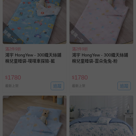
搶購一空
搶購一空
滿2件9折
滿2件9折
鴻宇 HongYew - 300織天絲鋪
鴻宇 HongYew - 300織天絲鋪
棉兒童睡袋-噗噗車探險-藍
棉兒童睡袋-雲朵兔兔-粉
1780
1780
$
$
追蹤
追蹤
最新上架
最新上架