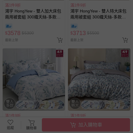
滿1件9折
滿1件9折
鴻宇 HongYew - 雙人加大床包
鴻宇 HongYew - 雙人特大床包
兩用被套組 300織天絲-多款任
兩用被套組 300織天絲-多款任
選
選
3578
3713
$
$
5300
$
$
5500
最新上架
最新上架
滿1件9折
滿1件9折
鴻宇 HongYew - 雙人床包兩用
鴻宇 HongYew - 雙人特大床包
加入購物車
被套組 300織天絲-多款任選
薄被套組 300織天絲-多款任選
追蹤
購物車