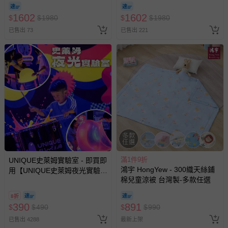
袋-麻吉熊-2216-藍
袋-公主城堡-1899-粉-雙面A版
問，你可詳見：
媽咪愛客服中心
。
1602
1602
$
$
1980
$
$
1980
預購商品：預購為海外同步代購，遇缺貨即會通知媽咪並協
助取消退款事宜。
已售出 73
已售出 221
商品如因「價格、組合」等錯誤原因，導致無法安排出貨，
會主動以簡訊及mail通知訂單取消事宜，並將提供適當補
償。
滿1件9折
UNIQUE史萊姆實驗室 - 即買即
鴻宇 HongYew - 300織天絲鋪
用【UNIQUE史萊姆夜光實驗室
棉兒童涼被 台灣製-多款任選
@ 台北科教館 】2026/6/11-
8/30 (電子票券，於展期現場憑
8折
訂單編號兌換，逾期作廢) (大
390
891
$
$
490
$
$
990
人小孩均一價(3歲以上需購票))
已售出 4288
最新上架