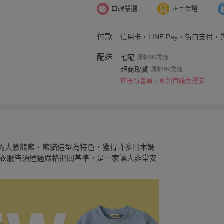
口碑嚴選
正品保證
付款
信用卡・LINE Pay・街口支付・
配送
宅配
滿$699免運
超商取貨
滿$699免運
註冊新會員立即領首購免運券
以吸睛的大臉熊熊、熊貓造型為特色，獲得許多日本媽
衣服皆須通過嚴格把關基準，是一家讓人非常安