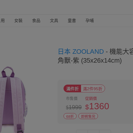
日用
女裝
食品
文具
童書
孕哺
日本 ZOOLAND
-
機能大容
角獸-紫 (35x26x14cm)
滿件折
滿2件95折
市售價
促銷價
1360
$
1999
$
68折
即將售完