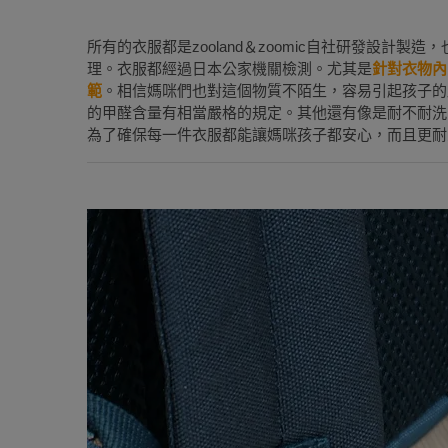
所有的衣服都是zooland＆zoomic自社研發設計
理。衣服都經過日本公家機關檢測。尤其是
針對衣物內
範
。相信媽咪們也對這個物質不陌生，容易引起孩子的
的甲醛含量有相當嚴格的規定。其他還有像是耐不耐洗
為了確保每一件衣服都能讓媽咪孩子都安心，而且更耐