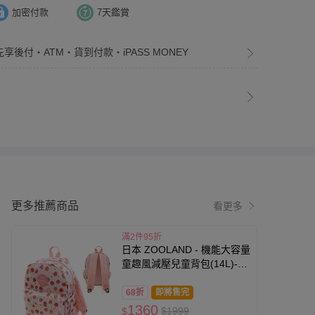
加密付款
7天鑑賞
先享後付・ATM・貨到付款・iPASS MONEY
更多推薦商品
看更多
滿2件95折
日本 ZOOLAND - 機能大容量
童趣風減壓兒童背包(14L)-鮮
嫩草莓-粉紅 (35x26x14cm)
68折
即將售完
1360
$1999
$