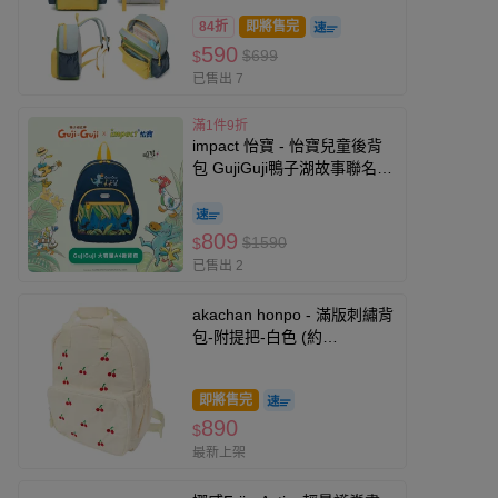
BS1007-檸檬黃草綠 (S)
84折
即將售完
590
$699
$
已售出 7
滿1件9折
impact 怡寶 - 怡寶兒童後背
包 GujiGuji鴨子湖故事聯名
款-大-深藍 IMQSY001NY
809
$1590
$
已售出 2
akachan honpo - 滿版刺繡背
包-附提把-白色 (約
23×12×30)
即將售完
890
$
最新上架