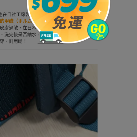
製造，也在自社工廠製造，自家公司的倉庫進行倉儲管
的甲醛（ホルムアルデヒド）有相當嚴格的規
皮膚過敏，在日本的法律中，針對嬰幼兒衣物中
、洗完後是否縮水，是否容易掉色⋯⋯等，就是
穿、耐用呦！