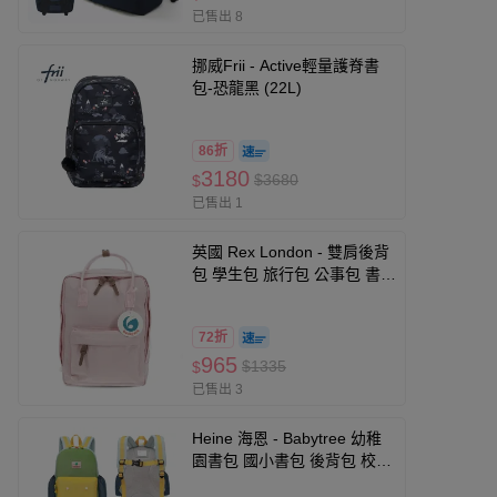
已售出 8
挪威Frii - Active輕量護脊書
包-恐龍黑 (22L)
86折
3180
$3680
$
已售出 1
英國 Rex London - 雙肩後背
包 學生包 旅行包 公事包 書
包-粉色
72折
965
$1335
$
已售出 3
Heine 海恩 - Babytree 幼稚
園書包 國小書包 後背包 校外
教學包 S/M/L三種尺寸