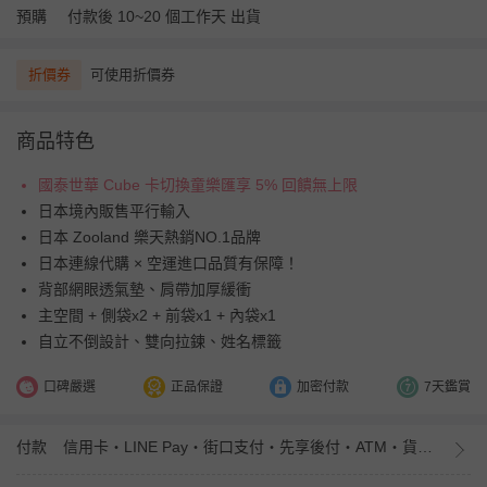
預購
付款後 10~20 個工作天 出貨
折價券
可使用折價券
商品特色
國泰世華 Cube 卡切換童樂匯享 5% 回饋無上限
日本境內販售平行輸入
日本 Zooland 樂天熱銷NO.1品牌
日本連線代購 × 空運進口品質有保障！
背部網眼透氣墊、肩帶加厚緩衝
主空間 + 側袋x2 + 前袋x1 + 內袋x1
自立不倒設計、雙向拉鍊、姓名標籤
口碑嚴選
正品保證
加密付款
7天鑑賞
付款
信用卡・LINE Pay・街口支付・先享後付・ATM・貨到付款・iPASS MONEY