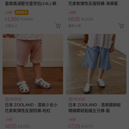
留商品未達活動門檻，將以原價計算，活動贈品亦需一併退
童趣風減壓兒童背包(14L)-鮮嫩
花柔軟彈性反摺短褲-海軍藍
回。
草莓-粉紅 (35x26x14cm)
68折
即將售完
68折
1360
835
$
$
1999
$
$
1226
部分商品依據消費者保護法的規定，不適用七天鑑賞期/猶
已售出 2
最新上架
豫期範圍：
易於腐敗、保存期限較短或解約時即將逾期（例如生鮮
商品、食品等）。
客製化商品（例如客製生日書、姓名貼等）。
報紙、期刊或雜誌（惟書籍如經拆封、使用，則酌收整
新費用）。
經消費者拆封之影音商品或電腦軟體（例如 DVD、CD
等）。
非以有形媒介提供之數位內容或一經提供即為完成之線
上服務，經消費者事先同意始提供（例如線上課程、遊
滿2件95折
滿2件95折
戲或活動點數等）。
日本 ZOOLAND - 清爽少女小
日本 ZOOLAND - 清爽楊柳紋
已拆封之以下類型商品：
花柔軟彈性反摺短褲-粉紅
理蝴蝶結點綴五分褲-藍
-個人衛生用品（例如尿布、貼身衣物、泳裝、襪子、地
68折
68折
墊、寢具類等）。
835
729
$
$
1226
$
$
1072
-新生兒親膚衣物（嬰幼兒包巾與背巾、包屁衣、學習