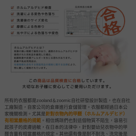
所有的衣服都是zooland＆zoomic自社研發設計製造，也在自社
工廠製造，自家公司的倉庫進行倉儲管理。衣服都經過日本公
家機關檢測。尤其是
針對衣物內的甲醛（ホルムアルデヒド）
有相當嚴格的規範
。相信媽咪們也對這個物質不陌生，容易引
起孩子的皮膚過敏，在日本的法律中，針對嬰幼兒衣物中的甲
醛含量有相當嚴格的規定。其他還有像是耐不耐洗、洗完後是