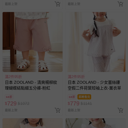
最新上架
最新上架
褲、紗布衣等）。
-接觸性孕哺產品（奶嘴、奶瓶、擠乳器、哺乳衣、托腹
帶束縛衣、餐搖椅等）。
-其他原廠盒裝商品封口處已貼上「不可拆封」，或具警
示字句等說明貼紙、封條者。
國際航空、客運、訂房等服務。
相關的退換貨辦理流程，可詳見：
退換貨 & 退款問題
其他常見問題：
滿2件95折
滿2件95折
運送服務：目前提供的運送僅限台灣本島。如您位於離島地
日本 ZOOLAND - 清爽楊柳紋
日本 ZOOLAND - 少女蕾絲鏤
區，可能會無法配送，或須依據商品需加收離島運費。廠商
理蝴蝶結點綴五分褲-粉紅
空假二件荷葉短袖上衣-薰衣草
亦保留出貨與否的權利。離島、偏遠地區、樓層親送等加價
費用，可能會另需加收。
68折
68折
即將售完
729
779
$
$
1072
$
$
1141
商品實際的配達日期，可於訂單個人資料內的查詢訂單內，
最新上架
最新上架
已出貨通知之訊息為主。
如您收到商品，請依正常流程檢查是否完好，若商品遇瑕疵
情形，您可申請更換新品或退貨，請見：
退貨的辦理流程
。