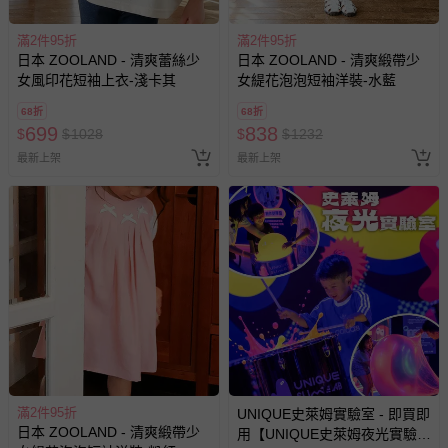
滿2件95折
滿2件95折
日本 ZOOLAND - 清爽蕾絲少
日本 ZOOLAND - 清爽緞帶少
女風印花短袖上衣-淺卡其
女緹花泡泡短袖洋裝-水藍
68折
68折
699
838
$
$
1028
$
$
1232
最新上架
最新上架
滿2件95折
UNIQUE史萊姆實驗室 - 即買即
日本 ZOOLAND - 清爽緞帶少
用【UNIQUE史萊姆夜光實驗室