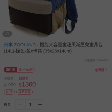
1/2
日本 ZOOLAND
-
機能大容量童趣風減壓兒童背包
(14L)-撞色-藍x卡其 (35x26x14cm)
商品編號：1030759
進團購
滿件折
滿2件95折
市售價
促銷價
1360
$
1999
$
68折
即將售完
1
數量