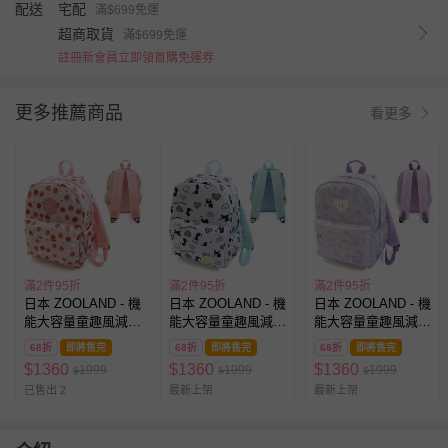
配送
宅配
滿$699免運
超商取貨
滿$699免運
註冊新會員立即領首購免運券
更多推薦商品
看更多
滿2件95折
滿2件95折
滿2件95折
日本 ZOOLAND - 機
日本 ZOOLAND - 機
日本 ZOOLAND - 機
能大容量童趣風減壓
能大容量童趣風減壓
能大容量童趣風減壓
兒童背包(14L)-鮮嫩
兒童背包(14L)-黑貓
兒童背包(14L)-夢幻
68折
即將售完
68折
即將售完
68折
即將售完
草莓-粉紅
愛心-水藍
獨角獸-紫
$
1360
$
1360
$
1360
1999
1999
1999
$
$
$
(35x26x14cm)
(35x26x14cm)
(35x26x14cm)
已售出 2
最新上架
最新上架