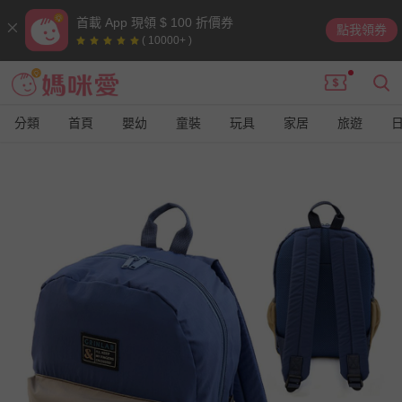
首載 App 現領 $ 100 折價券
點我領券
( 10000+ )
分類
首頁
嬰幼
童裝
玩具
家居
旅遊