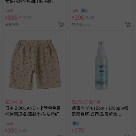
女緹花泡泡短袖洋裝-粉紅
@ 台北科教館 】2026/6/11-
8/30 (電子票券，於展期現場憑
68折
8折
訂單編號兌換，逾期作廢) (大
838
390
$
$
1232
$
$
490
人小孩均一價(3歲以上需購票))
最新上架
已售出 4334
滿2件95折
滿1500元贈好禮
日本 ZOOLAND - 上學包色百
病毒崩 VirusBom - 100ppm噴
搭休閒短褲-清新小花-灰粉紅
劑隨身瓶-公司貨/最新效
期-100ml
68折
399
370
$
$
584
$