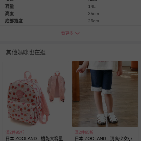
容量
14L
高度
35cm
底部寬度
26cm
底部厚度 (底寬)
14cm
看更多
背帶長度
36-67cm
退換貨須知
其他媽咪也在逛
您所購買的商品享有7天的鑑賞期／猶豫期權益，但此期間
並非試用期，您所退回的商品必須是未經使用的全新狀態，
包含完整包裝、配件、說明文件及贈品等。
如需退換貨，請於收到商品7天（含例假日內提出），如為
瑕疵退換貨所產生的運費，將由媽咪愛負責處理，若非瑕疵
退貨，您可至『查詢訂單』>『已出貨』中查詢該筆訂單，
並點選『我要退貨』即可進行申請。若有相關退貨問題，請
至媽咪愛
LINE@客服ID: @mamilove
我們將依序為您處理
與服務，謝謝。
滿2件95折
滿2件95折
針對滿件折/滿額贈…等活動，如因部份退貨，而該訂單保
日本 ZOOLAND - 機能大容量
日本 ZOOLAND - 清爽少女小