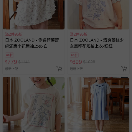
滿2件95折
滿2件95折
日本 ZOOLAND - 側邊荷葉蕾
日本 ZOOLAND - 清爽蕾絲少
絲滿版小花無袖上衣-白
女風印花短袖上衣-粉紅
68折
68折
779
699
$
$
1141
$
$
1028
最新上架
最新上架