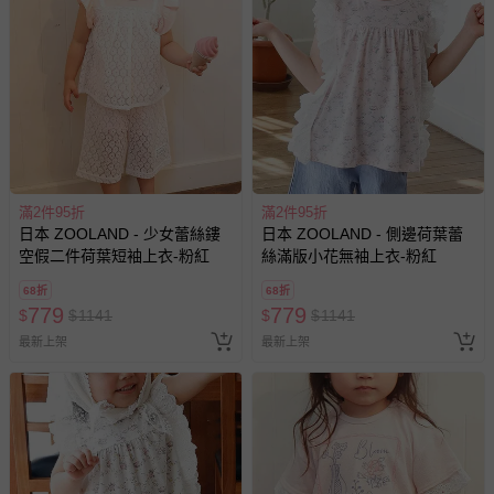
若您對於會員帳號、商品訂購與資訊、購物流程、付款方
式、折價券與購物金的使用、退貨及商品運送方式等有疑
問，你可詳見：
媽咪愛客服中心
。
預購商品：預購為海外同步代購，遇缺貨即會通知媽咪並協
助取消退款事宜。
商品如因「價格、組合」等錯誤原因，導致無法安排出貨，
會主動以簡訊及mail通知訂單取消事宜，並將提供適當補
滿2件95折
滿2件95折
償。
日本 ZOOLAND - 少女蕾絲鏤
日本 ZOOLAND - 側邊荷葉蕾
空假二件荷葉短袖上衣-粉紅
絲滿版小花無袖上衣-粉紅
68折
68折
779
779
$
$
1141
$
$
1141
最新上架
最新上架