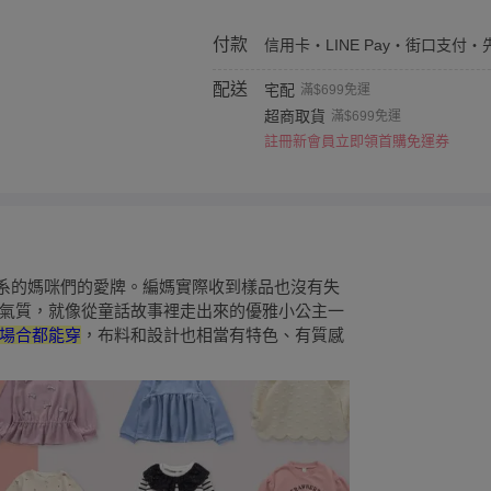
付款
信用卡・LINE Pay・街口支付・
配送
宅配
滿$699免運
超商取貨
滿$699免運
註冊新會員立即領首購免運券
歐風森林系的媽咪們的愛牌。編媽實際收到樣品也沒有失
氣質，就像從童話故事裡走出來的優雅小公主一
場合都能穿
，布料和設計也相當有特色、有質感