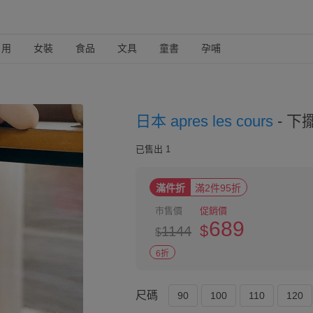
日用
女裝
食品
文具
童書
孕哺
日本 apres les cours
-
下擺
已售出 1
滿件折
滿2件95折
市售價
促銷價
689
$
1144
$
6折
尺碼
90
100
110
120