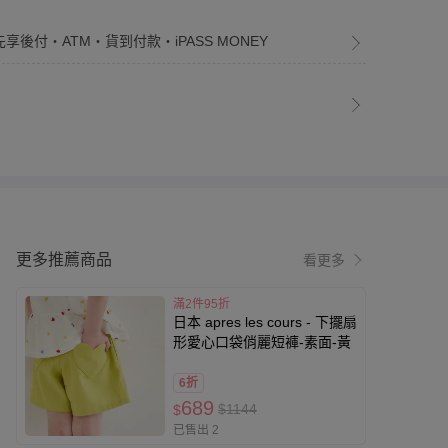
先享後付・ATM・貨到付款・iPASS MONEY
更多推薦商品
看更多
滿2件95折
日本 apres les cours - 下擺扇
形愛心口袋俏麗短褲-素面-黃
6折
689
$1144
$
已售出 2