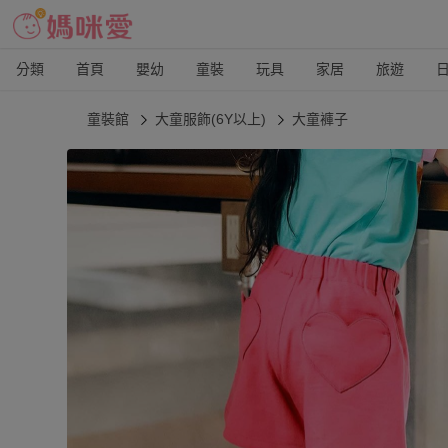
分類
首頁
嬰幼
童裝
玩具
家居
旅遊
童裝館
大童服飾(6Y以上)
大童褲子