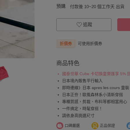
預購
付款後 10~20 個工作天 出貨
追蹤
折價券
可使用折價券
商品特色
國泰世華 Cube 卡切換童樂匯享 5%
日本境內販售平行輸入
即時連線》日本 apres les cours 童裝
日本正夯！歐風森林系小清新穿搭
專櫃質感，剪裁、布料等都相當用心
一件搞定，時髦穿搭！
請依身高挑選尺寸
口碑嚴選
正品保證