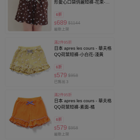
形愛心口袋俏麗短褲-花束-咖
啡
6折
689
$1144
$
最新上架
滿2件95折
日本 apres les cours - 華夫格
QQ荷葉短褲-小白花-淺黃
6折
579
$958
$
已售出 3
滿2件95折
日本 apres les cours - 華夫格
QQ荷葉短褲-素面-橘
6折
579
$958
$
最新上架