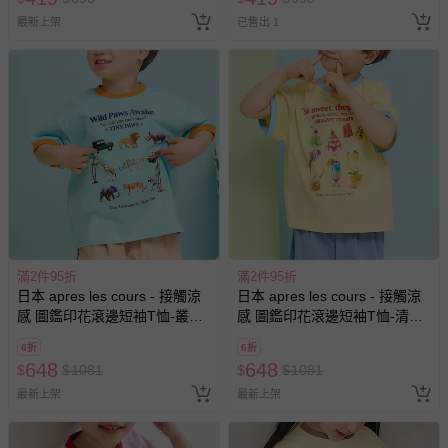
最新上架
已售出 1
滿2件95折
滿2件95折
日本 apres les cours - 接觸涼
日本 apres les cours - 接觸涼
感 圖鑑印花滾邊短袖T恤-叢林
感 圖鑑印花滾邊短袖T恤-清涼
動物-水藍
冰品-黃x水藍
6折
6折
648
648
$
$
1081
$
$
1081
最新上架
最新上架