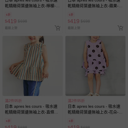
乾精緻荷葉邊無袖上衣-檸檬-橘
乾精緻荷葉邊無袖上衣-蘋果-水
粉
藍
6折
6折
419
419
$
$
698
$
$
698
最新上架
最新上架
滿2件95折
滿2件95折
日本 apres les cours - 吸水速
日本 apres les cours - 吸水速
乾精緻荷葉邊無袖上衣-直條紋-
乾精緻荷葉邊無袖上衣-花朵-薰
米棕系
衣草
6折
6折
419
419
$
$
698
$
$
698