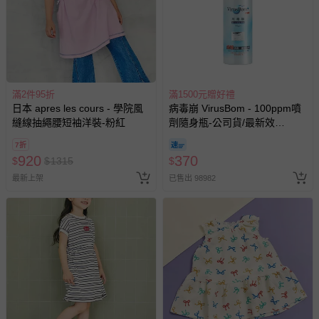
滿2件95折
滿1500元贈好禮
日本 apres les cours - 學院風
病毒崩 VirusBom - 100ppm噴
縫線抽繩腰短袖洋裝-粉紅
劑隨身瓶-公司貨/最新效
期-100ml
7折
920
370
$
$
1315
$
最新上架
已售出 98982