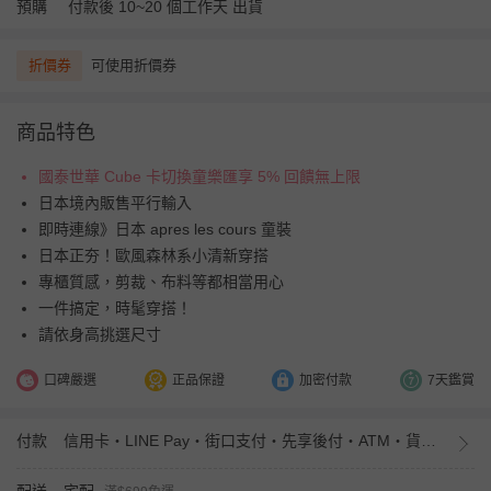
預購
付款後 10~20 個工作天 出貨
折價券
可使用折價券
商品特色
國泰世華 Cube 卡切換童樂匯享 5% 回饋無上限
日本境內販售平行輸入
即時連線》日本 apres les cours 童裝
日本正夯！歐風森林系小清新穿搭
專櫃質感，剪裁、布料等都相當用心
一件搞定，時髦穿搭！
請依身高挑選尺寸
口碑嚴選
正品保證
加密付款
7天鑑賞
付款
信用卡・LINE Pay・街口支付・先享後付・ATM・貨到付款・iPASS MONEY