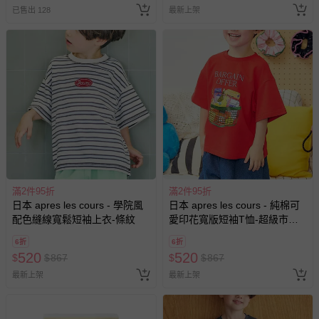
已售出 128
最新上架
名陪伴成人)
滿2件95折
滿2件95折
日本 apres les cours - 學院風
日本 apres les cours - 純棉可
配色縫線寬鬆短袖上衣-條紋
愛印花寬版短袖T恤-超級市場-
紅
6折
6折
520
520
$
$
867
$
$
867
最新上架
最新上架