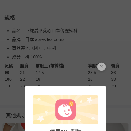
規格
品名：下擺扇形愛心口袋俏麗短褲
品牌：日本 apres les cours
商品產地（國）：中國
成分：棉 100%
尺碼
腰寬
前股上 (前褲檔)
褲腳寬
臀寬
90
21
17.5
23.5
36
100
22
18
25
38
110
23
18.5
26
39
120
24
19.5
27.5
41.5
看更多
130
25
21
29
44
140
26
22.5
30.5
46.5
衣物洗滌、注意事項
其他媽咪也在逛
尺寸表單位皆為公分
(cm)
，會因布料彈性、水洗處理、測量
起訖點等因素，與實際商品尺寸略有誤差