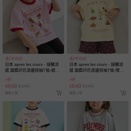
滿2件95折
滿2件95折
日本 apres les cours - 接觸涼
日本 apres les cours - 接觸涼
感 圖鑑印花滾邊短袖T恤-甜美
感 圖鑑印花滾邊短袖T恤-喫茶
蛋糕-粉紅
店-奶油x咖
6折
6折
648
648
$
$
1081
$
$
1081
最新上架
最新上架