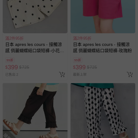
瑕疵退換貨所產生的運費，將由媽咪愛負責處理，若非瑕疵
退貨，您可至『查詢訂單』>『已出貨』中查詢該筆訂單，
並點選『我要退貨』即可進行申請。若有相關退貨問題，請
至媽咪愛
LINE@客服ID: @mamilove
我們將依序為您處理
與服務，謝謝。
滿2件95折
滿2件95折
日本 apres les cours - 接觸涼
日本 apres les cours - 接觸涼
針對滿件折/滿額贈…等活動，如因部份退貨，而該訂單保
感 俏麗蝴蝶結口袋短褲-小花-
感 俏麗蝴蝶結口袋短褲-玫瑰粉
留商品未達活動門檻，將以原價計算，活動贈品亦需一併退
白
回。
55折
55折
399
399
$
$
725
$
$
725
已售出 2
最新上架
部分商品依據消費者保護法的規定，不適用七天鑑賞期/猶
豫期範圍：
易於腐敗、保存期限較短或解約時即將逾期（例如生鮮
商品、食品等）。
客製化商品（例如客製生日書、姓名貼等）。
報紙、期刊或雜誌（惟書籍如經拆封、使用，則酌收整
新費用）。
經消費者拆封之影音商品或電腦軟體（例如 DVD、CD