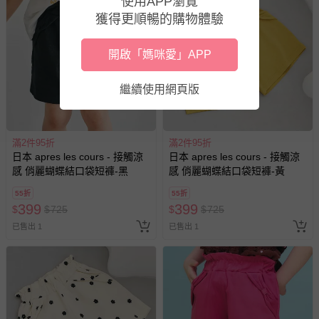
使用APP瀏覽
獲得更順暢的購物體驗
深淺色請分開洗滌，以避免造成互相移染。請使用中性洗
劑；浸泡時間不宜過長
開啟「媽咪愛」APP
請勿使用漂白劑、螢光增白劑及衣物柔軟劑，以免破壞布料
針織、刺繡、立體造型等類服飾，建議套入洗衣袋再清潔
繼續使用網頁版
過分烘乾會導致衣物收縮，破壞織物纖維，不建議使用烘衣
機
每件商品在拍攝時力求忠實呈現，但因為每台電腦、手機或
滿2件95折
滿2件95折
平板會因為螢幕亮度及解析度不同，與實際成品還是會有些
日本 apres les cours - 接觸涼
日本 apres les cours - 接觸涼
差異
感 俏麗蝴蝶結口袋短褲-黑
感 俏麗蝴蝶結口袋短褲-黃
預購為海外同步代購，遇缺貨即會通知媽咪並協助取消退款
55折
55折
事宜
399
399
$
$
725
$
$
725
退換貨須知
已售出 1
已售出 1
您所購買的商品享有7天的鑑賞期／猶豫期權益，但此期間
並非試用期，您所退回的商品必須是未經使用的全新狀態，
包含完整包裝、配件、說明文件及贈品等。
如需退換貨，請於收到商品7天（含例假日內提出），如為