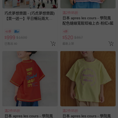
滿2件95折
巧虎夢想樂園 - (巧虎夢想樂園)
日本 apres les cours - 學院風
【買一送一】平日暢玩兩大一
配色縫線寬鬆短袖上衣-粉紅x藍
小套票 (正券為電子票券現場兌
換，贈送券現場領取)-效期至
62折
6折
2026/10/16 正券逾期視同現金
999
520
$
$
1600
$
$
867
券使用
已售出 80
最新上架
滿2件95折
滿2件95折
日本 apres les cours - 學院風
日本 apres les cours - 學院風