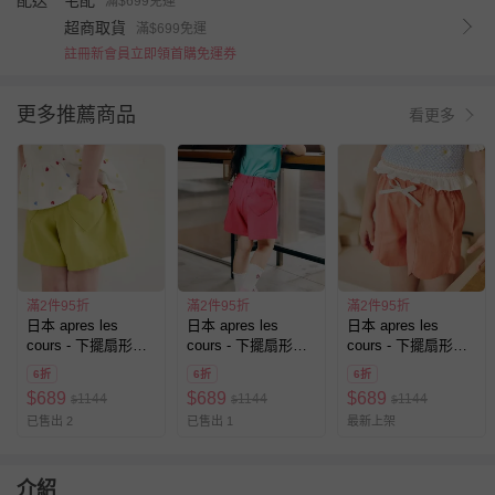
配送
宅配
滿$699免運
超商取貨
滿$699免運
註冊新會員立即領首購免運券
更多推薦商品
看更多
滿2件95折
滿2件95折
滿2件95折
日本 apres les
日本 apres les
日本 apres les
cours - 下擺扇形愛
cours - 下擺扇形愛
cours - 下擺扇形愛
心口袋俏麗短褲-素
心口袋俏麗短褲-素
心口袋俏麗短褲-素
6折
6折
6折
面-黃
面-桃粉紅
面-橘
$
689
$
689
$
689
1144
1144
1144
$
$
$
已售出 2
已售出 1
最新上架
介紹