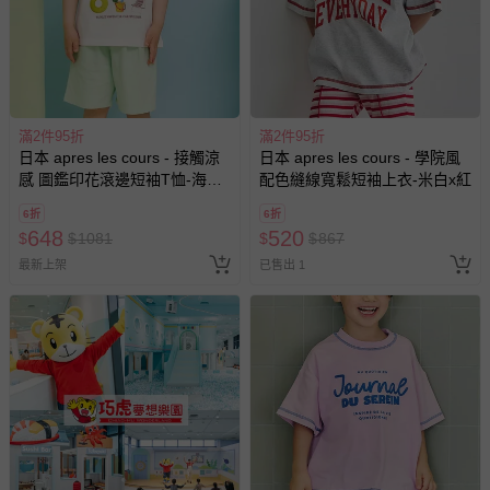
滿2件95折
滿2件95折
日本 apres les cours - 接觸涼
日本 apres les cours - 學院風
感 圖鑑印花滾邊短袖T恤-海邊
配色縫線寬鬆短袖上衣-米白x紅
道具-象牙白
6折
6折
648
520
$
$
1081
$
$
867
最新上架
已售出 1