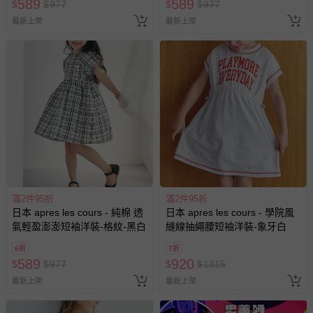
589
589
$
$
977
$
$
977
最新上架
最新上架
滿2件95折
滿2件95折
日本 apres les cours - 純棉 透
日本 apres les cours - 學院風
氣輕盈澎澎短袖洋裝-格紋-黑白
縫線抽繩腰短袖洋裝-象牙白
6折
7折
589
920
$
$
977
$
$
1315
最新上架
最新上架