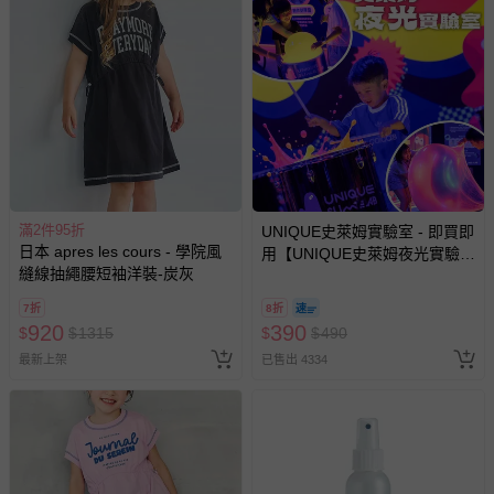
滿2件95折
UNIQUE史萊姆實驗室 - 即買即
日本 apres les cours - 學院風
用【UNIQUE史萊姆夜光實驗室
縫線抽繩腰短袖洋裝-炭灰
@ 台北科教館 】2026/6/11-
8/30 (電子票券，於展期現場憑
7折
8折
訂單編號兌換，逾期作廢) (大
920
390
$
$
1315
$
$
490
人小孩均一價(3歲以上需購票))
最新上架
已售出 4334