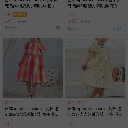
運送服務：目前提供的運送僅限台灣本島。如您位於離島地
乾 輕盈細摺夏季喇叭褲-花朵-
乾 輕盈細摺夏季喇叭褲-花朵-
區，可能會無法配送，或須依據商品需加收離島運費。廠商
橘
藍
亦保留出貨與否的權利。離島、偏遠地區、樓層親送等加價
6折
即將售完
6折
費用，可能會另需加收。
455
455
$
$
756
$
$
756
商品實際的配達日期，可於訂單個人資料內的查詢訂單內，
最新上架
追蹤
最新上架
已出貨通知之訊息為主。
如您收到商品，請依正常流程檢查是否完好，若商品遇瑕疵
情形，您可申請更換新品或退貨，請見：
退貨的辦理流程
。
若您對於會員帳號、商品訂購與資訊、購物流程、付款方
式、折價券與購物金的使用、退貨及商品運送方式等有疑
問，你可詳見：
媽咪愛客服中心
。
預購商品：預購為海外同步代購，遇缺貨即會通知媽咪並協
助取消退款事宜。
商品如因「價格、組合」等錯誤原因，導致無法安排出貨，
會主動以簡訊及mail通知訂單取消事宜，並將提供適當補
滿2件95折
滿2件95折
償。
日本 apres les cours - 純棉 透
日本 apres les cours - 純棉 透
氣輕盈澎澎短袖洋裝-格子-桃粉
氣輕盈澎澎短袖洋裝-小花-淺黃
系
6折
6折