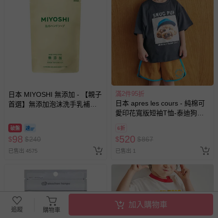
滿2件95折
日本 MIYOSHI 無添加 - 【親子
日本 apres les cours - 純棉可
首選】無添加泡沫洗手乳補充
愛印花寬版短袖T恤-泰迪狗狗-
包-300ml
炭灰
破盤
6折
98
520
$
$
240
$
$
867
已售出 4575
已售出 1
加入購物車
追蹤
購物車