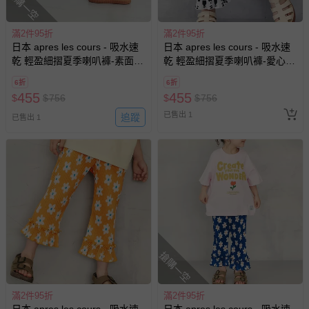
搶購一空
等）。
非以有形媒介提供之數位內容或一經提供即為完成之線
滿2件95折
滿2件95折
上服務，經消費者事先同意始提供（例如線上課程、遊
日本 apres les cours - 吸水速
日本 apres les cours - 吸水速
戲或活動點數等）。
乾 輕盈細摺夏季喇叭褲-素面-
乾 輕盈細摺夏季喇叭褲-愛心-
已拆封之以下類型商品：
炭灰
黑白
6折
6折
-個人衛生用品（例如尿布、貼身衣物、泳裝、襪子、地
455
455
$
$
756
$
$
756
墊、寢具類等）。
已售出 1
追蹤
-新生兒親膚衣物（嬰幼兒包巾與背巾、包屁衣、學習
已售出 1
褲、紗布衣等）。
-接觸性孕哺產品（奶嘴、奶瓶、擠乳器、哺乳衣、托腹
帶束縛衣、餐搖椅等）。
-其他原廠盒裝商品封口處已貼上「不可拆封」，或具警
示字句等說明貼紙、封條者。
國際航空、客運、訂房等服務。
相關的退換貨辦理流程，可詳見：
退換貨 & 退款問題
搶購一空
其他常見問題：
滿2件95折
滿2件95折
日本 apres les cours - 吸水速
日本 apres les cours - 吸水速