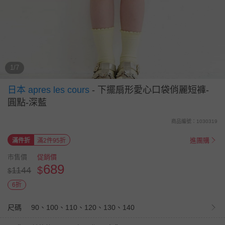
1/7
日本 apres les cours
-
下擺扇形愛心口袋俏麗短褲-
圓點-深藍
商品編號：1030319
進團購
滿件折
滿2件95折
市售價
促銷價
689
$
1144
$
6折
尺碼
90、100、110、120、130、140