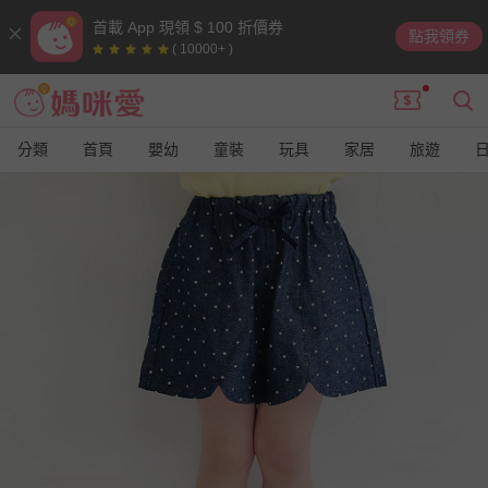
首載 App 現領 $ 100 折價券
點我領券
( 10000+ )
分類
首頁
嬰幼
童裝
玩具
家居
旅遊