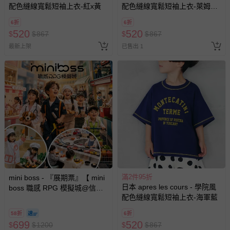
配色縫線寬鬆短袖上衣-紅x黃
配色縫線寬鬆短袖上衣-萊姆黃x
粉紅
6折
6折
520
520
$
$
867
$
$
867
最新上架
已售出 1
滿2件95折
mini boss - 『展期票』【 mini
日本 apres les cours - 學院風
boss 職感 RPG 模擬城@信義
配色縫線寬鬆短袖上衣-海軍藍
A11 】2026/7/10-8/30 (電子票
券，於展期現場憑訂單編號兌
58折
6折
換，依現場梯次安排入場，逾
699
520
$
$
1200
$
$
867
期作廢) (兒童票(2歲以上)贈一