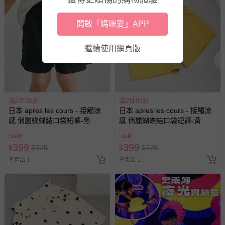
深淺色請分開洗滌，以避免造成互相移染。請使用中性洗
開啟「媽咪愛」APP
劑；浸泡時間不宜過長
請勿使用漂白劑、螢光增白劑及衣物柔軟劑，以免破壞布料
繼續使用網頁版
針織、刺繡、立體造型等類服飾，建議套入洗衣袋再清潔
過分烘乾會導致衣物收縮，破壞織物纖維，不建議使用烘衣
機
每件商品在拍攝時力求忠實呈現，但因為每台電腦、手機或
滿2件95折
滿2件95折
平板會因為螢幕亮度及解析度不同，與實際成品還是會有些
日本 apres les cours - 接觸涼
日本 apres les cours - 接觸涼
差異
感 俏麗蝴蝶結口袋短褲-黑
感 俏麗蝴蝶結口袋短褲-黃
預購為海外同步代購，遇缺貨即會通知媽咪並協助取消退款
55折
55折
事宜
399
399
$
$
725
$
$
725
退換貨須知
已售出 1
已售出 1
您所購買的商品享有7天的鑑賞期／猶豫期權益，但此期間
並非試用期，您所退回的商品必須是未經使用的全新狀態，
包含完整包裝、配件、說明文件及贈品等。
如需退換貨，請於收到商品7天（含例假日內提出），如為