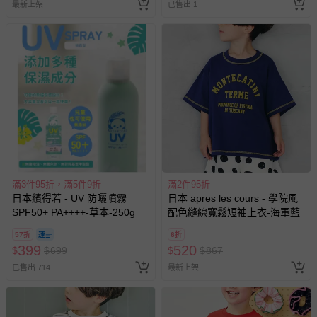
最新上架
已售出 1
滿3件95折，滿5件9折
滿2件95折
日本繽得若 - UV 防曬噴霧
日本 apres les cours - 學院風
SPF50+ PA++++-草本-250g
配色縫線寬鬆短袖上衣-海軍藍
57折
6折
399
520
$
$
699
$
$
867
已售出 714
最新上架