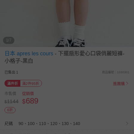
1/7
日本 apres les cours
-
下擺扇形愛心口袋俏麗短褲-
小格子-黑白
已售出 1
商品編號：1030301
進團購
滿件折
滿2件95折
市售價
促銷價
689
$
1144
$
6折
尺碼
90、100、110、120、130、140