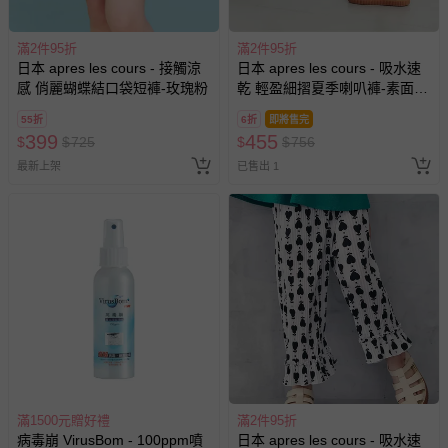
等）。
非以有形媒介提供之數位內容或一經提供即為完成之線
滿2件95折
滿2件95折
上服務，經消費者事先同意始提供（例如線上課程、遊
日本 apres les cours - 接觸涼
日本 apres les cours - 吸水速
戲或活動點數等）。
感 俏麗蝴蝶結口袋短褲-玫瑰粉
乾 輕盈細摺夏季喇叭褲-素面-
已拆封之以下類型商品：
炭灰
55折
6折
即將售完
-個人衛生用品（例如尿布、貼身衣物、泳裝、襪子、地
399
455
$
$
725
$
$
756
墊、寢具類等）。
最新上架
已售出 1
-新生兒親膚衣物（嬰幼兒包巾與背巾、包屁衣、學習
褲、紗布衣等）。
-接觸性孕哺產品（奶嘴、奶瓶、擠乳器、哺乳衣、托腹
帶束縛衣、餐搖椅等）。
-其他原廠盒裝商品封口處已貼上「不可拆封」，或具警
示字句等說明貼紙、封條者。
國際航空、客運、訂房等服務。
相關的退換貨辦理流程，可詳見：
退換貨 & 退款問題
其他常見問題：
滿1500元贈好禮
滿2件95折
病毒崩 VirusBom - 100ppm噴
日本 apres les cours - 吸水速