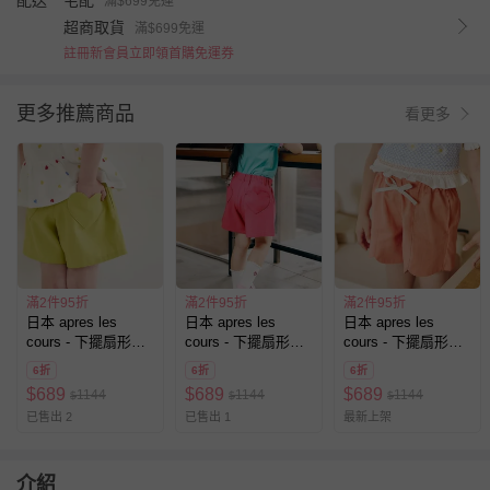
配送
宅配
滿$699免運
超商取貨
滿$699免運
註冊新會員立即領首購免運券
更多推薦商品
看更多
滿2件95折
滿2件95折
滿2件95折
日本 apres les
日本 apres les
日本 apres les
cours - 下擺扇形愛
cours - 下擺扇形愛
cours - 下擺扇形愛
心口袋俏麗短褲-素
心口袋俏麗短褲-素
心口袋俏麗短褲-素
6折
6折
6折
面-黃
面-桃粉紅
面-橘
$
689
$
689
$
689
1144
1144
1144
$
$
$
已售出 2
已售出 1
最新上架
介紹