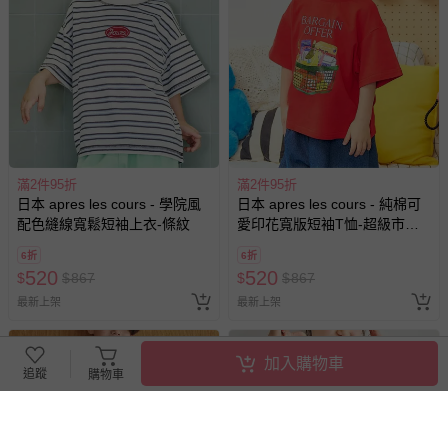
滿2件95折
滿2件95折
日本 apres les cours - 學院風
日本 apres les cours - 純棉可
配色縫線寬鬆短袖上衣-條紋
愛印花寬版短袖T恤-超級市場-
紅
6折
6折
520
520
$
$
867
$
$
867
最新上架
最新上架
加入購物車
追蹤
購物車