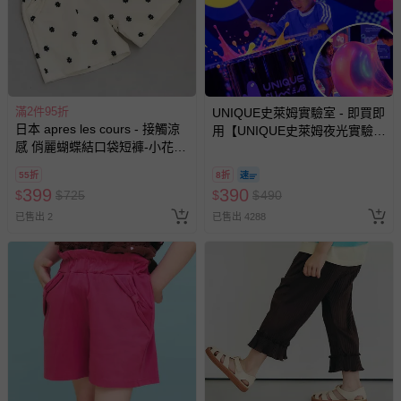
瑕疵退換貨所產生的運費，將由媽咪愛負責處理，若非瑕疵
退貨，您可至『查詢訂單』>『已出貨』中查詢該筆訂單，
並點選『我要退貨』即可進行申請。若有相關退貨問題，請
至媽咪愛
LINE@客服ID: @mamilove
我們將依序為您處理
與服務，謝謝。
滿2件95折
UNIQUE史萊姆實驗室 - 即買即
日本 apres les cours - 接觸涼
用【UNIQUE史萊姆夜光實驗室
針對滿件折/滿額贈…等活動，如因部份退貨，而該訂單保
感 俏麗蝴蝶結口袋短褲-小花-
@ 台北科教館 】2026/6/11-
留商品未達活動門檻，將以原價計算，活動贈品亦需一併退
白
8/30 (電子票券，於展期現場憑
回。
55折
8折
訂單編號兌換，逾期作廢) (大
399
390
$
$
725
$
$
490
人小孩均一價(3歲以上需購票))
已售出 2
已售出 4288
部分商品依據消費者保護法的規定，不適用七天鑑賞期/猶
豫期範圍：
易於腐敗、保存期限較短或解約時即將逾期（例如生鮮
商品、食品等）。
客製化商品（例如客製生日書、姓名貼等）。
報紙、期刊或雜誌（惟書籍如經拆封、使用，則酌收整
新費用）。
經消費者拆封之影音商品或電腦軟體（例如 DVD、CD