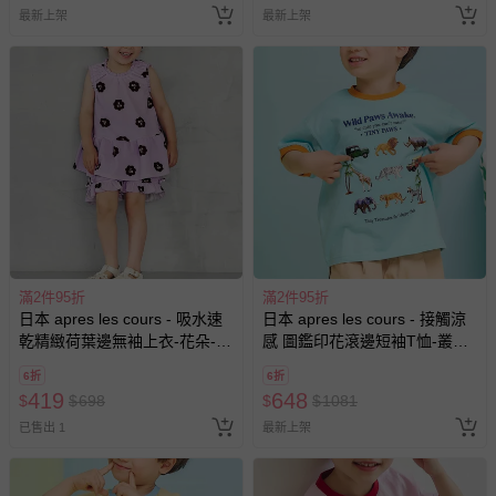
最新上架
最新上架
滿2件95折
滿2件95折
日本 apres les cours - 吸水速
日本 apres les cours - 接觸涼
乾精緻荷葉邊無袖上衣-花朵-薰
感 圖鑑印花滾邊短袖T恤-叢林
衣草
動物-水藍
6折
6折
419
648
$
$
698
$
$
1081
已售出 1
最新上架