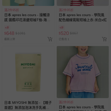
滿2件95折
滿2件95折
日本 apres les cours - 接觸涼
日本 apres les cours - 學院風
感 圖鑑印花滾邊短袖T恤-海邊
配色縫線寬鬆短袖上衣-米白x紅
道具-象牙白
6折
6折
648
520
$
$
1081
$
$
867
最新上架
已售出 1
滿2件95折
日本 MIYOSHI 無添加 - 【親子
日本 apres les cours - 學院風
首選】無添加泡沫洗手乳補充