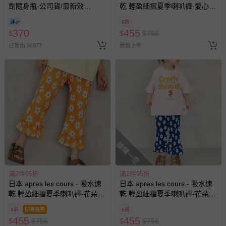
運送服務：目前提供的運送僅限台灣本島。如您位於離島地
劑隨身瓶-公司貨/最新效
乾 輕盈細摺夏季喇叭褲-愛心-
區，可能會無法配送，或須依據商品需加收離島運費。廠商
期-100ml
黑白
亦保留出貨與否的權利。離島、偏遠地區、樓層親送等加價
6折
370
455
$
$
$
756
費用，可能會另需加收。
已售出 98977
最新上架
商品實際的配達日期，可於訂單個人資料內的查詢訂單內，
已出貨通知之訊息為主。
如您收到商品，請依正常流程檢查是否完好，若商品遇瑕疵
情形，您可申請更換新品或退貨，請見：
退貨的辦理流程
。
若您對於會員帳號、商品訂購與資訊、購物流程、付款方
式、折價券與購物金的使用、退貨及商品運送方式等有疑
問，你可詳見：
媽咪愛客服中心
。
預購商品：預購為海外同步代購，遇缺貨即會通知媽咪並協
搶購一空
助取消退款事宜。
商品如因「價格、組合」等錯誤原因，導致無法安排出貨，
滿2件95折
滿2件95折
會主動以簡訊及mail通知訂單取消事宜，並將提供適當補
日本 apres les cours - 吸水速
日本 apres les cours - 吸水速
償。
乾 輕盈細摺夏季喇叭褲-花朵-
乾 輕盈細摺夏季喇叭褲-花朵-
橘
藍
6折
即將售完
6折
455
455
$
$
756
$
$
756