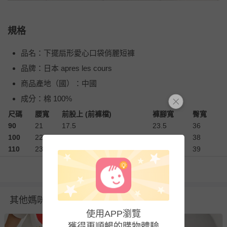
規格
品名：下擺扇形愛心口袋俏麗短褲
品牌：日本 apres les cours
商品產地（國）：中國
成分：棉 100%
尺碼
腰寬
前股上 (前褲檔)
褲腳寬
臀寬
90
21
17.5
23.5
36
100
22
18
25
38
110
23
18.5
26
39
120
24
19.5
27.5
41.5
看更多
130
25
21
29
44
140
26
22.5
30.5
46.5
衣物洗滌、注意事項
其他媽咪也在逛
使用APP瀏覽
尺寸表單位皆為公分
(cm)
，會因布料彈性、水洗處理、測量
獲得更順暢的購物體驗
起訖點等因素，與實際商品尺寸略有誤差