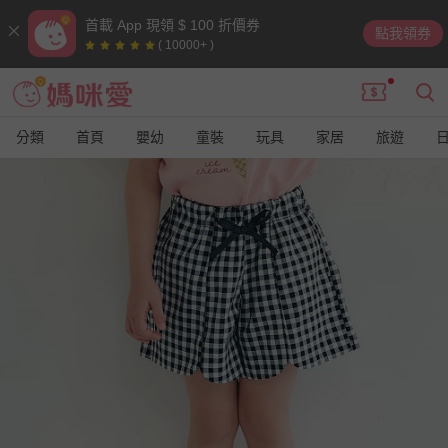
首載 App 現領 $ 100 折價券
點我領券
( 10000+ )
分類
首頁
嬰幼
童裝
玩具
家居
旅遊