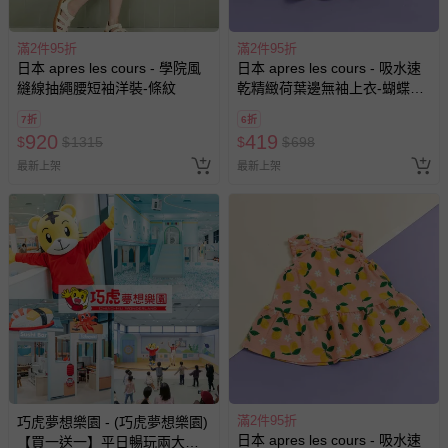
滿2件95折
滿2件95折
日本 apres les cours - 學院風
日本 apres les cours - 吸水速
縫線抽繩腰短袖洋裝-條紋
乾精緻荷葉邊無袖上衣-蝴蝶結-
象牙白
7折
6折
920
419
$
$
1315
$
$
698
最新上架
最新上架
滿2件95折
巧虎夢想樂園 - (巧虎夢想樂園)
日本 apres les cours - 吸水速
【買一送一】平日暢玩兩大一