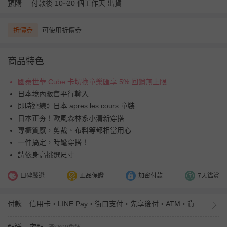
預購
付款後 10~20 個工作天 出貨
折價券
可使用折價券
商品特色
國泰世華 Cube 卡切換童樂匯享 5% 回饋無上限
日本境內販售平行輸入
即時連線》日本 apres les cours 童裝
日本正夯！歐風森林系小清新穿搭
專櫃質感，剪裁、布料等都相當用心
一件搞定，時髦穿搭！
請依身高挑選尺寸
口碑嚴選
正品保證
加密付款
7天鑑賞
付款
信用卡・LINE Pay・街口支付・先享後付・ATM・貨到付款・iPASS MONEY