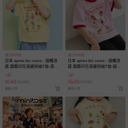
滿2件95折
滿2件95折
日本 apres les cours - 接觸涼
日本 apres les cours - 接觸涼
感 圖鑑印花滾邊短袖T恤-清涼
感 圖鑑印花滾邊短袖T恤-甜美
冰品-黃x水藍
蛋糕-粉紅
6折
6折
648
648
$
$
1081
$
$
1081
最新上架
最新上架