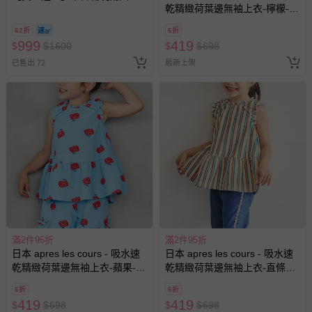
乾精緻荷葉邊無袖上衣-檸檬-橘
小套票 (正券為電子票券現場兌
粉
換，贈送券現場領取)-效期至
62折
6折
2026/10/16 正券逾期視同現金
999
419
$
$
1600
$
$
698
券使用
已售出 72
最新上架
滿2件95折
滿2件95折
日本 apres les cours - 吸水速
日本 apres les cours - 吸水速
乾精緻荷葉邊無袖上衣-蘋果-水
乾精緻荷葉邊無袖上衣-直條紋-
藍
米棕系
6折
6折
419
419
$
$
698
$
$
698