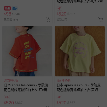
配色縫線寬鬆短袖上衣-粉紅x藍
包-300ml
破盤
6折
98
520
$
$
240
$
$
867
已售出 4575
最新上架
滿2件95折
滿2件95折
日本 apres les cours - 學院風
日本 apres les cours - 學院風
配色縫線寬鬆短袖上衣-紅x黃
配色縫線寬鬆短袖上衣-萊姆黃x
粉紅
6折
6折
520
520
$
$
867
$
$
867