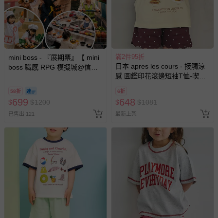
滿2件95折
mini boss - 『展期票』【 mini
日本 apres les cours - 接觸涼
boss 職感 RPG 模擬城@信義
感 圖鑑印花滾邊短袖T恤-喫茶
A11 】2026/7/10-8/30 (電子票
店-奶油x咖
券，於展期現場憑訂單編號兌
58折
6折
換，依現場梯次安排入場，逾
699
648
$
$
1200
$
$
1081
期作廢) (兒童票(2歲以上)贈一
已售出 121
最新上架
名陪伴成人)