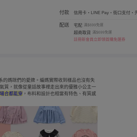
付款
信用卡・LINE Pay・街口支付・
配送
宅配
滿$699免運
超商取貨
滿$699免運
註冊新會員立即領首購免運券
歐風森林系的媽咪們的愛牌。編媽實際收到樣品也沒有失
氣質，就像從童話故事裡走出來的優雅小公主一
場合都能穿
，布料和設計也相當有特色、有質感