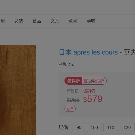
日用
女裝
食品
文具
童書
孕哺
日本 apres les cours
-
華夫
已售出 2
滿件折
滿2件95折
市售價
促銷價
579
$
958
$
6折
尺碼
90
100
110
120