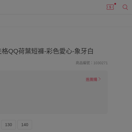
格QQ荷葉短褲-彩色愛心-象牙白
商品編號：1030271
進團購
130
140