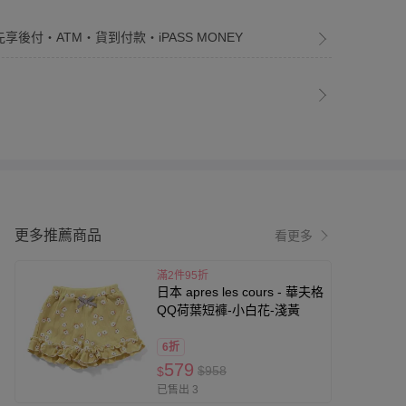
先享後付・ATM・貨到付款・iPASS MONEY
更多推薦商品
看更多
滿2件95折
日本 apres les cours - 華夫格
QQ荷葉短褲-小白花-淺黃
6折
579
$958
$
已售出 3