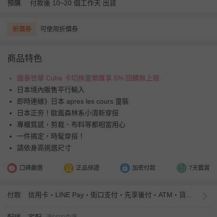
預購
付款後 10~20 個工作天 出貨
折價券
可使用折價券
商品特色
國泰世華 Cube 卡切換童樂匯享 5% 回饋無上限
日本境內販售平行輸入
即時連線》日本 apres les cours 童裝
日本正夯！歐風森林系小清新穿搭
專櫃質感，剪裁、布料等都相當用心
一件搞定，時髦穿搭！
請依身高挑選尺寸
口碑嚴選
正品保證
加密付款
7天鑑賞
付款
信用卡・LINE Pay・街口支付・先享後付・ATM・貨到付款・iPASS MONEY