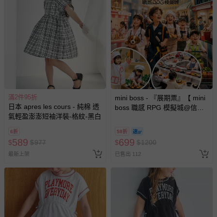
滿2件95折
mini boss - 『展期票』【 mini
日本 apres les cours - 純棉 透
boss 職感 RPG 模擬城@信義
氣輕盈澎澎短袖洋裝-格紋-黑白
A11 】2026/7/10-8/30 (電子票
券，於展期現場憑訂單編號兌
6折
58折
換，依現場梯次安排入場，逾
589
699
$
$
977
$
$
1200
期作廢) (兒童票(2歲以上)贈一
最新上架
已售出 112
名陪伴成人)