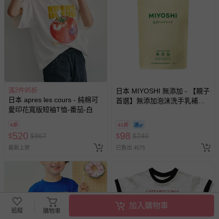
滿2件95折
日本 MIYOSHI 無添加 - 【親子
日本 apres les cours - 純棉可
首選】無添加泡沫洗手乳補充
愛印花寬版短袖T恤-番茄-白
包-300ml
6折
41折
520
98
$
$
867
$
$
240
最新上架
已售出 4575
加入購物車
追蹤
購物車