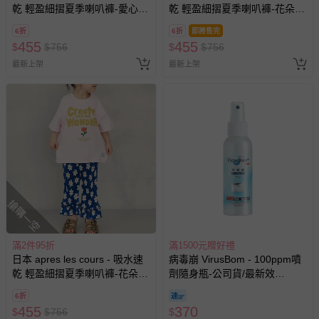
區，可能會無法配送，或須依據商品需加收離島運費。廠商
乾 輕盈細摺夏季喇叭褲-愛心-
乾 輕盈細摺夏季喇叭褲-花朵-
亦保留出貨與否的權利。離島、偏遠地區、樓層親送等加價
黑白
橘
費用，可能會另需加收。
6折
6折
即將售完
455
455
$
$
756
$
$
756
商品實際的配達日期，可於訂單個人資料內的查詢訂單內，
最新上架
最新上架
已出貨通知之訊息為主。
如您收到商品，請依正常流程檢查是否完好，若商品遇瑕疵
情形，您可申請更換新品或退貨，請見：
退貨的辦理流程
。
若您對於會員帳號、商品訂購與資訊、購物流程、付款方
式、折價券與購物金的使用、退貨及商品運送方式等有疑
問，你可詳見：
媽咪愛客服中心
。
預購商品：預購為海外同步代購，遇缺貨即會通知媽咪並協
助取消退款事宜。
搶購一空
商品如因「價格、組合」等錯誤原因，導致無法安排出貨，
會主動以簡訊及mail通知訂單取消事宜，並將提供適當補
滿2件95折
滿1500元贈好禮
償。
日本 apres les cours - 吸水速
病毒崩 VirusBom - 100ppm噴
乾 輕盈細摺夏季喇叭褲-花朵-
劑隨身瓶-公司貨/最新效
藍
期-100ml
6折
455
370
$
$
756
$