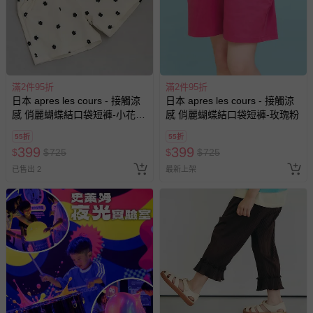
退貨，您可至『查詢訂單』>『已出貨』中查詢該筆訂單，
並點選『我要退貨』即可進行申請。若有相關退貨問題，請
至媽咪愛
LINE@客服ID: @mamilove
我們將依序為您處理
與服務，謝謝。
滿2件95折
滿2件95折
針對滿件折/滿額贈…等活動，如因部份退貨，而該訂單保
日本 apres les cours - 接觸涼
日本 apres les cours - 接觸涼
留商品未達活動門檻，將以原價計算，活動贈品亦需一併退
感 俏麗蝴蝶結口袋短褲-小花-
感 俏麗蝴蝶結口袋短褲-玫瑰粉
回。
白
55折
55折
399
399
$
$
725
$
$
725
部分商品依據消費者保護法的規定，不適用七天鑑賞期/猶
已售出 2
最新上架
豫期範圍：
易於腐敗、保存期限較短或解約時即將逾期（例如生鮮
商品、食品等）。
客製化商品（例如客製生日書、姓名貼等）。
報紙、期刊或雜誌（惟書籍如經拆封、使用，則酌收整
新費用）。
經消費者拆封之影音商品或電腦軟體（例如 DVD、CD
等）。