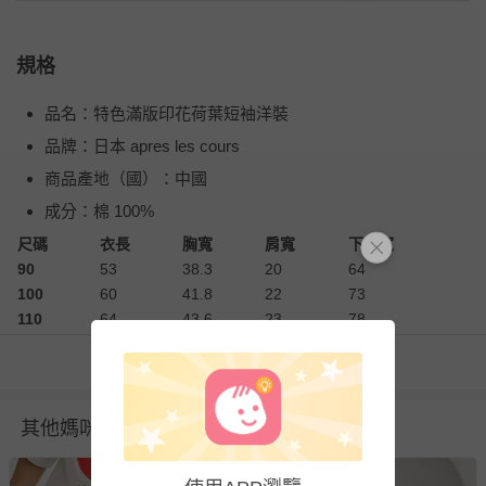
規格
品名：特色滿版印花荷葉短袖洋裝
品牌：日本 apres les cours
商品產地（國）：中國
成分：棉 100%
尺碼
衣長
胸寬
肩寬
下擺寬
90
53
38.3
20
64
100
60
41.8
22
73
110
64
43.6
23
78
120
70
47.4
25
85
看更多
130
77
51.1
27
92
衣物洗滌、注意事項
其他媽咪也在逛
尺寸表單位皆為公分
(cm)
，會因布料彈性、水洗處理、測量
起訖點等因素，與實際商品尺寸略有誤差