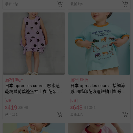
最新上架
最新上架
滿2件95折
滿2件95折
日本 apres les cours - 吸水速
日本 apres les cours - 接觸涼
乾精緻荷葉邊無袖上衣-花朵-薰
感 圖鑑印花滾邊短袖T恤-叢林
衣草
動物-水藍
6折
6折
419
648
$
$
698
$
$
1081
已售出 1
最新上架