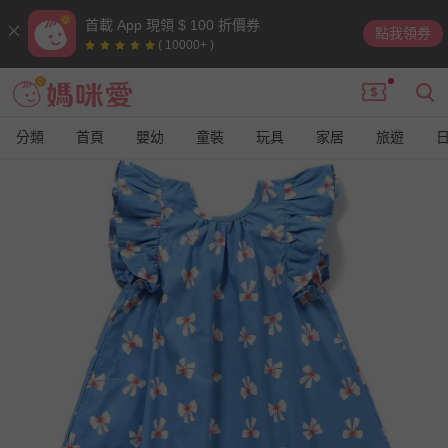
首載 App 現領 $ 100 折價券
點我領券
( 10000+ )
分類
首頁
嬰幼
童裝
玩具
家居
旅遊