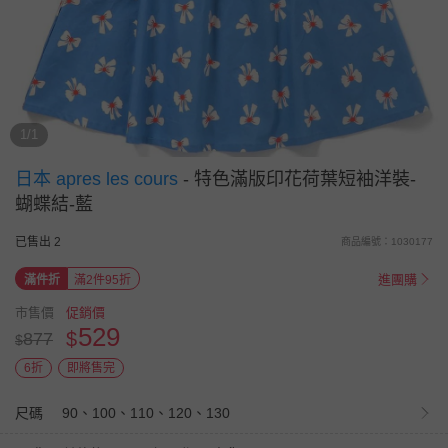
1/1
日本 apres les cours
-
特色滿版印花荷葉短袖洋裝-
蝴蝶結-藍
已售出 2
商品編號：1030177
進團購
滿件折
滿2件95折
市售價
促銷價
529
$
877
$
6折
即將售完
尺碼
90、100、110、120、130