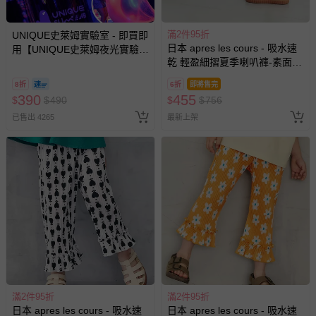
非以有形媒介提供之數位內容或一經提供即為完成之線
上服務，經消費者事先同意始提供（例如線上課程、遊
滿2件95折
UNIQUE史萊姆實驗室 - 即買即
戲或活動點數等）。
日本 apres les cours - 吸水速
用【UNIQUE史萊姆夜光實驗室
已拆封之以下類型商品：
乾 輕盈細摺夏季喇叭褲-素面-
@ 台北科教館 】2026/6/11-
-個人衛生用品（例如尿布、貼身衣物、泳裝、襪子、地
炭灰
8/30 (電子票券，於展期現場憑
8折
6折
即將售完
墊、寢具類等）。
訂單編號兌換，逾期作廢) (大
390
455
$
$
490
$
$
756
-新生兒親膚衣物（嬰幼兒包巾與背巾、包屁衣、學習
人小孩均一價(3歲以上需購票))
已售出 4265
最新上架
褲、紗布衣等）。
-接觸性孕哺產品（奶嘴、奶瓶、擠乳器、哺乳衣、托腹
帶束縛衣、餐搖椅等）。
-其他原廠盒裝商品封口處已貼上「不可拆封」，或具警
示字句等說明貼紙、封條者。
國際航空、客運、訂房等服務。
相關的退換貨辦理流程，可詳見：
退換貨 & 退款問題
其他常見問題：
滿2件95折
滿2件95折
運送服務：目前提供的運送僅限台灣本島。如您位於離島地
日本 apres les cours - 吸水速
日本 apres les cours - 吸水速