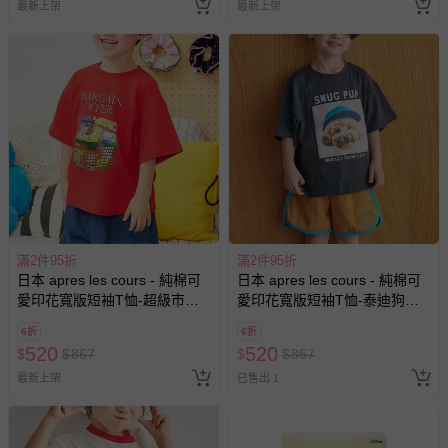
最新上架
最新上架
滿2件95折
滿2件95折
日本 apres les cours - 純棉可
日本 apres les cours - 純棉可
愛印花寬版短袖T恤-超級市場-
愛印花寬版短袖T恤-泰迪狗狗-
紅
炭灰
6折
6折
520
520
$
$
867
$
$
867
最新上架
已售出 1