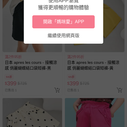
使用APP瀏覽
深淺色請分開洗滌，以避免造成互相移染。請使用中性洗
獲得更順暢的購物體驗
劑；浸泡時間不宜過長
請勿使用漂白劑、螢光增白劑及衣物柔軟劑，以免破壞布料
開啟「媽咪愛」APP
針織、刺繡、立體造型等類服飾，建議套入洗衣袋再清潔
過分烘乾會導致衣物收縮，破壞織物纖維，不建議使用烘衣
繼續使用網頁版
機
每件商品在拍攝時力求忠實呈現，但因為每台電腦、手機或
平板會因為螢幕亮度及解析度不同，與實際成品還是會有些
滿2件95折
滿2件95折
差異
日本 apres les cours - 接觸涼
日本 apres les cours - 接觸涼
感 俏麗蝴蝶結口袋短褲-黑
感 俏麗蝴蝶結口袋短褲-黃
預購為海外同步代購，遇缺貨即會通知媽咪並協助取消退款
事宜
55折
55折
399
399
退換貨須知
$
$
725
$
$
725
已售出 1
已售出 1
您所購買的商品享有7天的鑑賞期／猶豫期權益，但此期間
並非試用期，您所退回的商品必須是未經使用的全新狀態，
包含完整包裝、配件、說明文件及贈品等。
如需退換貨，請於收到商品7天（含例假日內提出），如為
瑕疵退換貨所產生的運費，將由媽咪愛負責處理，若非瑕疵