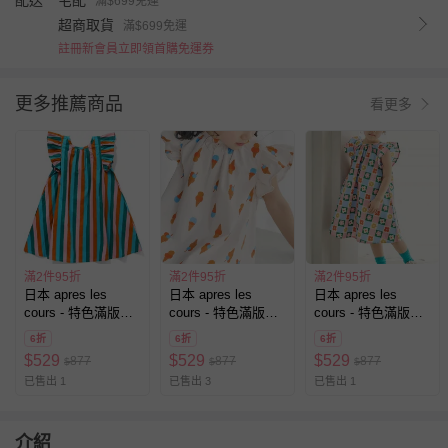
配送
宅配
滿$699免運
超商取貨
滿$699免運
註冊新會員立即領首購免運券
更多推薦商品
看更多
滿2件95折
滿2件95折
滿2件95折
日本 apres les
日本 apres les
日本 apres les
cours - 特色滿版印
cours - 特色滿版印
cours - 特色滿版印
花荷葉短袖洋裝-直
花荷葉短袖洋裝-冰
花荷葉短袖洋裝-棋
6折
6折
6折
條紋-藍綠紅
淇淋-奶油米
盤格花朵-彩色
$
529
$
529
$
529
877
877
877
$
$
$
已售出 1
已售出 3
已售出 1
介紹