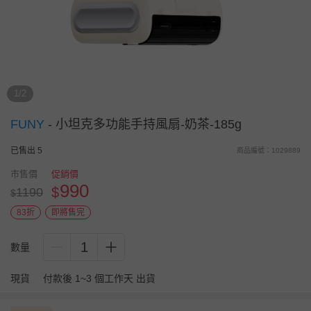
1/2
FUNY
-
小坦克多功能手持風扇-奶茶-185g
已售出 5
商品編號：1029889
市售價
促銷價
990
$
1190
$
83折
即將售完
1
數量
現貨
付款後 1~3 個工作天 出貨