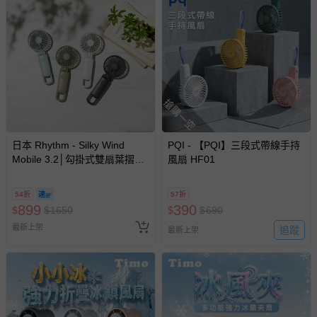
搶購一空
日本 Rhythm - Silky Wind
PQI - 【PQI】三段式帶線手持
Mobile 3.2│勾掛式雙扇葉摺疊
風扇 HF01
手提風扇
54折
57折
899
390
$
$
1650
$
$
690
最新上架
追蹤
最新上架