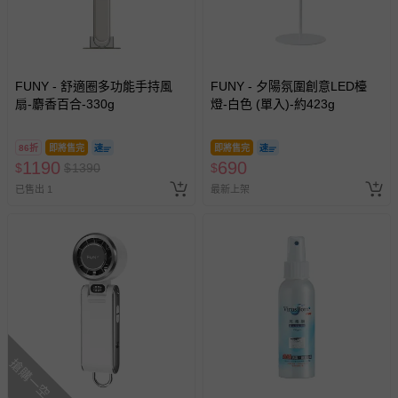
FUNY - 舒適圈多功能手持風
FUNY - 夕陽氛圍創意LED檯
扇-麝香百合-330g
燈-白色 (單入)-約423g
86折
即將售完
即將售完
1190
690
$
$
1390
$
已售出 1
最新上架
搶購一空