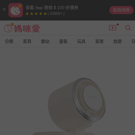
首載 App 現領 $ 100 折價券
點我領券
( 10000+ )
分類
首頁
嬰幼
童裝
玩具
家居
旅遊