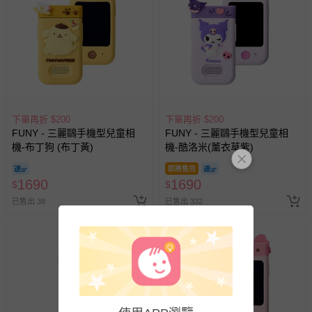
包含完整包裝、配件、說明文件及贈品等。
如需退換貨，請於收到商品7天（含例假日內提出），如為
瑕疵退換貨所產生的運費，將由媽咪愛負責處理，若非瑕疵
退貨，您可至『查詢訂單』>『已出貨』中查詢該筆訂單，
並點選『我要退貨』即可進行申請。若有相關退貨問題，請
至媽咪愛
LINE@客服ID: @mamilove
我們將依序為您處理
與服務，謝謝。
下單再折 $200
下單再折 $200
FUNY - 三麗鷗手機型兒童相
FUNY - 三麗鷗手機型兒童相
機-布丁狗 (布丁黃)
機-酷洛米(薰衣草紫)
針對滿件折/滿額贈…等活動，如因部份退貨，而該訂單保
留商品未達活動門檻，將以原價計算，活動贈品亦需一併退
即將售完
回。
1690
1690
$
$
已售出 38
已售出 332
部分商品依據消費者保護法的規定，不適用七天鑑賞期/猶
豫期範圍：
易於腐敗、保存期限較短或解約時即將逾期（例如生鮮
商品、食品等）。
客製化商品（例如客製生日書、姓名貼等）。
報紙、期刊或雜誌（惟書籍如經拆封、使用，則酌收整