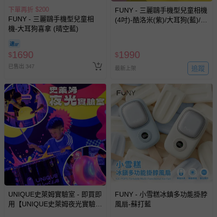
下單再折 $200
FUNY - 三麗鷗手機型兒童相機
其他常見問題：
FUNY - 三麗鷗手機型兒童相
(4吋)-酷洛米(紫)/大耳狗(藍)/布
機-大耳狗喜拿 (晴空藍)
運送服務：目前提供的運送僅限台灣本島。如您位於離島地
丁狗(黃)/帕恰狗(綠)
區，可能會無法配送，或須依據商品需加收離島運費。廠商
亦保留出貨與否的權利。離島、偏遠地區、樓層親送等加價
1690
1990
$
$
費用，可能會另需加收。
已售出 347
追蹤
最新上架
商品實際的配達日期，可於訂單個人資料內的查詢訂單內，
已出貨通知之訊息為主。
如您收到商品，請依正常流程檢查是否完好，若商品遇瑕疵
情形，您可申請更換新品或退貨，請見：
退貨的辦理流程
。
若您對於會員帳號、商品訂購與資訊、購物流程、付款方
式、折價券與購物金的使用、退貨及商品運送方式等有疑
問，你可詳見：
媽咪愛客服中心
。
預購商品：預購為海外同步代購，遇缺貨即會通知媽咪並協
助取消退款事宜。
商品如因「價格、組合」等錯誤原因，導致無法安排出貨，
UNIQUE史萊姆實驗室 - 即買即
FUNY - 小雪糕冰鎮多功能掛脖
會主動以簡訊及mail通知訂單取消事宜，並將提供適當補
用【UNIQUE史萊姆夜光實驗室
風扇-蘇打藍
償。
@ 台北科教館 】2026/6/11-