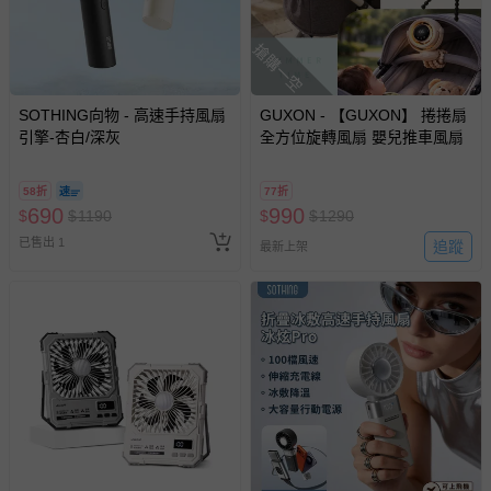
搶購一空
SOTHING向物 - 高速手持風扇
GUXON - 【GUXON】 捲捲扇
引擎-杏白/深灰
全方位旋轉風扇 嬰兒推車風扇
58折
77折
690
990
$
$
1190
$
$
1290
已售出 1
追蹤
最新上架