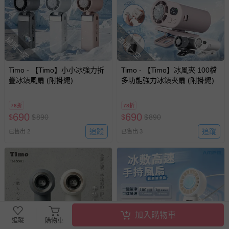
搶購一空
搶購一空
Timo - 【Timo】小小冰強力折
Timo - 【Timo】冰風夾 100檔
疊冰鎮風扇 (附掛繩)
多功能強力冰鎮夾扇 (附掛繩)
78折
78折
690
690
$
$
890
$
$
890
追蹤
追蹤
已售出 2
已售出 3
加入購物車
追蹤
購物車