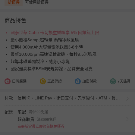
折價券
可使用折價券
商品特色
國泰世華 Cube 卡切換童樂匯享 5% 回饋無上限
最小體積&amp;超輕量 渦輪冰敷風扇
使用4,000mAh大容量電池送風3-8小時
最新10,000rpm高速渦輪電機，每秒9.5米強風
超導冰磁瞬間製冷，隨身小冰塊
國家最高標準BSMI安規認證，品質安全可靠
口碑嚴選
正品保證
加密付款
7天鑑賞
付款
信用卡・LINE Pay・街口支付・先享後付・ATM・貨到付款・iPASS MONEY
配送
宅配
滿$699免運
超商取貨
滿$699免運
註冊新會員立即領首購免運券