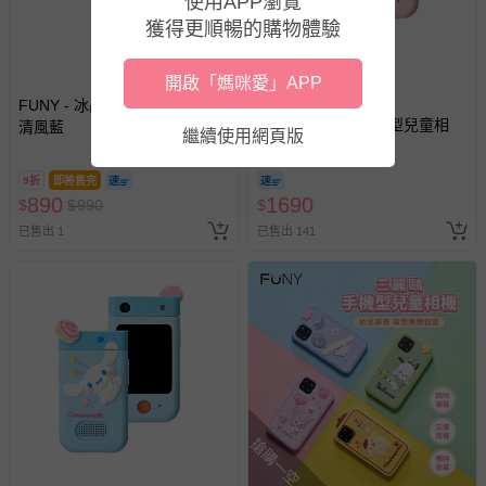
使用APP瀏覽
新費用）。
獲得更順暢的購物體驗
經消費者拆封之影音商品或電腦軟體（例如 DVD、CD
等）。
開啟「媽咪愛」APP
非以有形媒介提供之數位內容或一經提供即為完成之線
下單再折 $200
FUNY - 冰晶多功能手持風扇-
上服務，經消費者事先同意始提供（例如線上課程、遊
FUNY - 三麗鷗手機型兒童相
清風藍
繼續使用網頁版
戲或活動點數等）。
機-帕恰狗(活力粉)
已拆封之以下類型商品：
9折
即將售完
-個人衛生用品（例如尿布、貼身衣物、泳裝、襪子、地
890
1690
$
$
990
$
墊、寢具類等）。
已售出 1
已售出 141
-新生兒親膚衣物（嬰幼兒包巾與背巾、包屁衣、學習
褲、紗布衣等）。
-接觸性孕哺產品（奶嘴、奶瓶、擠乳器、哺乳衣、托腹
帶束縛衣、餐搖椅等）。
-其他原廠盒裝商品封口處已貼上「不可拆封」，或具警
示字句等說明貼紙、封條者。
國際航空、客運、訂房等服務。
搶購一空
相關的退換貨辦理流程，可詳見：
退換貨 & 退款問題