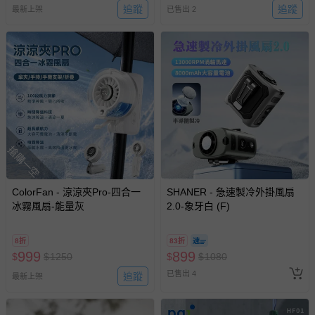
追蹤
追蹤
最新上架
已售出 2
搶購一空
ColorFan - 涼涼夾Pro-四合一
SHANER - 急速製冷外掛風扇
冰霧風扇-能量灰
2.0-象牙白 (F)
8折
83折
999
899
$
$
1250
$
$
1080
已售出 4
追蹤
最新上架