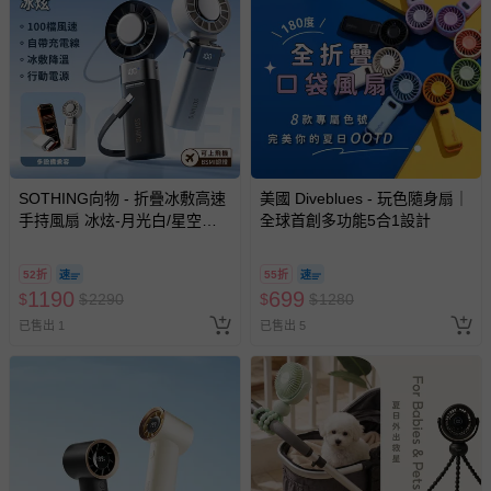
SOTHING向物 - 折疊冰敷高速
美國 Diveblues - 玩色隨身扇｜
手持風扇 冰炫-月光白/星空
全球首創多功能5合1設計
灰-200g
52折
55折
1190
699
$
$
2290
$
$
1280
已售出 1
已售出 5