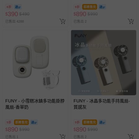
8/30 (電子票券，於展期現場憑
8折
9折
即將售完
訂單編號兌換，逾期作廢) (大
390
890
$
$
490
$
$
990
人小孩均一價(3歲以上需購票))
已售出 4288
已售出 2
FUNY - 小雪糕冰鎮多功能掛脖
FUNY - 冰晶多功能手持風扇-
風扇-香草奶
質感灰
9折
即將售完
9折
即將售完
890
890
$
$
990
$
$
990
已售出 1
已售出 2