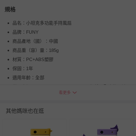
規格
品名：小坦克多功能手持風扇
品牌：FUNY
商品產地（國）：中國
商品重（容）量：185g
材質：PC+ABS塑膠
保固：1年
適用年齡：全部
供電資訊：4,000mAh (3.7V, 14.8Wh) / 鋰離子聚合物電池
看更多
詳細尺寸：116*60*54mm
BSMI商品檢驗標識字號：R3B182
其他媽咪也在逛
退換貨須知
您所購買的商品享有7天的鑑賞期／猶豫期權益，但此期間
並非試用期，您所退回的商品必須是未經使用的全新狀態，