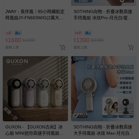
JWAY - 長伴風｜85小時續航定
SOTHING向物 - 折疊冰敷高速
時風扇JY-FN603W/G(2萬大電
手持風扇 冰炫Pro-月光白/星空
量/LED照明/100段風速/無線/露
灰-283g
營風扇/邊充邊用)-2萬大電量 最
6折
58折
長續航85小時-白/灰
1680
1390
$
$
2800
$
$
2390
最新上架
最新上架
搶購一空
GUXON - 【GUXON古尚】冰
SOTHING向物 - 折疊冰敷高速
心扇 MINI迷你高速手持風扇
大手持風扇 冰炫 Max-月光白/