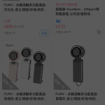
滿1500元贈好禮
FUNY - 冰鎮渦輪多功能風扇-
病毒崩 VirusBom - 100ppm噴
月光白-桌立/頸掛/折角/快扣掛
劑隨身瓶-公司貨/最新效
鉤・3秒製冷x100檔無級強
期-100ml
風)-213g
69折
890
370
$
$
1290
$
已售出 98977
追蹤
已售出 28
搶購一空
搶購一空
FUNY - 冰鎮渦輪多功能風扇-
FUNY - 冰鎮渦輪多功能風扇-
玫瑰杏-桌立/頸掛/折角/快扣掛
墨曜灰-桌立/頸掛/折角/快扣掛
鉤・3秒製冷x100檔無級強
鉤・3秒製冷x100檔無級強