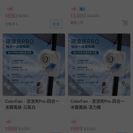
mah標示
星空灰-350g
78折
6折
690
1490
$
$
890
$
$
2490
最新上架
追蹤
已售出 5
搶購一空
搶購一空
ColorFan - 涼涼夾Pro-四合一
ColorFan - 涼涼夾Pro-四合一
冰霧風扇-元氣白
冰霧風扇-活力橙
8折
8折
999
999
$
$
1250
$
$
1250