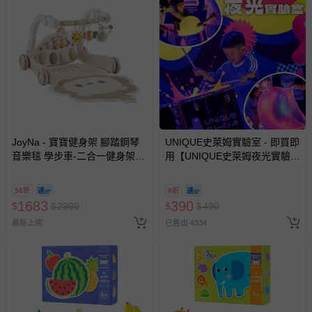
如您收到商品，請依正常流程檢查是否完好，若商品遇瑕疵
情形，您可申請更換新品或退貨，請見：
退貨的辦理流程
。
若您對於會員帳號、商品訂購與資訊、購物流程、付款方
式、折價券與購物金的使用、退貨及商品運送方式等有疑
問，你可詳見：
媽咪愛客服中心
。
預購商品：預購為海外同步代購，遇缺貨即會通知媽咪並協
助取消退款事宜。
商品如因「價格、組合」等錯誤原因，導致無法安排出貨，
會主動以簡訊及mail通知訂單取消事宜，並將提供適當補
JoyNa - 寶寶健身架 腳踏鋼琴
UNIQUE史萊姆實驗室 - 即買即
音樂毯 學步車-二合一健身架學
用【UNIQUE史萊姆夜光實驗室
償。
步車 (獅子薄墊款)
@ 台北科教館 】2026/6/11-
8/30 (電子票券，於展期現場憑
56折
8折
訂單編號兌換，逾期作廢) (大
1683
390
$
$
2999
$
$
490
人小孩均一價(3歲以上需購票))
最新上架
已售出 4334