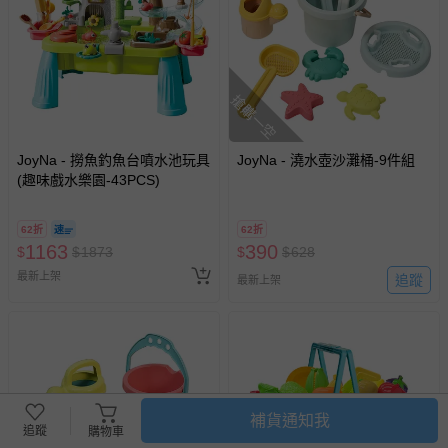
搶購一空
JoyNa - 撈魚釣魚台噴水池玩具
JoyNa - 澆水壺沙灘桶-9件組
(趣味戲水樂園-43PCS)
62折
62折
1163
390
$
$
1873
$
$
628
最新上架
追蹤
最新上架
補貨通知我
追蹤
購物車