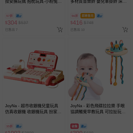
捏安撫玩偶 抱枕玩具-小粉兔
多材質音樂鈴 嬰兒車掛鈴 床邊
針對滿件折/滿額贈…等活動，如因部份退貨，而該訂單保
(20*30 cm)
音樂鈴-藍色鳥
留商品未達活動門檻，將以原價計算，活動贈品亦需一併退
回。
57折
56折
即將售完
304
416
$
$
537
$
$
748
已售出 7
部分商品依據消費者保護法的規定，不適用七天鑑賞期/猶
已售出 10
豫期範圍：
易於腐敗、保存期限較短或解約時即將逾期（例如生鮮
商品、食品等）。
客製化商品（例如客製生日書、姓名貼等）。
報紙、期刊或雜誌（惟書籍如經拆封、使用，則酌收整
新費用）。
經消費者拆封之影音商品或電腦軟體（例如 DVD、CD
等）。
非以有形媒介提供之數位內容或一經提供即為完成之線
上服務，經消費者事先同意始提供（例如線上課程、遊
JoyNa - 超市收銀機兒童玩具
JoyNa - 彩色飛碟拉拉樂 手眼
仿真收銀機 收銀機玩具 扮家家
戲或活動點數等）。
協調觸覺早教玩具 可拉扯玩具-
酒玩具-粉色
飛碟拉拉樂
已拆封之以下類型商品：
-個人衛生用品（例如尿布、貼身衣物、泳裝、襪子、地
35折
破盤
1003
399
$
$
2899
$
$
699