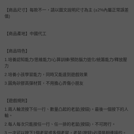
【商品尺寸】每款不一，請以圖文說明尺寸為主 (±2%內屬正常誤差
值)
【商品產地】中國代工
【商品特色】
1.培養認知能力/思維能力/心算訓練/預防腦力退化/統籌能力/釋放壓
力
2.培養小孩學習能力，同時又能達到遊戲效果
3.圓角矽膠高彈材質，不用擔心弄傷小朋友
【遊戲規則】
1.兩人輪流按下任一行、數量凸起的老鼠(按鈕)。最後一個按下的人
輸。
2.每人每次只能按任一行、任一排的老鼠(按鈕)，不可跨行。
3.一次可以按下1個老鼠或多個老鼠，老鼠(按鈕)必須是相連接的。