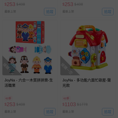
253
253
$
$
408
$
$
408
追蹤
追蹤
最新上架
最新上架
搶購一空
搶購一空
JoyNa - 六合一木質拼拼樂-生
JoyNa - 多功能六面忙碌屋-聲
活職業
光款
62折
62折
253
1103
$
$
408
$
$
1778
追蹤
追蹤
最新上架
最新上架