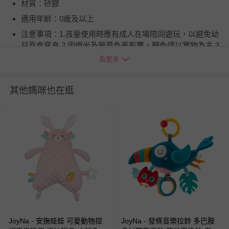
材質：矽膠
適用年齡：0歲及以上
注意事項：1.孩童使用時應有成人在場陪同遊玩，以避免幼
兒吞食窒息 2.因燈光及螢幕色差影響，顏色請以實物為主 3.
因工廠大量製造，上色無法精準的噴墨,請見諒
看更多
BSMI商品檢驗標識字號：M3B497
退換貨須知
其他媽咪也在逛
您所購買的商品享有7天的鑑賞期／猶豫期權益，但此期間
並非試用期，您所退回的商品必須是未經使用的全新狀態，
包含完整包裝、配件、說明文件及贈品等。
如需退換貨，請於收到商品7天（含例假日內提出），如為
瑕疵退換貨所產生的運費，將由媽咪愛負責處理，若非瑕疵
退貨，您可至『查詢訂單』>『已出貨』中查詢該筆訂單，
並點選『我要退貨』即可進行申請。若有相關退貨問題，請
至媽咪愛
LINE@客服ID: @mamilove
我們將依序為您處理
與服務，謝謝。
JoyNa - 安撫娃娃 可愛動物捏
JoyNa - 發條音樂拉鈴 多巴胺