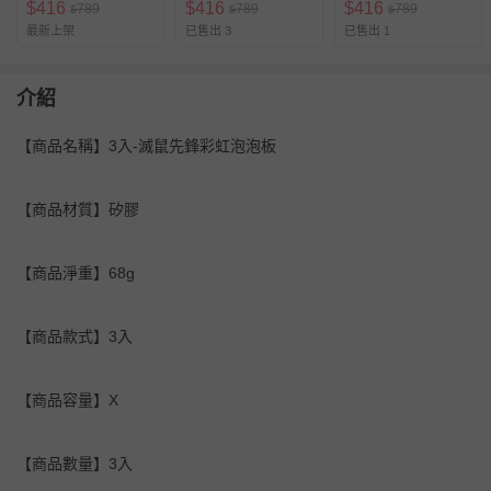
$
416
$
416
$
416
789
789
789
$
$
$
最新上架
已售出 3
已售出 1
介紹
【商品名稱】3入-滅鼠先鋒彩虹泡泡板
【商品材質】矽膠
【商品淨重】68g
【商品款式】3入
【商品容量】X
【商品數量】3入