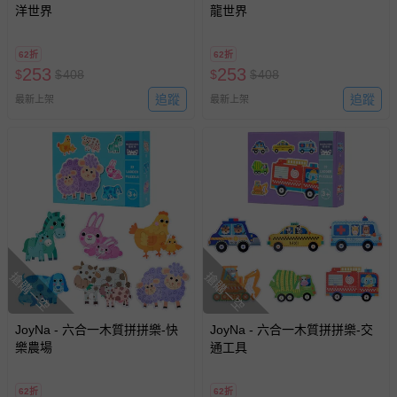
洋世界
龍世界
62折
62折
253
253
$
$
408
$
$
408
追蹤
追蹤
最新上架
最新上架
搶購一空
搶購一空
JoyNa - 六合一木質拼拼樂-快
JoyNa - 六合一木質拼拼樂-交
樂農場
通工具
62折
62折