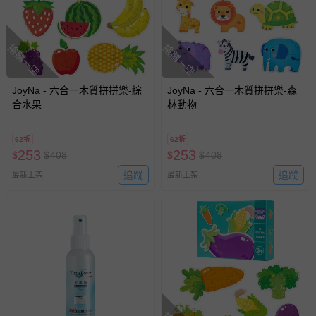
搶購一空
搶購一空
JoyNa - 六合一木質拼拼樂-綜
JoyNa - 六合一木質拼拼樂-森
合水果
林動物
62折
62折
253
253
$
$
408
$
$
408
追蹤
追蹤
最新上架
最新上架