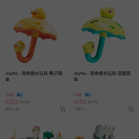
JoyNa - 雨傘戲水玩具-鴨子雨
JoyNa - 雨傘戲水玩具-恐龍雨
傘
傘
62折
62折
253
253
$
$
408
$
$
408
最新上架
已售出 1