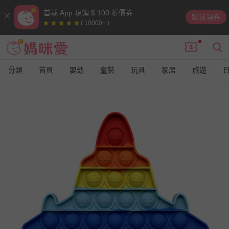
首載 App 現領 $ 100 折價券
點我領券
( 10000+ )
分類
首頁
嬰幼
童裝
玩具
家居
旅遊