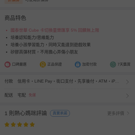
商品特色
國泰世華 Cube 卡切換童樂匯享 5% 回饋無上限
培養認知能力/思維能力
培養小孩學習能力，同時又能達到遊戲效果
矽膠高彈材質，不用擔心弄傷小朋友
口碑嚴選
正品保證
加密付款
7天鑑賞
付款
信用卡・LINE Pay・街口支付・先享後付・ATM・iPASS MONEY
配送
宅配
免運
1 則熱心媽咪評論
更多評價
真實承諾