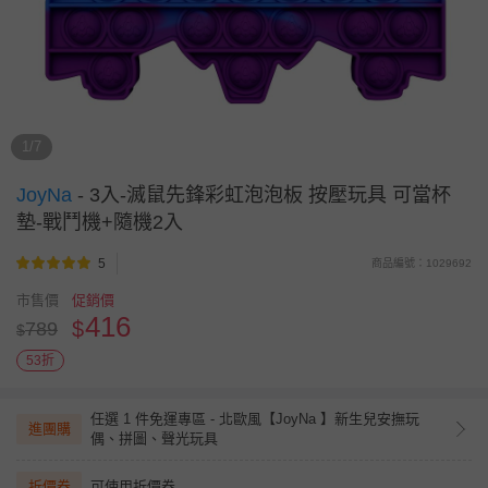
1/7
JoyNa
-
3入-滅鼠先鋒彩虹泡泡板 按壓玩具 可當杯
墊-戰鬥機+隨機2入
5
商品編號：1029692
市售價
促銷價
416
$
789
$
53折
任選 1 件免運專區 - 北歐風【JoyNa 】新生兒安撫玩
進團購
偶、拼圖、聲光玩具
折價券
可使用折價券