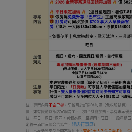
註：專案內容
不含早餐
，早餐可於訂房時加購（免收服務費），大人
價。如有變動以飯店官網為主。（如至餐廳加購不享有專案優
註：平日：週日~週四，暑假為週一至週四、旺日：一般星期五、
飯店行事曆
定義一酒店官網公告為主，
)
註：本次活動案型房間不能加床，
若4位大人入住只能多加一位