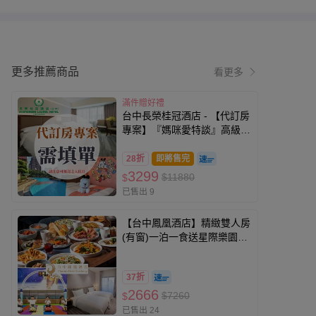
更多推薦商品
看更多
滿件贈好禮
台中長榮桂冠酒店 - 【代訂房
專案】『媽咪愛特談』高級家
庭房獨家住宿券(可入住日至
2026/9/30)
28折
即將售完
3299
$11880
$
已售出 9
【台中鳳凰酒店】精緻雙人房
(有窗)一泊一食送星際樂園兩
張
37折
2666
$7260
$
已售出 24