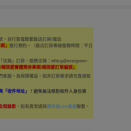
號，自行致電聯繫飯店訂房(電話
專案」
進行預約。（飯店訂房專線服務時間：平日
訂房，服務信箱：elhtcg@evergreen-
話/媽咪愛實體票券專案/媽咪愛訂單編號」
們客服。為保障權益，如非訂房需求請勿直接致
與「收件地址」
！避免無法核對收件人身份資
全程錄影
，如有異常請與
媽咪愛Line客服
聯繫，