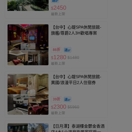
2450
$
最新上架
【台中】心媞SPA休閒旅館-
旗艦/尊爵2人3H歡唱專案
86折
1280
$1480
$
最新上架
【台中】心媞SPA休閒旅館-
異國/浪漫平日2人住宿券
39折
2300
$5960
$
最新上架
【日月潭】泰湖樓金鬱金香酒