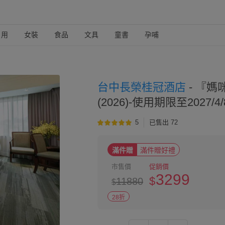
日用
女裝
食品
文具
童書
孕哺
台中長榮桂冠酒店
-
『媽
(2026)-使用期限至2027/4/
5
已售出 72
滿件贈
滿件贈好禮
市售價
促銷價
3299
$
11880
$
28折