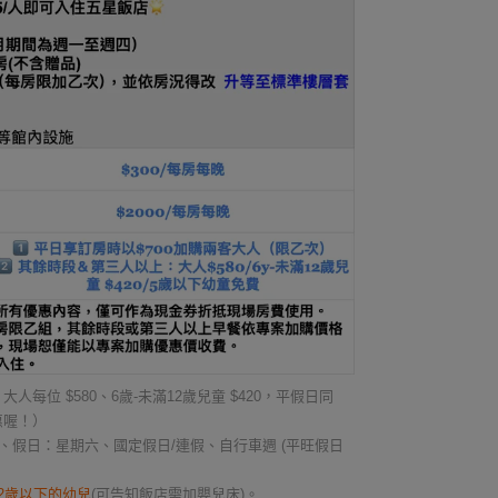
每位 $580、6歲-未滿12歲兒童 $420，平假日同
惠喔！）
假日：星期六、國定假日/連假、自行車週 (平旺假日
2歲以下的幼兒
(可告知飯店需加嬰兒床)。