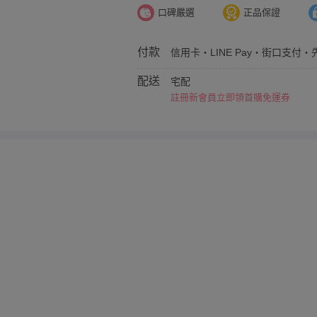
口碑嚴選
正品保證
付款
信用卡・LINE Pay・街口支付・先
配送
宅配
註冊新會員立即領首購免運券