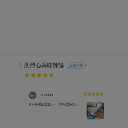
1 則熱心媽咪評論
真實承諾
UU0908
台中長榮桂冠酒店 - 『媽咪愛特談』高
級家庭房獨家住宿券(2026)-使用期限至
2027/4/8