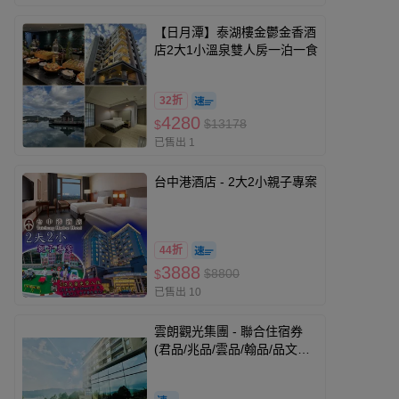
【日月潭】泰湖樓金鬱金香酒
店2大1小溫泉雙人房一泊一食
32折
4280
$13178
$
已售出 1
台中港酒店 - 2大2小親子專案
44折
3888
$8800
$
已售出 10
雲朗觀光集團 - 聯合住宿券
(君品/兆品/雲品/翰品/品文旅/
寶桑町屋/蘇卡利漫活)-優惠期
限至2026-10-31