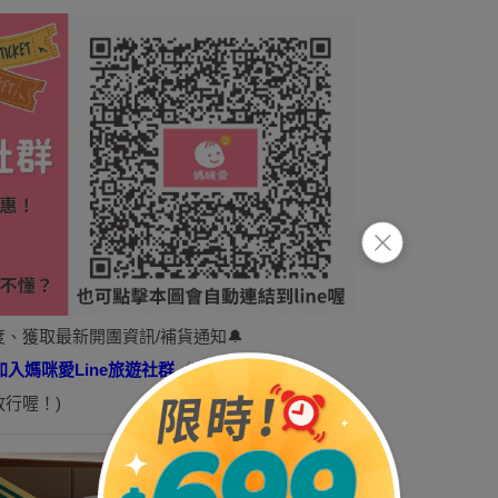
度、獲取最新開團資訊/補貨通知🔔
加入媽咪愛Line旅遊社群
（點我前往）
行喔！)