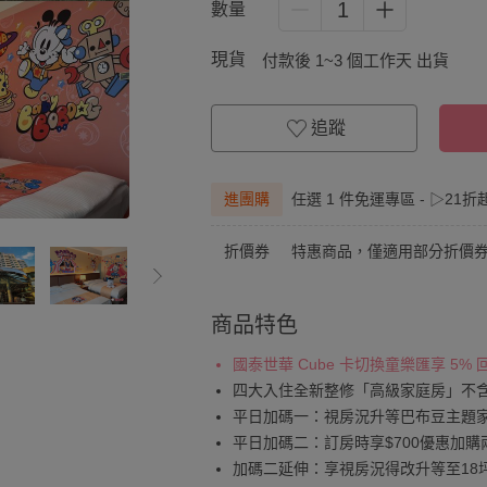
1
數量
現貨
付款後 1~3 個工作天 出貨
追蹤
進團購
任選 1 件免運專區 - ▷21
折價券
特惠商品，僅適用部分折價
商品特色
國泰世華 Cube 卡切換童樂匯享 5%
四大入住全新整修「高級家庭房」不
平日加碼一：視房況升等巴布豆主題
平日加碼二：訂房時享$700優惠加購
加碼二延伸：享視房況得改升等至18