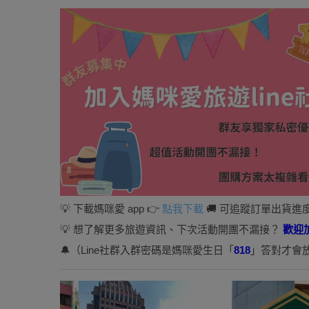
💡 下載媽咪愛 app 👉
點我下載
🚚 可追蹤訂單出貨進
💡 想了解更多旅遊資訊、下次活動開團不漏接？
歡迎
🔔（Line社群入群密碼是媽咪愛生日「
818
」答對才會放