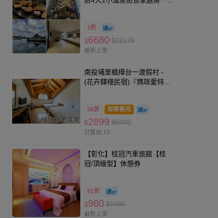
店4大1小溫泉街景家庭房一泊
一食
3折
6680
$22178
$
最新上架
南投埔里楓樺台一渡假村 -
(花卉驛棧民宿)『媽咪愛特
談』平日四人房純住宿不含早
專案(2026)-使用期限至
58折
即將售完
2027/3/31
2899
$5000
$
已售出 10
【彰化】桂冠汽車旅館【桂
冠/頂級型】休憩券
91折
980
$1080
$
最新上架