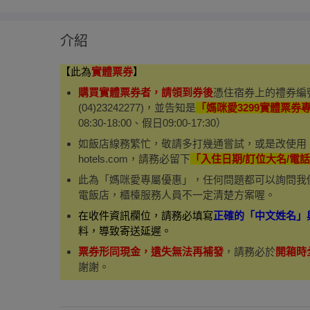
介紹
【此為
實體票券
】
購買實體票券者，請領到券後
憑住宿券上的禮券編
(04)23242277)，並告知是
「媽咪愛3299實體票券
08:30-18:00、假日09:00-17:30）
如飯店線務繁忙，敬請多打幾通嘗試，或是改使用「信箱」
hotels.com，請務必留下
「入住日期/訂位大名/電
此為「媽咪愛專屬優惠」，任何問題都可以詢問我
電飯店，櫃檯服務人員不一定清楚方案喔。
在收件資訊欄位，請務必填寫
正確的「中文姓名」
料，導致寄送延遲。
票券形同現金，遺失無法再補發
，請務必於
開箱時
謝謝。