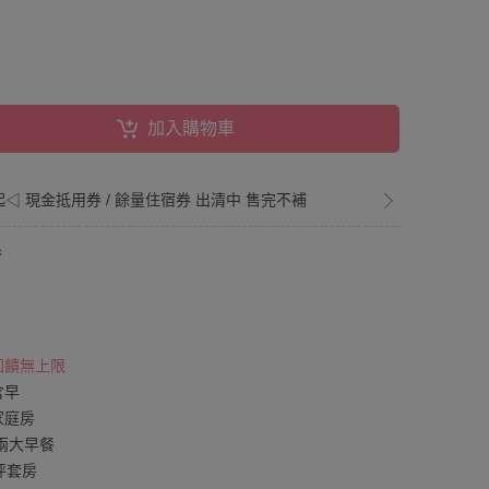
加入購物車
折起◁ 現金抵用券 / 餘量住宿券 出清中 售完不補
券
 回饋無上限
含早
家庭房
兩大早餐
坪套房