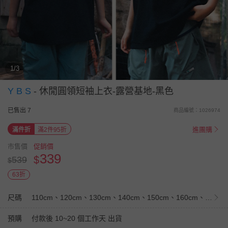
1/3
Y B S
-
休閒圓領短袖上衣-露營基地-黑色
已售出 7
商品編號：1026974
進團購
滿件折
滿2件95折
市售價
促銷價
339
$
539
$
63折
尺碼
110cm、120cm、130cm、140cm、150cm、160cm、170cm
預購
付款後 10~20 個工作天 出貨