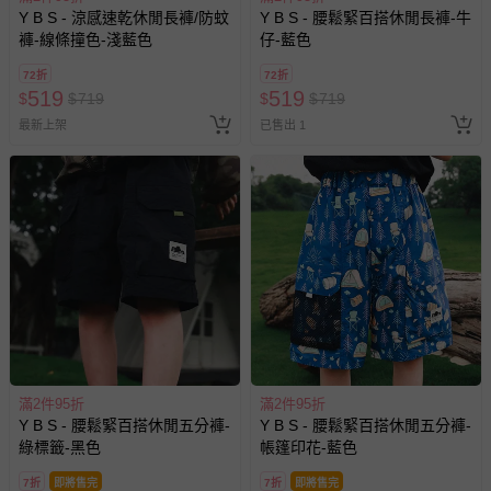
Y B S - 涼感速乾休閒長褲/防蚊
Y B S - 腰鬆緊百搭休閒長褲-牛
褲-線條撞色-淺藍色
仔-藍色
其他常見問題：
72折
72折
運送服務：目前提供的運送僅限台灣本島。如您位於離島地
519
519
$
$
719
$
$
719
區，可能會無法配送，或須依據商品需加收離島運費。廠商
最新上架
已售出 1
亦保留出貨與否的權利。離島、偏遠地區、樓層親送等加價
費用，可能會另需加收。
商品實際的配達日期，可於訂單個人資料內的查詢訂單內，
已出貨通知之訊息為主。
如您收到商品，請依正常流程檢查是否完好，若商品遇瑕疵
情形，您可申請更換新品或退貨，請見：
退貨的辦理流程
。
若您對於會員帳號、商品訂購與資訊、購物流程、付款方
式、折價券與購物金的使用、退貨及商品運送方式等有疑
問，你可詳見：
媽咪愛客服中心
。
預購商品：預購為海外同步代購，遇缺貨即會通知媽咪並協
滿2件95折
滿2件95折
助取消退款事宜。
Y B S - 腰鬆緊百搭休閒五分褲-
Y B S - 腰鬆緊百搭休閒五分褲-
商品如因「價格、組合」等錯誤原因，導致無法安排出貨，
綠標籤-黑色
帳篷印花-藍色
會主動以簡訊及mail通知訂單取消事宜，並將提供適當補
7折
即將售完
7折
即將售完
償。