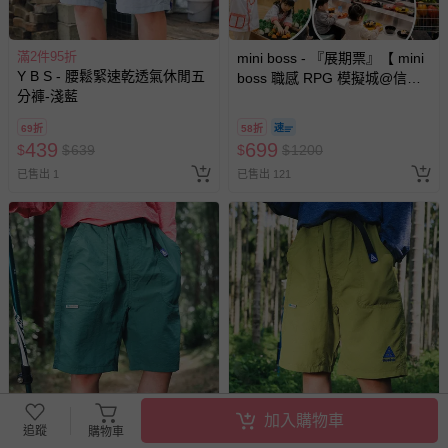
滿2件95折
mini boss - 『展期票』【 mini
Y B S - 腰鬆緊速乾透氣休閒五
boss 職感 RPG 模擬城@信義
分褲-淺藍
A11 】2026/7/10-8/30 (電子票
券，於展期現場憑訂單編號兌
69折
58折
換，依現場梯次安排入場，逾
439
699
$
$
639
$
$
1200
期作廢) (兒童票(2歲以上)贈一
已售出 1
已售出 121
名陪伴成人)
加入購物車
滿2件95折
滿2件95折
追蹤
購物車