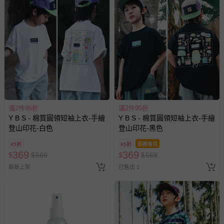
滿2件95折
滿2件95折
Y B S - 棉質圓領短袖上衣-手繪
Y B S - 棉質圓領短袖上衣-手繪
登山印花-白色
登山印花-黑色
65折
65折
即將售完
369
369
$
$
569
$
$
569
最新上架
已售出 1