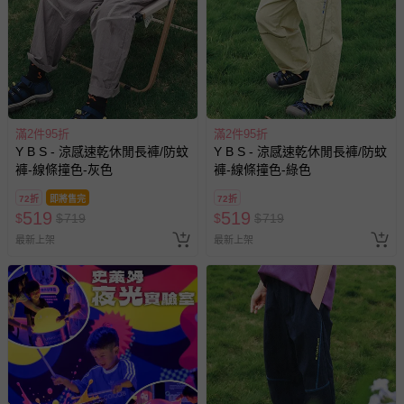
包含完整包裝、配件、說明文件及贈品等。
如需退換貨，請於收到商品7天（含例假日內提出），如為
瑕疵退換貨所產生的運費，將由媽咪愛負責處理，若非瑕疵
退貨，您可至『查詢訂單』>『已出貨』中查詢該筆訂單，
並點選『我要退貨』即可進行申請。若有相關退貨問題，請
滿2件95折
滿2件95折
至媽咪愛
LINE@客服ID: @mamilove
我們將依序為您處理
Y B S - 涼感速乾休閒長褲/防蚊
Y B S - 涼感速乾休閒長褲/防蚊
與服務，謝謝。
褲-線條撞色-灰色
褲-線條撞色-綠色
72折
即將售完
72折
針對滿件折/滿額贈…等活動，如因部份退貨，而該訂單保
519
519
$
$
719
$
$
719
留商品未達活動門檻，將以原價計算，活動贈品亦需一併退
最新上架
最新上架
回。
部分商品依據消費者保護法的規定，不適用七天鑑賞期/猶
豫期範圍：
易於腐敗、保存期限較短或解約時即將逾期（例如生鮮
商品、食品等）。
客製化商品（例如客製生日書、姓名貼等）。
報紙、期刊或雜誌（惟書籍如經拆封、使用，則酌收整