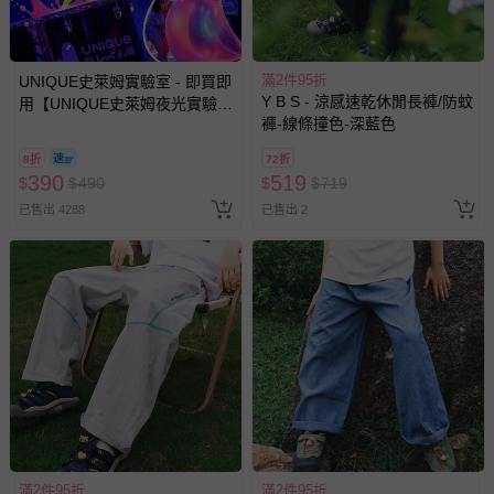
新費用）。
經消費者拆封之影音商品或電腦軟體（例如 DVD、CD
等）。
滿2件95折
UNIQUE史萊姆實驗室 - 即買即
Y B S - 涼感速乾休閒長褲/防蚊
用【UNIQUE史萊姆夜光實驗室
非以有形媒介提供之數位內容或一經提供即為完成之線
褲-線條撞色-深藍色
@ 台北科教館 】2026/6/11-
上服務，經消費者事先同意始提供（例如線上課程、遊
8/30 (電子票券，於展期現場憑
戲或活動點數等）。
8折
72折
訂單編號兌換，逾期作廢) (大
390
519
$
$
490
$
$
719
人小孩均一價(3歲以上需購票))
已拆封之以下類型商品：
已售出 4288
已售出 2
-個人衛生用品（例如尿布、貼身衣物、泳裝、襪子、地
墊、寢具類等）。
-新生兒親膚衣物（嬰幼兒包巾與背巾、包屁衣、學習
褲、紗布衣等）。
-接觸性孕哺產品（奶嘴、奶瓶、擠乳器、哺乳衣、托腹
帶束縛衣、餐搖椅等）。
-其他原廠盒裝商品封口處已貼上「不可拆封」，或具警
示字句等說明貼紙、封條者。
國際航空、客運、訂房等服務。
相關的退換貨辦理流程，可詳見：
退換貨 & 退款問題
滿2件95折
滿2件95折