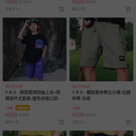
999
699
$
$
1600
$
$
899
券使用
已售出 72
最新上架
滿2件95折
滿2件95折
Y B S - 棉質圓領短袖上衣+短
Y B S - 腰鬆緊休閒五分褲-拉鏈
褲兩件式套裝-撞色拼接口袋-黑
布標-灰綠
色
78折
即將售完
69折
699
439
$
$
899
$
$
639
最新上架
已售出 1