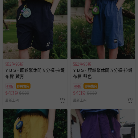
滿2件95折
滿2件95折
Y B S - 腰鬆緊休閒五分褲-拉鏈
Y B S - 腰鬆緊休閒五分褲-拉鏈
布標-藏青
布標-藍色
69折
即將售完
69折
即將售完
439
439
$
$
639
$
$
639
最新上架
最新上架