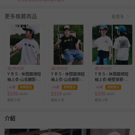
註冊新會員立即領首購免運券
更多推薦商品
看更多
滿2件95折
滿2件95折
滿2件95折
Y B S - 休閒圓領短
Y B S - 休閒圓領短
Y B S - 休閒圓領短
袖上衣-山岳顯影-白
袖上衣-山岳顯影-黑
袖上衣-絕壁探索-白
色
色
色
63折
即將售完
63折
即將售完
63折
即將售完
$
339
$
339
$
339
539
539
539
$
$
$
最新上架
最新上架
最新上架
介紹