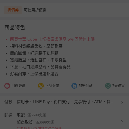
折價券
可使用折價券
商品特色
國泰世華 Cube 卡切換童樂匯享 5% 回饋無上限
棉料材質親膚柔軟、堅韌耐磨
簡約圓領，好穿脫不勒脖頸
寬鬆版型，活動自在、不限身型
下擺、袖口縫線整齊，品質看得見
好看耐穿，上學出遊都適合
口碑嚴選
正品保證
加密付款
7天鑑賞
付款
信用卡・LINE Pay・街口支付・先享後付・ATM・貨到付款・iPASS MONEY
配送
宅配
滿$699免運
超商取貨
滿$699免運