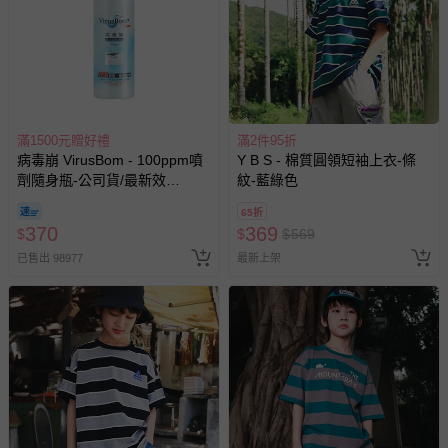
滿1500元贈好禮
滿2件95折
病毒崩 VirusBom - 100ppm噴
Y B S - 棉質圓領短袖上衣-條
劑隨身瓶-公司貨/最新效
紋-藍綠色
期-100ml
65折
370
369
$
$
$
569
已售出 98977
最新上架