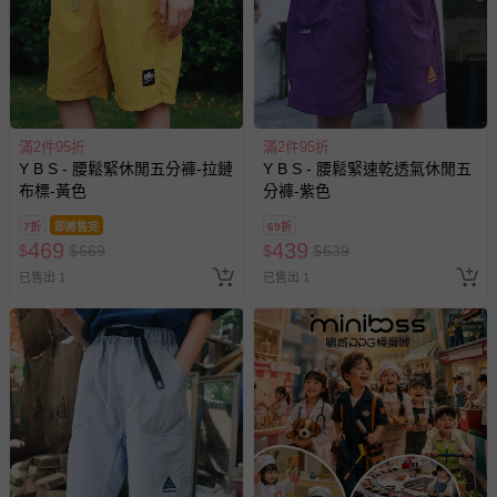
滿2件95折
滿2件95折
Y B S - 腰鬆緊休閒五分褲-拉鏈
Y B S - 腰鬆緊速乾透氣休閒五
布標-黃色
分褲-紫色
7折
即將售完
69折
469
439
$
$
669
$
$
639
已售出 1
已售出 1