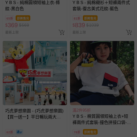
Y B S - 純棉圓領短袖上衣-條
Y B S - 純棉襯衫＋短褲兩件式
紋-黑白色
套裝-復古美式花紋-藍色
65折
即將售完
81折
即將售完
369
839
$
$
569
$
$
1039
最新上架
最新上架
滿2件95折
巧虎夢想樂園 - (巧虎夢想樂園)
Y B S - 棉質圓領短袖上衣+短
【買一送一】平日暢玩兩大一
褲兩件式套裝-撞色拼接口袋-白
小套票 (正券為電子票券現場兌
色
換，贈送券現場領取)-效期至
62折
78折
即將售完
2026/10/16 正券逾期視同現金