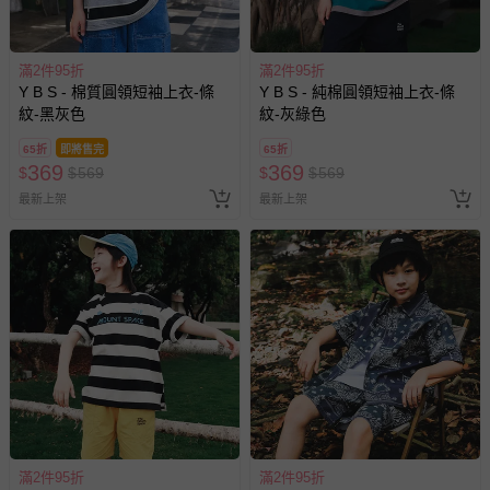
滿2件95折
滿2件95折
Y B S - 棉質圓領短袖上衣-條
Y B S - 純棉圓領短袖上衣-條
紋-黑灰色
紋-灰綠色
65折
即將售完
65折
369
369
$
$
569
$
$
569
最新上架
最新上架
滿2件95折
滿2件95折