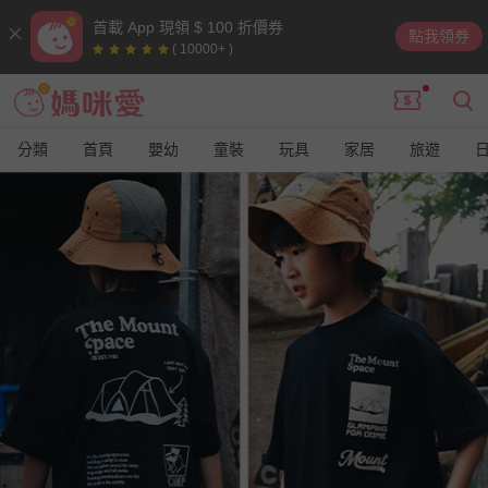
首載 App 現領 $ 100 折價券
點我領券
( 10000+ )
分類
首頁
嬰幼
童裝
玩具
家居
旅遊