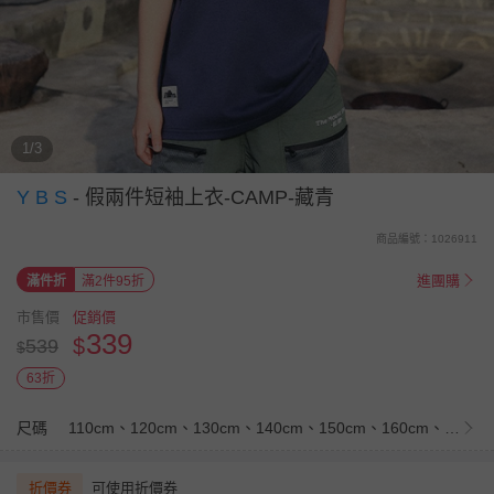
1/3
Y B S
-
假兩件短袖上衣-CAMP-藏青
商品編號：1026911
進團購
滿件折
滿2件95折
市售價
促銷價
339
$
539
$
63折
尺碼
110cm、120cm、130cm、140cm、150cm、160cm、170cm
折價券
可使用折價券