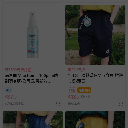
滿1500元贈好禮
滿2件95折
病毒崩 VirusBom - 100ppm噴
Y B S - 腰鬆緊休閒五分褲-拉鏈
劑隨身瓶-公司貨/最新效
布標-藏青
期-100ml
69折
即將售完
370
439
$
$
$
639
已售出 98982
最新上架