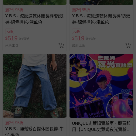
經消費者拆封之影音商品或電腦軟體（例如 DVD、CD
等）。
滿2件95折
滿2件95折
Y B S - 涼感速乾休閒長褲/防蚊
Y B S - 涼感速乾休閒長褲/防蚊
非以有形媒介提供之數位內容或一經提供即為完成之線
褲-線條撞色-深藍色
褲-線條撞色-淺藍色
上服務，經消費者事先同意始提供（例如線上課程、遊
戲或活動點數等）。
72折
72折
519
519
$
$
719
$
$
719
已拆封之以下類型商品：
已售出 3
最新上架
-個人衛生用品（例如尿布、貼身衣物、泳裝、襪子、地
墊、寢具類等）。
-新生兒親膚衣物（嬰幼兒包巾與背巾、包屁衣、學習
褲、紗布衣等）。
-接觸性孕哺產品（奶嘴、奶瓶、擠乳器、哺乳衣、托腹
帶束縛衣、餐搖椅等）。
-其他原廠盒裝商品封口處已貼上「不可拆封」，或具警
示字句等說明貼紙、封條者。
國際航空、客運、訂房等服務。
相關的退換貨辦理流程，可詳見：
退換貨 & 退款問題
滿2件95折
UNIQUE史萊姆實驗室 - 即買即
Y B S - 腰鬆緊百搭休閒長褲-牛
用【UNIQUE史萊姆夜光實驗室
仔-藍色
@ 台北科教館 】2026/6/11-