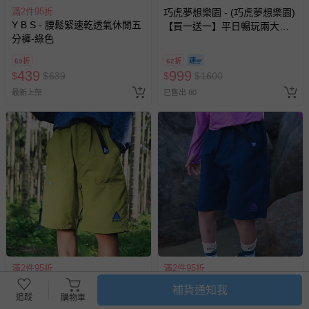
滿2件95折
巧虎夢想樂園 - (巧虎夢想樂園)
Y B S - 腰鬆緊速乾透氣休閒五
【買一送一】平日暢玩兩大一
分褲-綠色
小套票 (正券為電子票券現場兌
換，贈送券現場領取)-效期至
69折
62折
2026/10/16 正券逾期視同現金
439
999
$
$
639
$
$
1600
券使用
最新上架
已售出 80
滿2件95折
滿2件95折
Y B S - 腰鬆緊速乾透氣休閒五
Y B S - 腰鬆緊速乾透氣休閒五
補貨通知我
分褲-黃綠
分褲-藏青
追蹤
購物車