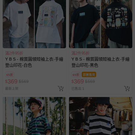
滿2件95折
滿2件95折
Y B S - 棉質圓領短袖上衣-手繪
Y B S - 棉質圓領短袖上衣-手繪
登山印花-白色
登山印花-黑色
65折
65折
即將售完
369
369
$
$
569
$
$
569
最新上架
已售出 1