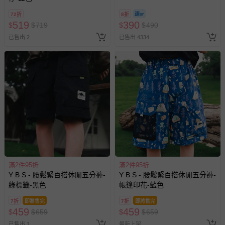
其他常見問題：
8/30 (電子票券，於展期現場憑
72折
8折
運送服務：目前提供的運送僅限台灣本島。如您位於離島地
訂單編號兌換，逾期作廢) (大
519
390
$
$
719
$
$
490
區，可能會無法配送，或須依據商品需加收離島運費。廠商
人小孩均一價(3歲以上需購票))
已售出 2
已售出 4334
亦保留出貨與否的權利。離島、偏遠地區、樓層親送等加價
費用，可能會另需加收。
商品實際的配達日期，可於訂單個人資料內的查詢訂單內，
已出貨通知之訊息為主。
如您收到商品，請依正常流程檢查是否完好，若商品遇瑕疵
情形，您可申請更換新品或退貨，請見：
退貨的辦理流程
。
若您對於會員帳號、商品訂購與資訊、購物流程、付款方
式、折價券與購物金的使用、退貨及商品運送方式等有疑
問，你可詳見：
媽咪愛客服中心
。
預購商品：預購為海外同步代購，遇缺貨即會通知媽咪並協
滿2件95折
滿2件95折
助取消退款事宜。
Y B S - 腰鬆緊百搭休閒五分褲-
Y B S - 腰鬆緊百搭休閒五分褲-
商品如因「價格、組合」等錯誤原因，導致無法安排出貨，
綠標籤-黑色
帳篷印花-藍色
會主動以簡訊及mail通知訂單取消事宜，並將提供適當補
7折
即將售完
7折
即將售完
償。
459
459
$
$
659
$
$
659
已售出 1
最新上架