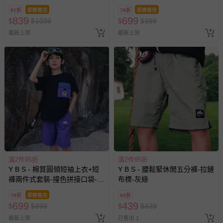
色
81折
即將售完
78折
即將售完
839
699
$
$
1039
$
$
899
最新上架
最新上架
滿2件95折
滿2件95折
Y B S - 棉質圓領短袖上衣+短
Y B S - 腰鬆緊休閒五分褲-拉鏈
褲兩件式套裝-撞色拼接口袋-黑
布標-灰綠
色
78折
即將售完
69折
699
439
$
$
899
$
$
639
最新上架
已售出 1