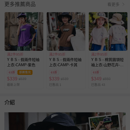
更多推薦商品
看更多
滿2件95折
滿2件95折
滿2件95折
Y B S - 假兩件短袖
Y B S - 假兩件短袖
Y B S - 棉質圓領短
上衣-CAMP-紫色
上衣-CAMP-卡其
袖上衣-山野花卉-杏
色
63折
即將售完
63折
63折
$
339
$
339
$
349
539
539
550
$
$
$
最新上架
已售出 1
已售出 43
介紹