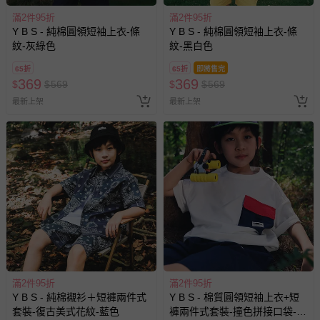
滿2件95折
滿2件95折
Y B S - 純棉圓領短袖上衣-條
Y B S - 純棉圓領短袖上衣-條
紋-灰綠色
紋-黑白色
65折
65折
即將售完
369
369
$
$
569
$
$
569
最新上架
最新上架
滿2件95折
滿2件95折
Y B S - 純棉襯衫＋短褲兩件式
Y B S - 棉質圓領短袖上衣+短
套裝-復古美式花紋-藍色
褲兩件式套裝-撞色拼接口袋-白