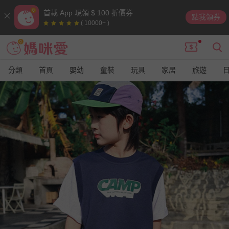
首載 App 現領 $ 100 折價券
點我領券
( 10000+ )
分類
首頁
嬰幼
童裝
玩具
家居
旅遊