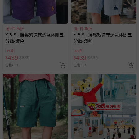
滿2件95折
滿2件95折
Y B S - 腰鬆緊速乾透氣休閒五
Y B S - 腰鬆緊速乾透氣休閒五
分褲-紫色
分褲-淺藍
69折
69折
439
439
$
$
639
$
$
639
已售出 1
已售出 1