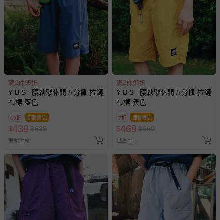
滿2件95折
滿2件95折
Y B S - 腰鬆緊休閒五分褲-拉鏈
Y B S - 腰鬆緊休閒五分褲-拉鏈
布標-藍色
布標-黃色
69折
即將售完
7折
即將售完
439
469
$
$
639
$
$
669
最新上架
已售出 1