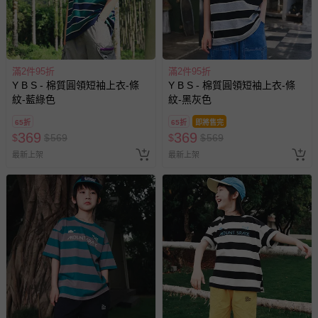
滿2件95折
滿2件95折
Y B S - 棉質圓領短袖上衣-條
Y B S - 棉質圓領短袖上衣-條
紋-藍綠色
紋-黑灰色
65折
65折
即將售完
369
369
$
$
569
$
$
569
最新上架
最新上架