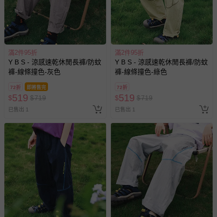
如需退換貨，請於收到商品7天（含例假日內提出），如為
瑕疵退換貨所產生的運費，將由媽咪愛負責處理，若非瑕疵
退貨，您可至『查詢訂單』>『已出貨』中查詢該筆訂單，
並點選『我要退貨』即可進行申請。若有相關退貨問題，請
滿2件95折
滿2件95折
至媽咪愛
LINE@客服ID: @mamilove
我們將依序為您處理
Y B S - 涼感速乾休閒長褲/防蚊
Y B S - 涼感速乾休閒長褲/防蚊
與服務，謝謝。
褲-線條撞色-灰色
褲-線條撞色-綠色
72折
即將售完
72折
針對滿件折/滿額贈…等活動，如因部份退貨，而該訂單保
519
519
$
$
719
$
$
719
留商品未達活動門檻，將以原價計算，活動贈品亦需一併退
已售出 1
已售出 1
回。
部分商品依據消費者保護法的規定，不適用七天鑑賞期/猶
豫期範圍：
易於腐敗、保存期限較短或解約時即將逾期（例如生鮮
商品、食品等）。
客製化商品（例如客製生日書、姓名貼等）。
報紙、期刊或雜誌（惟書籍如經拆封、使用，則酌收整
新費用）。