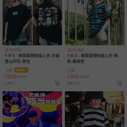
滿2件95折
滿2件95折
Y B S - 棉質圓領短袖上衣-手繪
Y B S - 棉質圓領短袖上衣-條
登山印花-黑色
紋-藍綠色
65折
即將售完
65折
369
369
$
$
569
$
$
569
已售出 1
最新上架