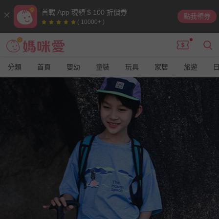
首載 App 現領 $ 100 折價券
點我領券
( 10000+ )
分類
首頁
嬰幼
童裝
玩具
家居
旅遊