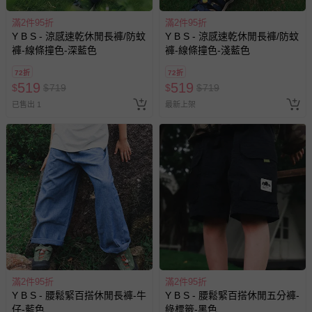
經消費者拆封之影音商品或電腦軟體（例如 DVD、CD
等）。
滿2件95折
滿2件95折
Y B S - 涼感速乾休閒長褲/防蚊
Y B S - 涼感速乾休閒長褲/防蚊
非以有形媒介提供之數位內容或一經提供即為完成之線
褲-線條撞色-深藍色
褲-線條撞色-淺藍色
上服務，經消費者事先同意始提供（例如線上課程、遊
戲或活動點數等）。
72折
72折
519
519
$
$
719
$
$
719
已拆封之以下類型商品：
已售出 1
最新上架
-個人衛生用品（例如尿布、貼身衣物、泳裝、襪子、地
墊、寢具類等）。
-新生兒親膚衣物（嬰幼兒包巾與背巾、包屁衣、學習
褲、紗布衣等）。
-接觸性孕哺產品（奶嘴、奶瓶、擠乳器、哺乳衣、托腹
帶束縛衣、餐搖椅等）。
-其他原廠盒裝商品封口處已貼上「不可拆封」，或具警
示字句等說明貼紙、封條者。
國際航空、客運、訂房等服務。
相關的退換貨辦理流程，可詳見：
退換貨 & 退款問題
滿2件95折
滿2件95折
Y B S - 腰鬆緊百搭休閒長褲-牛
Y B S - 腰鬆緊百搭休閒五分褲-
仔-藍色
綠標籤-黑色