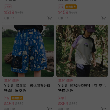
其他常見問題：
72折
7折
即將售完
運送服務：目前提供的運送僅限台灣本島。如您位於離島地
519
459
$
$
719
$
$
659
區，可能會無法配送，或須依據商品需加收離島運費。廠商
已售出 1
已售出 1
亦保留出貨與否的權利。離島、偏遠地區、樓層親送等加價
費用，可能會另需加收。
商品實際的配達日期，可於訂單個人資料內的查詢訂單內，
已出貨通知之訊息為主。
如您收到商品，請依正常流程檢查是否完好，若商品遇瑕疵
情形，您可申請更換新品或退貨，請見：
退貨的辦理流程
。
若您對於會員帳號、商品訂購與資訊、購物流程、付款方
式、折價券與購物金的使用、退貨及商品運送方式等有疑
問，你可詳見：
媽咪愛客服中心
。
預購商品：預購為海外同步代購，遇缺貨即會通知媽咪並協
滿2件95折
滿2件95折
助取消退款事宜。
Y B S - 腰鬆緊百搭休閒五分褲-
Y B S - 純棉圓領短袖上衣-雙色
商品如因「價格、組合」等錯誤原因，導致無法安排出貨，
帳篷印花-藍色
拼袖-灰色
會主動以簡訊及mail通知訂單取消事宜，並將提供適當補
7折
即將售完
65折
償。
459
369
$
$
659
$
$
569
最新上架
最新上架