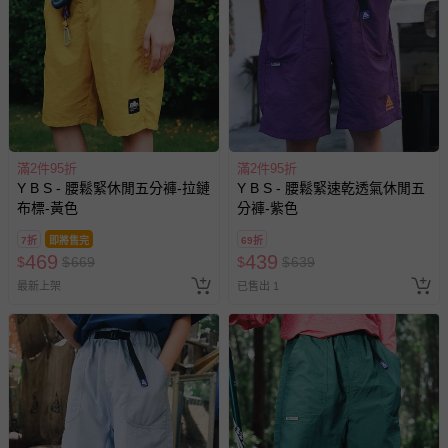
滿2件95折
滿2件95折
Y B S - 腰鬆緊休閒五分褲-拉鏈
Y B S - 腰鬆緊速乾透氣休閒五
布標-黃色
分褲-紫色
7折
即將售完
69折
469
439
$
$
669
$
$
639
最新上架
已售出 1