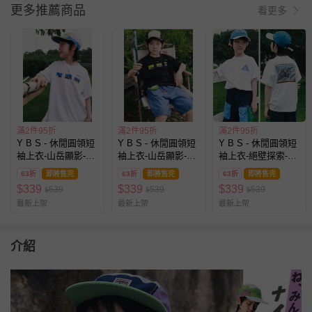
更多推薦商品
看更多
滿2件95折
滿2件95折
滿2件95折
Y B S - 休閒圓領短
Y B S - 休閒圓領短
Y B S - 休閒圓領短
袖上衣-山岳顯影-白
袖上衣-山岳顯影-黑
袖上衣-絕壁探索-白
色
色
色
63折
即將售完
63折
即將售完
63折
即將售完
$
339
$
339
$
339
539
539
539
$
$
$
最新上架
最新上架
最新上架
介紹