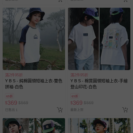
滿2件95折
滿2件95折
Y B S - 純棉圓領短袖上衣-雙色
Y B S - 棉質圓領短袖上衣-手繪
拼袖-白色
登山印花-白色
65折
65折
369
369
$
$
569
$
$
569
已售出 1
最新上架