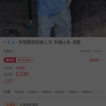
1/3
Y B S
-
休閒圓領短袖上衣-手繪山系-淺藍
已售出 2
商品編號：1026869
進團購
滿件折
滿2件95折
市售價
促銷價
339
$
539
$
63折
尺碼
110cm、120cm、130cm、140cm、150cm、160cm、170cm
折價券
可使用折價券