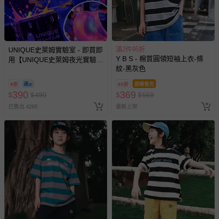
滿2件95折
UNIQUE史萊姆實驗室 - 即買即
Y B S - 棉質圓領短袖上衣-條
用【UNIQUE史萊姆夜光實驗室
紋-黑灰色
@ 台北科教館 】2026/6/11-
8/30 (電子票券，於展期現場憑
8折
65折
即將售完
訂單編號兌換，逾期作廢) (大
390
369
$
$
490
$
$
569
人小孩均一價(3歲以上需購票))
已售出 4265
最新上架