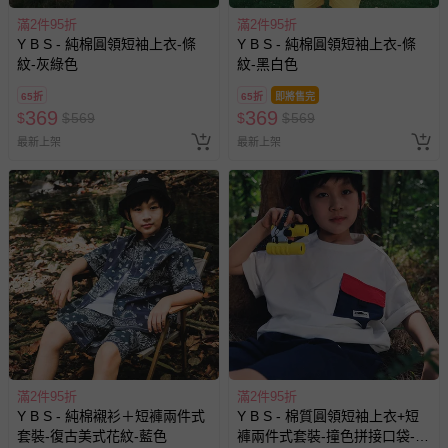
滿2件95折
滿2件95折
Y B S - 純棉圓領短袖上衣-條
Y B S - 純棉圓領短袖上衣-條
紋-灰綠色
紋-黑白色
65折
65折
即將售完
369
369
$
$
569
$
$
569
最新上架
最新上架
滿2件95折
滿2件95折
Y B S - 純棉襯衫＋短褲兩件式
Y B S - 棉質圓領短袖上衣+短
套裝-復古美式花紋-藍色
褲兩件式套裝-撞色拼接口袋-白