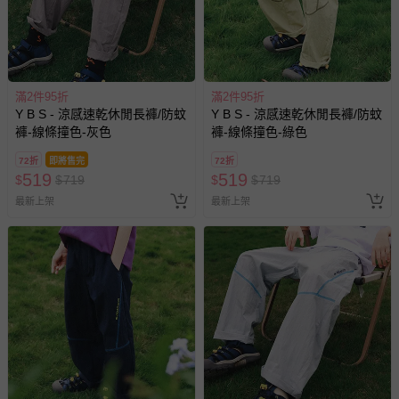
如需退換貨，請於收到商品7天（含例假日內提出），如為
瑕疵退換貨所產生的運費，將由媽咪愛負責處理，若非瑕疵
退貨，您可至『查詢訂單』>『已出貨』中查詢該筆訂單，
並點選『我要退貨』即可進行申請。若有相關退貨問題，請
滿2件95折
滿2件95折
至媽咪愛
LINE@客服ID: @mamilove
我們將依序為您處理
Y B S - 涼感速乾休閒長褲/防蚊
Y B S - 涼感速乾休閒長褲/防蚊
與服務，謝謝。
褲-線條撞色-灰色
褲-線條撞色-綠色
72折
即將售完
72折
針對滿件折/滿額贈…等活動，如因部份退貨，而該訂單保
519
519
$
$
719
$
$
719
留商品未達活動門檻，將以原價計算，活動贈品亦需一併退
最新上架
最新上架
回。
部分商品依據消費者保護法的規定，不適用七天鑑賞期/猶
豫期範圍：
易於腐敗、保存期限較短或解約時即將逾期（例如生鮮
商品、食品等）。
客製化商品（例如客製生日書、姓名貼等）。
報紙、期刊或雜誌（惟書籍如經拆封、使用，則酌收整
新費用）。