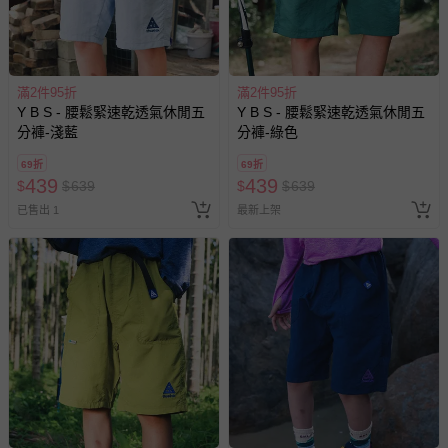
滿2件95折
滿2件95折
Y B S - 腰鬆緊速乾透氣休閒五
Y B S - 腰鬆緊速乾透氣休閒五
分褲-淺藍
分褲-綠色
69折
69折
439
439
$
$
639
$
$
639
已售出 1
最新上架