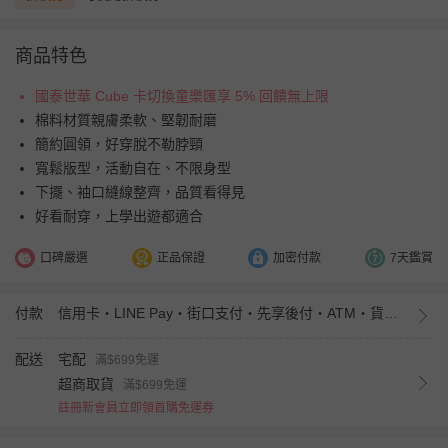
商品特色
國泰世華 Cube 卡切換童樂匯享 5% 回饋無上限
棉料材質親膚柔軟、堅韌耐磨
簡約圓領，好穿脫不勒脖頸
寬鬆版型，活動自在、不限身型
下擺、袖口縫線整齊，品質看得見
好看耐穿，上學出遊都適合
口碑嚴選
正品保證
加密付款
7天鑑賞
付款
信用卡・LINE Pay・街口支付・先享後付・ATM・貨到付款・iPASS MONEY
配送
宅配
滿$699免運
超商取貨
滿$699免運
註冊新會員立即領首購免運券