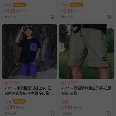
色
81折
即將售完
78折
即將售完
839
699
$
$
1039
$
$
899
最新上架
最新上架
滿2件95折
滿2件95折
Y B S - 棉質圓領短袖上衣+短
Y B S - 腰鬆緊休閒五分褲-拉鏈
褲兩件式套裝-撞色拼接口袋-黑
布標-灰綠
色
78折
即將售完
69折
699
439
$
$
899
$
$
639
最新上架
已售出 1