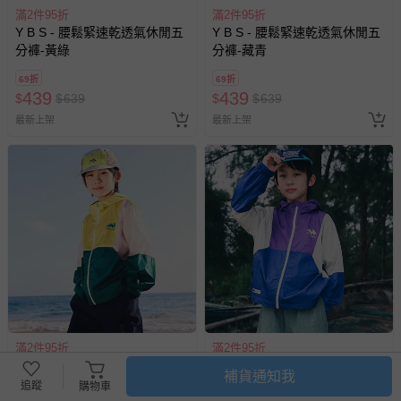
滿2件95折
滿2件95折
Y B S - 腰鬆緊速乾透氣休閒五
Y B S - 腰鬆緊速乾透氣休閒五
分褲-黃綠
分褲-藏青
69折
69折
439
439
$
$
639
$
$
639
最新上架
最新上架
滿2件95折
滿2件95折
Y B S - 防潑水速乾連帽防曬外
Y B S - 防潑水速乾連帽防曬外
補貨通知我
套-墨綠x綠
套-藍x紫
追蹤
購物車