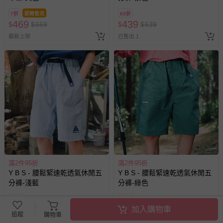
7折
即將售完
69折
469
439
$
$
669
$
$
639
最新上架
已售出 1
滿2件95折
滿2件95折
Y B S - 腰鬆緊速乾透氣休閒五
Y B S - 腰鬆緊速乾透氣休閒五
分褲-淺藍
分褲-綠色
69折
69折
439
439
加入購物車
$
$
639
$
$
639
追蹤
購物車
已售出 1
最新上架