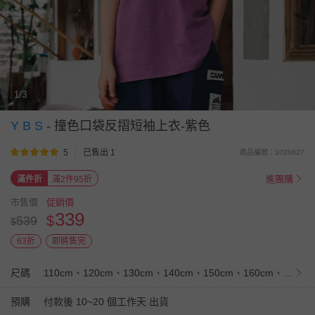
1/3
Y B S
-
撞色口袋反摺短袖上衣-紫色
5
已售出 1
商品編號：1026827
進團購
滿件折
滿2件95折
市售價
促銷價
339
$
539
$
63折
即將售完
尺碼
110cm、120cm、130cm、140cm、150cm、160cm、170cm
預購
付款後 10~20 個工作天 出貨