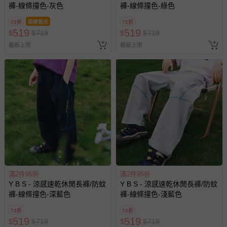
褲-線條撞色-灰色
褲-線條撞色-綠色
72折
即將售完
72折
針對滿件折/滿額贈…等活動，如因部份退貨，而該訂單保
519
519
$
$
719
$
$
719
留商品未達活動門檻，將以原價計算，活動贈品亦需一併退
最新上架
最新上架
回。
部分商品依據消費者保護法的規定，不適用七天鑑賞期/猶
豫期範圍：
易於腐敗、保存期限較短或解約時即將逾期（例如生鮮
商品、食品等）。
客製化商品（例如客製生日書、姓名貼等）。
報紙、期刊或雜誌（惟書籍如經拆封、使用，則酌收整
新費用）。
經消費者拆封之影音商品或電腦軟體（例如 DVD、CD
等）。
滿2件95折
滿2件95折
Y B S - 涼感速乾休閒長褲/防蚊
Y B S - 涼感速乾休閒長褲/防蚊
非以有形媒介提供之數位內容或一經提供即為完成之線
褲-線條撞色-深藍色
褲-線條撞色-淺藍色
上服務，經消費者事先同意始提供（例如線上課程、遊
戲或活動點數等）。
72折
72折
519
519
$
$
719
$
$
719