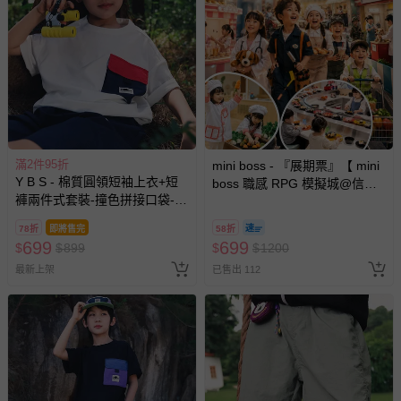
滿2件95折
mini boss - 『展期票』【 mini
Y B S - 棉質圓領短袖上衣+短
boss 職感 RPG 模擬城@信義
褲兩件式套裝-撞色拼接口袋-白
A11 】2026/7/10-8/30 (電子票
色
券，於展期現場憑訂單編號兌
78折
即將售完
58折
換，依現場梯次安排入場，逾
699
699
$
$
899
$
$
1200
期作廢) (兒童票(2歲以上)贈一
最新上架
已售出 112
名陪伴成人)