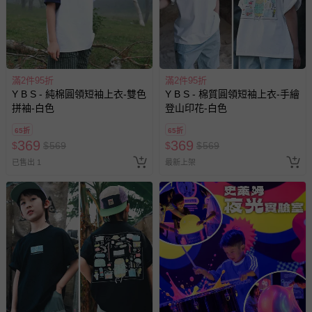
滿2件95折
滿2件95折
Y B S - 純棉圓領短袖上衣-雙色
Y B S - 棉質圓領短袖上衣-手繪
拼袖-白色
登山印花-白色
65折
65折
369
369
$
$
569
$
$
569
已售出 1
最新上架