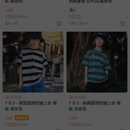
紋-藍綠色
劑隨身瓶-公司貨/最新效
期-100ml
65折
369
370
$
$
569
$
最新上架
已售出 98974
滿2件95折
滿2件95折
Y B S - 棉質圓領短袖上衣-條
Y B S - 純棉圓領短袖上衣-條
紋-黑灰色
紋-灰綠色
65折
即將售完
65折
369
369
$
$
569
$
$
569