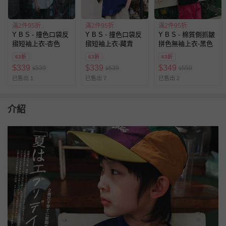
滿2件95折
滿2件95折
滿2件95折
Y B S - 撞色口袋反
Y B S - 撞色口袋反
Y B S - 棉質側抓皺
摺短袖上衣-杏色
摺短袖上衣-藏青
拼色無袖上衣-黑色
63折
63折
63折
$
339
$
339
$
349
539
539
550
$
$
$
已售出 1
已售出 7
已售出 2
介紹