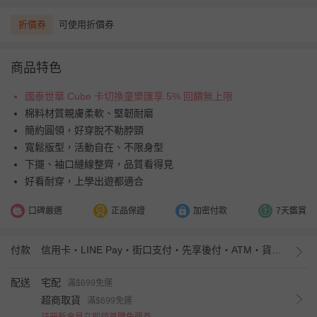
折價券
可使用折價券
商品特色
國泰世華 Cube 卡切換童樂匯享 5% 回饋無上限
棉料材質親膚柔軟、堅韌耐磨
簡約圓領，好穿脫不勒脖頸
寬鬆版型，活動自在、不限身型
下擺、袖口縫線整齊，品質看得見
好看耐穿，上學出遊都適合
口碑嚴選
正品保證
加密付款
7天鑑賞
付款
信用卡・LINE Pay・街口支付・先享後付・ATM・貨到付款・iPASS MONEY
配送
宅配
滿$699免運
超商取貨
滿$699免運