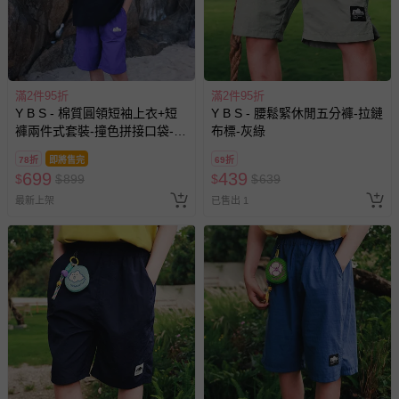
滿2件95折
滿2件95折
Y B S - 棉質圓領短袖上衣+短
Y B S - 腰鬆緊休閒五分褲-拉鏈
褲兩件式套裝-撞色拼接口袋-黑
布標-灰綠
色
78折
即將售完
69折
699
439
$
$
899
$
$
639
最新上架
已售出 1