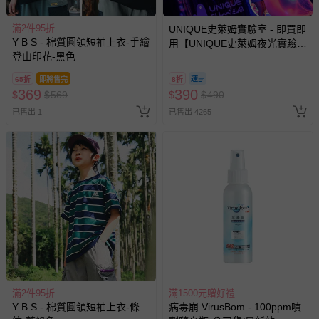
滿2件95折
UNIQUE史萊姆實驗室 - 即買即
Y B S - 棉質圓領短袖上衣-手繪
用【UNIQUE史萊姆夜光實驗室
登山印花-黑色
@ 台北科教館 】2026/6/11-
8/30 (電子票券，於展期現場憑
65折
即將售完
8折
訂單編號兌換，逾期作廢) (大
369
390
$
$
569
$
$
490
人小孩均一價(3歲以上需購票))
已售出 1
已售出 4265
滿2件95折
滿1500元贈好禮
Y B S - 棉質圓領短袖上衣-條
病毒崩 VirusBom - 100ppm噴