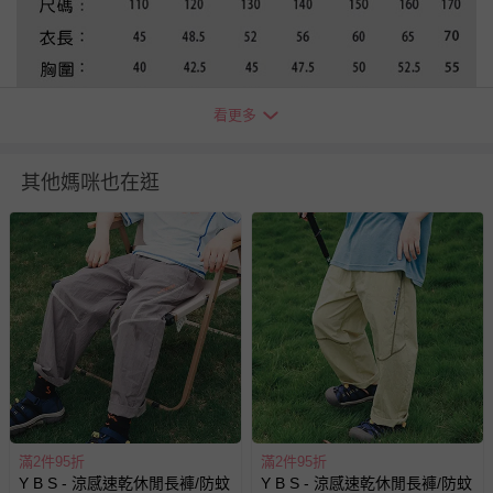
看更多
其他媽咪也在逛
退換貨須知
您所購買的商品享有7天的鑑賞期／猶豫期權益，但此期間
並非試用期，您所退回的商品必須是未經使用的全新狀態，
包含完整包裝、配件、說明文件及贈品等。
如需退換貨，請於收到商品7天（含例假日內提出），如為
瑕疵退換貨所產生的運費，將由媽咪愛負責處理，若非瑕疵
退貨，您可至『查詢訂單』>『已出貨』中查詢該筆訂單，
並點選『我要退貨』即可進行申請。若有相關退貨問題，請
滿2件95折
滿2件95折
至媽咪愛
LINE@客服ID: @mamilove
我們將依序為您處理
Y B S - 涼感速乾休閒長褲/防蚊
Y B S - 涼感速乾休閒長褲/防蚊
與服務，謝謝。