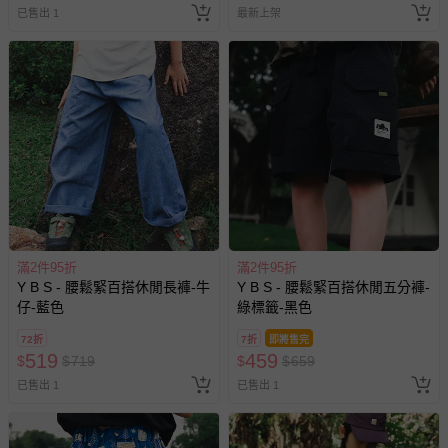
已拆封之以下類型商品：
已售出 1
最新上架
-個人衛生用品（例如尿布、貼身衣物、泳裝、襪子、地
墊、寢具類等）。
-新生兒親膚衣物（嬰幼兒包巾與背巾、包屁衣、學習
褲、紗布衣等）。
-接觸性孕哺產品（奶嘴、奶瓶、擠乳器、哺乳衣、托腹
帶束縛衣、餐搖椅等）。
-其他原廠盒裝商品封口處已貼上「不可拆封」，或具警
示字句等說明貼紙、封條者。
國際航空、客運、訂房等服務。
相關的退換貨辦理流程，可詳見：
退換貨 & 退款問題
滿2件95折
滿2件95折
Y B S - 腰鬆緊百搭休閒長褲-牛
Y B S - 腰鬆緊百搭休閒五分褲-
仔-藍色
綠標籤-黑色
其他常見問題：
72折
7折
即將售完
運送服務：目前提供的運送僅限台灣本島。如您位於離島地
519
459
$
$
719
$
$
659
區，可能會無法配送，或須依據商品需加收離島運費。廠商
已售出 1
已售出 1
亦保留出貨與否的權利。離島、偏遠地區、樓層親送等加價
費用，可能會另需加收。
商品實際的配達日期，可於訂單個人資料內的查詢訂單內，