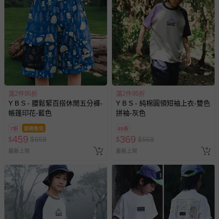
已出貨通知之訊息為主。
如您收到商品，請依正常流程檢查是否完好，若商品遇瑕疵
情形，您可申請更換新品或退貨，請見：
退貨的辦理流程
。
若您對於會員帳號、商品訂購與資訊、購物流程、付款方
式、折價券與購物金的使用、退貨及商品運送方式等有疑
問，你可詳見：
媽咪愛客服中心
。
預購商品：預購為海外同步代購，遇缺貨即會通知媽咪並協
滿2件95折
滿2件95折
助取消退款事宜。
Y B S - 腰鬆緊百搭休閒五分褲-
Y B S - 純棉圓領短袖上衣-雙色
商品如因「價格、組合」等錯誤原因，導致無法安排出貨，
帳篷印花-藍色
拼袖-灰色
會主動以簡訊及mail通知訂單取消事宜，並將提供適當補
7折
即將售完
65折
償。
459
369
$
$
659
$
$
569
最新上架
最新上架