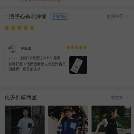
註冊新會員立即領首購免運券
1 則熱心媽咪評論
更多評價
真實承諾
鄭雁雁
Y B S - 撞色口袋反摺短袖上衣-藏青
材質舒適，但標籤看起來就是淘寶貨
的感覺，還是很失望⋯
更多推薦商品
看更多