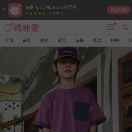
首載 App 現領 $ 100 折價券
點我領券
( 10000+ )
分類
首頁
嬰幼
童裝
玩具
家居
旅遊