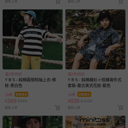
最新上架
最新上架
滿2件95折
滿2件95折
Y B S - 純棉圓領短袖上衣-條
Y B S - 純棉襯衫＋短褲兩件式
紋-黑白色
套裝-復古美式花紋-藍色
65折
即將售完
81折
即將售完
369
839
$
$
569
$
$
1039
最新上架
最新上架