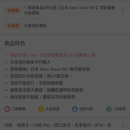
♡質感單品299元起【日本 Sans Souci 34+】清新優雅
進團購
女裝選物
折價券
可使用折價券
商品特色
國泰世華 Cube 卡切換童樂匯享 5% 回饋無上限
日本境內販售平行輸入
即時連線》日本 Sans Souci 34+ 無印風女裝
質感控的衣物首選！高CP值日牌！
百搭不退流行，怎麼搭都時髦
機能型涼感大擺裙，接觸肌膚時有效散熱
維持乾爽不黏膩，腰部採用全鬆緊帶
口碑嚴選
正品保證
加密付款
7天鑑賞
付款
信用卡・LINE Pay・街口支付・先享後付・ATM・貨到付款・iPASS MONEY