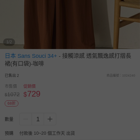
1/2
日本 Sans Souci 34+
-
接觸涼感 透氣飄逸感打摺長
裙(有口袋)-咖啡
已售出 2
商品編號：1024240
市售價
促銷價
729
$
1072
$
68折
1
數量
預購
付款後 10~20 個工作天 出貨