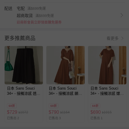
配送
宅配
滿$699免運
超商取貨
滿$699免運
註冊新會員立即領首購免運券
更多推薦商品
看更多
日本 Sans Souci
日本 Sans Souci
日本 Sans Souci
34+ - 接觸涼感 透氣
34+ - 接觸涼感 顯瘦
34+ - 接觸涼感 嫘縈
飄逸感打摺長裙(有
A字鑰匙領五分袖洋
傘擺素色短袖洋裝-
口袋)-黑
裝-咖啡棕
咖啡棕
68折
68折
68折
$
729
$
790
$
690
1072
1164
1015
$
$
$
已售出 2
已售出 3
已售出 1