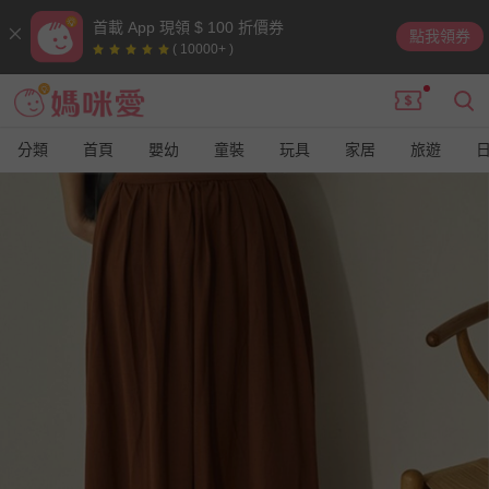
首載 App 現領 $ 100 折價券
點我領券
( 10000+ )
分類
首頁
嬰幼
童裝
玩具
家居
旅遊