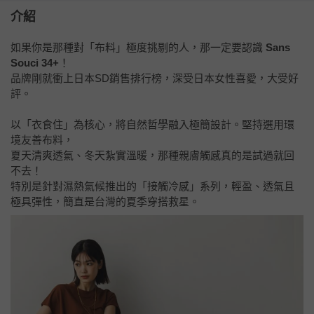
介紹
如果你是那種對「布料」極度挑剔的人，那一定要認識
Sans
Souci 34+
！
品牌剛就衝上日本SD銷售排行榜，深受日本女性喜愛，大受好
評。
以「衣食住」為核心，將自然哲學融入極簡設計。堅持選用環
境友善布料，
夏天清爽透氣、冬天紮實溫暖，那種親膚觸感真的是試過就回
不去！
特別是針對濕熱氣候推出的「接觸冷感」系列，輕盈、透氣且
極具彈性，簡直是台灣的夏季穿搭救星。