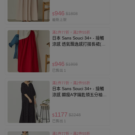
946
$1808
$
最新上架
滿1件77折，滿2件55折
日本 Sans Souci 34+ - 接觸
涼感 透氣飄逸感打摺長裙(有
口袋)-紅
946
$1808
$
已售出 1
滿1件77折，滿2件55折
日本 Sans Souci 34+ - 接觸
涼感 顯瘦A字鑰匙領五分袖洋
裝-圓點-黑
1177
$2248
$
已售出 1
滿1件77折，滿2件55折