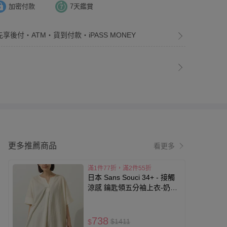
加密付款
7天鑑賞
先享後付・ATM・貨到付款・iPASS MONEY
更多推薦商品
看更多
滿1件77折，滿2件55折
日本 Sans Souci 34+ - 接觸
涼感 鑰匙領五分袖上衣-奶油
米
738
$1411
$