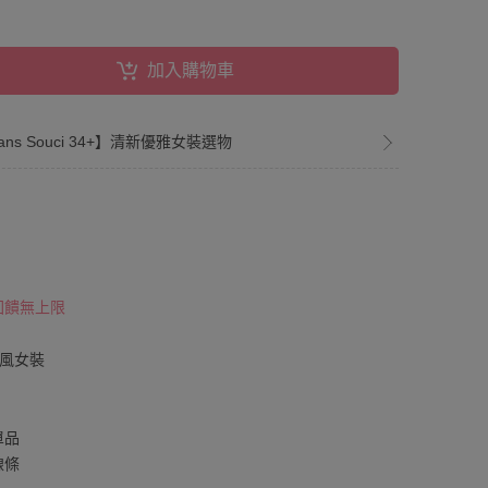
加入購物車
ns Souci 34+】清新優雅女裝選物
 回饋無上限
無印風女裝
單品
線條