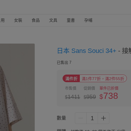
日用
女裝
食品
文具
童書
孕哺
日本 Sans Souci 34+
-
接
已售出 7
滿件折
滿1件77折，滿2件55折
市售價
促銷價
單件已折價
738
$
1411
959
$
$
1
數量