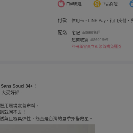
口碑嚴選
正品保證
付款
信用卡・LINE Pay・街口支付・
配送
宅配
滿$699免運
超商取貨
滿$699免運
註冊新會員立即領首購免運券
識
Sans Souci 34+
！
，大受好評。
選用環境友善布料，
過就回不去！
透氣且極具彈性，簡直是台灣的夏季穿搭救星。