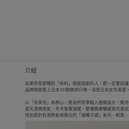
介紹
如果你是那種對「布料」極度挑剔的人，那一定要認
品牌剛就衝上日本SD銷售排行榜，深受日本女性喜愛
以「衣食住」為核心，將自然哲學融入極簡設計。堅持
夏天清爽透氣、冬天紮實溫暖，那種親膚觸感真的是試
特別是針對濕熱氣候推出的「接觸冷感」系列，輕盈、