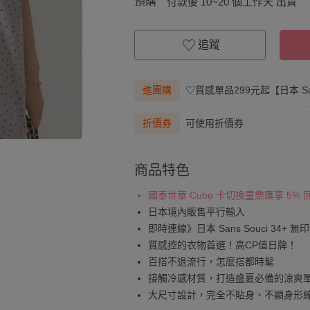
預購
付款後 10~20 個工作天 出貨
追蹤
進團購
♡質感單品299元起【日本 Sa
折價券
可使用折價券
商品特色
國泰世華 Cube 卡切換童樂匯享 5%
日本境內販售平行輸入
即時連線》日本 Sans Souci 34+ 
質感控的衣物首選！高CP值日牌！
百搭不退流行，怎麼搭都時髦
接觸冷感材質，打造盛夏必備的涼爽
大尺寸設計，完全不貼身、不顯身形