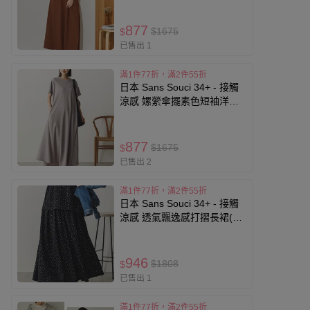
877
$1675
$
已售出 1
滿1件77折，滿2件55折
日本 Sans Souci 34+ - 接觸
涼感 嫘縈傘擺素色短袖洋裝-
淺灰棕
877
$1675
$
已售出 2
滿1件77折，滿2件55折
日本 Sans Souci 34+ - 接觸
涼感 透氣飄逸感打摺長裙(有
口袋)-圓點-黑
946
$1808
$
已售出 1
滿1件77折，滿2件55折