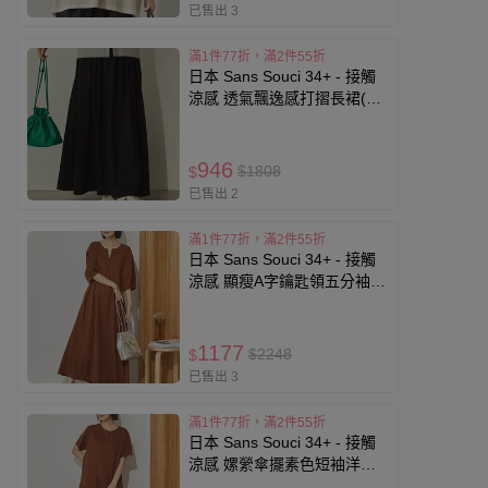
已售出 3
滿1件77折，滿2件55折
日本 Sans Souci 34+ - 接觸
涼感 透氣飄逸感打摺長裙(有
口袋)-黑
946
$1808
$
已售出 2
滿1件77折，滿2件55折
日本 Sans Souci 34+ - 接觸
涼感 顯瘦A字鑰匙領五分袖洋
裝-咖啡棕
1177
$2248
$
已售出 3
滿1件77折，滿2件55折
日本 Sans Souci 34+ - 接觸
涼感 嫘縈傘擺素色短袖洋裝-
咖啡棕