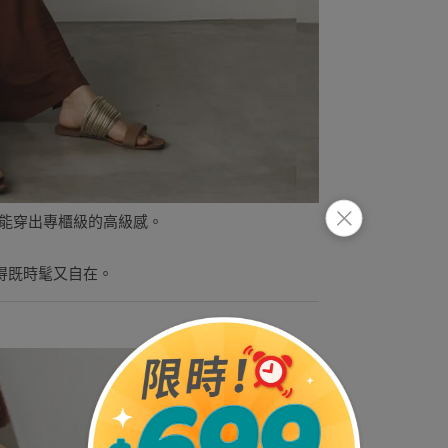
也能穿出專櫃級的高級感。
得既時髦又自在。