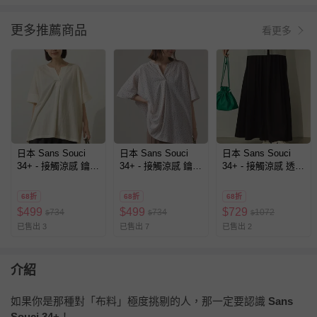
更多推薦商品
看更多
日本 Sans Souci
日本 Sans Souci
日本 Sans Souci
34+ - 接觸涼感 鑰匙
34+ - 接觸涼感 鑰匙
34+ - 接觸涼感 透氣
領五分袖上衣-奶油
領五分袖上衣-圓點-
飄逸感打摺長裙(有
米
米白
口袋)-黑
68折
68折
68折
$
499
$
499
$
729
734
734
1072
$
$
$
已售出 3
已售出 7
已售出 2
介紹
如果你是那種對「布料」極度挑剔的人，那一定要認識
Sans
Souci 34+
！