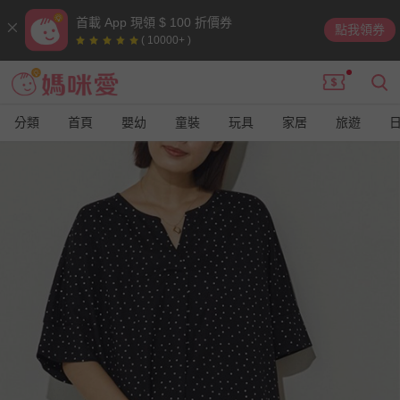
首載 App 現領 $ 100 折價券
點我領券
( 10000+ )
分類
首頁
嬰幼
童裝
玩具
家居
旅遊