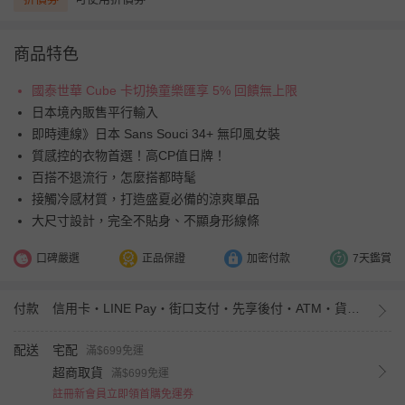
商品特色
國泰世華 Cube 卡切換童樂匯享 5% 回饋無上限
日本境內販售平行輸入
即時連線》日本 Sans Souci 34+ 無印風女裝
質感控的衣物首選！高CP值日牌！
百搭不退流行，怎麼搭都時髦
接觸冷感材質，打造盛夏必備的涼爽單品
大尺寸設計，完全不貼身、不顯身形線條
口碑嚴選
正品保證
加密付款
7天鑑賞
付款
信用卡・LINE Pay・街口支付・先享後付・ATM・貨到付款・iPASS MONEY
配送
宅配
滿$699免運
超商取貨
滿$699免運
註冊新會員立即領首購免運券