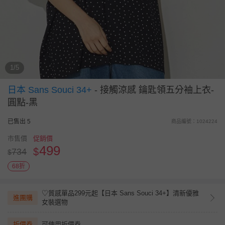
1/5
日本 Sans Souci 34+
-
接觸涼感 鑰匙領五分袖上衣-
圓點-黑
已售出 5
商品編號：1024224
市售價
促銷價
499
$
734
$
68折
♡質感單品299元起【日本 Sans Souci 34+】清新優雅
進團購
女裝選物
折價券
可使用折價券