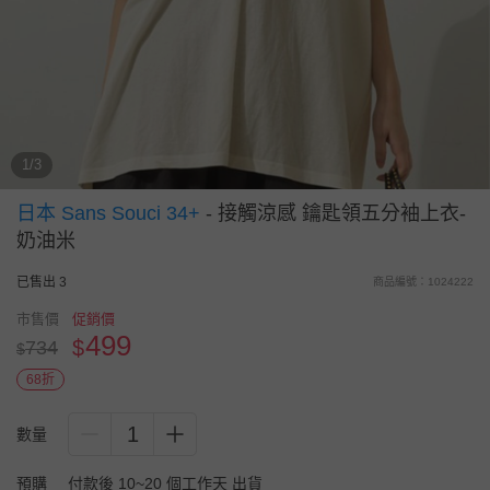
1/3
日本 Sans Souci 34+
-
接觸涼感 鑰匙領五分袖上衣-
奶油米
已售出 3
商品編號：1024222
市售價
促銷價
499
$
734
$
68折
1
數量
預購
付款後 10~20 個工作天 出貨