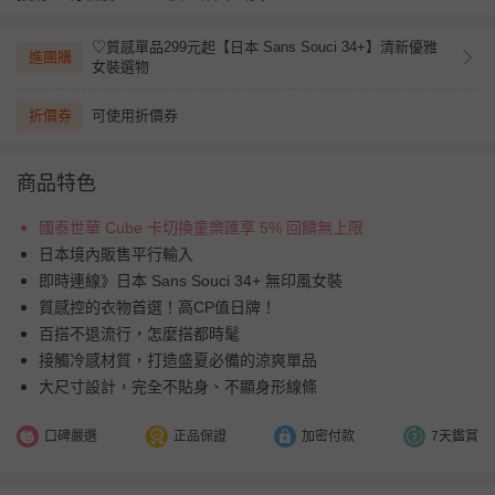
♡質感單品299元起【日本 Sans Souci 34+】清新優雅
進團購
女裝選物
折價券
可使用折價券
商品特色
國泰世華 Cube 卡切換童樂匯享 5% 回饋無上限
日本境內販售平行輸入
即時連線》日本 Sans Souci 34+ 無印風女裝
質感控的衣物首選！高CP值日牌！
百搭不退流行，怎麼搭都時髦
接觸冷感材質，打造盛夏必備的涼爽單品
大尺寸設計，完全不貼身、不顯身形線條
口碑嚴選
正品保證
加密付款
7天鑑賞