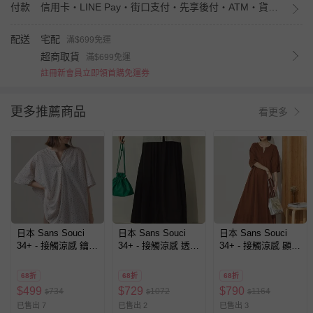
付款
信用卡・LINE Pay・街口支付・先享後付・ATM・貨到付款・iPASS MONEY
配送
宅配
滿$699免運
超商取貨
滿$699免運
註冊新會員立即領首購免運券
更多推薦商品
看更多
日本 Sans Souci
日本 Sans Souci
日本 Sans Souci
34+ - 接觸涼感 鑰匙
34+ - 接觸涼感 透氣
34+ - 接觸涼感 顯瘦
領五分袖上衣-圓點-
飄逸感打摺長裙(有
A字鑰匙領五分袖洋
米白
口袋)-黑
裝-咖啡棕
68折
68折
68折
$
499
$
729
$
790
734
1072
1164
$
$
$
已售出 7
已售出 2
已售出 3