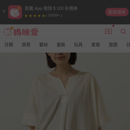
首載 App 現領 $ 100 折價券
點我領券
( 10000+ )
分類
首頁
嬰幼
童裝
玩具
家居
旅遊