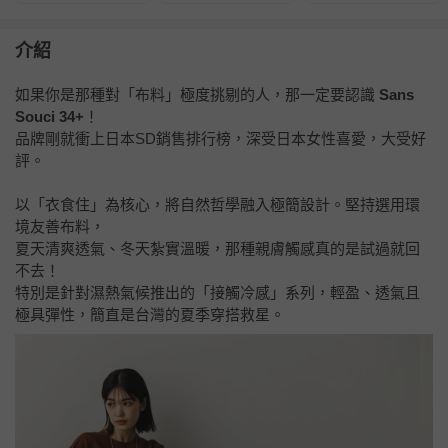
介紹
如果你是那種對「布料」極度挑剔的人，那一定要認識
Sans
Souci 34+
！
品牌剛就衝上日本SD銷售排行榜，深受日本女性喜愛，大受好
評。
以「衣食住」為核心，將自然哲學融入極簡設計。堅持選用環
境友善布料，
夏天清爽透氣、冬天紮實溫暖，那種親膚觸感真的是試過就回
不去！
特別是針對濕熱氣候推出的「接觸冷感」系列，輕盈、透氣且
極具彈性，簡直是台灣的夏季穿搭救星。