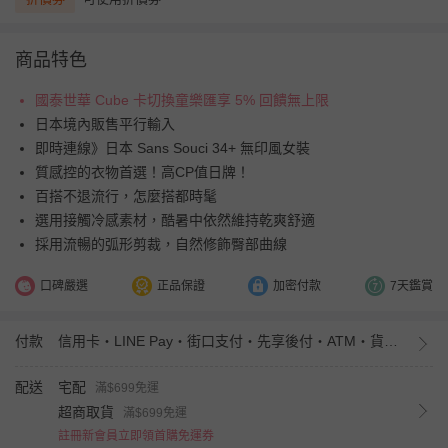
商品特色
國泰世華 Cube 卡切換童樂匯享 5% 回饋無上限
日本境內販售平行輸入
即時連線》日本 Sans Souci 34+ 無印風女裝
質感控的衣物首選！高CP值日牌！
百搭不退流行，怎麼搭都時髦
選用接觸冷感素材，酷暑中依然維持乾爽舒適
採用流暢的弧形剪裁，自然修飾臀部曲線
口碑嚴選
正品保證
加密付款
7天鑑賞
付款
信用卡・LINE Pay・街口支付・先享後付・ATM・貨到付款・iPASS MONEY
配送
宅配
滿$699免運
超商取貨
滿$699免運
註冊新會員立即領首購免運券