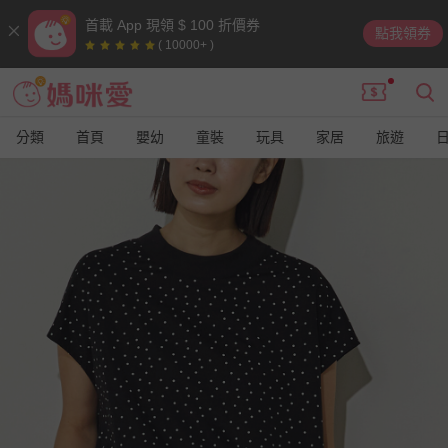
首載 App 現領 $ 100 折價券
點我領券
( 10000+ )
分類
首頁
嬰幼
童裝
玩具
家居
旅遊