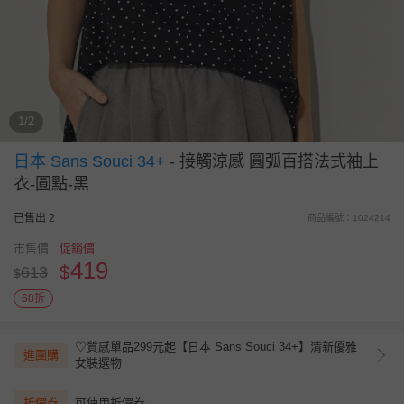
1/2
日本 Sans Souci 34+
-
接觸涼感 圓弧百搭法式袖上
衣-圓點-黑
已售出 2
商品編號：1024214
市售價
促銷價
419
$
613
$
68折
♡質感單品299元起【日本 Sans Souci 34+】清新優雅
進團購
女裝選物
折價券
可使用折價券