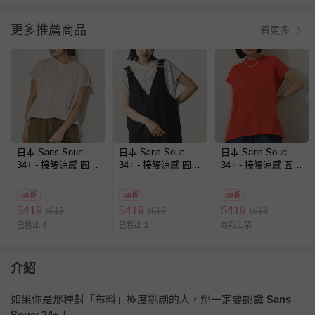
更多推薦商品
看更多
日本 Sans Souci
日本 Sans Souci
日本 Sans Souci
34+ - 接觸涼感 圓弧
34+ - 接觸涼感 圓弧
34+ - 接觸涼感 圓弧
百搭法式袖上衣-粉
百搭法式袖上衣-圓
百搭法式袖上衣-橘
杏
點-米白
紅
68折
68折
68折
$
419
$
419
$
419
613
613
613
$
$
$
已售出 4
已售出 2
最新上架
介紹
如果你是那種對「布料」極度挑剔的人，那一定要認識
Sans
Souci 34+
！