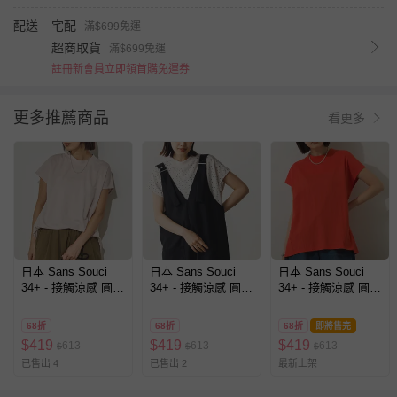
配送
宅配
滿$699免運
超商取貨
滿$699免運
註冊新會員立即領首購免運券
更多推薦商品
看更多
日本 Sans Souci
日本 Sans Souci
日本 Sans Souci
34+ - 接觸涼感 圓弧
34+ - 接觸涼感 圓弧
34+ - 接觸涼感 圓弧
百搭法式袖上衣-粉
百搭法式袖上衣-圓
百搭法式袖上衣-橘
杏
點-米白
紅
68折
68折
68折
即將售完
$
419
$
419
$
419
613
613
613
$
$
$
已售出 4
已售出 2
最新上架