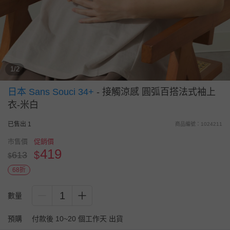
1/2
日本 Sans Souci 34+
-
接觸涼感 圓弧百搭法式袖上
衣-米白
已售出 1
商品編號：1024211
市售價
促銷價
419
$
613
$
68折
1
數量
預購
付款後 10~20 個工作天 出貨