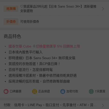
♡質感單品299元起【日本 Sans Souci 34+】清新優雅
進團購
女裝選物
折價券
可使用折價券
商品特色
國泰世華 Cube 卡切換童樂匯享 5% 回饋無上限
日本境內販售平行輸入
即時連線》日本 Sans Souci 34+ 無印風女裝
質感控的衣物首選！高CP值日牌！
百搭不退流行，怎麼搭都時髦
選用接觸冷感素材，酷暑中依然維持乾爽舒適
採用流暢的弧形剪裁，自然修飾臀部曲線
口碑嚴選
正品保證
加密付款
7天鑑賞
付款
信用卡・LINE Pay・街口支付・先享後付・ATM・貨到付款・iPASS MONEY