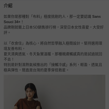
介紹
如果你是那種對「布料」極度挑剔的人，那一定要認識
Sans
Souci 34+
！
品牌剛就衝上日本SD銷售排行榜，深受日本女性喜愛，大受好
評。
以「衣食住」為核心，將自然哲學融入極簡設計。堅持選用環
境友善布料，
夏天清爽透氣、冬天紮實溫暖，那種親膚觸感真的是試過就回
不去！
特別是針對濕熱氣候推出的「接觸冷感」系列，輕盈、透氣且
極具彈性，簡直是台灣的夏季穿搭救星。