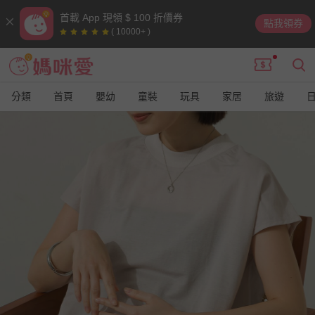
首載 App 現領 $ 100 折價券
點我領券
( 10000+ )
分類
首頁
嬰幼
童裝
玩具
家居
旅遊