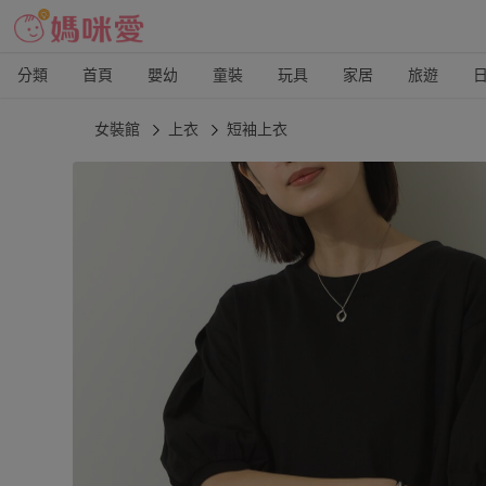
分類
首頁
嬰幼
童裝
玩具
家居
旅遊
女裝館
上衣
短袖上衣