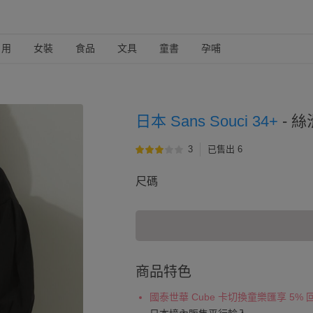
日用
女裝
食品
文具
童書
孕哺
日本 Sans Souci 34+
-
絲
3
已售出 6
尺碼
商品特色
國泰世華 Cube 卡切換童樂匯享 5%