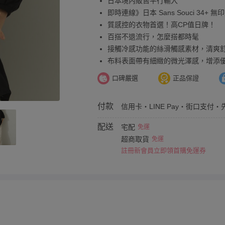
日本境內販售平行輸入
即時連線》日本 Sans Souci 34+ 
質感控的衣物首選！高CP值日牌！
百搭不退流行，怎麼搭都時髦
接觸冷感功能的絲滑觸感素材，清爽
布料表面帶有細緻的微光澤感，增添
口碑嚴選
正品保證
付款
信用卡・LINE Pay・街口支付・
配送
宅配
免運
超商取貨
免運
註冊新會員立即領首購免運券