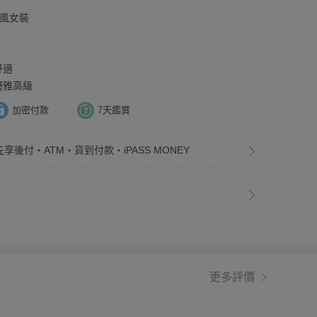
無印風女裝
舒適
優雅高級
加密付款
7天鑑賞
先享後付・ATM・貨到付款・iPASS MONEY
更多評價