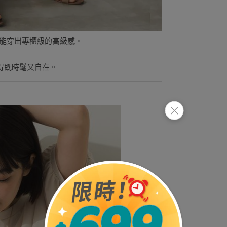
也能穿出專櫃級的高級感。
得既時髦又自在。