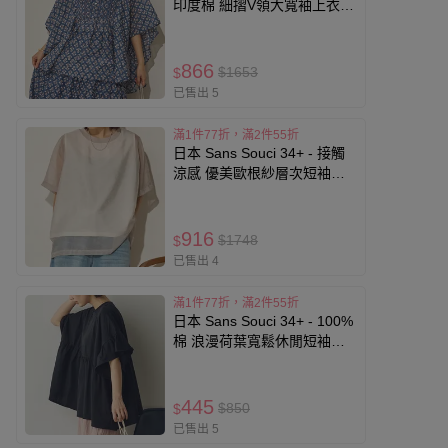
印度棉 細摺V領大寬袖上衣-
花朵-海軍藍
866
$1653
$
已售出 5
滿1件77折，滿2件55折
日本 Sans Souci 34+ - 接觸
涼感 優美歐根紗層次短袖上
衣-淺灰
916
$1748
$
已售出 4
滿1件77折，滿2件55折
日本 Sans Souci 34+ - 100%
棉 浪漫荷葉寬鬆休閒短袖上
衣-黑
445
$850
$
已售出 5