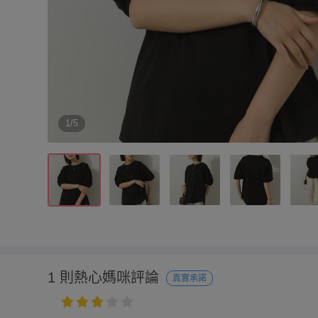
1/5
1 則熱心媽咪評論
真實承諾