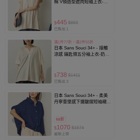
棉 V領造型遮肉短袖上衣-象
牙白
445
$850
$
已售出 1
滿1件77折，滿2件55折
日本 Sans Souci 34+ - 接觸
涼感 鑰匙領五分袖上衣-奶油
米
738
$1411
$
已售出 3
日本 Sans Souci 34+ - 柔美
丹寧垂墜感下擺皺摺短袖襯
衫-靛藍
68折
1070
$1574
$
最新上架