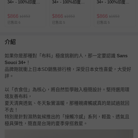
34+ - 100%印度棉
34+ - 100%印度棉
34+ - 100%印度棉
細摺V領大寬袖上衣-
細摺V領大寬袖上衣-
細摺V領大寬袖上衣-
花草-黑白
素面-白
素面-黑
$
866
$
866
$
866
1653
1653
1653
$
$
$
已售出 6
已售出 5
已售出 5
介紹
如果你是那種對「布料」極度挑剔的人，那一定要認識
Sans
Souci 34+
！
品牌剛就衝上日本SD銷售排行榜，深受日本女性喜愛，大受好
評。
以「衣食住」為核心，將自然哲學融入極簡設計。堅持選用環
境友善布料，
夏天清爽透氣、冬天紮實溫暖，那種親膚觸感真的是試過就回
不去！
特別是針對濕熱氣候推出的「接觸冷感」系列，輕盈、透氣且
極具彈性，簡直是台灣的夏季穿搭救星。