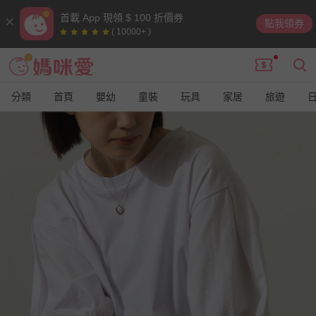
首載 App 現領 $ 100 折價券
點我領券
( 10000+ )
分類
首頁
嬰幼
童裝
玩具
家居
旅遊