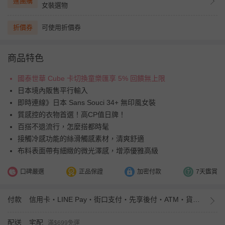
進團購
女裝選物
折價券
可使用折價券
商品特色
國泰世華 Cube 卡切換童樂匯享 5% 回饋無上限
日本境內販售平行輸入
即時連線》日本 Sans Souci 34+ 無印風女裝
質感控的衣物首選！高CP值日牌！
百搭不退流行，怎麼搭都時髦
接觸冷感功能的絲滑觸感素材，清爽舒適
布料表面帶有細緻的微光澤感，增添優雅高級
口碑嚴選
正品保證
加密付款
7天鑑賞
付款
信用卡・LINE Pay・街口支付・先享後付・ATM・貨到付款・iPASS MONEY
配送
宅配
滿$699免運