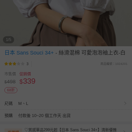
1/5
日本 Sans Souci 34+
-
絲滑混棉 可愛泡泡袖上衣-白
3
商品編號：1024201
市售價
促銷價
339
$
498
$
68折
尺碼
M、L
預購
付款後 10~20 個工作天 出貨
♡質感單品299元起【日本 Sans Souci 34+】清新優雅