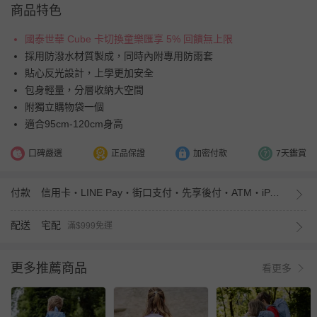
商品特色
國泰世華 Cube 卡切換童樂匯享 5% 回饋無上限
採用防潑水材質製成，同時內附專用防雨套
貼心反光設計，上學更加安全
包身輕量，分層收納大空間
附獨立購物袋一個
適合95cm-120cm身高
口碑嚴選
正品保證
加密付款
7天鑑賞
付款
信用卡・LINE Pay・街口支付・先享後付・ATM・iPASS MONEY
配送
宅配
滿$999免運
更多推薦商品
看更多