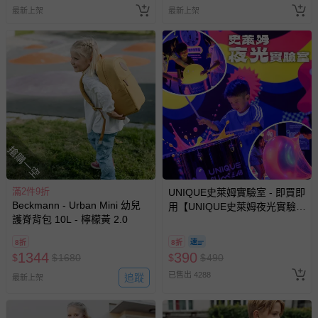
最新上架
最新上架
情形，您可申請更換新品或退貨，請見：
退貨的辦理流程
。
若您對於會員帳號、商品訂購與資訊、購物流程、付款方
式、折價券與購物金的使用、退貨及商品運送方式等有疑
問，你可詳見：
媽咪愛客服中心
。
預購商品：預購為海外同步代購，遇缺貨即會通知媽咪並協
助取消退款事宜。
商品如因「價格、組合」等錯誤原因，導致無法安排出貨，
會主動以簡訊及mail通知訂單取消事宜，並將提供適當補
搶購一空
償。
滿2件9折
UNIQUE史萊姆實驗室 - 即買即
Beckmann - Urban Mini 幼兒
用【UNIQUE史萊姆夜光實驗室
護脊背包 10L - 檸檬黃 2.0
@ 台北科教館 】2026/6/11-
8/30 (電子票券，於展期現場憑
8折
8折
訂單編號兌換，逾期作廢) (大
1344
390
$
$
1680
$
$
490
人小孩均一價(3歲以上需購票))
已售出 4288
追蹤
最新上架