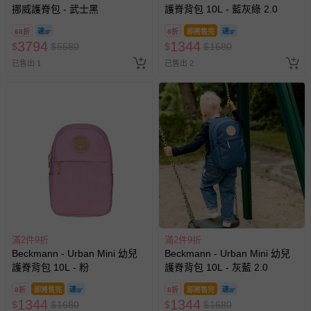
挪威護脊包 - 武士黑
護脊背包 10L - 藍灰綠 2.0
-新生兒親膚衣物（嬰幼兒包巾與背巾、包屁衣、學習
褲、紗布衣等）。
68折
8折
即將售完
-接觸性孕哺產品（奶嘴、奶瓶、擠乳器、哺乳衣、托腹
3794
1344
$
$
5580
$
$
1680
帶束縛衣、餐搖椅等）。
已售出 1
已售出 2
-其他原廠盒裝商品封口處已貼上「不可拆封」，或具警
示字句等說明貼紙、封條者。
國際航空、客運、訂房等服務。
相關的退換貨辦理流程，可詳見：
退換貨 & 退款問題
其他常見問題：
運送服務：目前提供的運送僅限台灣本島。如您位於離島地
區，可能會無法配送，或須依據商品需加收離島運費。廠商
亦保留出貨與否的權利。離島、偏遠地區、樓層親送等加價
滿2件9折
滿2件9折
費用，可能會另需加收。
Beckmann - Urban Mini 幼兒
Beckmann - Urban Mini 幼兒
護脊背包 10L - 粉
護脊背包 10L - 灰藍 2.0
商品實際的配達日期，可於訂單個人資料內的查詢訂單內，
已出貨通知之訊息為主。
8折
即將售完
8折
即將售完
1344
1344
$
$
1680
$
$
1680
如您收到商品，請依正常流程檢查是否完好，若商品遇瑕疵