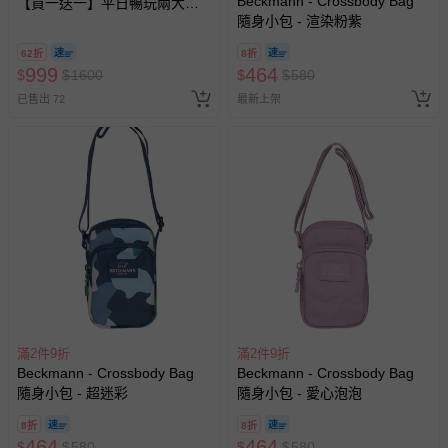
Beckmann - Crossbody Bag
【買一送一】平日暢玩兩大一
隨身小包 - 渲染粉紫
小套票 (正券為電子票券現場兌
換，贈送券現場領取)-效期至
62折
8折
2026/10/16 正券逾期視同現金
999
464
$
$
1600
$
$
580
券使用
已售出 72
最新上架
滿2件9折
滿2件9折
Beckmann - Crossbody Bag
Beckmann - Crossbody Bag
隨身小包 - 超迷彩
隨身小包 - 愛心泡泡
8折
8折
464
464
$
$
580
$
$
580