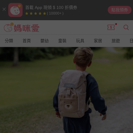
首載 App 現領 $ 100 折價券
點我領券
( 10000+ )
分類
首頁
嬰幼
童裝
玩具
家居
旅遊