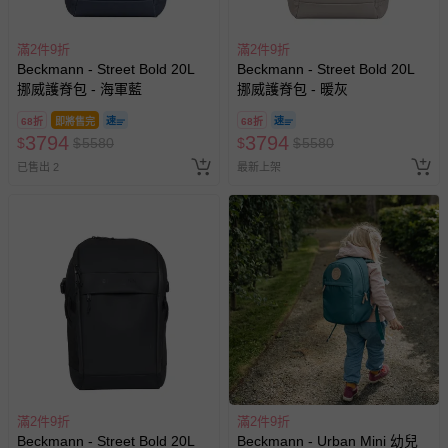
針對滿件折/滿額贈…等活動，如因部份退貨，而該訂單保
留商品未達活動門檻，將以原價計算，活動贈品亦需一併退
回。
滿2件9折
滿2件9折
Beckmann - Street Bold 20L
Beckmann - Street Bold 20L
挪威護脊包 - 海軍藍
挪威護脊包 - 暖灰
部分商品依據消費者保護法的規定，不適用七天鑑賞期/猶
豫期範圍：
68折
即將售完
68折
易於腐敗、保存期限較短或解約時即將逾期（例如生鮮
3794
3794
$
$
5580
$
$
5580
商品、食品等）。
已售出 2
最新上架
客製化商品（例如客製生日書、姓名貼等）。
報紙、期刊或雜誌（惟書籍如經拆封、使用，則酌收整
新費用）。
經消費者拆封之影音商品或電腦軟體（例如 DVD、CD
等）。
非以有形媒介提供之數位內容或一經提供即為完成之線
上服務，經消費者事先同意始提供（例如線上課程、遊
戲或活動點數等）。
已拆封之以下類型商品：
-個人衛生用品（例如尿布、貼身衣物、泳裝、襪子、地
滿2件9折
滿2件9折
Beckmann - Street Bold 20L
Beckmann - Urban Mini 幼兒
墊、寢具類等）。