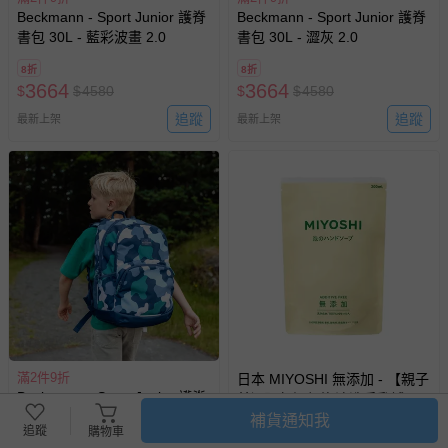
Beckmann - Sport Junior 護脊
Beckmann - Sport Junior 護脊
書包 30L - 藍彩波畫 2.0
書包 30L - 澀灰 2.0
8折
8折
3664
3664
$
$
4580
$
$
4580
追蹤
追蹤
最新上架
最新上架
滿2件9折
日本 MIYOSHI 無添加 - 【親子
Beckmann - Sport Junior 護脊
首選】無添加泡沫洗手乳補充
書包 30L - 超迷彩
包-300ml
補貨通知我
追蹤
購物車