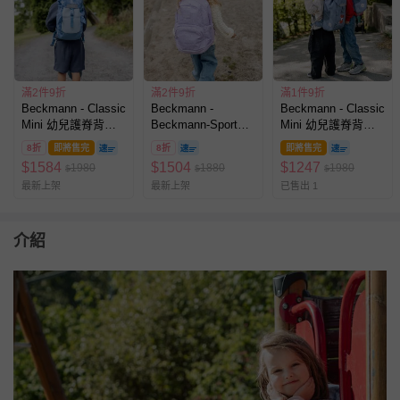
滿2件9折
滿2件9折
滿1件9折
Beckmann - Classic
Beckmann -
Beckmann - Classic
Mini 幼兒護脊背包
Beckmann-Sport
Mini 幼兒護脊背包
12L - 寶貝鯊
Mini 幼兒護脊背包
12L - 小狐狸
8折
即將售完
8折
即將售完
12L - 夏日紫
$
1584
$
1504
$
1247
1980
1880
1980
$
$
$
最新上架
最新上架
已售出 1
介紹