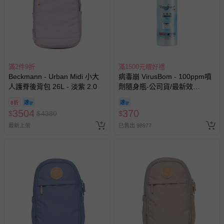
滿2件9折
滿1500元贈好禮
Beckmann - Urban Midi 小大
病毒崩 VirusBom - 100ppm噴
人護脊後背包 26L - 淡紫 2.0
劑隨身瓶-公司貨/最新效
期-100ml
8折
3504
370
$
$
4380
$
最新上架
已售出 98977