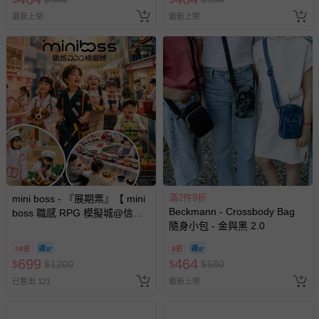
最新上架
最新上架
滿2件9折
mini boss - 『展期票』【 mini
Beckmann - Crossbody Bag
boss 職感 RPG 模擬城@信義
隨身小包 - 金與黑 2.0
A11 】2026/7/10-8/30 (電子票
券，於展期現場憑訂單編號兌
58折
8折
換，依現場梯次安排入場，逾
699
464
$
$
1200
$
$
580
期作廢) (兒童票(2歲以上)贈一
已售出 121
最新上架
名陪伴成人)