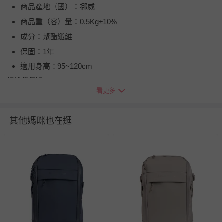
商品產地（國）：挪威
商品重（容）量：0.5Kg±10%
成分：聚酯纖維
保固：1年
適用身高：95~120cm
退換貨須知
看更多
您所購買的商品享有7天的鑑賞期／猶豫期權益，但此期間
並非試用期，您所退回的商品必須是未經使用的全新狀態，
包含完整包裝、配件、說明文件及贈品等。
其他媽咪也在逛
如需退換貨，請於收到商品7天（含例假日內提出），如為
瑕疵退換貨所產生的運費，將由媽咪愛負責處理，若非瑕疵
退貨，您可至『查詢訂單』>『已出貨』中查詢該筆訂單，
並點選『我要退貨』即可進行申請。若有相關退貨問題，請
至媽咪愛
LINE@客服ID: @mamilove
我們將依序為您處理
與服務，謝謝。