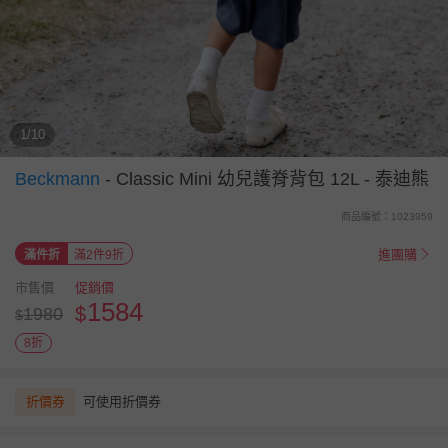
1/10
Beckmann
-
Classic Mini 幼兒護脊背包 12L - 泰迪熊
商品編號：1023959
進團購
滿件折
滿2件9折
市售價
促銷價
1584
$
1980
$
8折
折價券
可使用折價券