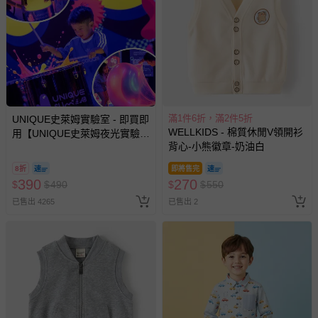
已拆封之以下類型商品：
-個人衛生用品（例如尿布、貼身衣物、泳裝、襪子、地
墊、寢具類等）。
-新生兒親膚衣物（嬰幼兒包巾與背巾、包屁衣、學習
褲、紗布衣等）。
-接觸性孕哺產品（奶嘴、奶瓶、擠乳器、哺乳衣、托腹
帶束縛衣、餐搖椅等）。
-其他原廠盒裝商品封口處已貼上「不可拆封」，或具警
滿1件6折，滿2件5折
UNIQUE史萊姆實驗室 - 即買即
示字句等說明貼紙、封條者。
WELLKIDS - 棉質休閒V領開衫
用【UNIQUE史萊姆夜光實驗室
背心-小熊徽章-奶油白
@ 台北科教館 】2026/6/11-
國際航空、客運、訂房等服務。
8/30 (電子票券，於展期現場憑
8折
即將售完
訂單編號兌換，逾期作廢) (大
390
270
$
$
490
$
$
550
相關的退換貨辦理流程，可詳見：
退換貨 & 退款問題
人小孩均一價(3歲以上需購票))
已售出 4265
已售出 2
其他常見問題：
運送服務：目前提供的運送僅限台灣本島。如您位於離島地
區，可能會無法配送，或須依據商品需加收離島運費。廠商
亦保留出貨與否的權利。離島、偏遠地區、樓層親送等加價
費用，可能會另需加收。