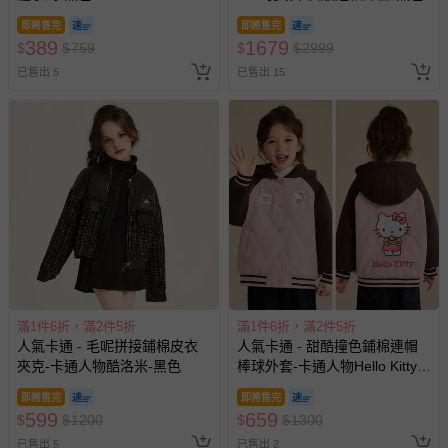
即將售完
即將售完
389
1679
$
$
759
$
$
2999
已售出 5
已售出 15
滿1件6折，滿2件5折
滿1件6折，滿2件5折
人氣卡通 - 毛呢拼接鋪棉皮衣
人氣卡通 - 甜酷撞色鋪棉連帽
夾克-卡通人物酷洛米-黑色
棒球外套-卡通人物Hello Kitty-
粉色
即將售完
即將售完
599
659
$
$
1200
$
$
1300
已售出 5
已售出 2