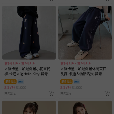
滿1件6折，滿2件5折
滿1件6折，滿2件5折
人氣卡通 - 加絨保暖小花直筒
人氣卡通 - 加絨保暖休閒束口
褲-卡通人物Hello Kitty-藏青
長褲-卡通人物酷洛米-藏青
即將售完
即將售完
479
479
$
$
1000
$
$
1000
已售出 17
已售出 6