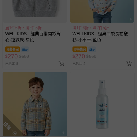
商品實際的配達日期，可於訂單個人資料內的查詢訂單內，
已出貨通知之訊息為主。
如您收到商品，請依正常流程檢查是否完好，若商品遇瑕疵
情形，您可申請更換新品或退貨，請見：
退貨的辦理流程
。
滿1件6折，滿2件5折
滿1件6折，滿2件5折
若您對於會員帳號、商品訂購與資訊、購物流程、付款方
WELLKIDS - 經典百搭開衫背
WELLKIDS - 經典口袋長袖襯
式、折價券與購物金的使用、退貨及商品運送方式等有疑
心-拉鍊款-灰色
衫-小車車-藍色
問，你可詳見：
媽咪愛客服中心
。
即將售完
即將售完
預購商品：預購為海外同步代購，遇缺貨即會通知媽咪並協
270
270
$
$
550
$
$
550
助取消退款事宜。
已售出 8
已售出 2
商品如因「價格、組合」等錯誤原因，導致無法安排出貨，
會主動以簡訊及mail通知訂單取消事宜，並將提供適當補
償。
搶購一空