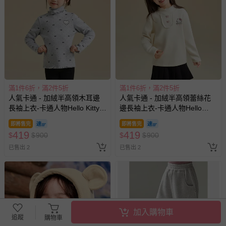
滿1件6折，滿2件5折
滿1件6折，滿2件5折
人氣卡通 - 加絨半高領木耳邊
人氣卡通 - 加絨半高領蕾絲花
長袖上衣-卡通人物Hello Kitty-
邊長袖上衣-卡通人物Hello
灰色
Kitty-米杏
即將售完
即將售完
419
419
$
$
900
$
$
900
已售出 2
已售出 2
加入購物車
追蹤
購物車