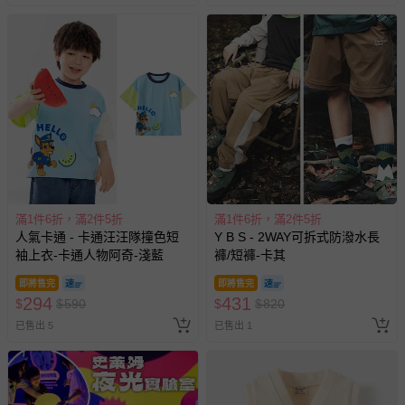
與服務，謝謝。
針對滿件折/滿額贈…等活動，如因部份退貨，而該訂單保
留商品未達活動門檻，將以原價計算，活動贈品亦需一併退
回。
部分商品依據消費者保護法的規定，不適用七天鑑賞期/猶
豫期範圍：
易於腐敗、保存期限較短或解約時即將逾期（例如生鮮
商品、食品等）。
滿1件6折，滿2件5折
滿1件6折，滿2件5折
客製化商品（例如客製生日書、姓名貼等）。
人氣卡通 - 卡通汪汪隊撞色短
Y B S - 2WAY可拆式防潑水長
報紙、期刊或雜誌（惟書籍如經拆封、使用，則酌收整
袖上衣-卡通人物阿奇-淺藍
褲/短褲-卡其
新費用）。
即將售完
即將售完
經消費者拆封之影音商品或電腦軟體（例如 DVD、CD
294
431
$
$
590
$
$
820
等）。
已售出 5
已售出 1
非以有形媒介提供之數位內容或一經提供即為完成之線
上服務，經消費者事先同意始提供（例如線上課程、遊
戲或活動點數等）。