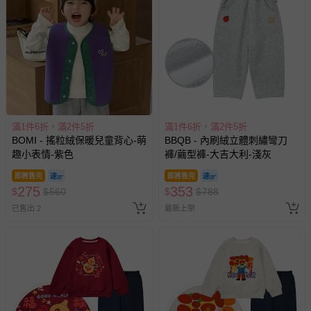
滿1件6折，滿2件5折
滿1件6折，滿2件5折
BOMI - 搖粒絨保暖兒童背心-萌
BBQB - 內刷絨立體刺繡彎刀
趣小表情-紫色
褲/繭型褲-大吉大利-淺灰
即將售完
即將售完
275
353
$
$
560
$
$
788
已售出 2
最新上架