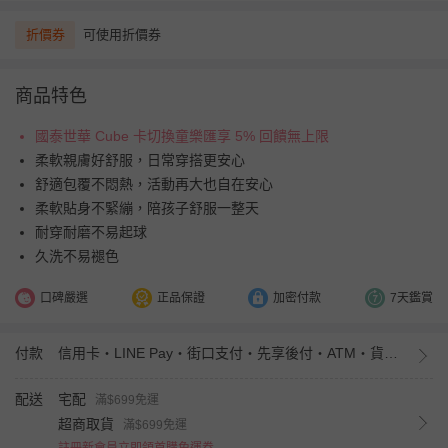
折價券
可使用折價券
商品特色
國泰世華 Cube 卡切換童樂匯享 5% 回饋無上限
柔軟親膚好舒服，日常穿搭更安心
舒適包覆不悶熱，活動再大也自在安心
柔軟貼身不緊繃，陪孩子舒服一整天
耐穿耐磨不易起球
久洗不易褪色
口碑嚴選
正品保證
加密付款
7天鑑賞
付款
信用卡・LINE Pay・街口支付・先享後付・ATM・貨到付款・iPASS MONEY
配送
宅配
滿$699免運
超商取貨
滿$699免運