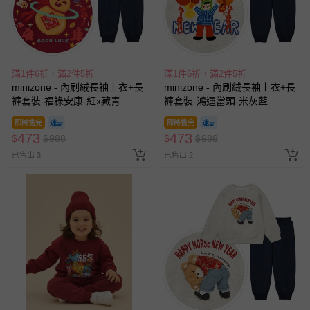
滿1件6折，滿2件5折
滿1件6折，滿2件5折
minizone - 內刷絨長袖上衣+長
minizone - 內刷絨長袖上衣+長
褲套裝-福祿安康-紅x藏青
褲套裝-鴻運當頭-米灰藍
即將售完
即將售完
473
473
$
$
988
$
$
988
已售出 3
已售出 2