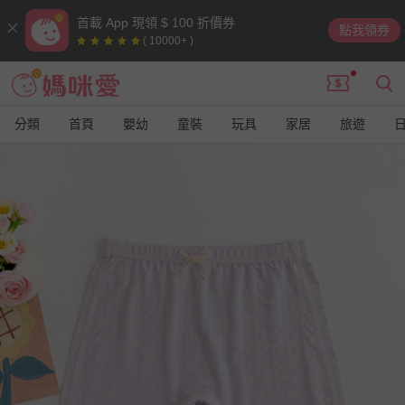
首載 App 現領 $ 100 折價券
點我領券
( 10000+ )
分類
首頁
嬰幼
童裝
玩具
家居
旅遊