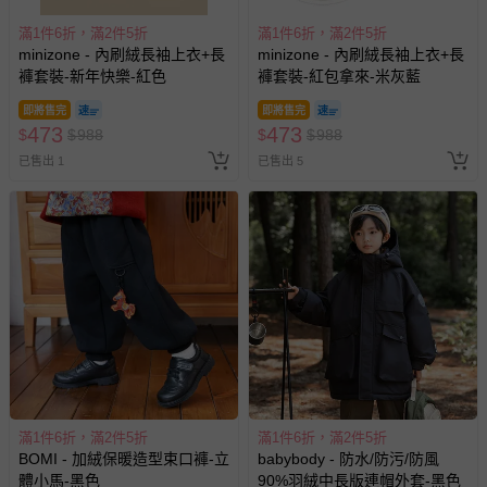
滿1件6折，滿2件5折
滿1件6折，滿2件5折
minizone - 內刷絨長袖上衣+長
minizone - 內刷絨長袖上衣+長
褲套裝-新年快樂-紅色
褲套裝-紅包拿來-米灰藍
即將售完
即將售完
473
473
$
$
988
$
$
988
已售出 1
已售出 5
滿1件6折，滿2件5折
滿1件6折，滿2件5折
BOMI - 加絨保暖造型束口褲-立
babybody - 防水/防污/防風
體小馬-黑色
90%羽絨中長版連帽外套-黑色