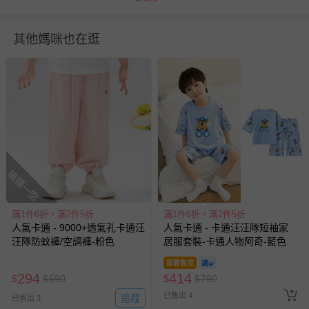
注意事項
其他媽咪也在逛
※尺寸為平鋪測量，因測量方式不同，可能存在1-3cm誤差，敬請
諒解。
※建議身高會因每人感受、身材比例及穿著習慣而有所不同，僅供
參考。
※由於螢幕顯示、拍攝光線、個人認知不同等因素，可能會造成略
有色差，請依收到實物顏色為準哦。
退換貨須知
您所購買的商品享有7天的鑑賞期／猶豫期權益，但此期間
搶購一空
並非試用期，您所退回的商品必須是未經使用的全新狀態，
包含完整包裝、配件、說明文件及贈品等。
滿1件6折，滿2件5折
滿1件6折，滿2件5折
人氣卡通 - 9000+透氣孔卡通汪
人氣卡通 - 卡通汪汪隊短袖家
如需退換貨，請於收到商品7天（含例假日內提出），如為
汪隊防蚊褲/空調褲-粉色
居服套裝-卡通人物阿奇-藍色
瑕疵退換貨所產生的運費，將由媽咪愛負責處理，若非瑕疵
即將售完
退貨，您可至『查詢訂單』>『已出貨』中查詢該筆訂單，
294
414
$
$
590
$
$
790
並點選『我要退貨』即可進行申請。若有相關退貨問題，請
已售出 4
至媽咪愛
LINE@客服ID: @mamilove
我們將依序為您處理
追蹤
已售出 3