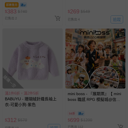
即將售完
383
269
$
$
740
$
$
549
已售出 2
追蹤
已售出 4
搶購一空
滿1件6折，滿2件5折
mini boss - 『展期票』【 mini
BABUYU - 珊瑚絨針織長袖上
boss 職感 RPG 模擬城@信義
衣-可愛小狗-紫色
A11 】2026/7/10-8/30 (電子票
券，於展期現場憑訂單編號兌
58折
換，依現場梯次安排入場，逾
312
699
$
$
570
$
$
1200
期作廢) (兒童票(2歲以上)贈一
已售出 112
追蹤
名陪伴成人)
已售出 13