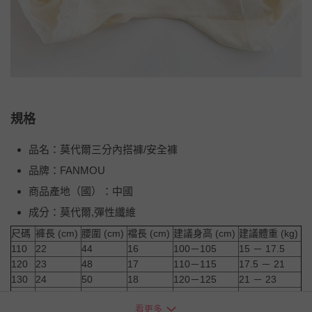
規格
品名：莫代爾三分內搭褲/安全褲
品牌：FANMOU
商品產地（國）：中國
成分：莫代爾,彈性纖維
尺碼
褲長 (cm)
腰圍 (cm)
襠長 (cm)
建議身高 (cm)
建議體重 (kg)
110
22
44
16
100－105
15 － 17.5
120
23
48
17
110－115
17.5 － 21
130
24
50
18
120－125
21 － 23
140
25
52
19
130－135
23 － 27.5
看更多
150
26
54
20
140－145
27.5 － 30