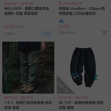
滿1件6折，滿2件5折
滿1500元贈好禮
WELLKIDS - 萌趣立體造型長
病毒崩 VirusBom - 100ppm噴
袖襯衫-恐龍-黃藍格紋
劑隨身瓶-公司貨/最新效
期-100ml
270
370
$
$
550
$
已售出 98974
追蹤
已售出 8
搶購一空
滿1件6折，滿2件5折
滿1件6折，滿2件5折
Y B S - 純棉打摺休閒長褲-迷彩
BE TOP - 純棉休閒長褲-微笑
拼接-軍綠
恐龍-藏青