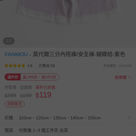
1/1
FANMOU
-
莫代爾三分內搭褲/安全褲-蝴蝶結-紫色
4.8
已售出 58
商品編號：1023928
進團購
滿件折
滿1件6折，滿2件5折
市售價
促銷價
單件已折價
119
$
299
199
$
$
即將售完
尺碼
110cm、120cm、130cm、140cm、150cm
現貨
付款後 1~3 個工作天 出貨