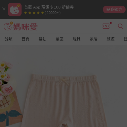
首載 App 現領 $ 100 折價券
點我領券
( 10000+ )
分類
首頁
嬰幼
童裝
玩具
家居
旅遊