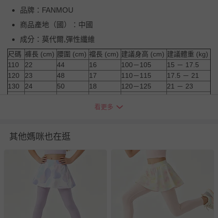
品牌：FANMOU
商品產地（國）：中國
成分：莫代爾,彈性纖維
尺碼
褲長 (cm)
腰圍 (cm)
襠長 (cm)
建議身高 (cm)
建議體重 (kg)
110
22
44
16
100－105
15 － 17.5
120
23
48
17
110－115
17.5 － 21
130
24
50
18
120－125
21 － 23
140
25
52
19
130－135
23 － 27.5
看更多
150
26
54
20
140－145
27.5 － 30
注意事項
其他媽咪也在逛
※尺寸為平鋪測量，因測量方式不同，可能存在1-3cm誤差，敬請
諒解。
※建議身高會因每人感受、身材比例及穿著習慣而有所不同，僅供
參考。
※由於螢幕顯示、拍攝光線、個人認知不同等因素，可能會造成略
有色差，請依收到實物顏色為準哦。
退換貨須知