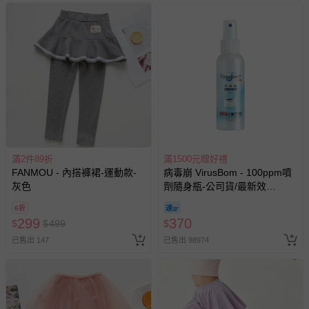
商品如因「價格、組合」等錯誤原因，導致無法安排出貨，
會主動以簡訊及mail通知訂單取消事宜，並將提供適當補
償。
滿2件89折
滿1500元贈好禮
FANMOU - 內搭褲裙-運動款-
病毒崩 VirusBom - 100ppm噴
灰色
劑隨身瓶-公司貨/最新效
期-100ml
6折
299
370
$
$
499
$
已售出 147
已售出 98974