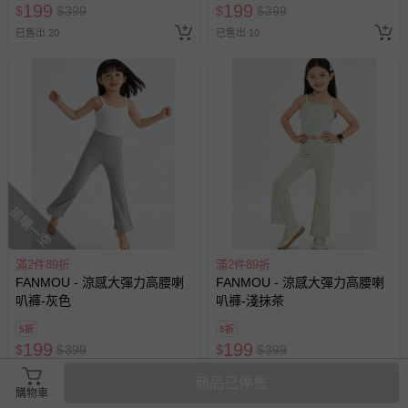
199
199
$
$
399
$
$
399
已售出 20
已售出 10
搶購一空
滿2件89折
滿2件89折
FANMOU - 涼感大彈力高腰喇
FANMOU - 涼感大彈力高腰喇
叭褲-灰色
叭褲-淺抹茶
5折
5折
199
199
$
$
399
$
$
399
已售出 1
追蹤
已售出 1
商品已停售
購物車