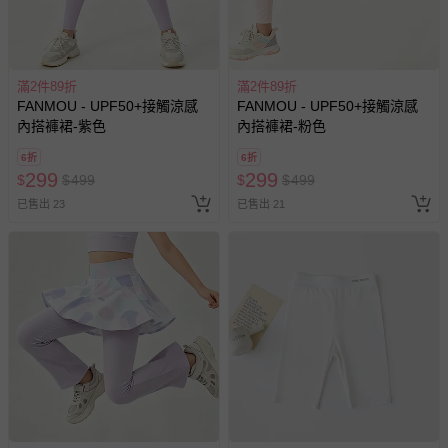
您所購買的商品享有7天的鑑賞期／猶豫期權益，但此期間
並非試用期，您所退回的商品必須是未經使用的全新狀態，
包含完整包裝、配件、說明文件及贈品等。
滿2件89折
滿2件89折
FANMOU - UPF50+接觸涼感
FANMOU - UPF50+接觸涼感
如需退換貨，請於收到商品7天（含例假日內提出），如為
內搭褲裙-紫色
內搭褲裙-粉色
瑕疵退換貨所產生的運費，將由媽咪愛負責處理，若非瑕疵
6折
6折
退貨，您可至『查詢訂單』>『已出貨』中查詢該筆訂單，
299
299
$
$
499
$
$
499
並點選『我要退貨』即可進行申請。若有相關退貨問題，請
已售出 23
已售出 21
至媽咪愛
LINE@客服ID: @mamilove
我們將依序為您處理
與服務，謝謝。
針對滿件折/滿額贈…等活動，如因部份退貨，而該訂單保
留商品未達活動門檻，將以原價計算，活動贈品亦需一併退
回。
部分商品依據消費者保護法的規定，不適用七天鑑賞期/猶
豫期範圍：
易於腐敗、保存期限較短或解約時即將逾期（例如生鮮
商品、食品等）。