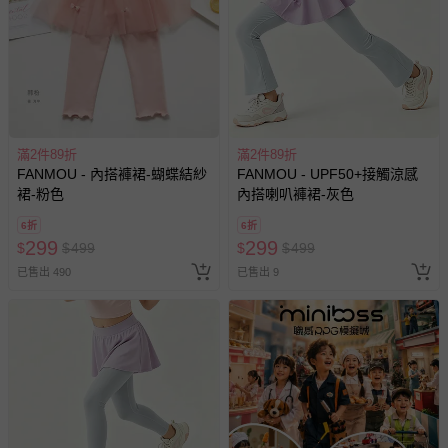
滿2件89折
滿2件89折
FANMOU - 內搭褲裙-蝴蝶結紗
FANMOU - UPF50+接觸涼感
裙-粉色
內搭喇叭褲裙-灰色
6折
6折
299
299
$
$
499
$
$
499
已售出 490
已售出 9