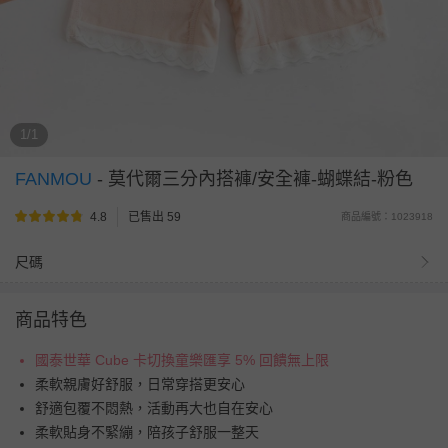
1/1
FANMOU
-
莫代爾三分內搭褲/安全褲-蝴蝶結-粉色
4.8
已售出 59
商品編號：1023918
尺碼
商品特色
國泰世華 Cube 卡切換童樂匯享 5% 回饋無上限
柔軟親膚好舒服，日常穿搭更安心
舒適包覆不悶熱，活動再大也自在安心
柔軟貼身不緊繃，陪孩子舒服一整天