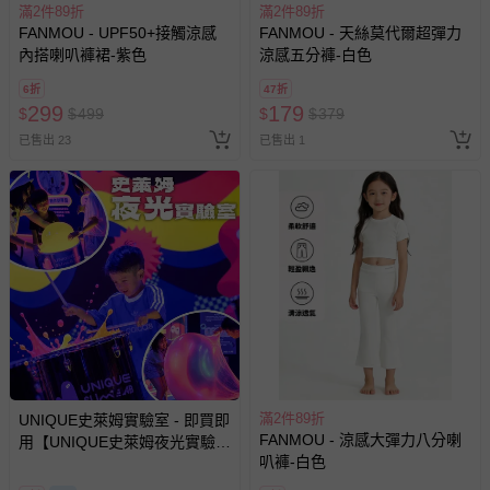
滿2件89折
滿2件89折
客製化商品（例如客製生日書、姓名貼等）。
FANMOU - UPF50+接觸涼感
FANMOU - 天絲莫代爾超彈力
內搭喇叭褲裙-紫色
涼感五分褲-白色
報紙、期刊或雜誌（惟書籍如經拆封、使用，則酌收整
新費用）。
6折
47折
299
179
$
$
499
$
$
379
經消費者拆封之影音商品或電腦軟體（例如 DVD、CD
等）。
已售出 23
已售出 1
非以有形媒介提供之數位內容或一經提供即為完成之線
上服務，經消費者事先同意始提供（例如線上課程、遊
戲或活動點數等）。
已拆封之以下類型商品：
-個人衛生用品（例如尿布、貼身衣物、泳裝、襪子、地
墊、寢具類等）。
-新生兒親膚衣物（嬰幼兒包巾與背巾、包屁衣、學習
褲、紗布衣等）。
-接觸性孕哺產品（奶嘴、奶瓶、擠乳器、哺乳衣、托腹
帶束縛衣、餐搖椅等）。
滿2件89折
UNIQUE史萊姆實驗室 - 即買即
-其他原廠盒裝商品封口處已貼上「不可拆封」，或具警
FANMOU - 涼感大彈力八分喇
用【UNIQUE史萊姆夜光實驗室
示字句等說明貼紙、封條者。
叭褲-白色
@ 台北科教館 】2026/6/11-
國際航空、客運、訂房等服務。
8/30 (電子票券，於展期現場憑