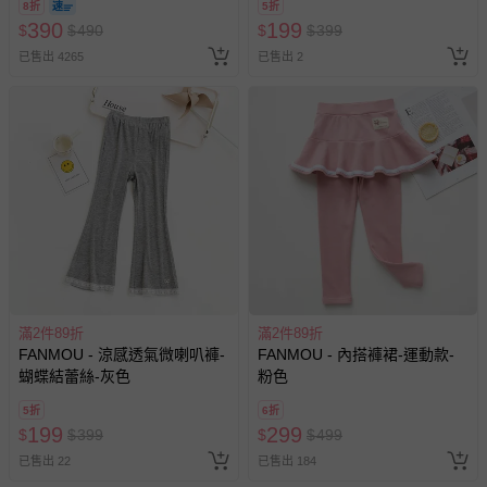
8折
5折
訂單編號兌換，逾期作廢) (大
390
199
$
$
490
$
$
399
人小孩均一價(3歲以上需購票))
相關的退換貨辦理流程，可詳見：
退換貨 & 退款問題
已售出 4265
已售出 2
其他常見問題：
運送服務：目前提供的運送僅限台灣本島。如您位於離島地
區，可能會無法配送，或須依據商品需加收離島運費。廠商
亦保留出貨與否的權利。離島、偏遠地區、樓層親送等加價
費用，可能會另需加收。
商品實際的配達日期，可於訂單個人資料內的查詢訂單內，
已出貨通知之訊息為主。
如您收到商品，請依正常流程檢查是否完好，若商品遇瑕疵
情形，您可申請更換新品或退貨，請見：
退貨的辦理流程
。
滿2件89折
滿2件89折
FANMOU - 涼感透氣微喇叭褲-
FANMOU - 內搭褲裙-運動款-
若您對於會員帳號、商品訂購與資訊、購物流程、付款方
蝴蝶結蕾絲-灰色
粉色
式、折價券與購物金的使用、退貨及商品運送方式等有疑
問，你可詳見：
媽咪愛客服中心
。
5折
6折
199
299
$
$
399
$
$
499
預購商品：預購為海外同步代購，遇缺貨即會通知媽咪並協
助取消退款事宜。
已售出 22
已售出 184