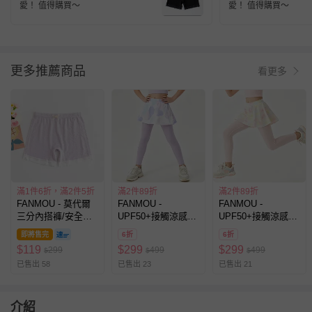
愛！ 值得購買～
愛！ 值得購買～
更多推薦商品
看更多
滿1件6折，滿2件5折
滿2件89折
滿2件89折
FANMOU - 莫代爾
FANMOU -
FANMOU -
三分內搭褲/安全褲-
UPF50+接觸涼感內
UPF50+接觸涼感內
蝴蝶結-紫色
搭褲裙-紫色
搭褲裙-粉色
即將售完
6折
6折
$
119
$
299
$
299
299
499
499
$
$
$
已售出 58
已售出 23
已售出 21
介紹