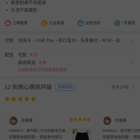
耐穿耐磨不易起球
久洗不易褪色
口碑嚴選
正品保證
加密付款
7天鑑賞
付款
信用卡・LINE Pay・街口支付・先享後付・ATM・貨到付款・iPASS MONEY
配送
宅配
免運
超商取貨
免運
註冊新會員立即領首購免運券
12 則熱心媽咪評論
更多評價
真實承諾
奕蓁陳
奕蓁陳
FANMOU - 莫代爾三分內搭褲/安全褲-
FANMOU - 莫代爾三分
蕾絲邊-黑色
木耳邊-白色
衣服質地很舒服， 穿起來也很可
衣服質地很舒服， 穿