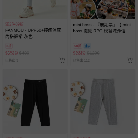
滿2件89折
mini boss - 『展期票』【 mini
FANMOU - UPF50+接觸涼感
boss 職感 RPG 模擬城@信義
內搭褲裙-灰色
A11 】2026/7/10-8/30 (電子票
券，於展期現場憑訂單編號兌
6折
58折
換，依現場梯次安排入場，逾
299
699
$
$
499
$
$
1200
期作廢) (兒童票(2歲以上)贈一
已售出 3
已售出 112
名陪伴成人)