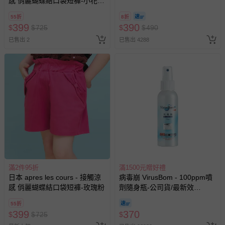
感 俏麗蝴蝶結口袋短褲-小花-
@ 台北科教館 】2026/6/11-
白
8/30 (電子票券，於展期現場憑
針對滿件折/滿額贈…等活動，如因部份退貨，而該訂單保
55折
8折
訂單編號兌換，逾期作廢) (大
留商品未達活動門檻，將以原價計算，活動贈品亦需一併退
399
390
$
$
725
$
$
490
人小孩均一價(3歲以上需購票))
回。
已售出 2
已售出 4288
部分商品依據消費者保護法的規定，不適用七天鑑賞期/猶
豫期範圍：
易於腐敗、保存期限較短或解約時即將逾期（例如生鮮
商品、食品等）。
客製化商品（例如客製生日書、姓名貼等）。
報紙、期刊或雜誌（惟書籍如經拆封、使用，則酌收整
新費用）。
經消費者拆封之影音商品或電腦軟體（例如 DVD、CD
等）。
滿2件95折
滿1500元贈好禮
日本 apres les cours - 接觸涼
病毒崩 VirusBom - 100ppm噴
非以有形媒介提供之數位內容或一經提供即為完成之線
感 俏麗蝴蝶結口袋短褲-玫瑰粉
劑隨身瓶-公司貨/最新效
上服務，經消費者事先同意始提供（例如線上課程、遊
期-100ml
戲或活動點數等）。
55折
399
370
$
$
725
$
已拆封之以下類型商品：