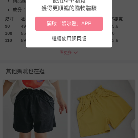
使用APP瀏覽
商品產地（國）：中國
獲得更順暢的購物體驗
成分：棉60%、聚酯纖維40%
尺寸
衣長
胸寬
肩寬
袖長
袖口寬
下擺寬
開啟「媽咪愛」APP
90
49
31
31
26.5
7
75.6
100
55
33
33
30
7.5
80
繼續使用網頁版
110
59
34
34
34.5
7.5
83.6
120
65
36
36
38.5
7.5
90
看更多
130
71
38
38
42.5
8
96
140
78
40
40
46.5
8
102.5
衣物洗滌、注意事項
其他媽咪也在逛
穿著時
，可能會因摩擦而
將顏色沾染到其他物品
上。請注
意，當被汗水或雨水沾濕時，也
會發生移染
的現象。
請
注意不要與淺色衣物疊穿
。
清洗時會掉色
，請
將衣物翻面後單獨清洗
。
請
避免在濕潤狀態下放置
，否則可能會
移染到其他商品
上。
如果顏色沾染到其他衣物，請
立即清洗
。
隨著
反覆使用
，顏色會
逐漸脫落並變白
。