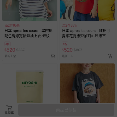
滿2件95折
滿2件95折
日本 apres les cours - 學院風
日本 apres les cours - 純棉可
配色縫線寬鬆短袖上衣-條紋
愛印花寬版短袖T恤-超級市場-
紅
6折
6折
520
520
$
$
867
$
$
867
最新上架
最新上架
商品已停售
購物車