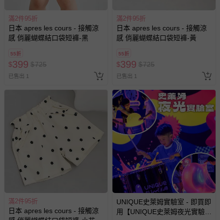
每件商品的
顏色呈現
與
質感
會有所不同，這是此種
加工的特
色
。
滿2件95折
滿2件95折
日本 apres les cours - 接觸涼
日本 apres les cours - 接觸涼
每件商品在拍攝時力求忠實呈現，但因為每台電腦、手機或
感 俏麗蝴蝶結口袋短褲-黑
感 俏麗蝴蝶結口袋短褲-黃
平板會因為螢幕亮度及解析度不同，與實際成品還是會有些
差異。
55折
55折
399
399
$
$
725
$
$
725
預購為海外同步代購，遇缺貨即會通知媽咪並協助取消退款
已售出 1
已售出 1
事宜。
退換貨須知
您所購買的商品享有7天的鑑賞期／猶豫期權益，但此期間
並非試用期，您所退回的商品必須是未經使用的全新狀態，
包含完整包裝、配件、說明文件及贈品等。
如需退換貨，請於收到商品7天（含例假日內提出），如為
瑕疵退換貨所產生的運費，將由媽咪愛負責處理，若非瑕疵
退貨，您可至『查詢訂單』>『已出貨』中查詢該筆訂單，
並點選『我要退貨』即可進行申請。若有相關退貨問題，請
至媽咪愛
LINE@客服ID: @mamilove
我們將依序為您處理
滿2件95折
UNIQUE史萊姆實驗室 - 即買即
與服務，謝謝。
日本 apres les cours - 接觸涼
用【UNIQUE史萊姆夜光實驗室