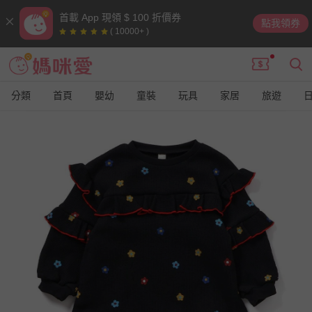
首載 App 現領 $ 100 折價券
點我領券
( 10000+ )
分類
首頁
嬰幼
童裝
玩具
家居
旅遊