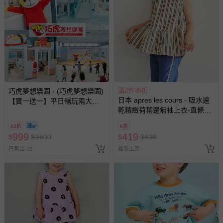
滿2件95折
巧虎夢想樂園 - (巧虎夢想樂園)
日本 apres les cours - 吸水速
【買一送一】平日暢玩兩大一
乾精緻荷葉邊無袖上衣-直條紋-
小套票 (正券為電子票券現場兌
米棕系
換，贈送券現場領取)-效期至
62折
6折
2026/10/16 正券逾期視同現金
999
419
$
$
1600
$
$
698
券使用
已售出 72
最新上架