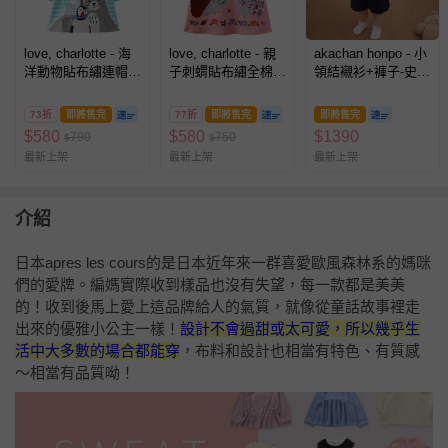
love, charlotte - 海
love, charlotte - 親
akachan honpo - 小
洋動物貼布繡連帽全
子刺蝟貼布繡全棉長
領結襯衫+褲子-史努
棉長袖洋裝
袖洋裝
比-深藍色
73折
即將售完
77折
即將售完
即將售完
$
580
$
580
$
1390
790
750
$
$
最新上架
最新上架
最新上架
介紹
日本apres les cours的是日本近年來一群喜愛歐風森林系的媽咪
們的愛牌。編媽實際收到樣品也沒有失望，每一款都是美美
的！收到後馬上愛上這品牌給人的氣質，就像從童話故事裡走
出來的優雅小公主一樣！
設計不會過甜或太可愛，所以幾乎生
活中大多數的場合都能穿
，布料和設計也相當有特色、有質感
～相當有品質呦！