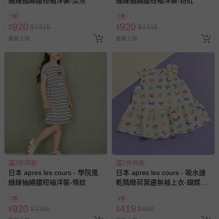
縫線抽繩腰短袖洋裝-炭灰
縫線抽繩腰短袖洋裝-粉紅
7折
7折
920
920
$
$
1315
$
$
1315
最新上架
最新上架
滿2件95折
滿2件95折
日本 apres les cours - 學院風
日本 apres les cours - 吸水速
縫線抽繩腰短袖洋裝-條紋
乾精緻荷葉邊無袖上衣-蝴蝶結-
象牙白
7折
6折
920
419
$
$
1315
$
$
698