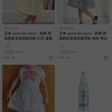
滿2件95折
滿2件95折
日本 apres les cours - 純棉 透
日本 apres les cours - 純棉 透
氣輕盈澎澎短袖洋裝-小花-淺黃
氣輕盈澎澎短袖洋裝-格紋-黑白
6折
6折
589
589
$
$
977
$
$
977
最新上架
最新上架