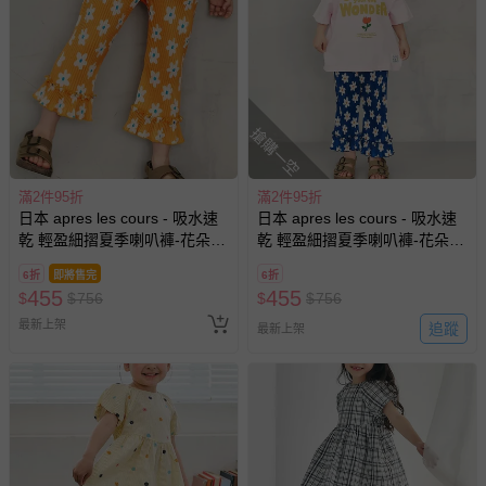
如您收到商品，請依正常流程檢查是否完好，若商品遇瑕疵
情形，您可申請更換新品或退貨，請見：
退貨的辦理流程
。
若您對於會員帳號、商品訂購與資訊、購物流程、付款方
式、折價券與購物金的使用、退貨及商品運送方式等有疑
問，你可詳見：
媽咪愛客服中心
。
搶購一空
預購商品：預購為海外同步代購，遇缺貨即會通知媽咪並協
助取消退款事宜。
滿2件95折
滿2件95折
日本 apres les cours - 吸水速
日本 apres les cours - 吸水速
商品如因「價格、組合」等錯誤原因，導致無法安排出貨，
乾 輕盈細摺夏季喇叭褲-花朵-
乾 輕盈細摺夏季喇叭褲-花朵-
會主動以簡訊及mail通知訂單取消事宜，並將提供適當補
橘
藍
償。
6折
即將售完
6折
455
455
$
$
756
$
$
756
最新上架
追蹤
最新上架