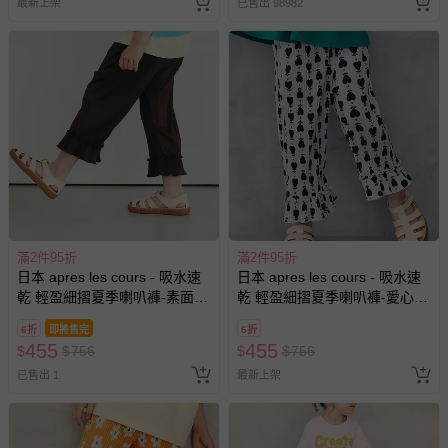
-個人衛生用品（例如尿布、貼身衣物、泳裝、襪子、地
最新上架
已售出 98982
墊、寢具類等）。
-新生兒親膚衣物（嬰幼兒包巾與背巾、包屁衣、學習
褲、紗布衣等）。
-接觸性孕哺產品（奶嘴、奶瓶、擠乳器、哺乳衣、托腹
帶束縛衣、餐搖椅等）。
-其他原廠盒裝商品封口處已貼上「不可拆封」，或具警
示字句等說明貼紙、封條者。
國際航空、客運、訂房等服務。
相關的退換貨辦理流程，可詳見：
退換貨 & 退款問題
滿2件95折
滿2件95折
日本 apres les cours - 吸水速
日本 apres les cours - 吸水速
其他常見問題：
乾 輕盈細摺夏季喇叭褲-素面-
乾 輕盈細摺夏季喇叭褲-愛心-
炭灰
黑白
運送服務：目前提供的運送僅限台灣本島。如您位於離島地
6折
即將售完
6折
區，可能會無法配送，或須依據商品需加收離島運費。廠商
455
455
$
$
756
$
$
756
亦保留出貨與否的權利。離島、偏遠地區、樓層親送等加價
已售出 1
最新上架
費用，可能會另需加收。
商品實際的配達日期，可於訂單個人資料內的查詢訂單內，
已出貨通知之訊息為主。