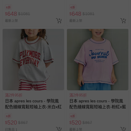
店-奶油x咖
道具-象牙白
6折
6折
648
648
$
$
1081
$
$
1081
最新上架
最新上架
滿2件95折
滿2件95折
日本 apres les cours - 學院風
日本 apres les cours - 學院風
配色縫線寬鬆短袖上衣-米白x紅
配色縫線寬鬆短袖上衣-粉紅x藍
6折
6折
520
520
$
$
867
$
$
867
已售出 1
最新上架