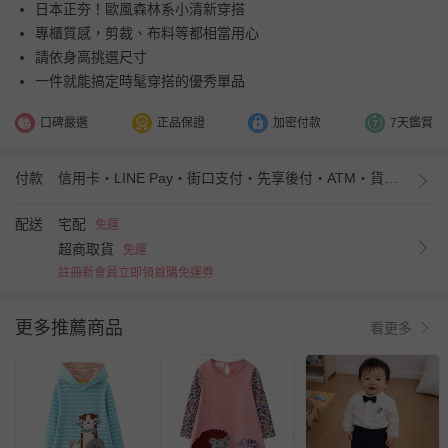
日本正夯！歐風森林系小清新穿搭
專櫃質感，剪裁、布料等都相當用心
請依身高挑選尺寸
一件就能搞定時髦穿搭的優秀單品
口碑嚴選
正品保證
加密付款
7天鑑賞
付款
信用卡・LINE Pay・街口支付・先享後付・ATM・貨到付款・iPASS MONEY
配送
宅配
免運
超商取貨
免運
註冊新會員立即領首購免運券
更多推薦商品
看更多