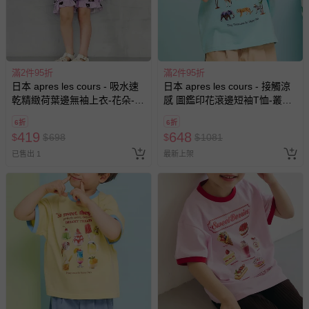
滿2件95折
滿2件95折
日本 apres les cours - 吸水速
日本 apres les cours - 接觸涼
乾精緻荷葉邊無袖上衣-花朵-薰
感 圖鑑印花滾邊短袖T恤-叢林
衣草
動物-水藍
6折
6折
419
648
$
$
698
$
$
1081
已售出 1
最新上架