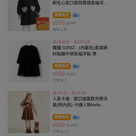
刷毛心型口袋荷葉領長袖洋
裝-黑
即將售完
575
$998
$
最新上架
滿1件65折，滿2件55折
韓國 OZKIZ - (內磨毛)柔美網
紗點綴中領長袖洋裝-黑
即將售完
559
$960
$
已售出 1
滿1件6折，滿2件5折
人氣卡通 - 燈芯絨蛋糕吊帶洋
裝(附內搭)-卡通人物Hello
Kitty-棕色
即將售完
599
$1200
$
已售出 11