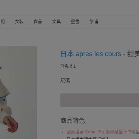
日用
女裝
食品
文具
童書
孕哺
日本 apres les cours
-
甜美
已售出 1
尺碼
商品特色
國泰世華 Cube 卡切換童樂匯享 5%