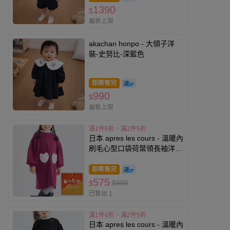
1390
$
最新上架
akachan honpo - 大領子洋
裝-史努比-深藍色
即將售完
990
$
最新上架
滿1件6折，滿2件5折
日本 apres les cours - 溫暖內
刷毛心型口袋荷葉領長袖洋
裝-莓果紅
即將售完
575
$998
$
已售出 1
滿1件6折，滿2件5折
日本 apres les cours - 溫暖內