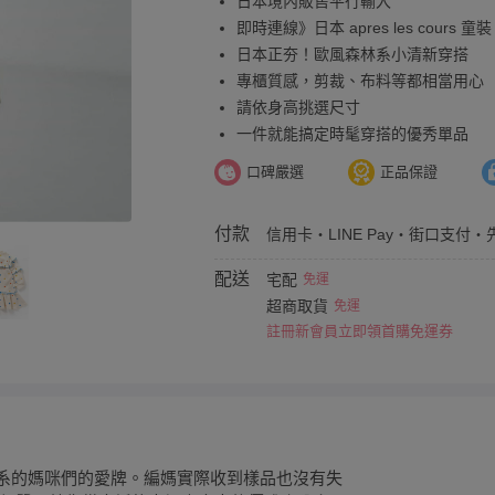
日本境內販售平行輸入
即時連線》日本 apres les cours 童裝
日本正夯！歐風森林系小清新穿搭
專櫃質感，剪裁、布料等都相當用心
請依身高挑選尺寸
一件就能搞定時髦穿搭的優秀單品
口碑嚴選
正品保證
付款
信用卡・LINE Pay・街口支付・
配送
宅配
免運
超商取貨
免運
註冊新會員立即領首購免運券
歐風森林系的媽咪們的愛牌。編媽實際收到樣品也沒有失