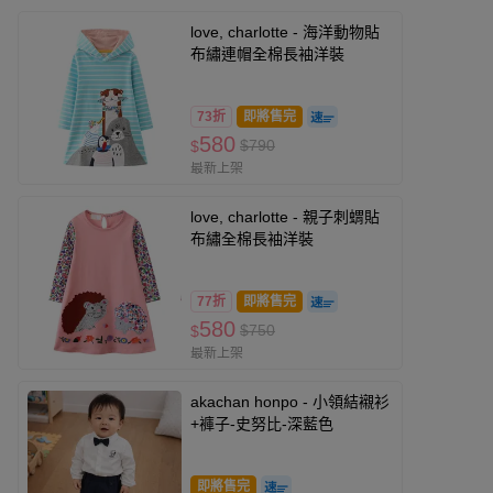
love, charlotte - 海洋動物貼
布繡連帽全棉長袖洋裝
73折
即將售完
580
$790
$
最新上架
love, charlotte - 親子刺蝟貼
布繡全棉長袖洋裝
77折
即將售完
580
$750
$
最新上架
akachan honpo - 小領結襯衫
+褲子-史努比-深藍色
即將售完