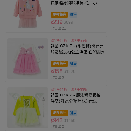
長袖連身網紗洋裝-花卉小兔-
粉色
即將售完
239
$599
$
已售出 21
滿1件65折，滿2件55折
韓國 OZKIZ - (附髮飾)閃亮亮
片點綴長袖公主洋裝-白X桃粉
即將售完
858
$1320
$
已售出 3
滿1件65折，滿2件55折
韓國 OZKIZ - 魔法精靈長袖
洋裝(附翅膀/星星杖)-黃綠
即將售完
943
$1450
$
已售出 2