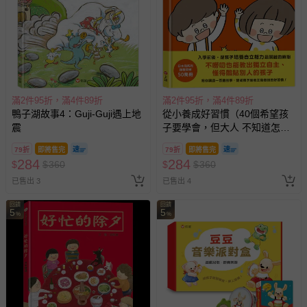
滿2件95折，滿4件89折
滿2件95折，滿4件89折
鴨子湖故事4：Guji-Guji遇上地
從小養成好習慣（40個希望孩
震
子要學會，但大人 不知道怎麼
教的生活習慣）
79折
即將售完
79折
即將售完
284
284
$
$
360
$
$
360
已售出 3
已售出 4
回饋
回饋
5
5
%
%