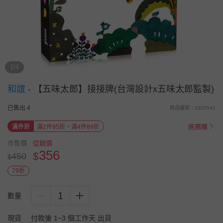
1/4
和誼
-
【五味太郎】接接牌(台灣設計x五味太郎監製)
已售出 4
商品編號：1020541
進團購
滿件折
滿2件95折，滿4件89折
市售價
促銷價
356
$
450
$
79折
1
數量
現貨
付款後 1~3 個工作天 出貨