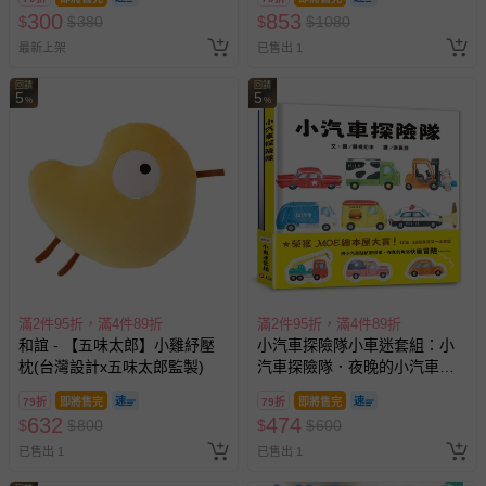
300
853
$
$
380
$
$
1080
最新上架
已售出 1
回饋
回饋
5
5
%
%
滿2件95折，滿4件89折
滿2件95折，滿4件89折
和誼 - 【五味太郎】小雞紓壓
小汽車探險隊小車迷套組：小
枕(台灣設計x五味太郎監製)
汽車探險隊．夜晚的小汽車探
險隊（加贈7張小汽車貼紙）
79折
即將售完
79折
即將售完
632
474
$
$
800
$
$
600
已售出 1
已售出 1