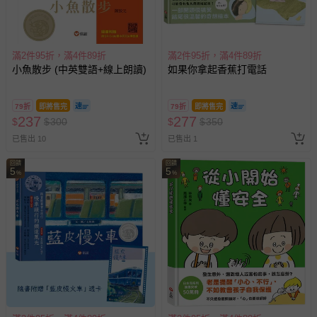
滿2件95折，滿4件89折
滿2件95折，滿4件89折
小魚散步 (中英雙語+線上朗讀)
如果你拿起香蕉打電話
79折
即將售完
79折
即將售完
237
277
$
$
300
$
$
350
已售出 10
已售出 1
回饋
回饋
5
5
%
%