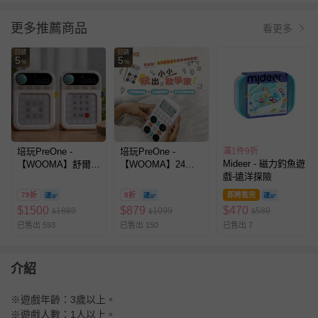
更多推薦商品
看更多
回饋
回饋
5
5
%
%
培玩PreOne -
培玩PreOne -
滿1件9折
Mideer - 磁力釣魚遊
【WOOMA】舒爾特
【WOOMA】24點
戲-遠洋探險
專注力訓練機組
數感邏輯大作戰
79折
8折
即將售完
$
1500
$
879
$
470
1889
1099
580
$
$
$
已售出 593
已售出 150
已售出 7
介紹
※遊戲年齡：3歲以上。
※遊戲人數：1人以上。