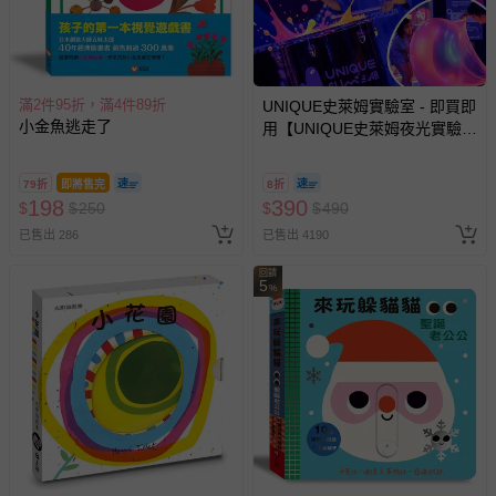
至媽咪愛
LINE@客服ID: @mamilove
我們將依序為您處理
與服務，謝謝。
針對滿件折/滿額贈…等活動，如因部份退貨，而該訂單保
滿2件95折，滿4件89折
UNIQUE史萊姆實驗室 - 即買即
留商品未達活動門檻，將以原價計算，活動贈品亦需一併退
小金魚逃走了
用【UNIQUE史萊姆夜光實驗室
回。
@ 台北科教館 】2026/6/11-
8/30 (電子票券，於展期現場憑
79折
即將售完
8折
部分商品依據消費者保護法的規定，不適用七天鑑賞期/猶
訂單編號兌換，逾期作廢) (大
198
390
$
$
250
$
$
490
豫期範圍：
人小孩均一價(3歲以上需購票))
已售出 286
易於腐敗、保存期限較短或解約時即將逾期（例如生鮮
已售出 4190
商品、食品等）。
回饋
5
%
客製化商品（例如客製生日書、姓名貼等）。
報紙、期刊或雜誌（惟書籍如經拆封、使用，則酌收整
新費用）。
經消費者拆封之影音商品或電腦軟體（例如 DVD、CD
等）。
非以有形媒介提供之數位內容或一經提供即為完成之線
上服務，經消費者事先同意始提供（例如線上課程、遊
戲或活動點數等）。