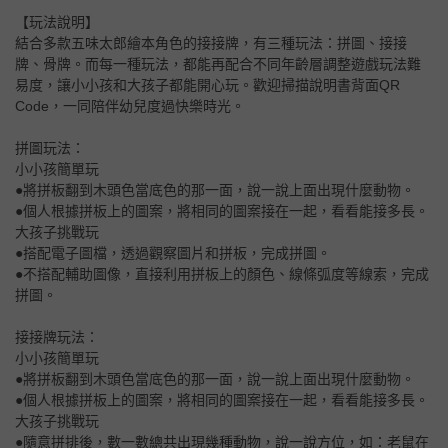
【玩法說明】
結合多款五味太郎繪本角色的接接牌，有三種玩法：拼圖、接接
牌、骨牌。而每一種玩法，都能再配合不同年齡層調整遊戲玩法難
易度，讓小小孩和大孩子都能開心玩。歡迎掃描說明書背面QR
Code，一同陪伴幼兒度過快樂時光。
拼圖玩法：
小小孩簡單玩
●將拼板翻到木頭色當底色的那一面，說一說上面出現什麼動物。
●個人根據拼板上的圖案，將相同的圖案接在一起，看看能接多長。
大孩子挑戰玩
●搭配電子圖檔，透過觀察圖片和拼板，完成拼圖。
●不搭配輔助圖像，直接利用拼板上的顏色、線條弧度等線索，完成
拼圖。
接接牌玩法：
小小孩簡單玩
●將拼板翻到木頭色當底色的那一面，說一說上面出現什麼動物。
●個人根據拼板上的圖案，將相同的圖案接在一起，看看能接多長。
大孩子挑戰玩
●隨意拼排後，數一數總共出現幾種動物，說一說方位，如：老鼠在