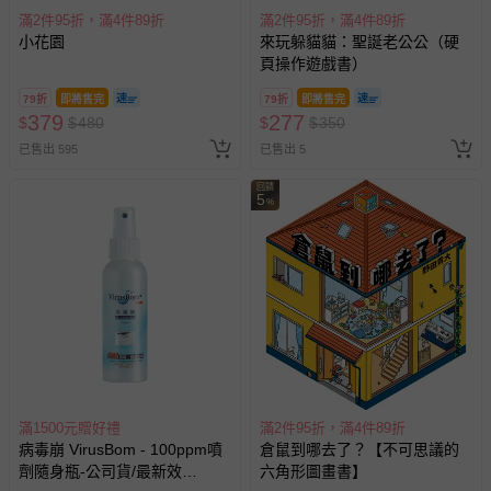
滿2件95折，滿4件89折
滿2件95折，滿4件89折
已拆封之以下類型商品：
小花園
來玩躲貓貓：聖誕老公公（硬
-個人衛生用品（例如尿布、貼身衣物、泳裝、襪子、地
頁操作遊戲書）
墊、寢具類等）。
-新生兒親膚衣物（嬰幼兒包巾與背巾、包屁衣、學習
79折
即將售完
79折
即將售完
379
277
$
$
480
$
$
350
褲、紗布衣等）。
-接觸性孕哺產品（奶嘴、奶瓶、擠乳器、哺乳衣、托腹
已售出 595
已售出 5
帶束縛衣、餐搖椅等）。
回饋
-其他原廠盒裝商品封口處已貼上「不可拆封」，或具警
5
%
示字句等說明貼紙、封條者。
國際航空、客運、訂房等服務。
相關的退換貨辦理流程，可詳見：
退換貨 & 退款問題
其他常見問題：
運送服務：目前提供的運送僅限台灣本島。如您位於離島地
滿1500元贈好禮
滿2件95折，滿4件89折
區，可能會無法配送，或須依據商品需加收離島運費。廠商
病毒崩 VirusBom - 100ppm噴
倉鼠到哪去了？【不可思議的
亦保留出貨與否的權利。離島、偏遠地區、樓層親送等加價
劑隨身瓶-公司貨/最新效
六角形圖畫書】
費用，可能會另需加收。