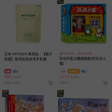
5
%
滿2件95折，滿4件89折
日本 MIYOSHI 無添加 - 【親子
豆豆的家立體遊戲屋(附豆豆小
首選】無添加泡沫洗手乳補充
偶)
包-300ml
破盤
79折
即將售完
95
774
$
$
240
$
$
980
已售出 4550
已售出 3
回饋
回饋
5
5
%
%