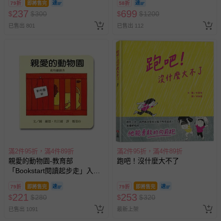
79折
即將售完
58折
換，依現場梯次安排入場，逾
237
699
$
$
300
$
$
1200
期作廢) (兒童票(2歲以上)贈一
已售出 801
已售出 112
名陪伴成人)
滿2件95折，滿4件89折
滿2件95折，滿4件89折
親愛的動物園-教育部
跑吧！沒什麼大不了
「Bookstart閱讀起步走」入選
書單
79折
即將售完
79折
即將售完
221
253
$
$
280
$
$
320
已售出 1091
最新上架