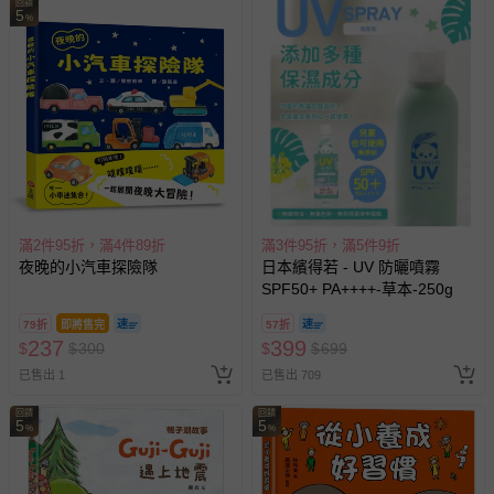
回饋
5
%
滿2件95折，滿4件89折
滿3件95折，滿5件9折
夜晚的小汽車探險隊
日本繽得若 - UV 防曬噴霧
SPF50+ PA++++-草本-250g
79折
即將售完
57折
237
399
$
$
300
$
$
699
已售出 1
已售出 709
回饋
回饋
5
5
%
%