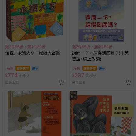
滿2件95折，滿4件89折
滿2件95折，滿4件89折
信誼 - 永續大亨—減碳大富翁
請問一下，踩得到底嗎？(中英
雙語+線上朗讀)
79折
即將售完
79折
即將售完
774
237
$
$
980
$
$
300
最新上架
已售出 5
回饋
5
%