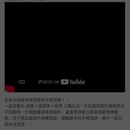
五味太郎繪本角色變成木製拼板！！
一盒就能玩 拼圖＋接接牌＋骨牌 三種玩法！彩色面用顏色線索拼出
不同動物，木頭面練習串接排列，最後把拼板立起來挑戰骨牌連
倒；孩子邊玩邊提升視覺辨識、邏輯思考與手眼協調，親子一起玩
超有成就感！！