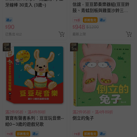
信誼 - 豆豆節奏樂器組(豆豆鈴
牙線棒 30支入 (3歲~)
鼓、青蛙刮板與雞蛋沙鈴三款
節奏樂器)
79折
即將售完
90
948
$
$
$
1200
已售出 612
最新上架
回饋
回饋
5
5
%
%
滿2件95折，滿4件89折
滿2件95折，滿4件89折
寶寶有聲書系列：豆豆玩音樂--
倒立的兔子
給0∼3歲的遊戲兒歌
79折
即將售完
79折
即將售完