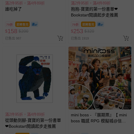
滿2件95折，滿4件89折
滿2件95折，滿4件89折
誰吃掉了
抱抱-寶寶的第一份書單❤
Bookstart閱讀起步走推薦
79折
即將售完
79折
即將售完
158
253
$
$
200
$
$
320
已售出 987
已售出 1919
滿2件95折，滿4件89折
mini boss - 『展期票』【 mini
從頭動到腳-寶寶的第一份書單
boss 職感 RPG 模擬城@信義
❤Bookstart閱讀起步走推薦
A11 】2026/7/10-8/30 (電子票
券，於展期現場憑訂單編號兌