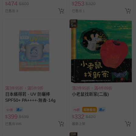
474
253
$
$
600
$
$
320
已售出 3
已售出 1
回饋
5
%
滿3件95折，滿5件9折
滿2件95折，滿4件89折
日本繽得若 - UV 防曬棒
小老鼠找新家(二版)
SPF50+ PA++++-無香-14g
57折
79折
即將售完
399
332
$
$
699
$
$
420
已售出 695
最新上架
回饋