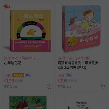
滿2件95折，滿4件89折
滿2件95折，滿4件89折
小雞逃跑記
寶寶有聲書系列：早安晚安－
給0-3歲的自理兒歌
79折
即將售完
79折
198
395
$
$
250
$
$
500
已售出 263
已售出 623