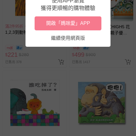
使用APP瀏覽
獲得更順暢的購物體驗
開啟「媽咪愛」APP
滿2件95折，滿4件89折
HIGH5 花境計畫 - 【HIGH5 花
1,2,3到動物園
境計畫＠中和環球】親子優惠
繼續使用網頁版
套票 (平日不限時/假日3小時)-
使用期限至2026/12/30
79折
55折
221
499
$
$
280
$
$
900
已售出 378
已售出 1417