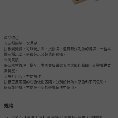
產品特色
☆三種願望一次滿足
拼板變變變，可以玩拼圖、接接牌，還有緊張刺激的骨牌，一盒桌
遊三種玩法，是最好玩又超值的選擇。
☆高質感
保留木材紋理，搭配日本國寶級畫家五味太郎的繪圖，玩遊戲也要
高質感。
☆設計用心，方便操作
拼板正反兩面的底色做出區隔，分別設計為木頭色和不同色彩，一
眼就能辨識，方便在不同的遊戲玩法中使用。
規格
品名：【五味太郎】接接牌(台灣設計x五味太郎監製)