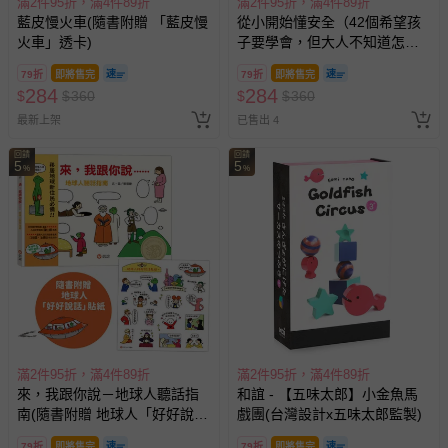
滿2件95折，滿4件89折
滿2件95折，滿4件89折
藍皮慢火車(隨書附贈 「藍皮慢
從小開始懂安全（42個希望孩
火車」透卡)
子要學會，但大人不知道怎麼
教的安全守則）
79折
即將售完
79折
即將售完
284
284
$
$
360
$
$
360
最新上架
已售出 4
回饋
回饋
5
5
%
%
滿2件95折，滿4件89折
滿2件95折，滿4件89折
來，我跟你說－地球人聽話指
和誼 - 【五味太郎】小金魚馬
南(隨書附贈 地球人「好好說
戲團(台灣設計x五味太郎監製)
話」貼紙)
79折
即將售完
79折
即將售完