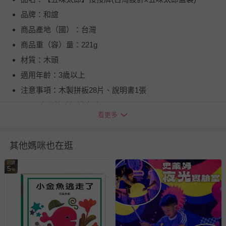
品牌：和誼
商品產地（國）：台灣
商品重（容）量：221g
材質：木頭
適用年齡：3歲以上
注意事項：木製拼板28片、說明書1張
BSMI商品檢驗標識字號：D38638
看更多
退換貨須知
您所購買的商品享有7天的鑑賞期／猶豫期權益，但此期間
其他媽咪也在逛
並非試用期，您所退回的商品必須是未經使用的全新狀態，
包含完整包裝、配件、說明文件及贈品等。
回饋
5
%
如需退換貨，請於收到商品7天（含例假日內提出），如為
瑕疵退換貨所產生的運費，將由媽咪愛負責處理，若非瑕疵
退貨，您可至『查詢訂單』>『已出貨』中查詢該筆訂單，
並點選『我要退貨』即可進行申請。若有相關退貨問題，請