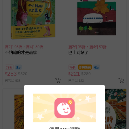
滿2件95折，滿4件89折
滿2件95折，滿4件89折
不怕輸的才是贏家
巴士到站了
79折
79折
即將售完
253
221
$
$
320
$
$
280
已售出 938
已售出 123