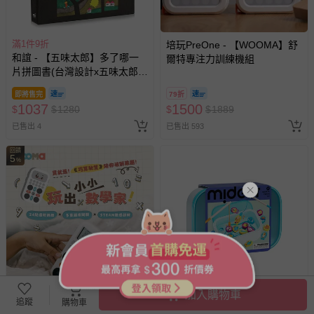
滿1件9折
培玩PreOne - 【WOOMA】舒
和誼 - 【五味太郎】多了哪一
爾特專注力訓練機組
片拼圖書(台灣設計x五味太郎監
製)
即將售完
79折
1037
1500
$
$
1280
$
$
1889
已售出 4
已售出 593
回饋
5
%
加入購物車
追蹤
購物車
滿1件9折
培玩PreOne - 【WOOMA】24