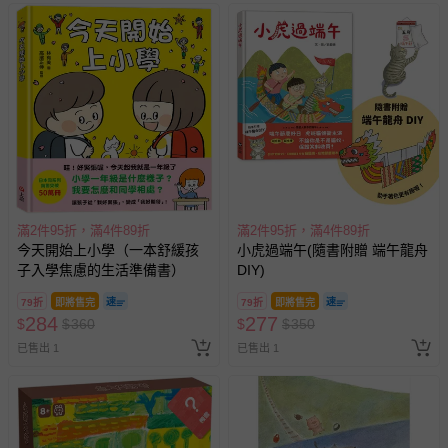
滿2件95折，滿4件89折
滿2件95折，滿4件89折
今天開始上小學（一本舒緩孩
小虎過端午(隨書附贈 端午龍舟
子入學焦慮的生活準備書）
DIY)
79折
即將售完
79折
即將售完
284
277
$
$
360
$
$
350
已售出 1
已售出 1