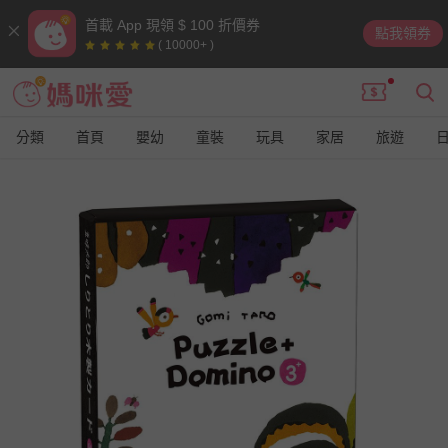
首載 App 現領 $ 100 折價券
點我領券
( 10000+ )
分類
首頁
嬰幼
童裝
玩具
家居
旅遊