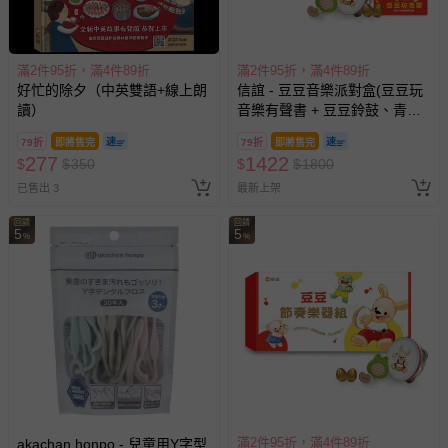
滿2件95折，滿4件89折
滿2件95折，滿4件89折
好忙的除夕（中英雙語+線上朗
信誼 - 豆豆音樂派對盒(豆豆玩
讀）
音樂有聲書 + 豆豆鈴鼓、青蛙
刮板與雞蛋沙鈴三款節奏樂器)
79折
即將售完
79折
即將售完
277
1422
$
$
350
$
$
1800
已售出 3
最新上架
回饋
回饋
5
5
%
%
滿2件95折，滿4件89折
akachan honpo - 兒童用Y字型