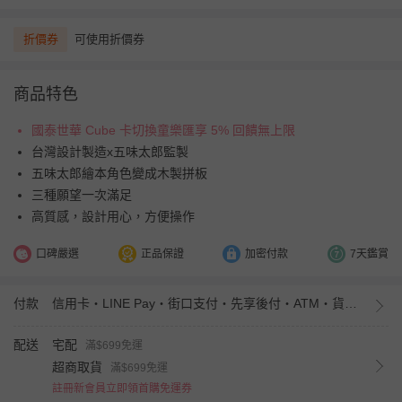
折價券
可使用折價券
商品特色
國泰世華 Cube 卡切換童樂匯享 5% 回饋無上限
台灣設計製造x五味太郎監製
五味太郎繪本角色變成木製拼板
三種願望一次滿足
高質感，設計用心，方便操作
口碑嚴選
正品保證
加密付款
7天鑑賞
付款
信用卡・LINE Pay・街口支付・先享後付・ATM・貨到付款・iPASS MONEY
配送
宅配
滿$699免運
超商取貨
滿$699免運
註冊新會員立即領首購免運券