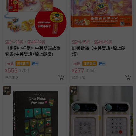
滿2件95折，滿4件89折
滿2件95折，滿4件89折
《劍獅小神獸》中英雙語故事
劍獅祈福（中英雙語+線上朗
套書(中英雙語+線上朗讀)
讀）
79折
即將售完
79折
即將售完
553
277
$
$
700
$
$
350
已售出 2
最新上架
回饋
回饋
5
5
%
%