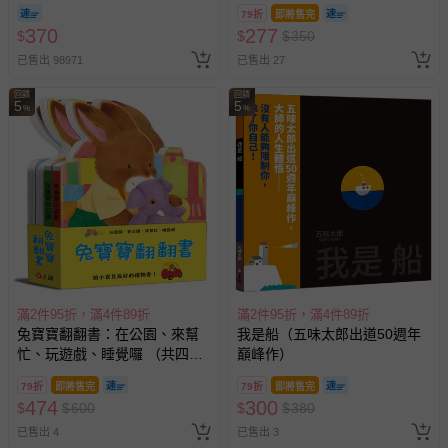
期-100ml
79折
即將售完
商品實際的配達日期，可於訂單個人資料內的查詢訂單內，
370
277
$
$
$
350
已出貨通知之訊息為主。
已售出 98971
已售出 27
如您收到商品，請依正常流程檢查是否完好，若商品遇瑕疵
情形，您可申請更換新品或退貨，請見：
退貨的辦理流程
。
回饋
回饋
5
5
%
%
若您對於會員帳號、商品訂購與資訊、購物流程、付款方
式、折價券與購物金的使用、退貨及商品運送方式等有疑
問，你可詳見：
媽咪愛客服中心
。
預購商品：預購為海外同步代購，遇缺貨即會通知媽咪並協
助取消退款事宜。
商品如因「價格、組合」等錯誤原因，導致無法安排出貨，
會主動以簡訊及mail通知訂單取消事宜，並將提供適當補
償。
滿2件95折，滿4件89折
滿2件95折，滿4件89折
兔寶寶翻翻書：在公園、來幫
我是船（五味太郎出道50週年
忙、玩遊戲、睡覺囉 （共四
巔峰作）
冊）
79折
即將售完
79折
即將售完
474
300
$
$
600
$
$
380
已售出 4
已售出 3