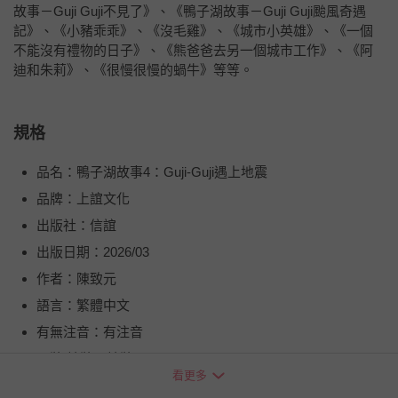
故事－Guji Guji不見了》、《鴨子湖故事－Guji Guji颱風奇遇
記》、《小豬乖乖》、《沒毛雞》、《城市小英雄》、《一個
不能沒有禮物的日子》、《熊爸爸去另一個城市工作》、《阿
迪和朱莉》、《很慢很慢的蝸牛》等等。
規格
品名：鴨子湖故事4：Guji-Guji遇上地震
品牌：上誼文化
出版社：信誼
出版日期：2026/03
作者：陳致元
語言：繁體中文
有無注音：有注音
平裝/精裝：精裝
看更多
頁數：40