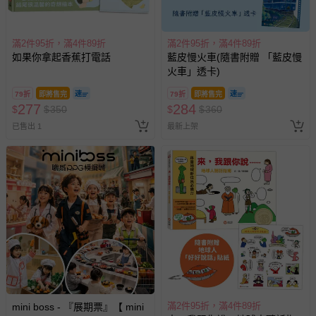
滿2件95折，滿4件89折
滿2件95折，滿4件89折
如果你拿起香蕉打電話
藍皮慢火車(隨書附贈 「藍皮慢
火車」透卡)
79折
即將售完
79折
即將售完
277
284
$
$
350
$
$
360
已售出 1
最新上架
滿2件95折，滿4件89折
mini boss - 『展期票』【 mini