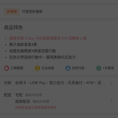
折價券
可使用折價券
商品特色
國泰世華 Cube 卡切換童樂匯享 5% 回饋無上限
鴨子湖故事第4集
地震危機應變X救援恐龍行動
在防災學習與行動中，展現勇敢的互助力
口碑嚴選
正品保證
加密付款
7天鑑賞
付款
信用卡・LINE Pay・街口支付・先享後付・ATM・貨到付款・iPASS MONEY
配送
宅配
滿$699免運
超商取貨
滿$699免運
註冊新會員立即領首購免運券