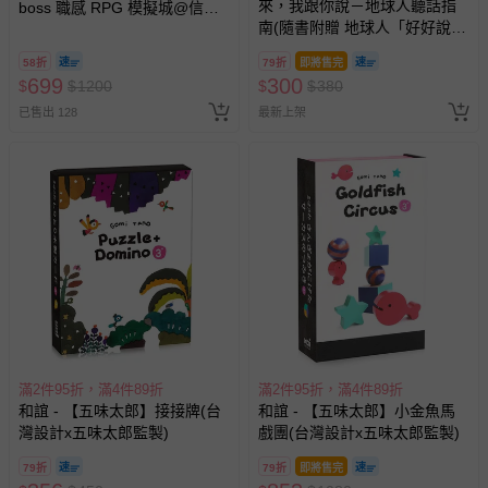
來，我跟你說－地球人聽話指
boss 職感 RPG 模擬城@信義
南(隨書附贈 地球人「好好說
A11 】2026/7/10-8/30 (電子票
話」貼紙)
券，於展期現場憑訂單編號兌
58折
79折
即將售完
換，依現場梯次安排入場，逾
699
300
$
$
1200
$
$
380
期作廢) (兒童票(2歲以上)贈一
已售出 128
最新上架
名陪伴成人)
滿2件95折，滿4件89折
滿2件95折，滿4件89折
和誼 - 【五味太郎】接接牌(台
和誼 - 【五味太郎】小金魚馬
灣設計x五味太郎監製)
戲團(台灣設計x五味太郎監製)
79折
79折
即將售完