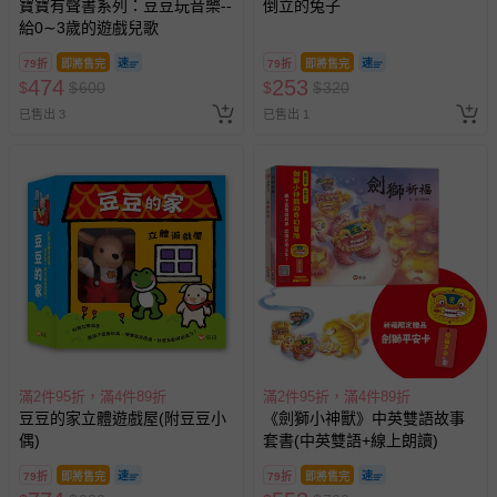
寶寶有聲書系列：豆豆玩音樂--
倒立的兔子
給0∼3歲的遊戲兒歌
79折
即將售完
79折
即將售完
474
253
$
$
600
$
$
320
已售出 3
已售出 1
滿2件95折，滿4件89折
滿2件95折，滿4件89折
豆豆的家立體遊戲屋(附豆豆小
《劍獅小神獸》中英雙語故事
偶)
套書(中英雙語+線上朗讀)
79折
即將售完
79折
即將售完