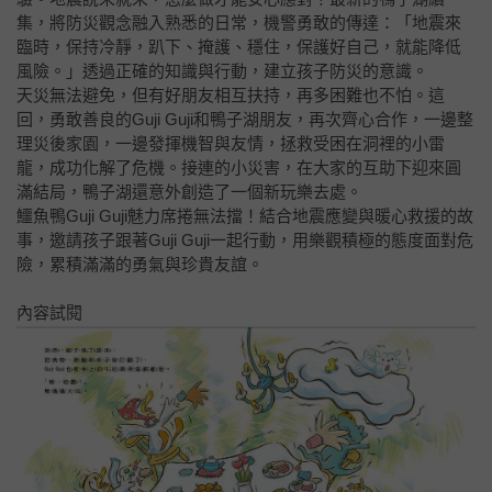
集，將防災觀念融入熟悉的日常，機警勇敢的傳達：「地震來
臨時，保持冷靜，趴下、掩護、穩住，保護好自己，就能降低
風險。」透過正確的知識與行動，建立孩子防災的意識。
天災無法避免，但有好朋友相互扶持，再多困難也不怕。這
回，勇敢善良的Guji Guji和鴨子湖朋友，再次齊心合作，一邊整
理災後家園，一邊發揮機智與友情，拯救受困在洞裡的小雷
龍，成功化解了危機。接連的小災害，在大家的互助下迎來圓
滿結局，鴨子湖還意外創造了一個新玩樂去處。
鱷魚鴨Guji Guji魅力席捲無法擋！結合地震應變與暖心救援的故
事，邀請孩子跟著Guji Guji一起行動，用樂觀積極的態度面對危
險，累積滿滿的勇氣與珍貴友誼。
內容試閱