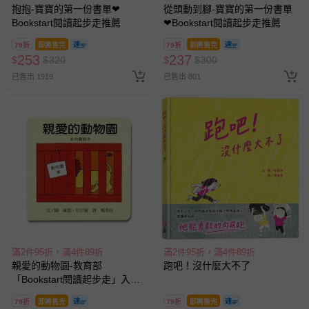
抱抱-寶寶的第一份書單❤
從頭動到腳-寶寶的第一份書單
Bookstart閱讀起步走推薦
❤Bookstart閱讀起步走推薦
79折
即將售完
79折
即將售完
253
237
$
$
320
$
$
300
已售出 1919
已售出 801
滿2件95折，滿4件89折
滿2件95折，滿4件89折
親愛的動物園-教育部
跑吧！沒什麼大不了
「Bookstart閱讀起步走」入選
書單
79折
即將售完
79折
即將售完