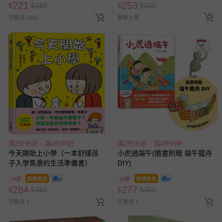
221
253
$
$
280
$
$
320
已售出 1091
最新上架
滿2件95折，滿4件89折
滿2件95折，滿4件89折
今天開始上小學（一本舒緩孩
小虎過端午(隨書附贈 端午龍舟
子入學焦慮的生活準備書）
DIY)
79折
即將售完
79折
即將售完
284
277
$
$
360
$
$
350
已售出 1
已售出 1