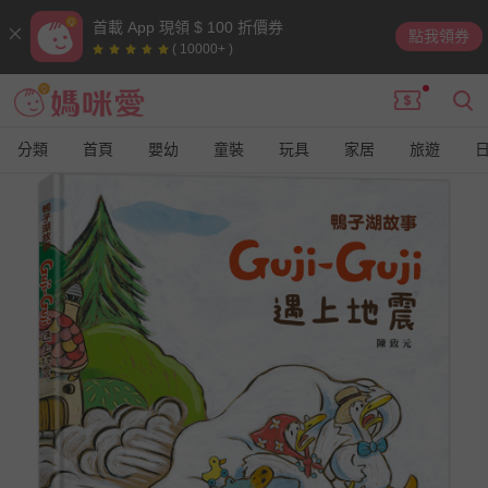
首載 App 現領 $ 100 折價券
點我領券
( 10000+ )
分類
首頁
嬰幼
童裝
玩具
家居
旅遊