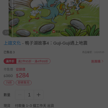
1/6
上誼文化
-
鴨子湖故事4：Guji-Guji遇上地震
已售出 3
商品編號：1020535
進團購
滿件折
滿2件95折，滿4件89折
市售價
促銷價
284
$
360
$
79折
即將售完
1
數量
現貨
付款後 1~3 個工作天 出貨