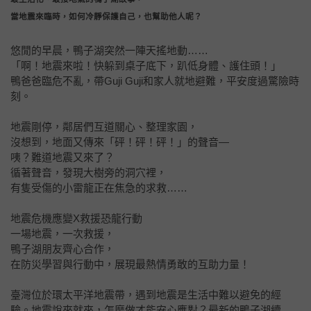
當地震來臨時，如何冷靜保護自己，也幫助他人呢？
悠閒的早晨，鴨子湖突然一陣天搖地動……
「啊！地震來啦！快躲到桌子底下，趴低身體、護住頭！」
鴨爸爸臨危不亂，帶Guji Guji和家人就地避難，平安度過驚險時
刻。
地震剛停，鄰居們互道關心、整理家園，
沒想到，地面又傳來「砰！砰！砰！」的聲音―
咦？難道地震又來了？
循著聲音，發現大樹旁的洞穴裡，
有隻受傷的小雷龍正在焦急的求救……
地震危機應變X救援恐龍行動
一場地震，一次救援，
鴨子湖朋友齊心合作，
在防災學習與行動中，展現最熱情勇敢的互助力量！
臺灣位於環太平洋地震帶，遇到地震是生活中難以避免的經
驗。地震說來就來，怎麼做才能安心應對？最新的鴨子湖續