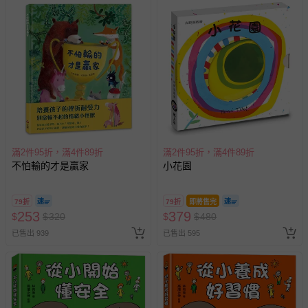
回。
部分商品依據消費者保護法的規定，不適用七天鑑賞期/猶
豫期範圍：
易於腐敗、保存期限較短或解約時即將逾期（例如生鮮
商品、食品等）。
客製化商品（例如客製生日書、姓名貼等）。
報紙、期刊或雜誌（惟書籍如經拆封、使用，則酌收整
新費用）。
滿2件95折，滿4件89折
滿2件95折，滿4件89折
不怕輸的才是贏家
小花園
經消費者拆封之影音商品或電腦軟體（例如 DVD、CD
等）。
79折
79折
即將售完
非以有形媒介提供之數位內容或一經提供即為完成之線
253
379
$
$
320
$
$
480
上服務，經消費者事先同意始提供（例如線上課程、遊
已售出 939
戲或活動點數等）。
已售出 595
已拆封之以下類型商品：
-個人衛生用品（例如尿布、貼身衣物、泳裝、襪子、地
墊、寢具類等）。
-新生兒親膚衣物（嬰幼兒包巾與背巾、包屁衣、學習