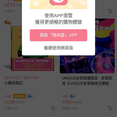
474
300
$
$
600
$
$
380
已售出 4
已售出 3
使用APP瀏覽
獲得更順暢的購物體驗
開啟「媽咪愛」APP
繼續使用網頁版
滿2件95折，滿4件89折
UNIQUE史萊姆實驗室 - 即買即
小雞逃跑記
用【UNIQUE史萊姆夜光實驗室
@ 台北科教館 】2026/6/11-
8/30 (電子票券，於展期現場憑
79折
即將售完
8折
訂單編號兌換，逾期作廢) (大
198
390
$
$
250
$
$
490
人小孩均一價(3歲以上需購票))
已售出 263
已售出 4334