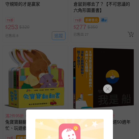
守規矩的才是贏家
倉鼠到哪去了？【不可思議的
六角形圖畫書】
79折
79折
即將售完
253
277
$
$
320
$
$
350
已售出 27
追蹤
已售出 8
滿2件95折，滿4件89折
滿2件95折，滿4件89折
兔寶寶翻翻書：在公園、來幫
我是船（五味太郎出道50週年
忙、玩遊戲、睡覺囉 （共四
巔峰作）
冊）
79折
即將售完
79折
即將售完