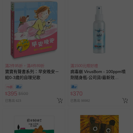
滿2件95折，滿4件89折
滿1500元贈好禮
寶寶有聲書系列：早安晚安－
病毒崩 VirusBom - 100ppm噴
給0-3歲的自理兒歌
劑隨身瓶-公司貨/最新效
期-100ml
79折
395
370
$
$
500
$
已售出 623
已售出 98982