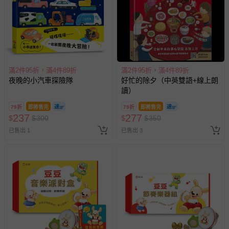
滿2件95折，滿4件89折
滿2件95折，滿4件89折
夜晚的小汽車探險隊
好忙的除夕（中英雙語+線上朗
讀）
79折
即將售完
79折
即將售完
237
277
$
$
300
$
$
350
已售出 1
已售出 3