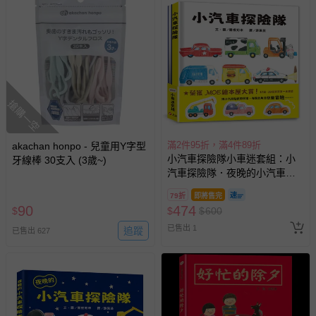
搶購一空
滿2件95折，滿4件89折
akachan honpo - 兒童用Y字型
小汽車探險隊小車迷套組：小
牙線棒 30支入 (3歲~)
汽車探險隊．夜晚的小汽車探
險隊（加贈7張小汽車貼紙）
79折
即將售完
90
474
$
$
$
600
已售出 1
追蹤
已售出 627