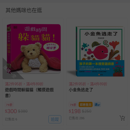
出版地（國）：台灣
其他媽咪也在逛
供電資訊：無
繪者：陳致元
適用年齡：3～8歲
退換貨須知
您所購買的商品享有7天的鑑賞期／猶豫期權益，但此期間
並非試用期，您所退回的商品必須是未經使用的全新狀態，
包含完整包裝、配件、說明文件及贈品等。
搶購一空
如需退換貨，請於收到商品7天（含例假日內提出），如為
瑕疵退換貨所產生的運費，將由媽咪愛負責處理，若非瑕疵
滿2件95折，滿4件89折
滿2件95折，滿4件89折
退貨，您可至『查詢訂單』>『已出貨』中查詢該筆訂單，
遊戲時間躲貓貓（觸摸遊戲
小金魚逃走了
並點選『我要退貨』即可進行申請。若有相關退貨問題，請
書）
至媽咪愛
LINE@客服ID: @mamilove
我們將依序為您處理
79折
79折
即將售完
與服務，謝謝。
300
198
$
$
380
$
$
250
已售出 286
追蹤
已售出 6
針對滿件折/滿額贈…等活動，如因部份退貨，而該訂單保
留商品未達活動門檻，將以原價計算，活動贈品亦需一併退