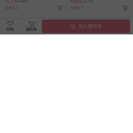
774
553
$
$
980
$
$
700
已售出 3
已售出 2
加入購物車
追蹤
購物車
滿2件95折，滿4件89折
滿2件95折，滿4件89折
劍獅祈福（中英雙語+線上朗
我也會系列：豆豆出去玩（硬
讀）
頁書）
79折
即將售完
79折
即將售完
277
284
$
$
350
$
$
360
最新上架
已售出 1