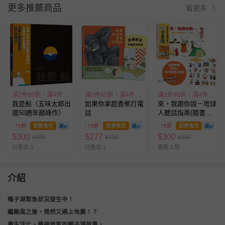
更多推薦商品
看更多
滿2件95折，滿4件89折
滿2件95折，滿4件89折
滿2件95折，滿4件89折
我是船（五味太郎出
如果你拿起香蕉打電
來，我跟你說－地球
道50週年巔峰作）
話
人聽話指南(隨書附
贈 地球人「好好說
79折
即將售完
79折
即將售完
79折
即將售完
話」貼紙)
$
300
$
277
$
300
380
350
380
$
$
$
已售出 3
已售出 1
最新上架
介紹
鴨子湖緊急狀況發生中！
繼颱風之後，竟然又遇上地震！？
最生活化、最接地氣的鴨子湖故事，