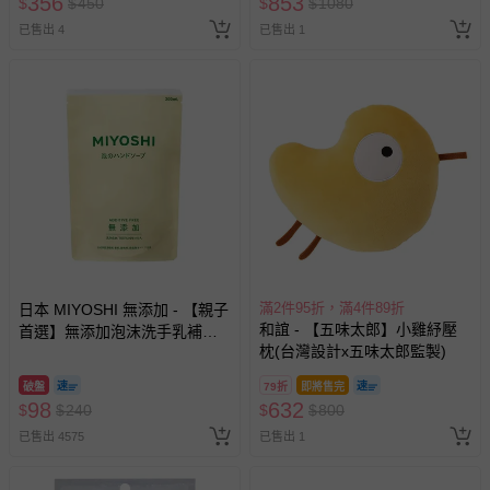
356
853
$
$
450
$
$
1080
已售出 4
已售出 1
滿2件95折，滿4件89折
日本 MIYOSHI 無添加 - 【親子
和誼 - 【五味太郎】小雞紓壓
首選】無添加泡沫洗手乳補充
枕(台灣設計x五味太郎監製)
包-300ml
破盤
79折
即將售完
98
632
$
$
240
$
$
800
已售出 4575
已售出 1