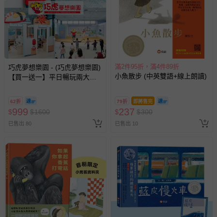
滿2件95折，滿4件89折
巧虎夢想樂園 - (巧虎夢想樂園)
小魚散步 (中英雙語+線上朗讀)
【買一送一】平日暢玩兩大一
小套票 (正券為電子票券現場兌
換，贈送券現場領取)-效期至
62折
79折
即將售完
2026/10/16 正券逾期視同現金
999
237
$
$
1600
$
$
300
券使用
已售出 80
已售出 10