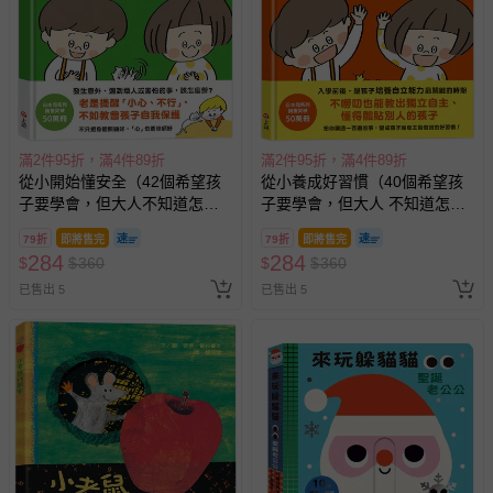
褲、紗布衣等）。
-接觸性孕哺產品（奶嘴、奶瓶、擠乳器、哺乳衣、托腹
帶束縛衣、餐搖椅等）。
-其他原廠盒裝商品封口處已貼上「不可拆封」，或具警
示字句等說明貼紙、封條者。
國際航空、客運、訂房等服務。
滿2件95折，滿4件89折
滿2件95折，滿4件89折
從小開始懂安全（42個希望孩
從小養成好習慣（40個希望孩
相關的退換貨辦理流程，可詳見：
退換貨 & 退款問題
子要學會，但大人不知道怎麼
子要學會，但大人 不知道怎麼
教的安全守則）
教的生活習慣）
79折
即將售完
79折
即將售完
284
284
其他常見問題：
$
$
360
$
$
360
已售出 5
已售出 5
運送服務：目前提供的運送僅限台灣本島。如您位於離島地
區，可能會無法配送，或須依據商品需加收離島運費。廠商
亦保留出貨與否的權利。離島、偏遠地區、樓層親送等加價
費用，可能會另需加收。
商品實際的配達日期，可於訂單個人資料內的查詢訂單內，
已出貨通知之訊息為主。
如您收到商品，請依正常流程檢查是否完好，若商品遇瑕疵
情形，您可申請更換新品或退貨，請見：
退貨的辦理流程
。