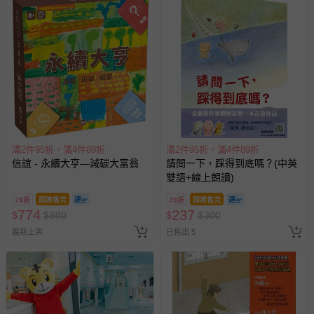
滿2件95折，滿4件89折
滿2件95折，滿4件89折
信誼 - 永續大亨—減碳大富翁
請問一下，踩得到底嗎？(中英
雙語+線上朗讀)
79折
即將售完
79折
即將售完
774
237
$
$
980
$
$
300
最新上架
已售出 5