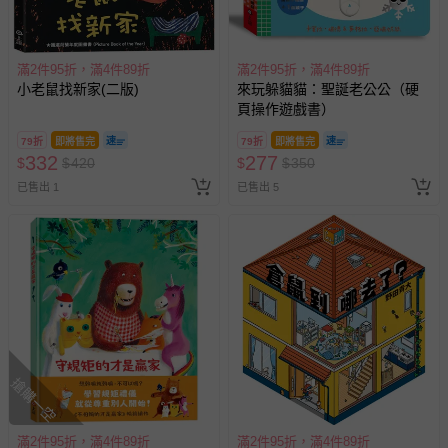
若您對於會員帳號、商品訂購與資訊、購物流程、付款方
式、折價券與購物金的使用、退貨及商品運送方式等有疑
問，你可詳見：
媽咪愛客服中心
。
滿2件95折，滿4件89折
滿2件95折，滿4件89折
小老鼠找新家(二版)
來玩躲貓貓：聖誕老公公（硬
預購商品：預購為海外同步代購，遇缺貨即會通知媽咪並協
頁操作遊戲書）
助取消退款事宜。
79折
即將售完
79折
即將售完
商品如因「價格、組合」等錯誤原因，導致無法安排出貨，
332
277
$
$
420
$
$
350
會主動以簡訊及mail通知訂單取消事宜，並將提供適當補
已售出 1
已售出 5
償。
搶購一空
滿2件95折，滿4件89折
滿2件95折，滿4件89折