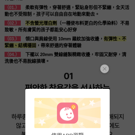
（01.）
柔軟有彈性，穿著舒適，緊貼身形但不緊繃，全天活
動也不受限制，孩子可以自由自在地動來動去。
（02.）
不含螢光增白劑
（一種使布料更白的化學染料）不易
致敏，所有膚質的孩子都能安心好穿
（03.）
領口與肩線使用 10mm 羅紋加強收邊，
有彈性、不
緊繃、結構穩固
，帶來舒適的穿著體驗
（04.）
下襬以 20mm 雙線縫製精緻收邊，牢固又耐穿，清
洗後也不易脫線損壞。