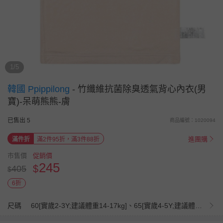
1/5
韓國 Ppippilong
-
竹纖維抗菌除臭透氣背心內衣(男
寶)-呆萌熊熊-膚
已售出 5
商品編號：1020094
進團購
滿件折
滿2件95折，滿3件88折
市售價
促銷價
245
$
405
$
6折
尺碼
60[實歲2-3Y;建議體重14-17kg]、65[實歲4-5Y;建議體重17-20kg]、70[實歲6-7Y;建議體重20-25kg]、75[實歲8-9Y;建議體重25-30kg]、80[實歲10-11Y;建議體重30-40kg]、85[實歲12-13Y;建議體重40-50kg]