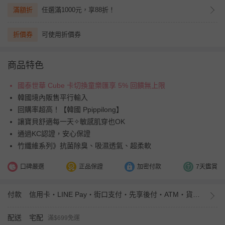
滿額折
任選滿1000元，享88折！
折價券
可使用折價券
商品特色
國泰世華 Cube 卡切換童樂匯享 5% 回饋無上限
韓國境內販售平行輸入
回購率超高！【韓國 Ppippilong】
讓寶貝舒適每一天✧敏感肌穿也OK
通過KC認證，安心保證
竹纖維系列》抗菌除臭、吸濕透氣、超柔軟
口碑嚴選
正品保證
加密付款
7天鑑賞
付款
信用卡・LINE Pay・街口支付・先享後付・ATM・貨到付款・iPASS MONEY
配送
宅配
滿$699免運