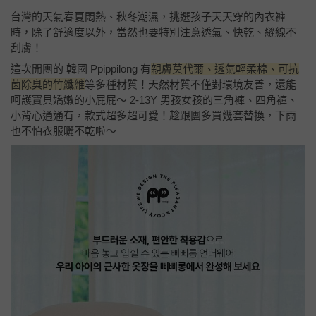
台灣的天氣春夏悶熱、秋冬潮濕，挑選孩子天天穿的內衣褲
時，除了舒適度以外，當然也要特別注意透氣、快乾、縫線不
刮膚！
這次開團的 韓國 Ppippilong 有
親膚莫代爾
、透氣輕柔棉、可抗
菌除臭的竹纖維
等多種材質！天然材質不僅對環境友善，還能
呵護寶貝嬌嫩的小屁屁～ 2-13Y 男孩女孩的三角褲、四角褲、
小背心通通有，款式超多超可愛！趁跟團多買幾套替換，下雨
也不怕衣服曬不乾啦～