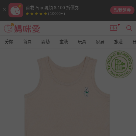
首載 App 現領 $ 100 折價券
點我領券
( 10000+ )
分類
首頁
嬰幼
童裝
玩具
家居
旅遊