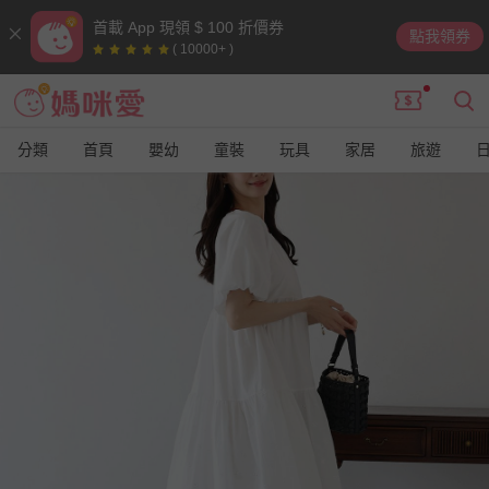
首載 App 現領 $ 100 折價券
點我領券
( 10000+ )
分類
首頁
嬰幼
童裝
玩具
家居
旅遊