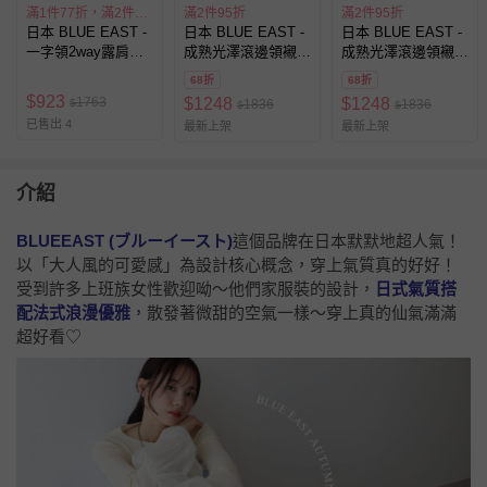
滿1件77折，滿2件55折
滿2件95折
滿2件95折
日本 BLUE EAST -
日本 BLUE EAST -
日本 BLUE EAST -
一字領2way露肩迷
成熟光澤滾邊領襯衫
成熟光澤滾邊領襯衫
人短袖洋裝-歐風花
式短袖洋裝-咖啡
式短袖洋裝-炭灰
68折
68折
卉-海軍藍
$
923
1763
$
1248
$
1248
$
1836
1836
$
$
已售出 4
最新上架
最新上架
介紹
BLUEEAST (ブルーイースト)
這個品牌在日本默默地超人氣！
以「大人風的可愛感」為設計核心概念，穿上氣質真的好好！
受到許多上班族女性歡迎呦～他們家服裝的設計，
日式氣質搭
配法式浪漫優雅
，散發著微甜的空氣一樣～穿上真的仙氣滿滿
超好看♡