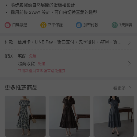
隨步履擺動自然展開的蛋糕裙設計
採用前後 2WAY 設計，可自由切換喜愛的造型
口碑嚴選
正品保證
加密付款
7天鑑賞
付款
信用卡・LINE Pay・街口支付・先享後付・ATM・貨到付款・iPASS MONEY
配送
宅配
免運
超商取貨
免運
註冊新會員立即領首購免運券
更多推薦商品
看更多