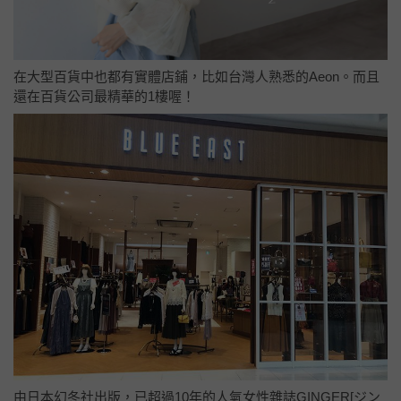
在大型百貨中也都有實體店鋪，比如台灣人熟悉的Aeon。而且
還在百貨公司最精華的1樓喔！
由日本幻冬社出版，已超過10年的人氣女性雜誌GINGER[ジン