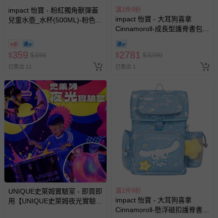
部分商品依據消費者保護法的規定，不適用七天鑑賞期/猶
滿1件9折
impact 怡寶 - 粉紅獨角獸彈蓋
豫期範圍：
impact 怡寶 - 大耳狗喜拿
兒童水壺_水杯(500ML)-粉色
易於腐敗、保存期限較短或解約時即將逾期（例如生鮮
Cinnamoroll-成長型護脊書包-
IM00B11PK
商品、食品等）。
淺藍 IMCM302LB | 身高120-
9折
140cm以上適用 | 精選好禮兩
客製化商品（例如客製生日書、姓名貼等）。
359
2781
$
$
399
$
$
3290
件組（午餐袋、三角筆袋）
報紙、期刊或雜誌（惟書籍如經拆封、使用，則酌收整
已售出 11
已售出 1
新費用）。
經消費者拆封之影音商品或電腦軟體（例如 DVD、CD
等）。
非以有形媒介提供之數位內容或一經提供即為完成之線
上服務，經消費者事先同意始提供（例如線上課程、遊
戲或活動點數等）。
已拆封之以下類型商品：
-個人衛生用品（例如尿布、貼身衣物、泳裝、襪子、地
墊、寢具類等）。
-新生兒親膚衣物（嬰幼兒包巾與背巾、包屁衣、學習
滿1件9折
UNIQUE史萊姆實驗室 - 即買即
褲、紗布衣等）。
impact 怡寶 - 大耳狗喜拿
用【UNIQUE史萊姆夜光實驗室
-接觸性孕哺產品（奶嘴、奶瓶、擠乳器、哺乳衣、托腹
Cinnamoroll-懸浮磁扣護脊書
@ 台北科教館 】2026/6/11-
帶束縛衣、餐搖椅等）。