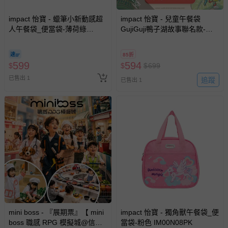
impact 怡寶 - 蠟筆小新動感超
impact 怡寶 - 兒童午餐袋
人午餐袋_便當袋-薄荷綠
GujiGuji鴨子湖故事聯名款-粉
IMSHN01MG
橘IMSYN01OG
85折
599
594
$
$
$
699
已售出 1
追蹤
已售出 1
mini boss - 『展期票』【 mini
impact 怡寶 - 獨角獸午餐袋_便
boss 職感 RPG 模擬城@信義
當袋-粉色 IM00N08PK