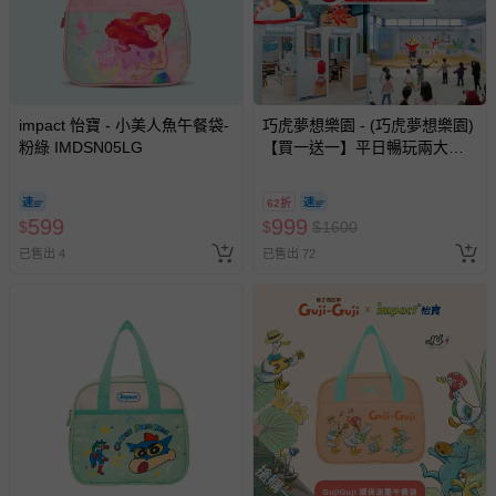
impact 怡寶 - 小美人魚午餐袋-
巧虎夢想樂園 - (巧虎夢想樂園)
粉綠 IMDSN05LG
【買一送一】平日暢玩兩大一
小套票 (正券為電子票券現場兌
換，贈送券現場領取)-效期至
62折
2026/10/16 正券逾期視同現金
599
999
$
$
$
1600
券使用
已售出 4
已售出 72
搶購一空