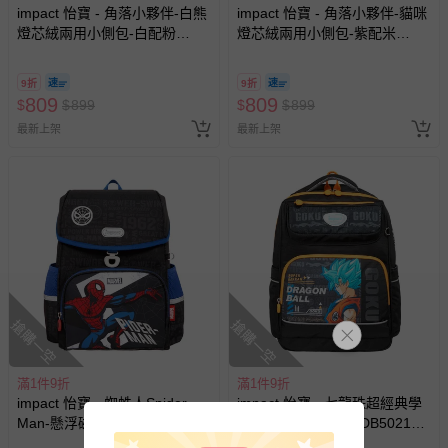
impact 怡寶 - 角落小夥伴-白熊
impact 怡寶 - 角落小夥伴-貓咪
燈芯絨兩用小側包-白配粉
燈芯絨兩用小側包-紫配米
IMQSG011WT
IMQSG010PL
9折
9折
809
809
$
$
899
$
$
899
最新上架
最新上架
搶購一空
搶購一空
滿1件9折
滿1件9折
impact 怡寶 - 蜘蛛人Spider
impact 怡寶 - 七龍珠超經典學
Man-懸浮磁扣護脊書包
院護脊書包-黑色 IMDB5021BK
IMMVSD709BK | 120-140公分
| 110-130公分孩童適用 | 精選