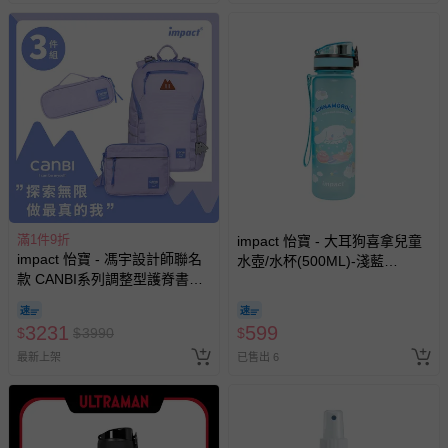
滿1件9折
impact 怡寶 - 大耳狗喜拿兒童
impact 怡寶 - 馮宇設計師聯名
水壺/水杯(500ML)-淺藍
款 CANBI系列調整型護脊書包-
IMCMB01LB
紫 IM00227PL | 身高120~150
公分cm適用 | 精選好禮兩件組
3231
599
$
$
3990
$
（側背包+筆袋）
最新上架
已售出 6