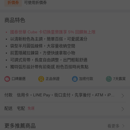
折價券
可使用折價券
商品特色
國泰世華 Cube 卡切換童樂匯享 5% 回饋無上限
以清新粉色為主調，簡單百搭，可愛感滿分
袋型半月圓弧線條，大容量收納空間
前置隱藏拉鍊袋，方便快速拿取小物
可調式背帶，長度自由調整，出門輕鬆舒適
獨特弧形設計帶有前衛感 粉色百搭時尚焦點
口碑嚴選
正品保證
加密付款
7天鑑賞
付款
信用卡・LINE Pay・街口支付・先享後付・ATM・iPASS MONEY
配送
宅配
免運
更多推薦商品
看更多