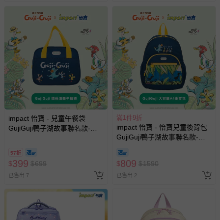
問，你可詳見：
媽咪愛客服中心
。
預購商品：預購為海外同步代購，遇缺貨即會通知媽咪並協
助取消退款事宜。
商品如因「價格、組合」等錯誤原因，導致無法安排出貨，
會主動以簡訊及mail通知訂單取消事宜，並將提供適當補
償。
滿1件9折
impact 怡寶 - 兒童午餐袋
impact 怡寶 - 怡寶兒童後背包
GujiGuji鴨子湖故事聯名款-深
GujiGuji鴨子湖故事聯名款-大-
藍 IMSYN01NY
深藍 IMQSY001NY
57折
399
809
$
$
699
$
$
1590
已售出 7
已售出 2