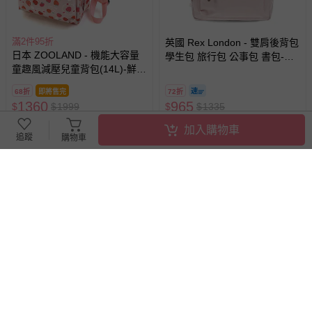
滿2件95折
英國 Rex London - 雙肩後背包
日本 ZOOLAND - 機能大容量
學生包 旅行包 公事包 書包-粉
童趣風減壓兒童背包(14L)-鮮嫩
色
草莓-粉紅 (35x26x14cm)
68折
即將售完
72折
1360
965
$
$
1999
$
$
1335
已售出 2
已售出 3
加入購物車
追蹤
購物車
Heine 海恩 - Babytree 幼稚園
akachan honpo - 滿版刺繡背