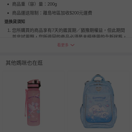
商品重（容）量：200g
商品運送限制：離島地區加收$200元運費
退換貨須知
您所購買的商品享有7天的鑑賞期／猶豫期權益，但此期間
並非試用期，您所退回的商品必須是未經使用的全新狀態，
包含完整包裝、配件、說明文件及贈品等。
看更多
如需退換貨，請於收到商品7天（含例假日內提出），如為
其他媽咪也在逛
瑕疵退換貨所產生的運費，將由媽咪愛負責處理，若非瑕疵
退貨，您可至『查詢訂單』>『已出貨』中查詢該筆訂單，
並點選『我要退貨』即可進行申請。若有相關退貨問題，請
至媽咪愛
LINE@客服ID: @mamilove
我們將依序為您處理
與服務，謝謝。
針對滿件折/滿額贈…等活動，如因部份退貨，而該訂單保
留商品未達活動門檻，將以原價計算，活動贈品亦需一併退
回。