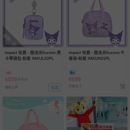
搶購一空
impact 怡寶 - 酷洛米Kuromi-票
impact 怡寶 - 酷洛米Kuromi-午
卡零錢包-粉紫 IMKUL02PL
餐袋-粉紫 IMKUN01PL
9折
359
599
$
$
399
$
已售出 3
追蹤
最新上架