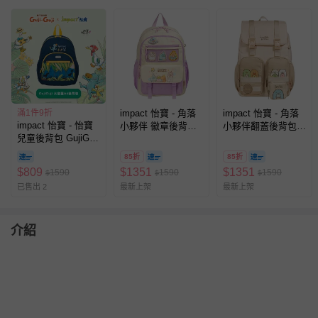
滿1件9折
impact 怡寶 - 角落
impact 怡寶 - 角落
impact 怡寶 - 怡寶
小夥伴 徽章後背包#
小夥伴翻蓋後背包-
兒童後背包 GujiGuji
米配紫
米 IMQSG014BE
鴨子湖故事聯名款-
IMQSG008PL
85折
85折
大-深藍
$
809
$
1351
$
1351
1590
1590
1590
$
$
$
IMQSY001NY
已售出 2
最新上架
最新上架
介紹