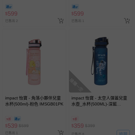
599
599
$
$
已售出 2
已售出 1
搶購一空
impact 怡寶 - 角落小夥伴兒童
impact 怡寶 - 太空人彈蓋兒童
水杯(500ml)-粉色 IMSGB01PK
水壺_水杯(500ML)-深藍
IM00B12NY
9折
9折
539
359
$
$
599
$
$
399
已售出 1
追蹤
已售出 8