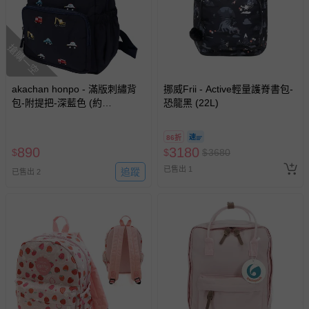
搶購一空
akachan honpo - 滿版刺繡背
挪威Frii - Active輕量護脊書包-
包-附提把-深藍色 (約
恐龍黑 (22L)
23×12×30)
86折
890
3180
$
$
$
3680
已售出 1
追蹤
已售出 2