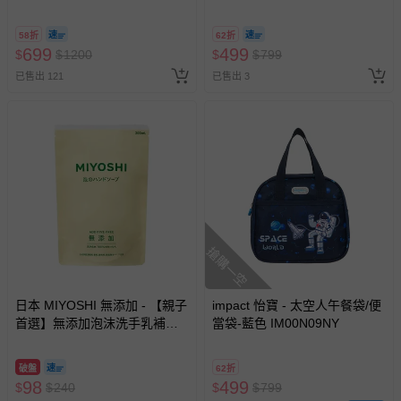
A11 】2026/7/10-8/30 (電子票
券，於展期現場憑訂單編號兌
58折
62折
換，依現場梯次安排入場，逾
699
499
$
$
1200
$
$
799
期作廢) (兒童票(2歲以上)贈一
已售出 121
已售出 3
名陪伴成人)
搶購一空
日本 MIYOSHI 無添加 - 【親子
impact 怡寶 - 太空人午餐袋/便
首選】無添加泡沫洗手乳補充
當袋-藍色 IM00N09NY
包-300ml
破盤
62折
98
499
$
$
240
$
$
799