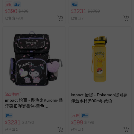
包-粉藍 IMCM7062LB | 身高
8/30 (電子票券，於展期現場憑
-其他原廠盒裝商品封口處已貼上「不可拆封」，或具警
8折
120-140cm以上適用 | 精選好
訂單編號兌換，逾期作廢) (大
390
3231
$
$
示字句等說明貼紙、封條者。
490
$
$
3790
禮兩件組（午餐袋、三角筆
人小孩均一價(3歲以上需購票))
已售出 4288
袋）
已售出 7
國際航空、客運、訂房等服務。
相關的退換貨辦理流程，可詳見：
退換貨 & 退款問題
其他常見問題：
運送服務：目前提供的運送僅限台灣本島。如您位於離島地
區，可能會無法配送，或須依據商品需加收離島運費。廠商
亦保留出貨與否的權利。離島、偏遠地區、樓層親送等加價
費用，可能會另需加收。
商品實際的配達日期，可於訂單個人資料內的查詢訂單內，
滿1件9折
impact 怡寶 - Pokemon寶可夢
已出貨通知之訊息為主。
impact 怡寶 - 酷洛米Kuromi-懸
彈蓋水杯(500ml)-黃色
如您收到商品，請依正常流程檢查是否完好，若商品遇瑕疵
浮磁扣護脊書包-黑色
IMPKMB01YL
IMKU7061BK | 身高120-
情形，您可申請更換新品或退貨，請見：
退貨的辦理流程
。
75折
140cm以上適用 | 精選好禮兩
3231
若您對於會員帳號、商品訂購與資訊、購物流程、付款方
599
$
$
3790
$
$
799
件組（午餐袋、三角筆袋）
式、折價券與購物金的使用、退貨及商品運送方式等有疑
已售出 2
已售出 6