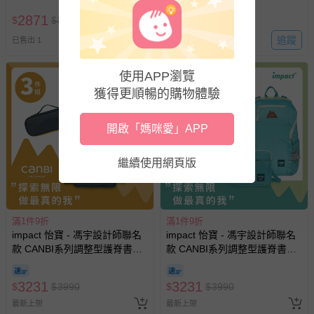
孩童適用 | 精選好禮兩件組（恐
好禮兩件組（恐龍午餐袋、童
2871
2781
$
$
3390
$
$
3290
龍午餐袋、童趣森林筆袋）
趣森林筆袋）
追蹤
追蹤
已售出 1
最新上架
使用APP瀏覽
獲得更順暢的購物體驗
開啟「媽咪愛」APP
繼續使用網頁版
滿1件9折
滿1件9折
impact 怡寶 - 馮宇設計師聯名
impact 怡寶 - 馮宇設計師聯名
款 CANBI系列調整型護脊書包
款 CANBI系列調整型護脊書包
深藍 IM00227NY | 身高
淺綠 IM00227LG | 身高
120~150公分cm適用 | 精選好
120~150公分cm適用 | 精選好
3231
3231
$
$
3990
$
$
3990
禮兩件組（側背包+筆袋）
禮兩件組（側背包+筆袋）
最新上架
最新上架