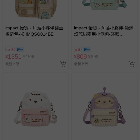
impact 怡寶 - 角落小夥伴翻蓋
impact 怡寶 - 角落小夥伴-蜥蜴
後背包-米 IMQSG014BE
燈芯絨兩用小側包-淡藍
IMQSG012LB
85折
9折
1351
809
$
$
1590
$
$
899
最新上架
最新上架