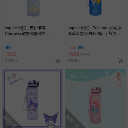
impact 怡寶 - 吉伊卡哇
impact 怡寶 - Pokemon寶可夢
Chiikawa兒童水壺/水杯
彈蓋水壺/水杯(500ml)-藍色
(500ML)-寶藍IMCHB01LB
IMPKMB02RB
75折
599
599
$
$
$
799
已售出 4
已售出 4
搶購一空
搶購一空