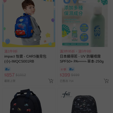
滿1件9折
滿3件95折，滿5件9折
impact 怡寶 - CARS後背包
日本繽得若 - UV 防曬噴霧
(小)-IMQCS001RB
SPF50+ PA++++-草本-250g
57折
857
399
$
$
1012
$
$
699
最新上架
已售出 714