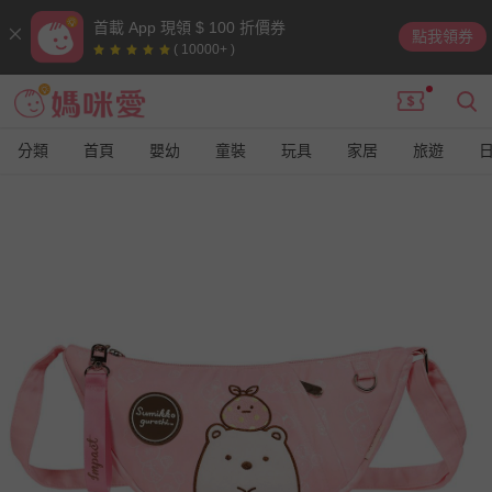
首載 App 現領 $ 100 折價券
點我領券
( 10000+ )
分類
首頁
嬰幼
童裝
玩具
家居
旅遊