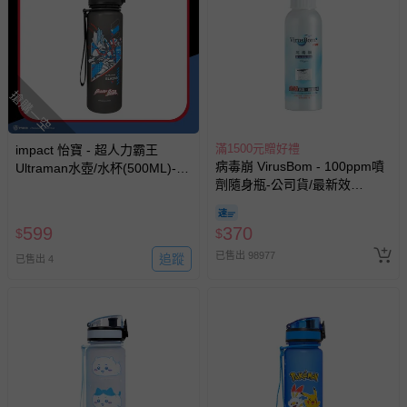
搶購一空
滿1500元贈好禮
impact 怡寶 - 超人力霸王
病毒崩 VirusBom - 100ppm噴
Ultraman水壺/水杯(500ML)-黑
劑隨身瓶-公司貨/最新效
IMUTB01BK
期-100ml
599
370
$
$
已售出 98977
追蹤
已售出 4