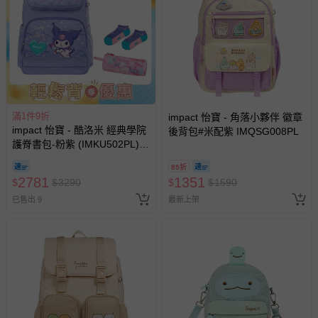
滿1件9折
impact 怡寶 - 角落小夥伴 徽章
impact 怡寶 - 酷洛米 經典學院
後背包#米配紫 IMQSG008PL
護脊書包-粉紫 (IMKU502PL) |
身高110~130cm適用 | 精選好
85折
禮兩件組（運動襪、筆袋）
2781
1351
$
$
3290
$
$
1590
已售出 9
最新上架