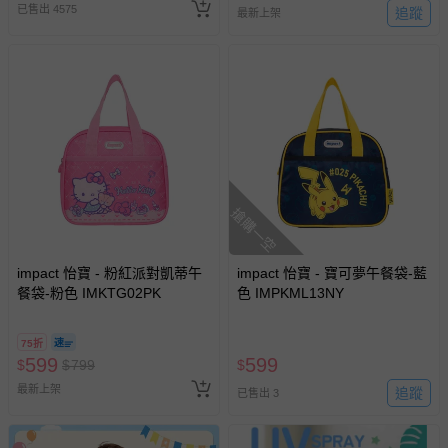
已售出 4575
追蹤
最新上架
搶購一空
impact 怡寶 - 粉紅派對凱蒂午
impact 怡寶 - 寶可夢午餐袋-藍
餐袋-粉色 IMKTG02PK
色 IMPKML13NY
75折
599
599
$
$
799
$
最新上架
追蹤
已售出 3