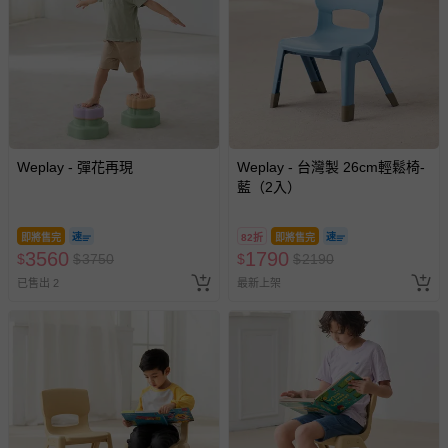
已拆封之以下類型商品：
-個人衛生用品（例如尿布、貼身衣物、泳裝、襪子、地
墊、寢具類等）。
-新生兒親膚衣物（嬰幼兒包巾與背巾、包屁衣、學習
褲、紗布衣等）。
-接觸性孕哺產品（奶嘴、奶瓶、擠乳器、哺乳衣、托腹
帶束縛衣、餐搖椅等）。
Weplay - 彈花再現
Weplay - 台灣製 26cm輕鬆椅-
-其他原廠盒裝商品封口處已貼上「不可拆封」，或具警
藍（2入）
示字句等說明貼紙、封條者。
國際航空、客運、訂房等服務。
即將售完
82折
即將售完
3560
1790
$
$
3750
$
$
2190
相關的退換貨辦理流程，可詳見：
退換貨 & 退款問題
已售出 2
最新上架
其他常見問題：
運送服務：目前提供的運送僅限台灣本島。如您位於離島地
區，可能會無法配送，或須依據商品需加收離島運費。廠商
亦保留出貨與否的權利。離島、偏遠地區、樓層親送等加價
費用，可能會另需加收。