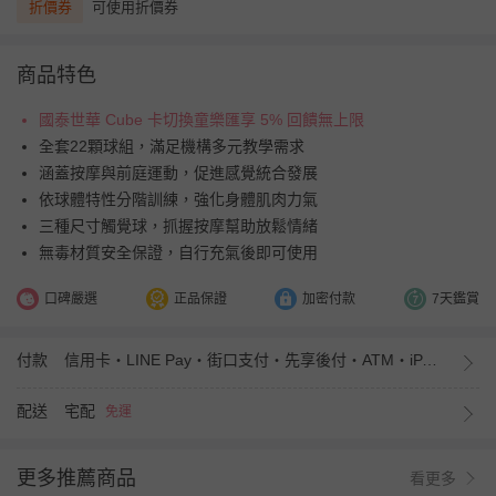
折價券
可使用折價券
商品特色
國泰世華 Cube 卡切換童樂匯享 5% 回饋無上限
全套22顆球組，滿足機構多元教學需求
涵蓋按摩與前庭運動，促進感覺統合發展
依球體特性分階訓練，強化身體肌肉力氣
三種尺寸觸覺球，抓握按摩幫助放鬆情緒
無毒材質安全保證，自行充氣後即可使用
口碑嚴選
正品保證
加密付款
7天鑑賞
付款
信用卡・LINE Pay・街口支付・先享後付・ATM・iPASS MONEY
配送
宅配
免運
更多推薦商品
看更多