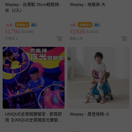
Weplay - 台灣製 26cm輕鬆椅-
Weplay - 地板床-大
米（2入）
82折
即將售完
8折
即將售完
1790
1935
$
$
2190
$
$
2420
已售出 1
最新上架
UNIQUE史萊姆實驗室 - 即買即
Weplay - 摩登球椅-小
用【UNIQUE史萊姆夜光實驗室
@ 台北科教館 】2026/6/11-
8/30 (電子票券，於展期現場憑