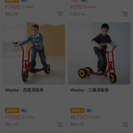
即將售完
62折
2026/10/16 正券逾期視同現金
7485
999
$
$
7880
$
$
1600
券使用
最新上架
已售出 94
Weplay - 燕尾滑板車
Weplay - 三輪滑板車
即將售完
即將售完
7580
6790
$
$
7980
$
$
7150
最新上架
最新上架