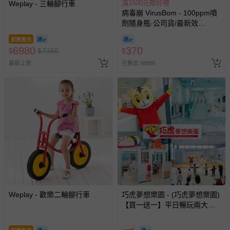
滿1500元贈好禮
Weplay - 三輪腳行車
病毒崩 VirusBom - 100ppm噴
劑隨身瓶-公司貨/最新效
期-100ml
即將售完
6980
370
$
$
7350
$
最新上架
已售出 98985
Weplay - 歡樂二輪腳行車
巧虎夢想樂園 - (巧虎夢想樂園)
【買一送一】平日暢玩兩大一
小套票 (正券為電子票券現場兌
換，贈送券現場領取)-效期至