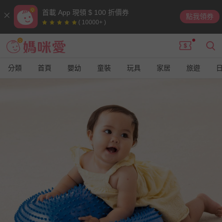
首載 App 現領 $ 100 折價券
點我領券
( 10000+ )
分類
首頁
嬰幼
童裝
玩具
家居
旅遊