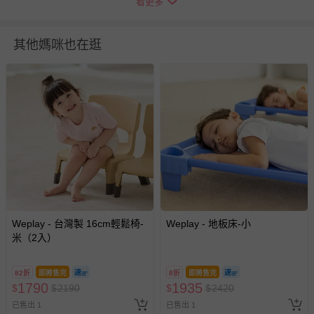
看更多
BSMI商品檢驗標識字號：M34979
適用重量：100KG以內
其他媽咪也在逛
保固：新品瑕疵
洗滌/清潔建議：避免拿到水龍頭下清洗或浸泡，以防進水
消毒方式：避免高溫與紫外線
產品相關安全檢驗報告：通過歐盟CE、美國ASTM、英國
UKCA與台灣BSMI安檢
退換貨須知
您所購買的商品享有7天的鑑賞期／猶豫期權益，但此期間
並非試用期，您所退回的商品必須是未經使用的全新狀態，
包含完整包裝、配件、說明文件及贈品等。
Weplay - 台灣製 16cm輕鬆椅-
Weplay - 地板床-小
米（2入）
如需退換貨，請於收到商品7天（含例假日內提出），如為
瑕疵退換貨所產生的運費，將由媽咪愛負責處理，若非瑕疵
82折
即將售完
8折
即將售完
退貨，您可至『查詢訂單』>『已出貨』中查詢該筆訂單，
1790
1935
$
$
2190
$
$
2420
並點選『我要退貨』即可進行申請。若有相關退貨問題，請
已售出 1
已售出 1
至媽咪愛
LINE@客服ID: @mamilove
我們將依序為您處理