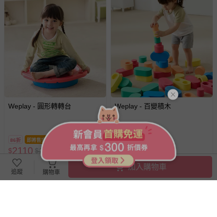
Weplay - 圓形轉轉台
Weplay - 百變積木
86折
即將售完
即將售完
2110
3970
$
$
2450
$
$
4180
最新上架
已售出 1
加入購物車
追蹤
購物車