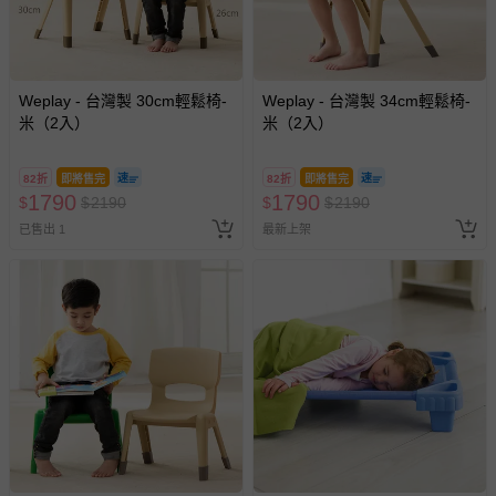
商品實際的配達日期，可於訂單個人資料內的查詢訂單內，
已出貨通知之訊息為主。
如您收到商品，請依正常流程檢查是否完好，若商品遇瑕疵
情形，您可申請更換新品或退貨，請見：
退貨的辦理流程
。
Weplay - 台灣製 30cm輕鬆椅-
Weplay - 台灣製 34cm輕鬆椅-
米（2入）
米（2入）
若您對於會員帳號、商品訂購與資訊、購物流程、付款方
式、折價券與購物金的使用、退貨及商品運送方式等有疑
問，你可詳見：
媽咪愛客服中心
。
82折
即將售完
82折
即將售完
1790
1790
$
$
2190
$
$
2190
預購商品：預購為海外同步代購，遇缺貨即會通知媽咪並協
已售出 1
最新上架
助取消退款事宜。
商品如因「價格、組合」等錯誤原因，導致無法安排出貨，
會主動以簡訊及mail通知訂單取消事宜，並將提供適當補
償。