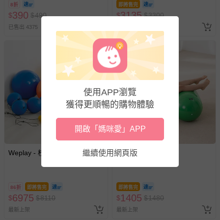
8折
即將售完
訂單編號兌換，逾期作廢) (大
390
3135
$
$
490
$
$
3300
人小孩均一價(3歲以上需購票))
已售出 4375
最新上架
使用APP瀏覽
獲得更順暢的購物體驗
開啟「媽咪愛」APP
繼續使用網頁版
Weplay - 校園綜合球組
Weplay - 圓柱球
86折
即將售完
即將售完
6975
1405
$
$
8110
$
$
1480
最新上架
最新上架