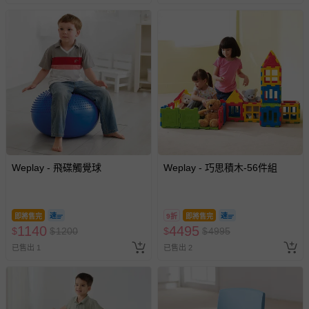
與服務，謝謝。
針對滿件折/滿額贈…等活動，如因部份退貨，而該訂單保
留商品未達活動門檻，將以原價計算，活動贈品亦需一併退
回。
部分商品依據消費者保護法的規定，不適用七天鑑賞期/猶
豫期範圍：
易於腐敗、保存期限較短或解約時即將逾期（例如生鮮
商品、食品等）。
Weplay - 飛碟觸覺球
Weplay - 巧思積木-56件組
客製化商品（例如客製生日書、姓名貼等）。
報紙、期刊或雜誌（惟書籍如經拆封、使用，則酌收整
新費用）。
即將售完
9折
即將售完
1140
4495
$
$
1200
$
$
4995
經消費者拆封之影音商品或電腦軟體（例如 DVD、CD
已售出 1
等）。
已售出 2
非以有形媒介提供之數位內容或一經提供即為完成之線
上服務，經消費者事先同意始提供（例如線上課程、遊
戲或活動點數等）。