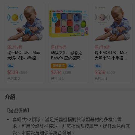
滿1件9折
滿1件9折
滿1件9折
瑞士MOLUK - Mox
幼福文化 - 忍者兔
瑞士MOLUK - Mox
大嘴小球-小手捏捏
Baby’s 感統探索遊
大嘴小球-小手捏捏
樂-3入組-彩虹
戲觸覺球【觸覺球
樂-3入組-夢幻
即將售完
+數字軟積木】
$
539
$
284
$
539
599
399
599
$
$
$
已售出 2
已售出 3
已售出 1
介紹
【遊戲價值】
套組共22顆球，滿足托嬰機構對於球類器材的多樣化需
求，可用於設計推接球、前庭運動及按摩等，提升幼兒前庭
覺、本體覺及觸覺等統合發展。