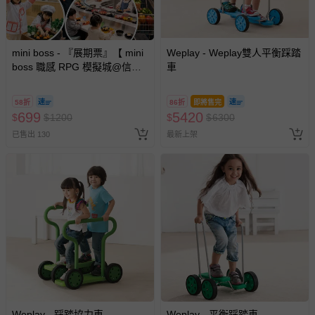
mini boss - 『展期票』【 mini
Weplay - Weplay雙人平衡踩踏
boss 職感 RPG 模擬城@信義
車
A11 】2026/7/10-8/30 (電子票
券，於展期現場憑訂單編號兌
58折
86折
即將售完
換，依現場梯次安排入場，逾
699
5420
$
$
1200
$
$
6300
期作廢) (兒童票(2歲以上)贈一
已售出 130
最新上架
名陪伴成人)
Weplay - 踩踏協力車
Weplay - 平衡踩踏車