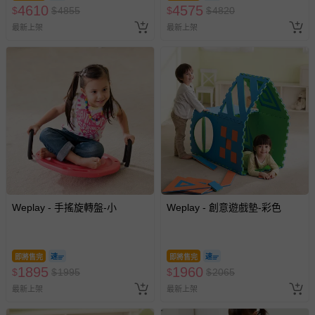
4610
4575
$
$
4855
$
$
4820
最新上架
最新上架
Weplay - 手搖旋轉盤-小
Weplay - 創意遊戲墊-彩色
即將售完
即將售完
1895
1960
$
$
1995
$
$
2065
最新上架
最新上架