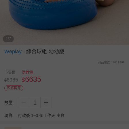
1/7
Weplay
-
綜合球組-幼幼版
商品編號：1017499
市售價
促銷價
6635
$
6985
$
即將售完
1
數量
現貨
付款後 1~3 個工作天 出貨