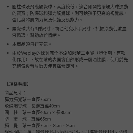
圓柱球及飛碟觸覺球，高度較低，適合剛開始接觸大球運動
的寶寶；防爆球和彈力觸覺球，則可給孩子更高的視覺感，
強化身體肌肉力氣及保護反應能力。
觸覺球共有3種尺寸，符合幼兒小手尺寸，抓握滾動促進血
液循環，幫助放鬆情緒。
本商品須自行充氣。
由於Weplay的球類完全不添加鄰苯二甲酸（塑化劑，有軟
化作用），故在球的表面會自然形成一層油性膜，使用前先
充飽氣後置放數天使其揮發即可。
【規格明細】
商品尺寸：
彈力觸覺球－直徑75cm
飛碟觸覺球－長邊直徑40cm
圓 柱 球－直徑40cm × 長80cm
防 爆 球－直徑65cm
觸 覺 球－直徑7cm、8cm、9cm
組件明細：彈力觸覺球1個、圓柱球1個、飛碟觸覺球1個、防爆