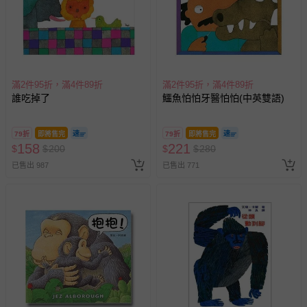
滿2件95折，滿4件89折
滿2件95折，滿4件89折
誰吃掉了
鱷魚怕怕牙醫怕怕(中英雙語)
79折
即將售完
79折
即將售完
158
221
$
$
200
$
$
280
已售出 987
已售出 771