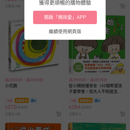
獲得更順暢的購物體驗
已售出 286
已售出 939
針對滿件折/滿額贈…等活動，如因部份退貨，而該訂單保
留商品未達活動門檻，將以原價計算，活動贈品亦需一併退
開啟「媽咪愛」APP
回。
繼續使用網頁版
部分商品依據消費者保護法的規定，不適用七天鑑賞期/猶
豫期範圍：
易於腐敗、保存期限較短或解約時即將逾期（例如生鮮
商品、食品等）。
客製化商品（例如客製生日書、姓名貼等）。
報紙、期刊或雜誌（惟書籍如經拆封、使用，則酌收整
滿2件95折，滿4件89折
滿2件95折，滿4件89折
新費用）。
小花園
從小開始懂安全（42個希望孩
經消費者拆封之影音商品或電腦軟體（例如 DVD、CD
子要學會，但大人不知道怎麼
等）。
教的安全守則）
79折
即將售完
79折
即將售完
非以有形媒介提供之數位內容或一經提供即為完成之線
379
284
$
$
480
$
$
360
上服務，經消費者事先同意始提供（例如線上課程、遊
已售出 595
已售出 5
戲或活動點數等）。
已拆封之以下類型商品：