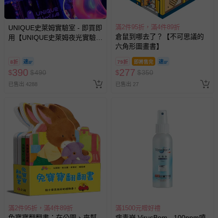
滿2件95折，滿4件89折
UNIQUE史萊姆實驗室 - 即買即
倉鼠到哪去了？【不可思議的
用【UNIQUE史萊姆夜光實驗室
六角形圖畫書】
@ 台北科教館 】2026/6/11-
8/30 (電子票券，於展期現場憑
8折
79折
即將售完
訂單編號兌換，逾期作廢) (大
390
277
$
$
490
$
$
350
人小孩均一價(3歲以上需購票))
已售出 4288
已售出 27
滿2件95折，滿4件89折
滿1500元贈好禮
兔寶寶翻翻書：在公園、來幫
病毒崩 VirusBom - 100ppm噴