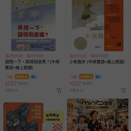
滿2件95折，滿4件89折
滿2件95折，滿4件89折
請問一下，踩得到底嗎？(中英
小魚散步 (中英雙語+線上朗讀)
雙語+線上朗讀)
79折
即將售完
79折
即將售完
237
237
$
$
300
$
$
300
已售出 5
已售出 10