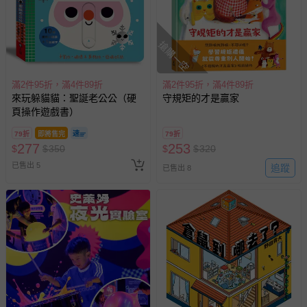
已出貨通知之訊息為主。
如您收到商品，請依正常流程檢查是否完好，若商品遇瑕疵
情形，您可申請更換新品或退貨，請見：
退貨的辦理流程
。
搶購一空
若您對於會員帳號、商品訂購與資訊、購物流程、付款方
式、折價券與購物金的使用、退貨及商品運送方式等有疑
滿2件95折，滿4件89折
滿2件95折，滿4件89折
問，你可詳見：
媽咪愛客服中心
。
來玩躲貓貓：聖誕老公公（硬
守規矩的才是贏家
預購商品：預購為海外同步代購，遇缺貨即會通知媽咪並協
頁操作遊戲書）
助取消退款事宜。
79折
即將售完
79折
商品如因「價格、組合」等錯誤原因，導致無法安排出貨，
277
253
$
$
350
$
$
320
會主動以簡訊及mail通知訂單取消事宜，並將提供適當補
已售出 5
追蹤
已售出 8
償。