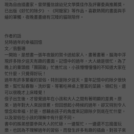
現為自由插畫家。曾榮獲信誼幼兒文學獎佳作及評審委員推薦獎，
已出版《好忙的除夕》、《阿嬤家》等作品。喜歡熱鬧的畫面與手
繪的筆觸，夜晚畫畫總有沉睡的貓咪陪伴。
作者的話
兒時過年的幸福回憶
文／翁藝珊
一開始，是想畫一張年夜飯的賀卡送給家人，畫著畫著，腦海中浮
現許多除夕這天有趣的畫面。記憶中的過年，大人總是很忙，為了
晚上的重頭戲「團圓飯」忙進忙出，小孩懵懵懂懂的不知道大家在
忙什麼，只覺得好玩！
過年有許多繁複的習俗，特別是除夕這天。童年記憶中的除夕很快
樂，幫忙貼春聯、洗紗窗、等著吃神桌上豐富的菜餚、領紅包，還
可以很晚才上床睡覺！
侄子出生後，才發覺過年在小孩和大人之間有著明顯的差異。原
來，過年對大人來說很累，但回想起小時候的過年，卻又特別令人
懷念和幸福，於是，想藉由孩子的角度來記錄除夕到底在忙什麼，
以及習俗在小孩的理解中有什麼不同。
書中的姊弟想要參與大人的忙碌，一邊幫忙，一邊還不忘搗蛋玩
樂，也因為不理解過年的習俗，而發生許多有趣的插曲，對孩子來