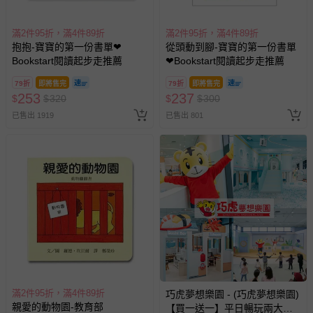
滿2件95折，滿4件89折
滿2件95折，滿4件89折
抱抱-寶寶的第一份書單❤
從頭動到腳-寶寶的第一份書單
Bookstart閱讀起步走推薦
❤Bookstart閱讀起步走推薦
79折
即將售完
79折
即將售完
253
237
$
$
320
$
$
300
已售出 1919
已售出 801
滿2件95折，滿4件89折
巧虎夢想樂園 - (巧虎夢想樂園)
親愛的動物園-教育部
【買一送一】平日暢玩兩大一