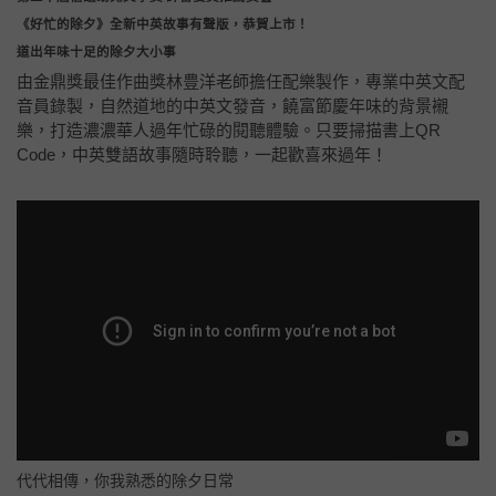
《好忙的除夕》全新中英故事有聲版，恭賀上市！
道出年味十足的除夕大小事
由金鼎獎最佳作曲獎林豊洋老師擔任配樂製作，專業中英文配
音員錄製，自然道地的中英文發音，饒富節慶年味的背景襯
樂，打造濃濃華人過年忙碌的閱聽體驗。只要掃描書上QR
Code，中英雙語故事隨時聆聽，一起歡喜來過年！
代代相傳，你我熟悉的除夕日常