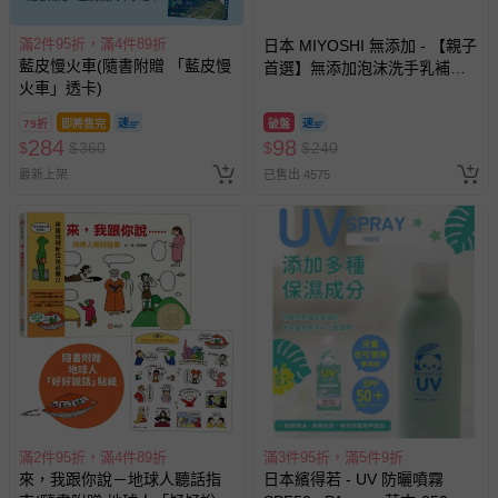
滿2件95折，滿4件89折
日本 MIYOSHI 無添加 - 【親子
藍皮慢火車(隨書附贈 「藍皮慢
首選】無添加泡沫洗手乳補充
火車」透卡)
包-300ml
79折
即將售完
破盤
284
98
$
$
360
$
$
240
最新上架
已售出 4575
滿2件95折，滿4件89折
滿3件95折，滿5件9折
來，我跟你說－地球人聽話指
日本繽得若 - UV 防曬噴霧