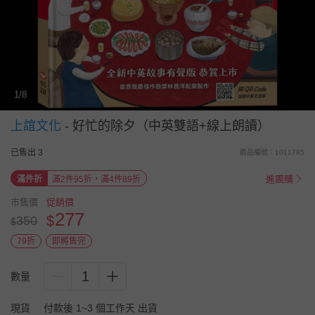
1/8
上誼文化
-
好忙的除夕（中英雙語+線上朗讀）
已售出 3
商品編號：1011785
進團購
滿件折
滿2件95折，滿4件89折
市售價
促銷價
277
$
350
$
79折
即將售完
1
數量
現貨
付款後 1~3 個工作天 出貨