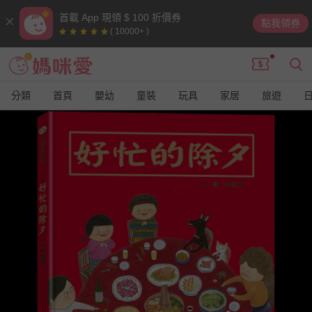
首載 App 現領 $ 100 折價券
點我領券
( 10000+ )
分類
首頁
嬰幼
童裝
玩具
家居
旅遊