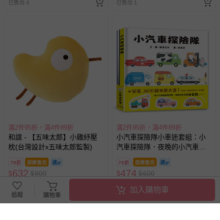
已售出 4
已售出 1
滿2件95折，滿4件89折
滿2件95折，滿4件89折
和誼 - 【五味太郎】小雞紓壓
小汽車探險隊小車迷套組：小
枕(台灣設計x五味太郎監製)
汽車探險隊．夜晚的小汽車探
險隊（加贈7張小汽車貼紙）
79折
即將售完
79折
即將售完
632
474
$
$
800
$
$
600
已售出 1
已售出 1
加入購物車
追蹤
購物車