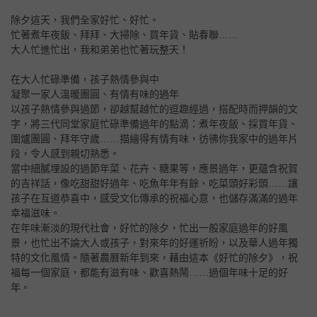
除夕這天，我們全家好忙、好忙。
忙著煮年夜飯、拜拜、大掃除、買年貨、貼春聯……
大人忙進忙出，我和弟弟也忙著玩整天！
在大人忙碌準備，孩子熱情參與中
凝聚一家人溫暖團圓、有情有味的過年
以孩子熱情參與過節，卻越幫越忙的逗趣經過，搭配時而押韻的文
字，將三代同堂家庭忙碌準備過年的點滴：煮年夜飯、採買年貨、
圍爐團圓、拜年守歲……描繪得有情有味，彷彿你我家中的過年片
段，令人感到親切熟悉。
當中細膩埋設的過節年菜、花卉、糖果等，應景過年，更蘊含祝賀
的吉祥話，像吃甜甜好過年、吃魚年年有餘、吃菜頭好彩頭……讓
孩子在互道恭喜中，感受文化傳承的祝福心意，也儲存滿滿的過年
幸福滋味。
在年味漸淡的現代社會，好忙的除夕，忙出一般家庭過年的好風
景，也忙出不論大人或孩子，對來年的好運祈盼，以及華人過年獨
特的文化風情。隨著農曆新年到來，藉由這本《好忙的除夕》，祝
福每一個家庭，都能有滋有味、歡喜熱鬧……過個年味十足的好
年。