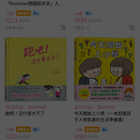
「Bookstart閱讀起步走」入選
小套票 (正券為電子票券現場兌
書單
換，贈送券現場領取)-效期至
79折
即將售完
62折
2026/10/16 正券逾期視同現金
221
999
$
$
280
$
$
1600
券使用
已售出 1091
已售出 72
滿2件95折，滿4件89折
滿2件95折，滿4件89折
跑吧！沒什麼大不了
今天開始上小學（一本舒緩孩
子入學焦慮的生活準備書）
79折
即將售完
79折
即將售完
253
284
$
$
320
$
$
360