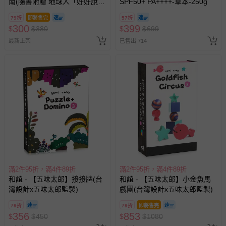
南(隨書附贈 地球人「好好說
SPF50+ PA++++-草本-250g
話」貼紙)
79折
即將售完
57折
300
399
$
$
380
$
$
699
最新上架
已售出 714
滿2件95折，滿4件89折
滿2件95折，滿4件89折
和誼 - 【五味太郎】接接牌(台
和誼 - 【五味太郎】小金魚馬
灣設計x五味太郎監製)
戲團(台灣設計x五味太郎監製)
79折
79折
即將售完
356
853
$
$
450
$
$
1080