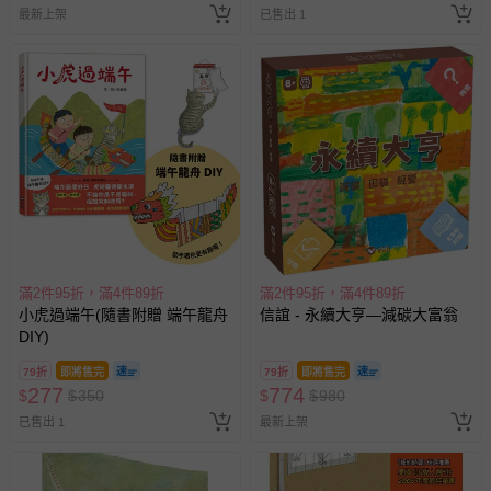
最新上架
已售出 1
滿2件95折，滿4件89折
滿2件95折，滿4件89折
小虎過端午(隨書附贈 端午龍舟
信誼 - 永續大亨—減碳大富翁
DIY)
79折
即將售完
79折
即將售完
277
774
$
$
350
$
$
980
已售出 1
最新上架