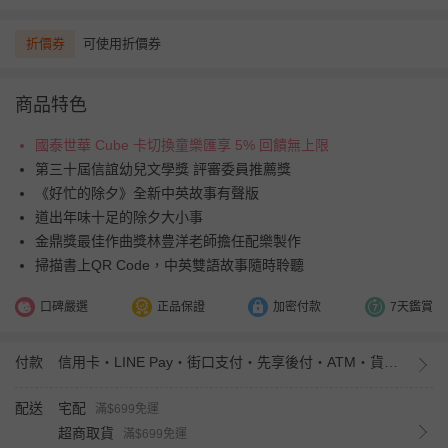
折價券
可使用折價券
商品特色
國泰世華 Cube 卡切換童樂匯享 5% 回饋無上限
第三十屆信誼幼兒文學獎 評審委員推薦獎
《好忙的除夕》全新中英故事有聲版
道出年味十足的除夕大小事
金鼎獎最佳作曲獎林豊洋老師擔任配樂製作
掃描書上QR Code，中英雙語故事隨時聆聽
口碑嚴選
正品保證
加密付款
7天鑑賞
付款
信用卡・LINE Pay・街口支付・先享後付・ATM・貨到付款・iPASS MONEY
配送
宅配
滿$699免運
超商取貨
滿$699免運