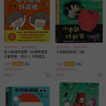
-個人衛生用品（例如尿布、貼身衣物、泳裝、襪子、地
墊、寢具類等）。
-新生兒親膚衣物（嬰幼兒包巾與背巾、包屁衣、學習
褲、紗布衣等）。
-接觸性孕哺產品（奶嘴、奶瓶、擠乳器、哺乳衣、托腹
帶束縛衣、餐搖椅等）。
-其他原廠盒裝商品封口處已貼上「不可拆封」，或具警
示字句等說明貼紙、封條者。
國際航空、客運、訂房等服務。
滿2件95折，滿4件89折
滿2件95折，滿4件89折
從小養成好習慣（40個希望孩
小老鼠找新家(二版)
子要學會，但大人 不知道怎麼
相關的退換貨辦理流程，可詳見：
退換貨 & 退款問題
教的生活習慣）
79折
即將售完
79折
即將售完
284
332
$
$
360
$
$
420
其他常見問題：
已售出 5
已售出 1
運送服務：目前提供的運送僅限台灣本島。如您位於離島地
區，可能會無法配送，或須依據商品需加收離島運費。廠商
亦保留出貨與否的權利。離島、偏遠地區、樓層親送等加價
費用，可能會另需加收。
商品實際的配達日期，可於訂單個人資料內的查詢訂單內，