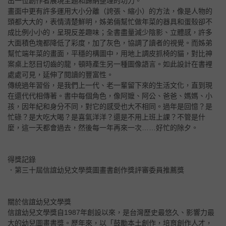
出一位創作者展現主題和歸納整理的功力。
畫面中更有許多運用大小分離（誇張、縮小）的方法，像是人物的
頭都大大的，表情清楚鮮明，姊弟倆幫忙做年菜的器具和蛋殼卻不
成比例小小的，呈現反差趣味；全書盡量減少陰影、立體感，許多
大面積色塊都降低了彩度，加了灰色，協調了讀者的視覺。而姊弟
幫忙端年菜的畫面，平穩的構圖中，用地上調皮抓椅的貓，對比神
案桌上怒目切齒的龍，頓時產生另一種圖像語言。如此設計在書裡
處處可見，延伸了閱讀的豐富性。
傳統過年習俗，是我們上一代、老一輩留下來的生活文化，直到現
在還代代相傳著。書中每個角色，像阿嬤、阿公、爸爸、媽媽、小
孩，因年紀和身分不同，對它的感受也大不相同。過年是回憶？是
忙碌？是大吃大喝？是喜氣洋洋？還是不用上班上課？不管是什
麼，這一天都會過去，然後每一年再來一次……好忙的除夕。
得獎記錄
．第三十屆信誼幼兒文學獎圖畫書創作獎評審委員推薦獎
關於信誼幼兒文學獎
信誼幼兒文學獎自1987年創設以來，是台灣歷史最悠久、影響力最
大的幼兒圖畫書獎。歷年來，以「鼓勵本土創作，培育創作人才，