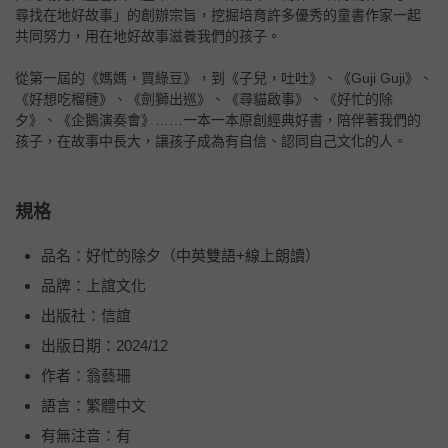
尋找在地好故事」的創辦宗旨，挖掘培育許多優秀的童書作家一起
共同努力，用在地好故事滋養我們的孩子。
從第一屆的《媽媽，買綠豆》，到《子兒，吐吐》、《Guji Guji》、
《好想吃榴槤》、《劍獅出巡》、《尋貓啟事》、《好忙的除
夕》、《企鵝演奏會》……一本一本原創經典好書，陪伴著我們的
孩子，在故事中長大，讓孩子成為有自信、認同自己文化的人。
規格
品名：好忙的除夕（中英雙語+線上朗讀）
品牌：上誼文化
出版社：信誼
出版日期：2024/12
作者：翁藝珊
語言：繁體中文
有無注音：有