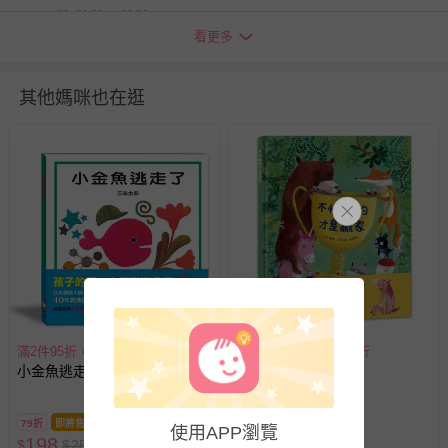
平裝/精裝：精裝
看更多
頁數：52
出版地（國）：台灣
其他媽咪也在逛
供電資訊：無
繪者：翁藝珊
適用年齡：3-8歲
退換貨須知
您所購買的商品享有7天的鑑賞期／猶豫期權益，但此期間
並非試用期，您所退回的商品必須是未經使用的全新狀態，
包含完整包裝、配件、說明文件及贈品等。
如需退換貨，請於收到商品7天（含例假日內提出），如為
瑕疵退換貨所產生的運費，將由媽咪愛負責處理，若非瑕疵
滿2件95折，滿4件89折
滿2件95折，滿4件89折
退貨，您可至『查詢訂單』>『已出貨』中查詢該筆訂單，
小金魚逃走了
不怕輸的才是贏家
並點選『我要退貨』即可進行申請。若有相關退貨問題，請
至媽咪愛
LINE@客服ID: @mamilove
我們將依序為您處理
79折
即將售完
79折
使用APP瀏覽
與服務，謝謝。
198
253
$
$
250
$
$
320