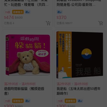
忙、玩遊戲、睡覺囉 （共四
劑隨身瓶-公司貨/最新效
冊）
期-100ml
79折
即將售完
474
370
$
$
600
$
已售出 4
已售出 98977
滿2件95折，滿4件89折
滿2件95折，滿4件89折
遊戲時間躲貓貓（觸摸遊戲
我是船（五味太郎出道50週年
書）
巔峰作）
79折
即將售完
79折
即將售完
300
300
$
$
380
$
$
380