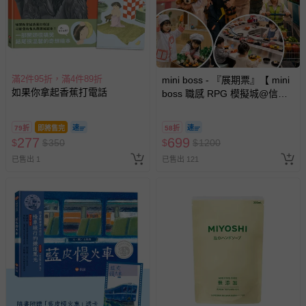
滿2件95折，滿4件89折
mini boss - 『展期票』【 mini
如果你拿起香蕉打電話
boss 職感 RPG 模擬城@信義
A11 】2026/7/10-8/30 (電子票
券，於展期現場憑訂單編號兌
79折
即將售完
58折
換，依現場梯次安排入場，逾
277
699
$
$
350
$
$
1200
期作廢) (兒童票(2歲以上)贈一
已售出 1
已售出 121
名陪伴成人)