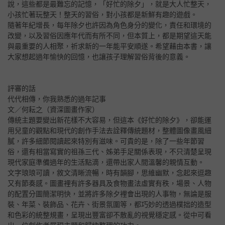
說，這些都是最難忘的記憶，「好忙的除夕」，就是大人忙整天，
小孩忙著玩整天！整天的習俗，對小孩都是新鮮有趣的遊戲。
隨著年紀增長，每年除夕也許因為角色身分的變化，責任和環境的
改變，以及習俗因應年代而有所不同，但本質上，都是期望這天能
與最重要的人相聚，祈求新的一年能平安順遂。希望藉由本書，讓
大家想起過年愉快的回憶，也讓孩子理解習俗背後的意義。
評審的話
代代相傳，你我熟悉的過年記事
文／何耘之（資深圖畫作家）
傳統主題要變出新花樣不大容易，但這本《好忙的除夕》，卻能運
用兒童的觀點和現代的創作手法去詮釋傳統題材，整體圖像畫風細
膩，許多細節閱讀起來特別有滋味。可貴的是，除了一些年節習
俗，還有相當寫實的祖孫三代、姊弟手足關係表現，不只清楚呈現
現代家庭準備過年的生活點滴，還帶出家人間溫馨的親情互動。
文字琅琅可讀，敘文清晰流暢，時有韻腳，思維幽默，念起來逗趣
又有節奏感。圖畫裡有許多器具及食物畫法虛實有秩，場景、人物
的配置分圖簡潔明快，並將許多除夕裡會出現的人事物，無論是服
裝、年菜、裝飾品、花卉、街景氛圍等，都巧妙的透過樸拙的造型
和色彩的統整規畫，呈現出豐富卻不散亂的視覺穩定感。從中可看