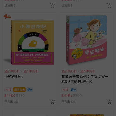
已售出 5
已售出 3
滿2件95折，滿4件89折
滿2件95折，滿4件89折
小雞逃跑記
寶寶有聲書系列：早安晚安－
給0-3歲的自理兒歌
79折
即將售完
79折
198
395
$
$
250
$
$
500
已售出 263
已售出 623