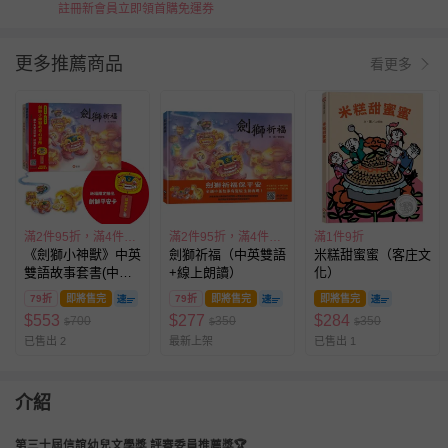
註冊新會員立即領首購免運券
更多推薦商品
看更多
滿2件95折，滿4件89折
滿2件95折，滿4件89折
滿1件9折
《劍獅小神獸》中英
劍獅祈福（中英雙語
米糕甜蜜蜜（客庄文
雙語故事套書(中英
+線上朗讀）
化）
雙語+線上朗讀)
79折
即將售完
79折
即將售完
即將售完
$
553
$
277
$
284
700
350
350
$
$
$
已售出 2
最新上架
已售出 1
介紹
第三十屆信誼幼兒文學獎 評審委員推薦獎🏆