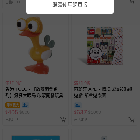
已售出 2
追蹤
已售出 11
繼續使用網頁版
滿1件9折
滿1件9折
香港 TOLO - 【啟蒙開發系
西班牙 APLI - 情境式海報貼紙
列】瘋狂大眼鳥 啟蒙開發玩具
遊戲-都會遊樂園
即將售完
405
637
$
$
500
$
$
1008
已售出 3
已售出 5