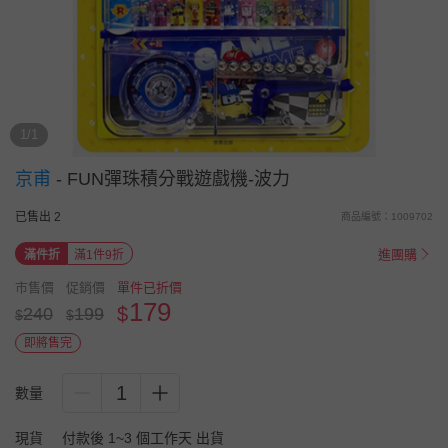
1/1
京甫
-
FUN彈珠積分戰遊戲機-波力
已售出 2
商品編號：1009702
進團購
滿件折
滿1件9折
市售價
促銷價
單件已折價
179
$
240
199
$
$
即將售完
1
數量
現貨
付款後 1~3 個工作天 出貨