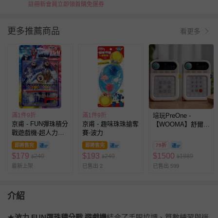
註冊新會員立即領首購免運券
更多推薦商品
看更多
滿1件9折
滿1件9折
培玩PreOne -
京甫 - FUN彈珠積分
京甫 - 趣味珠珠搶奪
【WOOMA】舒爾特
戰遊戲機-超人力霸
賽-波力
專注力訓練機組
王
即將售完
即將售完
79折
$
179
$
193
$
1500
240
240
1889
$
$
$
最新上架
已售出 2
已售出 599
介紹
★
波力 FUN彈珠積分戰 遊戲機
結合了手眼協調、算數練習與迷