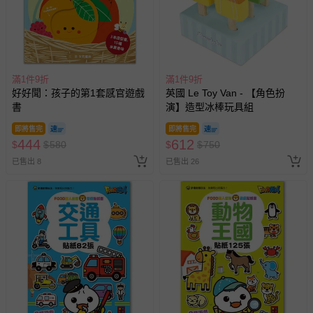
滿1件9折
滿1件9折
好好聞：孩子的第1套感官遊戲
英國 Le Toy Van - 【角色扮
書
演】造型冰棒玩具組
即將售完
即將售完
444
612
$
$
580
$
$
750
已售出 8
已售出 26