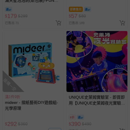
滿天星泡泡劍(新包裝)-FUN系
留商品未達活動門檻，將以原價計算，活動贈品亦需一併退
列
回。
即將售完
179
57
$
$
299
$
$
80
已售出 71
部分商品依據消費者保護法的規定，不適用七天鑑賞期/猶
已售出 189
豫期範圍：
易於腐敗、保存期限較短或解約時即將逾期（例如生鮮
商品、食品等）。
客製化商品（例如客製生日書、姓名貼等）。
報紙、期刊或雜誌（惟書籍如經拆封、使用，則酌收整
新費用）。
經消費者拆封之影音商品或電腦軟體（例如 DVD、CD
搶購一空
等）。
非以有形媒介提供之數位內容或一經提供即為完成之線
上服務，經消費者事先同意始提供（例如線上課程、遊
滿1件9折
UNIQUE史萊姆實驗室 - 即買即
mideer - 摺紙藝術DIY遊戲組-
戲或活動點數等）。
用【UNIQUE史萊姆夜光實驗室
光學原理
@ 台北科教館 】2026/6/11-
已拆封之以下類型商品：
8/30 (電子票券，於展期現場憑
-個人衛生用品（例如尿布、貼身衣物、泳裝、襪子、地
8折
訂單編號兌換，逾期作廢) (大
292
390
$
$
360
$
$
490
墊、寢具類等）。
人小孩均一價(3歲以上需購票))