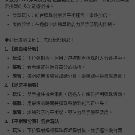
宮挑戰的多功能遊戲機。
雙重玩法：結合彈珠射擊與平衡迷宮，樂趣加倍。
寓教於樂：在遊戲中訓練算數能力與手部肌肉控制。
◆好玩遊戲 2 in 1：怎麼玩都精彩！
1. 【熱血積分戰】
玩法：
下拉彈射桿，運用力道控制將彈珠射入分數格中。
挑戰：
看看誰能射進最高分的插槽。
學習：
遊戲結束後練習加總分數，從遊戲中快樂學算數！
2. 【迷宮平衡賽】
玩法：
雙手握住機台兩側，透過左右傾斜控制彈珠滾動。
挑戰：
用最短的時間將彈珠移動到迷宮正中央！
學習：
訓練孩子的平衡感、專注力與手腕靈活度。
3. 【平衡積分賽】混合玩法
玩法：
下拉彈射桿將彈珠輕輕彈射後，雙手握住機台兩