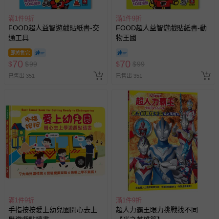
滿1件9折
滿1件9折
FOOD超人益智遊戲貼紙書-交
FOOD超人益智遊戲貼紙書-動
通工具
物王國
即將售完
70
70
$
$
99
$
$
99
已售出 351
已售出 351
滿1件9折
滿1件9折
手指按按愛上幼兒園開心去上
超人力霸王眼力挑戰找不同