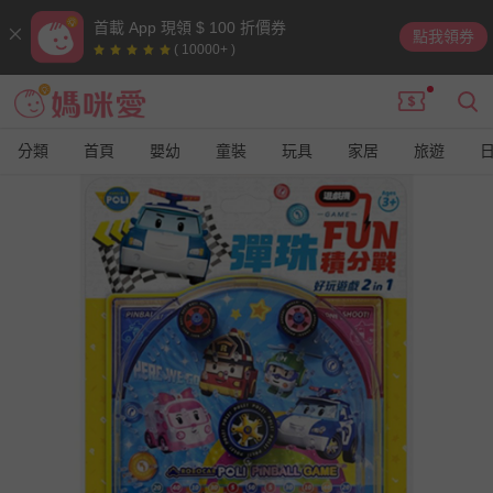
首載 App 現領 $ 100 折價券
點我領券
( 10000+ )
分類
首頁
嬰幼
童裝
玩具
家居
旅遊