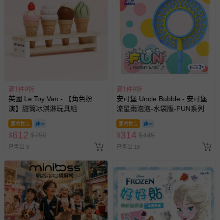
滿1件9折
滿1件9折
英國 Le Toy Van - 【角色扮
安可堡 Uncle Bubble - 安可堡
演】甜筒冰淇淋玩具組
流星雨泡泡-水袋版-FUN系列
即將售完
即將售完
612
314
$
$
750
$
$
449
已售出 3
已售出 16