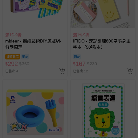
滿1件9折
滿1件9折
mideer - 摺紙藝術DIY遊戲組-
IFIDO - 速記訓練800字隨身單
聲學原理
字本（50張/本）
即將售完
292
167
$
$
360
$
$
230
已售出 4
已售出 12