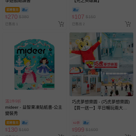
學遊戲點讀書
【光之英雄篇】
即將售完
270
107
$
$
380
$
$
150
已售出 1
已售出 2
滿1件9折
巧虎夢想樂園 - (巧虎夢想樂園)
mideer - 益智果凍貼紙書-公主
【買一送一】平日暢玩兩大一
變裝秀
小套票 (正券為電子票券現場兌
換，贈送券現場領取)-效期至
即將售完
62折
2026/10/16 正券逾期視同現金
130
999
$
$
160
$
$
1600
券使用