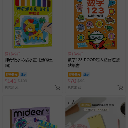
情形，您可申請更換新品或退貨，請見：
退貨的辦理流程
。
若您對於會員帳號、商品訂購與資訊、購物流程、付款方
式、折價券與購物金的使用、退貨及商品運送方式等有疑
問，你可詳見：
媽咪愛客服中心
。
預購商品：預購為海外同步代購，遇缺貨即會通知媽咪並協
助取消退款事宜。
商品如因「價格、組合」等錯誤原因，導致無法安排出貨，
會主動以簡訊及mail通知訂單取消事宜，並將提供適當補
滿1件9折
滿1件9折
償。
神奇紙水彩沾水畫【動物王
數字123-FOOD超人益智遊戲
國】
貼紙書
即將售完
即將售完
141
70
$
$
199
$
$
99
已售出 21
已售出 67