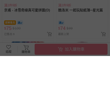
滿1件9折
滿1件9折
京甫 - 冰雪奇緣真可愛拼圖(D)
酷洛米 一起玩貼紙簿─星光篇
即將售完
75
74
$
$
100
$
$
99
已售出 9
最新上架
加入購物車
追蹤
購物車
滿1件9折
滿1件9折
京甫 - FUN彈珠積分戰遊戲機-
京甫 - 光感彈彈球(粉)碰碰狐-
超人力霸王
OPP袋包