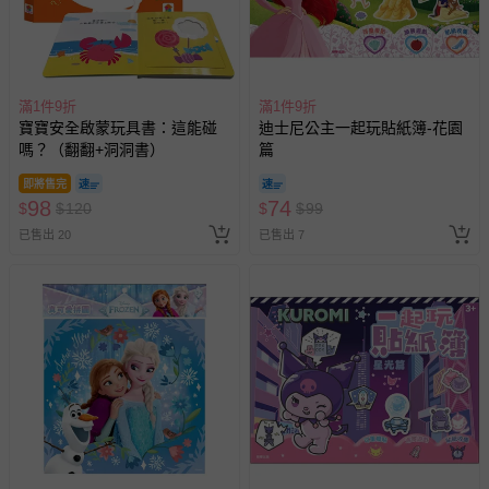
滿1件9折
滿1件9折
寶寶安全啟蒙玩具書：這能碰
迪士尼公主一起玩貼紙簿-花園
嗎？（翻翻+洞洞書）
篇
即將售完
98
74
$
$
120
$
$
99
已售出 20
已售出 7