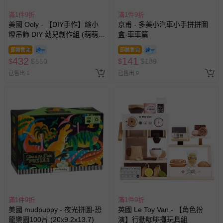
滿1件9折
滿1件9折
美國 Ooly - 【DIY手作】縮小
京甫 - 多美小汽車小手拼拼圖
燈吊飾 DIY 幼兒創作組 (萌萌好
盒-車車篇
朋友)
即將售完
即將售完
432
141
$
$
550
$
$
189
已售出 1
已售出 9
滿1件9折
滿1件9折
美國 mudpuppy - 夜光拼圖-恐
英國 Le Toy Van - 【角色扮
龍樂園100片 (20x9.2x13.7)
演】行動咖啡攤玩具組