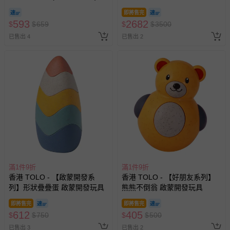
即將售完
593
2682
$
$
659
$
$
3500
已售出 4
已售出 2
滿1件9折
滿1件9折
香港 TOLO - 【啟蒙開發系
香港 TOLO - 【好朋友系列】
列】形狀疊疊蛋 啟蒙開發玩具
熊熊不倒翁 啟蒙開發玩具
即將售完
即將售完
612
405
$
$
750
$
$
500
已售出 3
已售出 2