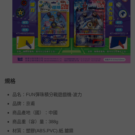
規格
品名：FUN彈珠積分戰遊戲機-波力
品牌：京甫
商品產地（國）：中國
商品重（容）量：388g
材質：塑膠(ABS.PVC).紙.鍍鎳