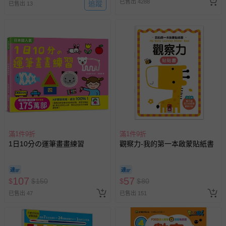
-新生兒親膚衣物（嬰幼兒包巾與背巾、包屁衣、學習
已售出 4288
追蹤
已售出 13
褲、紗布衣等）。
-接觸性孕哺產品（奶嘴、奶瓶、擠乳器、哺乳衣、托腹
帶束縛衣、餐搖椅等）。
-其他原廠盒裝商品封口處已貼上「不可拆封」，或具警
示字句等說明貼紙、封條者。
國際航空、客運、訂房等服務。
相關的退換貨辦理流程，可詳見：
退換貨 & 退款問題
其他常見問題：
滿1件9折
滿1件9折
運送服務：目前提供的運送僅限台灣本島。如您位於離島地
1日10分の運筆畫畫練習
觀察力-我的第一本啟蒙貼紙書
區，可能會無法配送，或須依據商品需加收離島運費。廠商
亦保留出貨與否的權利。離島、偏遠地區、樓層親送等加價
費用，可能會另需加收。
107
57
$
$
150
$
$
80
商品實際的配達日期，可於訂單個人資料內的查詢訂單內，
已售出 47
已售出 151
已出貨通知之訊息為主。
如您收到商品，請依正常流程檢查是否完好，若商品遇瑕疵