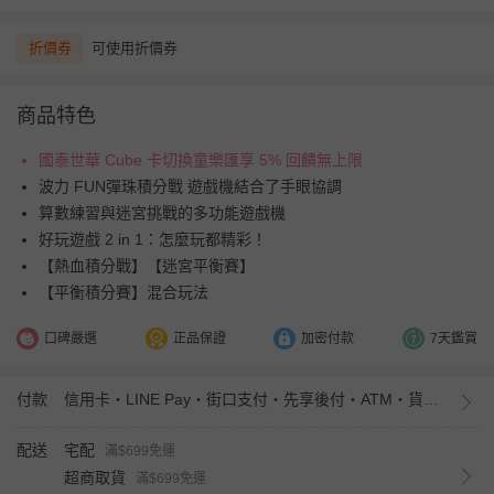
折價券
可使用折價券
商品特色
國泰世華 Cube 卡切換童樂匯享 5% 回饋無上限
波力 FUN彈珠積分戰 遊戲機結合了手眼協調
算數練習與迷宮挑戰的多功能遊戲機
好玩遊戲 2 in 1：怎麼玩都精彩！
【熱血積分戰】【迷宮平衡賽】
【平衡積分賽】混合玩法
口碑嚴選
正品保證
加密付款
7天鑑賞
付款
信用卡・LINE Pay・街口支付・先享後付・ATM・貨到付款・iPASS MONEY
配送
宅配
滿$699免運
超商取貨
滿$699免運