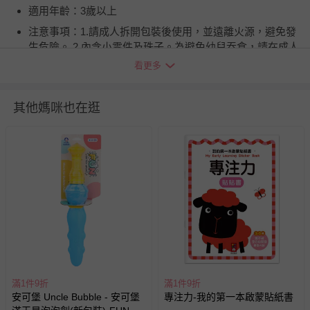
適用年齡：3歲以上
注意事項：1.請成人拆開包裝後使用，並遠離火源，避免發
生危險。 2.內含小零件及珠子。為避免幼兒吞食，請在成人
監護下使用。 3.本產品不適合未滿三歲幼兒使用。
看更多
BSMI商品檢驗標識字號：M73987
退換貨須知
其他媽咪也在逛
您所購買的商品享有7天的鑑賞期／猶豫期權益，但此期間
並非試用期，您所退回的商品必須是未經使用的全新狀態，
包含完整包裝、配件、說明文件及贈品等。
如需退換貨，請於收到商品7天（含例假日內提出），如為
瑕疵退換貨所產生的運費，將由媽咪愛負責處理，若非瑕疵
退貨，您可至『查詢訂單』>『已出貨』中查詢該筆訂單，
並點選『我要退貨』即可進行申請。若有相關退貨問題，請
至媽咪愛
LINE@客服ID: @mamilove
我們將依序為您處理
與服務，謝謝。
滿1件9折
滿1件9折
安可堡 Uncle Bubble - 安可堡
專注力-我的第一本啟蒙貼紙書
針對滿件折/滿額贈…等活動，如因部份退貨，而該訂單保