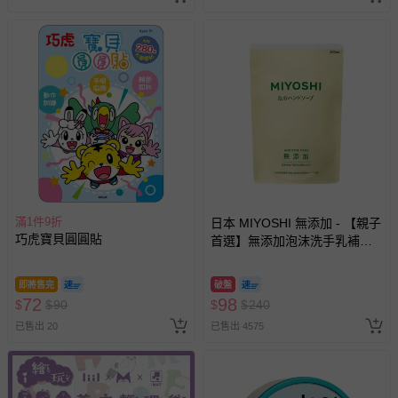
滿1件9折
日本 MIYOSHI 無添加 - 【親子
巧虎寶貝圓圓貼
首選】無添加泡沫洗手乳補充
包-300ml
即將售完
破盤
72
98
$
$
90
$
$
240
已售出 20
已售出 4575