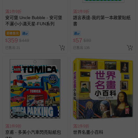
滿1件9折
滿1件9折
安可堡 Uncle Bubble - 安可堡
語言表達-我的第一本啟蒙貼紙
不灑小小滿天星-FUN系列
書
即將售完
359
57
$
$
449
$
$
80
已售出 21
已售出 135
滿1件9折
滿1件9折
京甫 - 多美小汽車閃亮貼紙包
世界名畫小百科