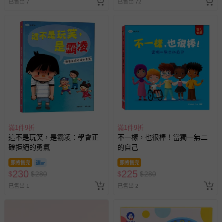
已售出 7
已售出 72
滿1件9折
滿1件9折
這不是玩笑，是霸凌：學會正
不一樣，也很棒！當獨一無二
確拒絕的勇氣
的自己
即將售完
即將售完
230
225
$
$
280
$
$
280
已售出 1
已售出 2