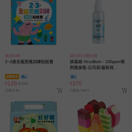
滿1件9折
滿1500元贈好禮
2~3歲全腦思維訓練貼紙書
病毒崩 VirusBom - 100ppm噴
劑隨身瓶-公司貨/最新效
期-100ml
即將售完
128
370
$
$
180
$
已售出 88
已售出 98977