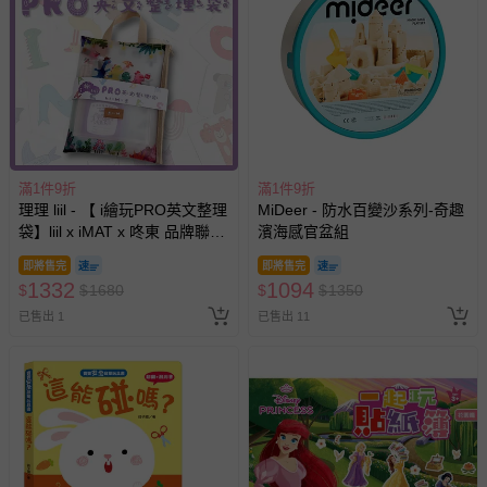
滿1件9折
滿1件9折
理理 liil - 【 i繪玩PRO英文整理
MiDeer - 防水百變沙系列-奇趣
袋】liil x iMAT x 咚東 品牌聯名
濱海感官盆組
商品 (一組)
即將售完
即將售完
1332
1094
$
$
1680
$
$
1350
已售出 1
已售出 11