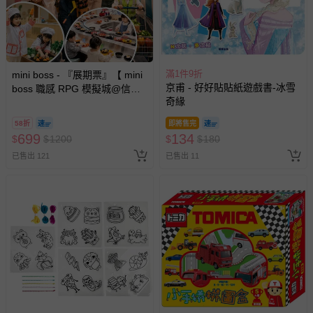
滿1件9折
mini boss - 『展期票』【 mini
京甫 - 好好貼貼紙遊戲書-冰雪
boss 職感 RPG 模擬城@信義
奇緣
A11 】2026/7/10-8/30 (電子票
券，於展期現場憑訂單編號兌
58折
即將售完
換，依現場梯次安排入場，逾
699
134
$
$
1200
$
$
180
期作廢) (兒童票(2歲以上)贈一
已售出 121
已售出 11
名陪伴成人)