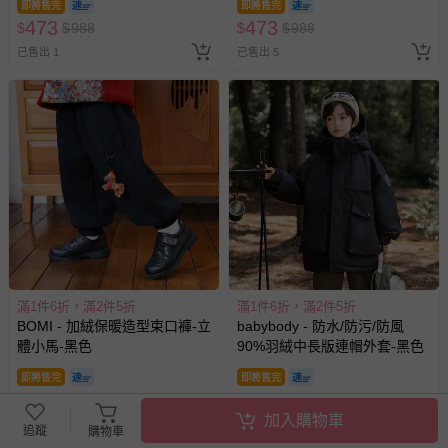
即將售完
即將售完
473
473
$
$
988
$
$
988
已售出 1
已售出 5
滿1件6折，滿2件5折
滿1件6折，滿2件5折
BOMI - 加絨保暖造型束口褲-立
babybody - 防水/防污/防風
體小馬-黑色
90%羽絨中長版連帽外套-黑色
即將售完
即將售完
389
1679
$
$
759
$
$
2999
加入購物車
已售出 5
已售出 15
追蹤
購物車