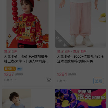
退換貨須知
您所購買的商品享有7天的鑑賞期／猶豫期權益，但此期間
並非試用期，您所退回的商品必須是未經使用的全新狀態，
包含完整包裝、配件、說明文件及贈品等。
如需退換貨，請於收到商品7天（含例假日內提出），如為
搶購一空
瑕疵退換貨所產生的運費，將由媽咪愛負責處理，若非瑕疵
退貨，您可至『查詢訂單』>『已出貨』中查詢該筆訂單，
並點選『我要退貨』即可進行申請。若有相關退貨問題，請
滿1件3折
滿1件6折，滿2件5折
至媽咪愛
LINE@客服ID: @mamilove
我們將依序為您處理
人氣卡通 - 卡通汪汪隊加絨長
人氣卡通 - 9000+透氣孔卡通汪
與服務，謝謝。
袖上衣/大學T-卡通人物阿奇-紅
汪隊防蚊褲/空調褲-粉色
色
即將售完
針對滿件折/滿額贈…等活動，如因部份退貨，而該訂單保
237
294
$
$
900
$
$
590
留商品未達活動門檻，將以原價計算，活動贈品亦需一併退
已售出 67
追蹤
已售出 3
回。
部分商品依據消費者保護法的規定，不適用七天鑑賞期/猶
豫期範圍：
易於腐敗、保存期限較短或解約時即將逾期（例如生鮮