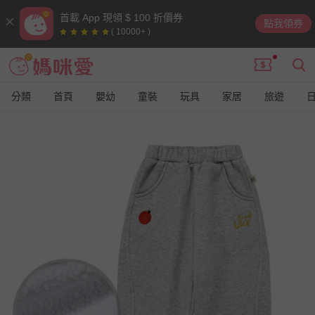
首載 App 現領 $ 100 折價券
點我領券
( 10000+ )
分類
首頁
嬰幼
童裝
玩具
家居
旅遊