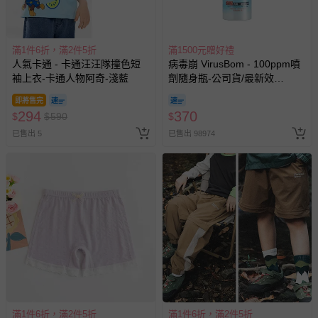
國際航空、客運、訂房等服務。
相關的退換貨辦理流程，可詳見：
退換貨 & 退款問題
滿1件6折，滿2件5折
滿1500元贈好禮
人氣卡通 - 卡通汪汪隊撞色短
病毒崩 VirusBom - 100ppm噴
袖上衣-卡通人物阿奇-淺藍
劑隨身瓶-公司貨/最新效
其他常見問題：
期-100ml
即將售完
運送服務：目前提供的運送僅限台灣本島。如您位於離島地
294
370
$
$
590
$
區，可能會無法配送，或須依據商品需加收離島運費。廠商
已售出 5
已售出 98974
亦保留出貨與否的權利。離島、偏遠地區、樓層親送等加價
費用，可能會另需加收。
商品實際的配達日期，可於訂單個人資料內的查詢訂單內，
已出貨通知之訊息為主。
如您收到商品，請依正常流程檢查是否完好，若商品遇瑕疵
情形，您可申請更換新品或退貨，請見：
退貨的辦理流程
。
若您對於會員帳號、商品訂購與資訊、購物流程、付款方
式、折價券與購物金的使用、退貨及商品運送方式等有疑
問，你可詳見：
媽咪愛客服中心
。
預購商品：預購為海外同步代購，遇缺貨即會通知媽咪並協
滿1件6折，滿2件5折
滿1件6折，滿2件5折
助取消退款事宜。