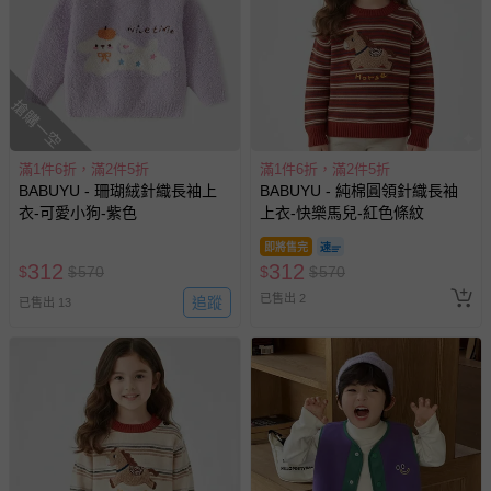
搶購一空
滿1件6折，滿2件5折
滿1件6折，滿2件5折
BABUYU - 珊瑚絨針織長袖上
BABUYU - 純棉圓領針織長袖
衣-可愛小狗-紫色
上衣-快樂馬兒-紅色條紋
即將售完
312
312
$
$
570
$
$
570
已售出 2
追蹤
已售出 13