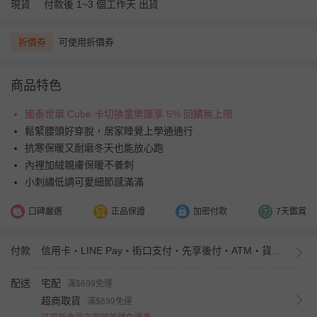
現貨
付款後 1~3 個工作天 出貨
折價券
可使用折價券
商品特色
國泰世華 Cube 卡切換童樂匯享 5% 回饋無上限
鬆緊腰頭好穿脫，居家睡覺上學通通行
抗寒保暖又耐磨冬天也能放心跑
內裡加絨親膚保暖不養刺
小刺繡低調可愛細節感滿滿
口碑嚴選
正品保證
加密付款
7天鑑賞
付款
信用卡・LINE Pay・街口支付・先享後付・ATM・貨到付款・iPASS MONEY
配送
宅配
滿$699免運
超商取貨
滿$699免運