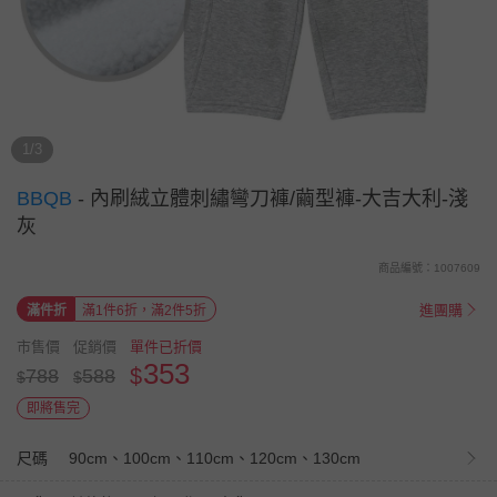
1/3
BBQB
-
內刷絨立體刺繡彎刀褲/繭型褲-大吉大利-淺
灰
商品編號：1007609
進團購
滿件折
滿1件6折，滿2件5折
市售價
促銷價
單件已折價
353
$
788
588
$
$
即將售完
尺碼
90cm、100cm、110cm、120cm、130cm