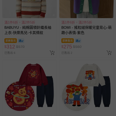
滿1件6折，滿2件5折
滿1件6折，滿2件5折
BABUYU - 純棉圓領針織長袖
BOMI - 搖粒絨保暖兒童背心-萌
上衣-快樂馬兒-卡其條紋
趣小表情-紫色
即將售完
即將售完
312
275
$
$
570
$
$
560
已售出 6
已售出 2