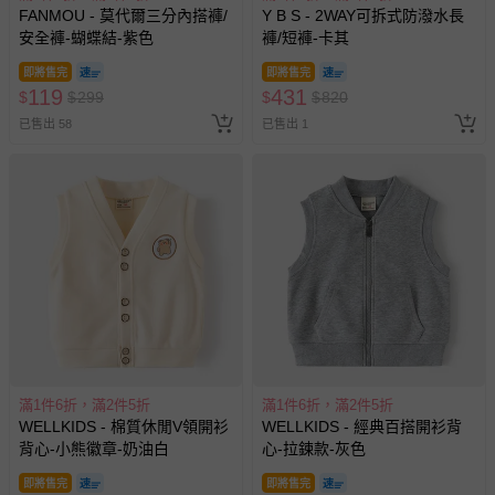
FANMOU - 莫代爾三分內搭褲/
Y B S - 2WAY可拆式防潑水長
商品如因「價格、組合」等錯誤原因，導致無法安排出貨，
安全褲-蝴蝶結-紫色
褲/短褲-卡其
會主動以簡訊及mail通知訂單取消事宜，並將提供適當補
即將售完
即將售完
償。
119
431
$
$
299
$
$
820
已售出 58
已售出 1
滿1件6折，滿2件5折
滿1件6折，滿2件5折
WELLKIDS - 棉質休閒V領開衫
WELLKIDS - 經典百搭開衫背
背心-小熊徽章-奶油白
心-拉鍊款-灰色
即將售完
即將售完