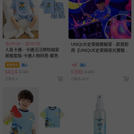
商品、食品等）。
客製化商品（例如客製生日書、姓名貼等）。
報紙、期刊或雜誌（惟書籍如經拆封、使用，則酌收整
新費用）。
經消費者拆封之影音商品或電腦軟體（例如 DVD、CD
滿1件6折，滿2件5折
UNIQUE史萊姆實驗室 - 即買即
等）。
人氣卡通 - 卡通汪汪隊短袖家
用【UNIQUE史萊姆夜光實驗室
非以有形媒介提供之數位內容或一經提供即為完成之線
居服套裝-卡通人物阿奇-藍色
@ 台北科教館 】2026/6/11-
上服務，經消費者事先同意始提供（例如線上課程、遊
8/30 (電子票券，於展期現場憑
即將售完
8折
戲或活動點數等）。
訂單編號兌換，逾期作廢) (大
414
390
$
$
790
$
$
490
人小孩均一價(3歲以上需購票))
已拆封之以下類型商品：
已售出 4
已售出 4231
-個人衛生用品（例如尿布、貼身衣物、泳裝、襪子、地
墊、寢具類等）。
-新生兒親膚衣物（嬰幼兒包巾與背巾、包屁衣、學習
褲、紗布衣等）。
-接觸性孕哺產品（奶嘴、奶瓶、擠乳器、哺乳衣、托腹
帶束縛衣、餐搖椅等）。
-其他原廠盒裝商品封口處已貼上「不可拆封」，或具警
示字句等說明貼紙、封條者。