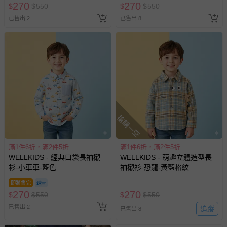
270
270
$
$
550
$
$
550
已售出 2
已售出 8
搶購一空
滿1件6折，滿2件5折
滿1件6折，滿2件5折
WELLKIDS - 經典口袋長袖襯
WELLKIDS - 萌趣立體造型長
衫-小車車-藍色
袖襯衫-恐龍-黃藍格紋
即將售完
270
270
$
$
550
$
$
550
已售出 2
追蹤
已售出 8