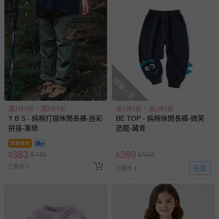
搶購一空
滿1件6折，滿2件5折
滿1件6折，滿2件5折
Y B S - 純棉打摺休閒長褲-迷彩
BE TOP - 純棉休閒長褲-微笑
拼接-軍綠
恐龍-藏青
即將售完
383
269
$
$
740
$
$
549
已售出 2
追蹤
已售出 4