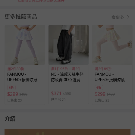
註冊新會員立即領首購免運券
更多推薦商品
看更多
滿2件89折
滿1件95折，滿2件85折
滿2件89折
FANMOU -
NC - 涼感天絲牛仔
FANMOU -
UPF50+接觸涼感內
防蚊褲-3D立體剪裁-
UPF50+接觸涼感內
搭褲裙-紫色
煙灰
搭褲裙-粉色
6折
6折
$
371
590
$
299
$
299
499
$
499
$
$
已售出 70
已售出 23
已售出 21
介紹