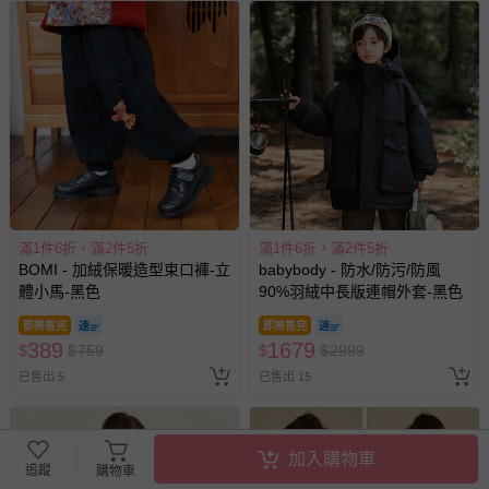
滿1件6折，滿2件5折
滿1件6折，滿2件5折
BOMI - 加絨保暖造型束口褲-立
babybody - 防水/防污/防風
體小馬-黑色
90%羽絨中長版連帽外套-黑色
即將售完
即將售完
389
1679
$
$
759
$
$
2999
已售出 5
已售出 15
加入購物車
追蹤
購物車