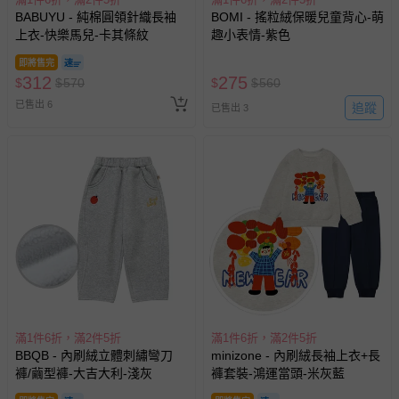
BABUYU - 純棉圓領針織長袖
BOMI - 搖粒絨保暖兒童背心-萌
上衣-快樂馬兒-卡其條紋
趣小表情-紫色
即將售完
312
275
$
$
570
$
$
560
已售出 6
追蹤
已售出 3
滿1件6折，滿2件5折
滿1件6折，滿2件5折
BBQB - 內刷絨立體刺繡彎刀
minizone - 內刷絨長袖上衣+長
褲/繭型褲-大吉大利-淺灰
褲套裝-鴻運當頭-米灰藍