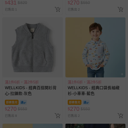
431
270
示字句等說明貼紙、封條者。
$
$
820
$
$
550
已售出 1
已售出 2
國際航空、客運、訂房等服務。
相關的退換貨辦理流程，可詳見：
退換貨 & 退款問題
其他常見問題：
運送服務：目前提供的運送僅限台灣本島。如您位於離島地
區，可能會無法配送，或須依據商品需加收離島運費。廠商
亦保留出貨與否的權利。離島、偏遠地區、樓層親送等加價
費用，可能會另需加收。
商品實際的配達日期，可於訂單個人資料內的查詢訂單內，
滿1件6折，滿2件5折
滿1件6折，滿2件5折
已出貨通知之訊息為主。
WELLKIDS - 經典百搭開衫背
WELLKIDS - 經典口袋長袖襯
如您收到商品，請依正常流程檢查是否完好，若商品遇瑕疵
心-拉鍊款-灰色
衫-小車車-藍色
情形，您可申請更換新品或退貨，請見：
退貨的辦理流程
。
即將售完
即將售完
若您對於會員帳號、商品訂購與資訊、購物流程、付款方
270
270
$
$
550
$
$
550
式、折價券與購物金的使用、退貨及商品運送方式等有疑
已售出 8
已售出 2
問，你可詳見：
媽咪愛客服中心
。