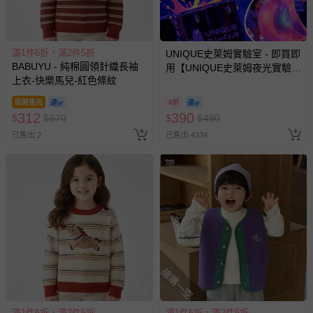
滿1件6折，滿2件5折
UNIQUE史萊姆實驗室 - 即買即
BABUYU - 純棉圓領針織長袖
用【UNIQUE史萊姆夜光實驗室
上衣-快樂馬兒-紅色條紋
@ 台北科教館 】2026/6/11-
8/30 (電子票券，於展期現場憑
即將售完
8折
訂單編號兌換，逾期作廢) (大
312
390
$
$
570
$
$
490
人小孩均一價(3歲以上需購票))
已售出 2
已售出 4334
搶購一空
滿1件6折，滿2件5折
滿1件6折，滿2件5折