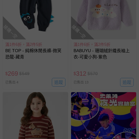
搶購一空
搶購一空
滿1件6折，滿2件5折
滿1件6折，滿2件5折
BE TOP - 純棉休閒長褲-微笑
BABUYU - 珊瑚絨針織長袖上
恐龍-藏青
衣-可愛小狗-紫色
269
312
$
$
549
$
$
570
追蹤
追蹤
已售出 4
已售出 13