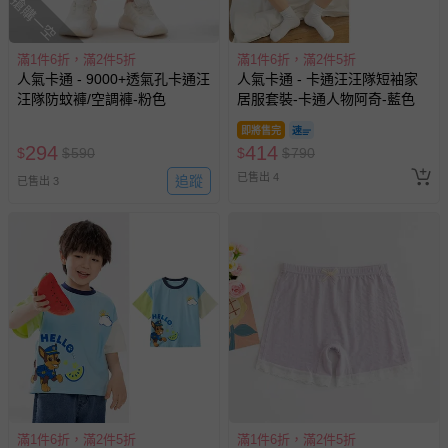
搶購一空
退換貨須知
滿1件6折，滿2件5折
滿1件6折，滿2件5折
您所購買的商品享有7天的鑑賞期／猶豫期權益，但此期間
人氣卡通 - 9000+透氣孔卡通汪
人氣卡通 - 卡通汪汪隊短袖家
並非試用期，您所退回的商品必須是未經使用的全新狀態，
汪隊防蚊褲/空調褲-粉色
居服套裝-卡通人物阿奇-藍色
包含完整包裝、配件、說明文件及贈品等。
即將售完
294
414
$
$
590
$
$
790
如需退換貨，請於收到商品7天（含例假日內提出），如為
已售出 4
追蹤
已售出 3
瑕疵退換貨所產生的運費，將由媽咪愛負責處理，若非瑕疵
退貨，您可至『查詢訂單』>『已出貨』中查詢該筆訂單，
並點選『我要退貨』即可進行申請。若有相關退貨問題，請
至媽咪愛
LINE@客服ID: @mamilove
我們將依序為您處理
與服務，謝謝。
針對滿件折/滿額贈…等活動，如因部份退貨，而該訂單保
留商品未達活動門檻，將以原價計算，活動贈品亦需一併退
回。
部分商品依據消費者保護法的規定，不適用七天鑑賞期/猶
滿1件6折，滿2件5折
滿1件6折，滿2件5折
豫期範圍：