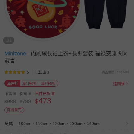
1/2
Minizone
-
內刷絨長袖上衣+長褲套裝-福祿安康-紅x
藏青
5
已售出 3
商品編號：1007489
進團購
滿件折
滿1件6折，滿2件5折
市售價
促銷價
單件已折價
473
$
988
788
$
$
即將售完
尺碼
100cm、110cm、120cm、130cm、140cm