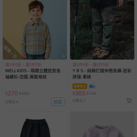
預購商品：預購為海外同步代購，遇缺貨即會通知媽咪並協
助取消退款事宜。
商品如因「價格、組合」等錯誤原因，導致無法安排出貨，
會主動以簡訊及mail通知訂單取消事宜，並將提供適當補
償。
搶購一空
滿1件6折，滿2件5折
滿1件6折，滿2件5折
WELLKIDS - 萌趣立體造型長
Y B S - 純棉打摺休閒長褲-迷彩
袖襯衫-恐龍-黃藍格紋
拼接-軍綠
即將售完
270
383
$
$
550
$
$
740
已售出 2
追蹤
已售出 8