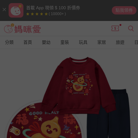
首載 App 現領 $ 100 折價券
點我領券
( 10000+ )
分類
首頁
嬰幼
童裝
玩具
家居
旅遊