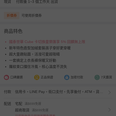
現貨
付款後 1~3 個工作天 出貨
折價券
可使用折價券
商品特色
國泰世華 Cube 卡切換童樂匯享 5% 回饋無上限
新年特色造型加絨套裝孩子穿好更穿暖
超大童趣貼圖，活潑可愛超吸睛
一套搞定上衣長褲保暖又好動
羅紋束口擋住冷風，核心溫度不流失
口碑嚴選
正品保證
加密付款
7天鑑賞
付款
信用卡・LINE Pay・街口支付・先享後付・ATM・貨到付款・iPASS MONEY
配送
宅配
滿$699免運
超商取貨
滿$699免運