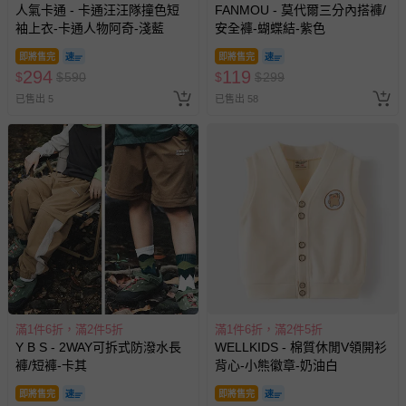
人氣卡通 - 卡通汪汪隊撞色短
FANMOU - 莫代爾三分內搭褲/
易於腐敗、保存期限較短或解約時即將逾期（例如生鮮
袖上衣-卡通人物阿奇-淺藍
安全褲-蝴蝶結-紫色
商品、食品等）。
即將售完
即將售完
客製化商品（例如客製生日書、姓名貼等）。
294
119
$
$
590
$
$
299
報紙、期刊或雜誌（惟書籍如經拆封、使用，則酌收整
已售出 5
已售出 58
新費用）。
經消費者拆封之影音商品或電腦軟體（例如 DVD、CD
等）。
非以有形媒介提供之數位內容或一經提供即為完成之線
上服務，經消費者事先同意始提供（例如線上課程、遊
戲或活動點數等）。
已拆封之以下類型商品：
-個人衛生用品（例如尿布、貼身衣物、泳裝、襪子、地
墊、寢具類等）。
-新生兒親膚衣物（嬰幼兒包巾與背巾、包屁衣、學習
滿1件6折，滿2件5折
滿1件6折，滿2件5折
褲、紗布衣等）。
Y B S - 2WAY可拆式防潑水長
WELLKIDS - 棉質休閒V領開衫
-接觸性孕哺產品（奶嘴、奶瓶、擠乳器、哺乳衣、托腹
褲/短褲-卡其
背心-小熊徽章-奶油白
帶束縛衣、餐搖椅等）。
-其他原廠盒裝商品封口處已貼上「不可拆封」，或具警
即將售完
即將售完