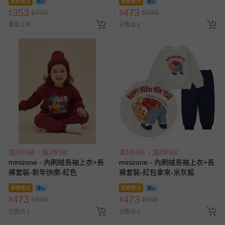
即將售完
即將售完
353
473
$
$
788
$
$
988
最新上架
已售出 2
滿1件6折，滿2件5折
滿1件6折，滿2件5折
minizone - 內刷絨長袖上衣+長
minizone - 內刷絨長袖上衣+長
褲套裝-新年快樂-紅色
褲套裝-紅包拿來-米灰藍
即將售完
即將售完
473
473
$
$
988
$
$
988
已售出 1
已售出 5