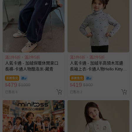
滿1件6折，滿2件5折
滿1件6折，滿2件5折
人氣卡通 - 加絨保暖休閒束口
人氣卡通 - 加絨半高領木耳邊
長褲-卡通人物酷洛米-藏青
長袖上衣-卡通人物Hello Kitty-
灰色
即將售完
即將售完
479
419
$
$
1000
$
$
900
已售出 6
已售出 2