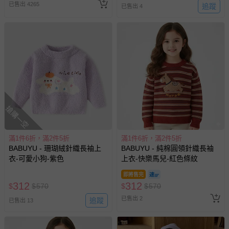
已售出 4265
追蹤
已售出 4
搶購一空
滿1件6折，滿2件5折
滿1件6折，滿2件5折
BABUYU - 珊瑚絨針織長袖上
BABUYU - 純棉圓領針織長袖
衣-可愛小狗-紫色
上衣-快樂馬兒-紅色條紋
即將售完
312
312
$
$
570
$
$
570
已售出 2
追蹤
已售出 13