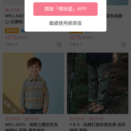
式、折價券與購物金的使用、退貨及商品運送方式等有疑
開啟「媽咪愛」APP
滿1件6折，滿2件5折
滿1件6折，滿2件5折
問，你可詳見：
媽咪愛客服中心
。
WELLKIDS - 經典百搭開衫背
WELLKIDS - 經典口袋長袖襯
預購商品：預購為海外同步代購，遇缺貨即會通知媽咪並協
心-拉鍊款-灰色
衫-小車車-藍色
繼續使用網頁版
助取消退款事宜。
即將售完
即將售完
商品如因「價格、組合」等錯誤原因，導致無法安排出貨，
270
270
$
$
550
$
$
550
會主動以簡訊及mail通知訂單取消事宜，並將提供適當補
已售出 8
已售出 2
償。
搶購一空
滿1件6折，滿2件5折
滿1件6折，滿2件5折
WELLKIDS - 萌趣立體造型長
Y B S - 純棉打摺休閒長褲-迷彩
袖襯衫-恐龍-黃藍格紋
拼接-軍綠