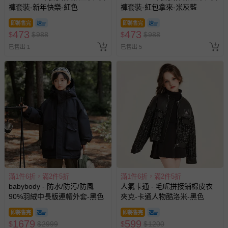
褲套裝-新年快樂-紅色
褲套裝-紅包拿來-米灰藍
即將售完
即將售完
473
473
$
$
988
$
$
988
已售出 1
已售出 5
滿1件6折，滿2件5折
滿1件6折，滿2件5折
babybody - 防水/防污/防風
人氣卡通 - 毛呢拼接鋪棉皮衣
90%羽絨中長版連帽外套-黑色
夾克-卡通人物酷洛米-黑色
即將售完
即將售完
1679
599
$
$
2999
$
$
1200