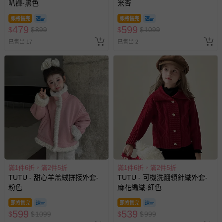
叭褲-黑色
米杏
即將售完
即將售完
479
599
$
$
899
$
$
1099
已售出 17
已售出 2
滿1件6折，滿2件5折
滿1件6折，滿2件5折
TUTU - 甜心羊羔絨拼接外套-
TUTU - 可機洗翻領針織外套-
粉色
麻花編織-紅色
即將售完
即將售完
599
539
$
$
1099
$
$
999