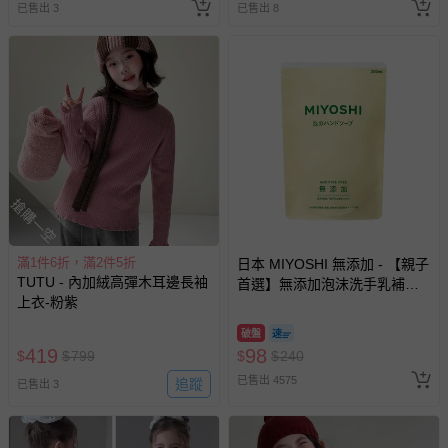
已售出 3
已售出 8
搶購一空
滿1件6折，滿2件5折
日本 MIYOSHI 無添加 - 【親子
TUTU - 內加絨高彈木耳邊長袖
首選】無添加泡沫洗手乳補充
上衣-粉紫
包-300ml
破盤
419
98
$
$
799
$
$
240
已售出 4575
追蹤
已售出 3