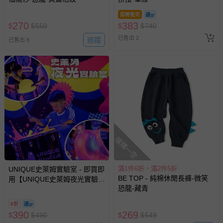
即將售完
270
383
$
$
550
$
$
740
已售出 2
追蹤
已售出 8
搶購一空
滿1件6折，滿2件5折
UNIQUE史萊姆實驗室 - 即買即
BE TOP - 純棉休閒長褲-微笑
用【UNIQUE史萊姆夜光實驗室
恐龍-藏青
@ 台北科教館 】2026/6/11-
8/30 (電子票券，於展期現場憑
8折
訂單編號兌換，逾期作廢) (大
390
269
$
$
490
$
$
549
人小孩均一價(3歲以上需購票))