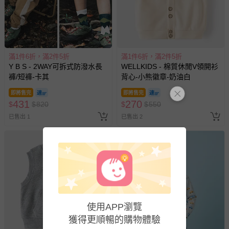
-接觸性孕哺產品（奶嘴、奶瓶、擠乳器、哺乳衣、托腹
帶束縛衣、餐搖椅等）。
-其他原廠盒裝商品封口處已貼上「不可拆封」，或具警
示字句等說明貼紙、封條者。
國際航空、客運、訂房等服務。
滿1件6折，滿2件5折
滿1件6折，滿2件5折
Y B S - 2WAY可拆式防潑水長
WELLKIDS - 棉質休閒V領開衫
褲/短褲-卡其
背心-小熊徽章-奶油白
相關的退換貨辦理流程，可詳見：
退換貨 & 退款問題
即將售完
即將售完
431
270
$
$
820
$
$
550
其他常見問題：
已售出 1
已售出 2
運送服務：目前提供的運送僅限台灣本島。如您位於離島地
區，可能會無法配送，或須依據商品需加收離島運費。廠商
亦保留出貨與否的權利。離島、偏遠地區、樓層親送等加價
費用，可能會另需加收。
商品實際的配達日期，可於訂單個人資料內的查詢訂單內，
已出貨通知之訊息為主。
如您收到商品，請依正常流程檢查是否完好，若商品遇瑕疵
使用APP瀏覽
情形，您可申請更換新品或退貨，請見：
退貨的辦理流程
。
獲得更順暢的購物體驗
若您對於會員帳號、商品訂購與資訊、購物流程、付款方