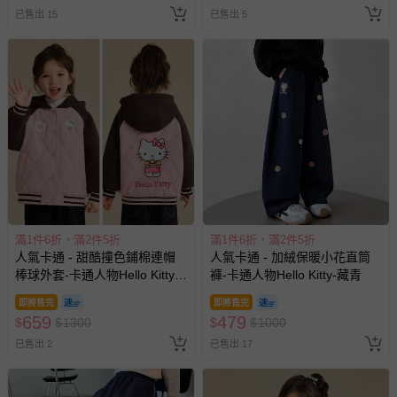
已售出 15
已售出 5
滿1件6折，滿2件5折
滿1件6折，滿2件5折
人氣卡通 - 甜酷撞色鋪棉連帽
人氣卡通 - 加絨保暖小花直筒
棒球外套-卡通人物Hello Kitty-
褲-卡通人物Hello Kitty-藏青
粉色
即將售完
即將售完
659
479
$
$
1300
$
$
1000
已售出 2
已售出 17