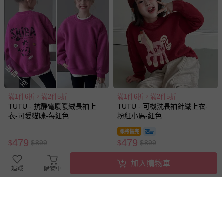
搶購一空
滿1件6折，滿2件5折
滿1件6折，滿2件5折
TUTU - 抗靜電暖暖絨長袖上
TUTU - 可機洗長袖針織上衣-
衣-可愛貓咪-莓紅色
粉紅小馬-紅色
即將售完
479
479
$
$
899
$
$
899
已售出 1
追蹤
已售出 5
加入購物車
追蹤
購物車