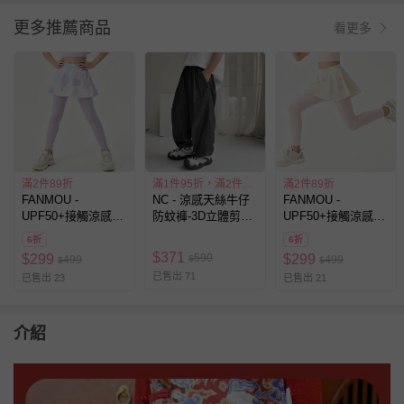
更多推薦商品
看更多
滿2件89折
滿1件95折，滿2件85折
滿2件89折
FANMOU -
NC - 涼感天絲牛仔
FANMOU -
UPF50+接觸涼感內
防蚊褲-3D立體剪裁-
UPF50+接觸涼感內
搭褲裙-紫色
煙灰
搭褲裙-粉色
6折
6折
$
371
590
$
299
$
299
499
$
499
$
$
已售出 71
已售出 23
已售出 21
介紹