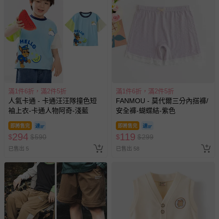
部分商品依據消費者保護法的規定，不適用七天鑑賞期/猶
豫期範圍：
易於腐敗、保存期限較短或解約時即將逾期（例如生鮮
商品、食品等）。
客製化商品（例如客製生日書、姓名貼等）。
報紙、期刊或雜誌（惟書籍如經拆封、使用，則酌收整
滿1件6折，滿2件5折
滿1件6折，滿2件5折
新費用）。
人氣卡通 - 卡通汪汪隊撞色短
FANMOU - 莫代爾三分內搭褲/
經消費者拆封之影音商品或電腦軟體（例如 DVD、CD
袖上衣-卡通人物阿奇-淺藍
安全褲-蝴蝶結-紫色
等）。
即將售完
即將售完
非以有形媒介提供之數位內容或一經提供即為完成之線
294
119
$
$
590
$
$
299
上服務，經消費者事先同意始提供（例如線上課程、遊
已售出 5
已售出 58
戲或活動點數等）。
已拆封之以下類型商品：
-個人衛生用品（例如尿布、貼身衣物、泳裝、襪子、地
墊、寢具類等）。
-新生兒親膚衣物（嬰幼兒包巾與背巾、包屁衣、學習
褲、紗布衣等）。