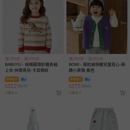
滿1件6折，滿2件5折
滿1件6折，滿2件5折
BABUYU - 純棉圓領針織長袖
BOMI - 搖粒絨保暖兒童背心-萌
上衣-快樂馬兒-卡其條紋
趣小表情-紫色
即將售完
即將售完
312
275
$
$
570
$
$
560
已售出 6
已售出 2