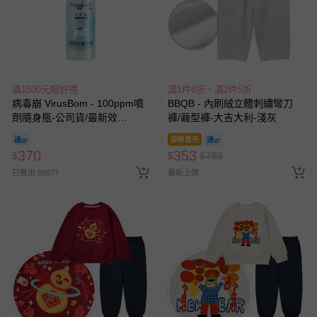
滿1500元贈好禮
滿1件6折，滿2件5折
病毒崩 VirusBom - 100ppm噴
BBQB - 內刷絨立體刺繡彎刀
劑隨身瓶-公司貨/最新效
褲/繭型褲-大吉大利-淺灰
期-100ml
即將售完
370
353
$
$
$
788
已售出 98977
最新上架