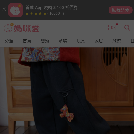
首載 App 現領 $ 100 折價券
點我領券
( 10000+ )
分類
首頁
嬰幼
童裝
玩具
家居
旅遊