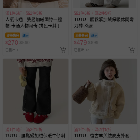
滿1件6折，滿2件5折
滿1件6折，滿2件5折
人氣卡通 - 雙層加絨圍脖一體
TUTU - 腰鬆緊加絨保暖休閒彎
帽-卡通人物阿奇-拼色卡其 (52-
刀褲-燕麥
56cm)
即將售完
即將售完
270
479
$
$
560
$
$
899
已售出 1
已售出 12
滿1件6折，滿2件5折
滿1件6折，滿2件5折
TUTU - 腰鬆緊加絨保暖牛仔喇
TUTU - 復古羊羔絨麂皮外套-