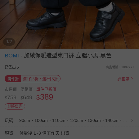
1/2
BOMI
-
加絨保暖造型束口褲-立體小馬-黑色
已售出 5
商品編號：1007277
進團購
滿件折
滿1件6折，滿2件5折
市售價
促銷價
單件已折價
389
$
759
649
$
$
即將售完
尺碼
90cm、100cm、110cm、120cm、130cm、140cm、150cm
現貨
付款後 1~3 個工作天 出貨