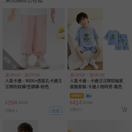
其他媽咪也在逛
退換貨須知
您所購買的商品享有7天的鑑賞期／猶豫期權益，但此期間
並非試用期，您所退回的商品必須是未經使用的全新狀態，
包含完整包裝、配件、說明文件及贈品等。
搶購一空
如需退換貨，請於收到商品7天（含例假日內提出），如為
瑕疵退換貨所產生的運費，將由媽咪愛負責處理，若非瑕疵
滿1件6折，滿2件5折
滿1件6折，滿2件5折
人氣卡通 - 9000+透氣孔卡通汪
人氣卡通 - 卡通汪汪隊短袖家
退貨，您可至『查詢訂單』>『已出貨』中查詢該筆訂單，
汪隊防蚊褲/空調褲-粉色
居服套裝-卡通人物阿奇-藍色
並點選『我要退貨』即可進行申請。若有相關退貨問題，請
至媽咪愛
LINE@客服ID: @mamilove
我們將依序為您處理
即將售完
與服務，謝謝。
294
414
$
$
590
$
$
790
已售出 4
追蹤
已售出 3
針對滿件折/滿額贈…等活動，如因部份退貨，而該訂單保
留商品未達活動門檻，將以原價計算，活動贈品亦需一併退
回。