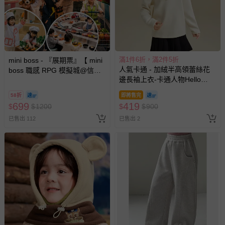
滿1件6折，滿2件5折
mini boss - 『展期票』【 mini
人氣卡通 - 加絨半高領蕾絲花
boss 職感 RPG 模擬城@信義
邊長袖上衣-卡通人物Hello
A11 】2026/7/10-8/30 (電子票
Kitty-米杏
券，於展期現場憑訂單編號兌
58折
即將售完
換，依現場梯次安排入場，逾
699
419
$
$
1200
$
$
900
期作廢) (兒童票(2歲以上)贈一
已售出 112
已售出 2
名陪伴成人)