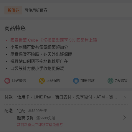
折價券
可使用折價券
商品特色
國泰世華 Cube 卡切換童樂匯享 5% 回饋無上限
小馬刺繡可愛有氣氛細節超加分
厚實保暖不臃腫，冬天外出好保暖
褲腳縮口俐落不拖地跑跳更自在
口袋設計方便小手收納更保暖
口碑嚴選
正品保證
加密付款
7天鑑賞
付款
信用卡・LINE Pay・街口支付・先享後付・ATM・貨到付款・iPASS MONEY
配送
宅配
滿$699免運
超商取貨
滿$699免運
註冊新會員立即領首購免運券