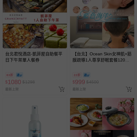
台北君悅酒店-凱菲屋自助餐平
【台北】Ocean Skin女神肌+筋
日下午茶單人餐券
膜疏導1人尊享舒眠套餐120分
鐘
83折
22折
1080
999
$
$
1298
$
$
4500
最新上架
最新上架