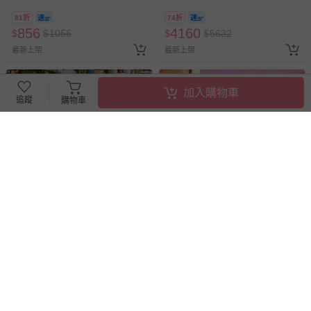
81折
74折
856
4160
$
$
1056
$
$
5632
最新上架
最新上架
加入購物車
追蹤
購物車
【新北】淡水將捷金鬱金香酒
【彰化】桂冠汽車旅館【桂冠/
店-河畔餐廳平日單人餐券(2張
頂級型】休憩券
組↘)
88折
91折
2100
980
$
$
2376
$
$
1080
最新上架
最新上架