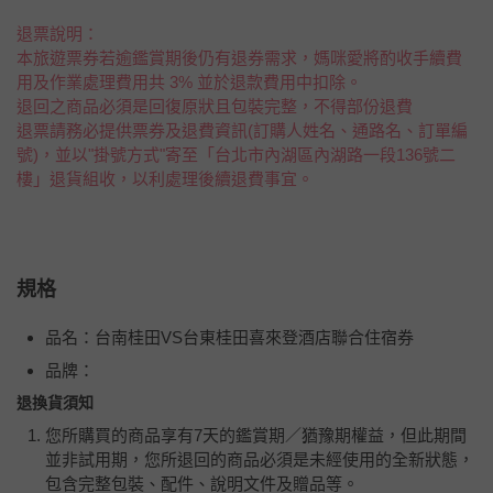
退票說明：
本旅遊票券若逾鑑賞期後仍有退券需求，媽咪愛將酌收手續費
用及作業處理費用共 3% 並於退款費用中扣除。
退回之商品必須是回復原狀且包裝完整，不得部份退費
退票請務必提供票券及退費資訊(訂購人姓名、通路名、訂單編
號)，並以"掛號方式"寄至「台北市內湖區內湖路一段136號二
樓」退貨組收，以利處理後續退費事宜。
規格
品名：台南桂田VS台東桂田喜來登酒店聯合住宿券
品牌：
退換貨須知
您所購買的商品享有7天的鑑賞期／猶豫期權益，但此期間
並非試用期，您所退回的商品必須是未經使用的全新狀態，
包含完整包裝、配件、說明文件及贈品等。