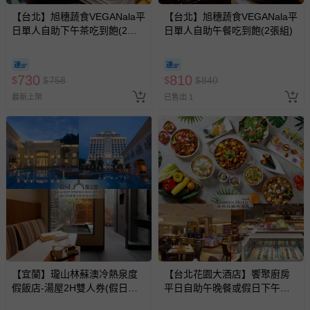
【台北】旭穗蔬食VEGANala平
【台北】旭穗蔬食VEGANala平
日單人自助下午茶吃到飽(2張
日單人自助午餐吃到飽(2張組)
組)
730
810
$
$
758
$
$
840
最新上架
已售出 1
【宜蘭】瓏山林蘇澳冷熱泉度
【台北花園大酒店】饗聚廚房
假飯店-湯屋2H雙人券(假日不
平日自助午晚餐或假日下午茶
加價)
吃到飽