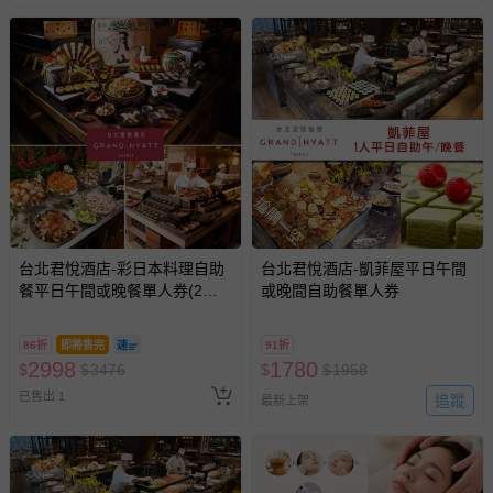
搶購一空
台北君悅酒店-彩日本料理自助
台北君悅酒店-凱菲屋平日午間
餐平日午間或晚餐單人券(2張
或晚間自助餐單人券
組↘)
86折
即將售完
91折
2998
1780
$
$
3476
$
$
1958
已售出 1
追蹤
最新上架