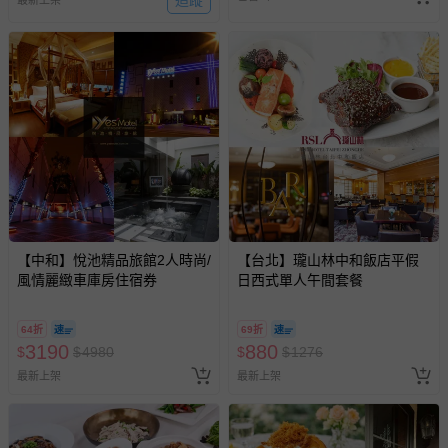
【中和】悅池精品旅館2人時尚/
【台北】瓏山林中和飯店平假
風情麗緻車庫房住宿券
日西式單人午間套餐
64折
69折
3190
880
$
$
4980
$
$
1276
最新上架
最新上架