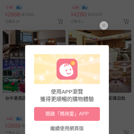
經消費者拆封之影音商品或電腦軟體（例如 DVD、CD
37折
32折
2666
4280
$
$
7260
$
$
13178
等）。
已售出 24
已售出 1
非以有形媒介提供之數位內容或一經提供即為完成之線
上服務，經消費者事先同意始提供（例如線上課程、遊
戲或活動點數等）。
已拆封之以下類型商品：
-個人衛生用品（例如尿布、貼身衣物、泳裝、襪子、地
墊、寢具類等）。
-新生兒親膚衣物（嬰幼兒包巾與背巾、包屁衣、學習
褲、紗布衣等）。
-接觸性孕哺產品（奶嘴、奶瓶、擠乳器、哺乳衣、托腹
帶束縛衣、餐搖椅等）。
使用APP瀏覽
-其他原廠盒裝商品封口處已貼上「不可拆封」，或具警
台中港酒店 - 2大2小親子專案
【台北美福大飯店】彩匯自助
獲得更順暢的購物體驗
示字句等說明貼紙、封條者。
餐廳平日午餐吃到飽
國際航空、客運、訂房等服務。
開啟「媽咪愛」APP
44折
86折
相關的退換貨辦理流程，可詳見：
退換貨 & 退款問題
3888
1590
$
$
8800
$
$
1848
繼續使用網頁版
已售出 10
最新上架