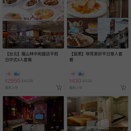
【台北】瓏山林中和飯店平假
【苗栗】啡常美好平日單人套
日中式4人套餐
餐
7折
7折
2950
430
$
$
4235
$
$
615
最新上架
最新上架