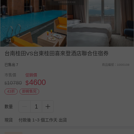
1/1
台南桂田VS台東桂田喜來登酒店聯合住宿券
已售出 7
商品編號：1000108
市售價
促銷價
4600
$
10780
$
43折
即將售完
1
數量
現貨
付款後 1~3 個工作天 出貨