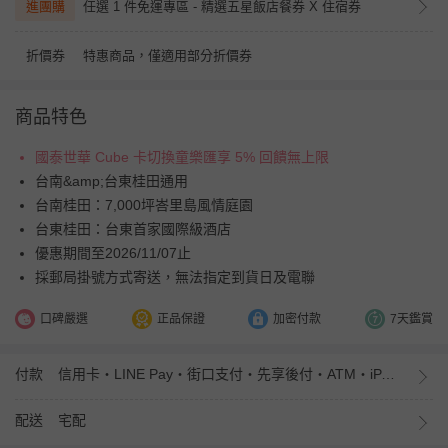
進團購
任選 1 件免運專區 - 精選五星飯店餐券 X 住宿券
折價券
特惠商品，僅適用部分折價券
商品特色
國泰世華 Cube 卡切換童樂匯享 5% 回饋無上限
台南&amp;台東桂田通用
台南桂田：7,000坪峇里島風情庭園
台東桂田：台東首家國際級酒店
優惠期間至2026/11/07止
採郵局掛號方式寄送，無法指定到貨日及電聯
口碑嚴選
正品保證
加密付款
7天鑑賞
付款
信用卡・LINE Pay・街口支付・先享後付・ATM・iPASS MONEY
配送
宅配