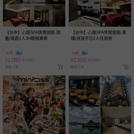
【台中】心媞SPA休閒旅館-旗
【台中】心媞SPA休閒旅館-異
艦/尊爵2人3H歡唱專案
國/浪漫平日2人住宿券
86折
39折
1280
2300
$
$
1480
$
$
5960
最新上架
最新上架