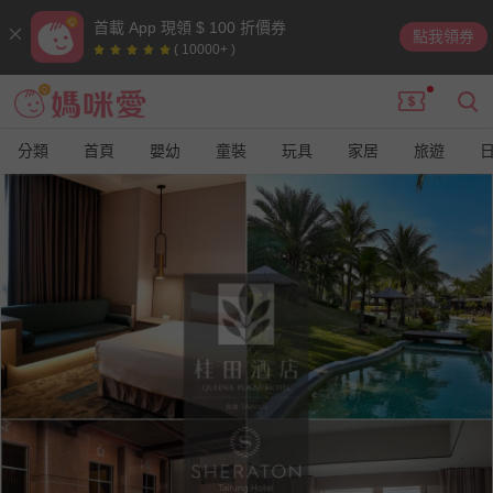
首載 App 現領 $ 100 折價券
點我領券
( 10000+ )
分類
首頁
嬰幼
童裝
玩具
家居
旅遊