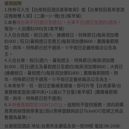
使用說明
1.持券可入住【台南桂田酒店豪華客房】或【台東桂田喜来登酒
店雅緻雙人房】(二選一)一晚(含2客早餐)
2.本券
限台南平日(週日至週五)
、
台東平日(週日至週四)適用
，
每加一人加價$1500(含1客早餐)
3.入住台南館，假日(週六、連續假日、特殊節日)每房須加價
$1000；旺日(暑假週日至週五)每房須加價$600，農曆春節期
間、跨年、特殊節日恕不適用。※平假日定義依飯店公告為
主。
4.入住台東，假日(週六、暑假週五、特殊節日)每房須加價
$1500；旺日(週五及暑假週日至週四)每房須加價$800；大假日
(連續假日、暑假週六)每房須加價$1800；農曆春節期間、跨
年、特殊節日恕不適用。※平假日定義依飯店公告為主。
5.本券依平、旺、假日定義補差額後，即可升等【台南豪華/台
東雅緻家庭房(兩中床)+11歲以下兒童1客早餐】(農曆春節期
間、跨年、特殊節日恕不適用)
6.
本券優惠期間至2026/11/07止
，逾期則不提供服務，須向原購
買票商辦理換票事宜(須以票券面額與該日TicketGO官網之商品
售價為基準)。
台南桂田酒店 地址:台南市永康區永安一街99號 電話:06-2438-