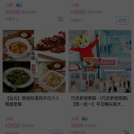
38折
34折
6999
3680
$
$
18260
$
$
10780
已售出 3
追蹤
已售出 2
搶購一空
【台北】敦煌和漢苑平日六人
巧虎夢想樂園 - (巧虎夢想樂園)
精選套餐
【買一送一】平日暢玩兩大一
小套票 (正券為電子票券現場兌
換，贈送券現場領取)-效期至
88折
62折
2026/10/16 正券逾期視同現金
2650
999
$
$
3000
$
$
1600
券使用
已售出 80
追蹤
最新上架