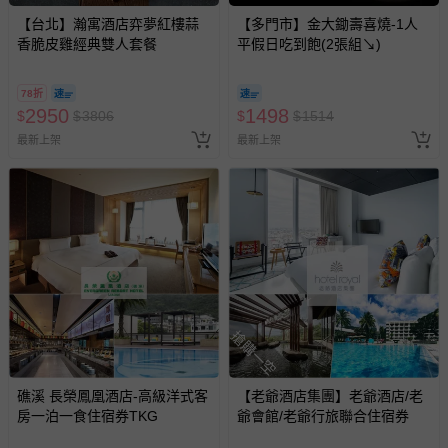
【台北】瀚寓酒店弈夢紅樓蒜
【多門市】金大鋤壽喜燒-1人
香脆皮雞經典雙人套餐
平假日吃到飽(2張組↘)
78折
2950
1498
$
$
3806
$
$
1514
最新上架
最新上架
搶購一空
礁溪 長榮鳳凰酒店-高級洋式客
【老爺酒店集團】老爺酒店/老
房一泊一食住宿券TKG
爺會館/老爺行旅聯合住宿券