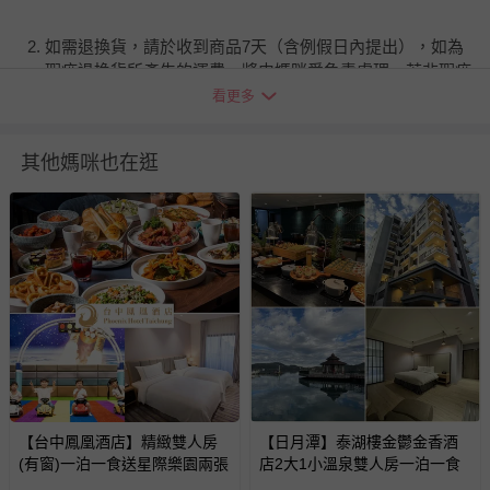
如需退換貨，請於收到商品7天（含例假日內提出），如為
瑕疵退換貨所產生的運費，將由媽咪愛負責處理，若非瑕疵
退貨，您可至『查詢訂單』>『已出貨』中查詢該筆訂單，
看更多
並點選『我要退貨』即可進行申請。若有相關退貨問題，請
至媽咪愛
LINE@客服ID: @mamilove
我們將依序為您處理
其他媽咪也在逛
與服務，謝謝。
針對滿件折/滿額贈…等活動，如因部份退貨，而該訂單保
留商品未達活動門檻，將以原價計算，活動贈品亦需一併退
回。
部分商品依據消費者保護法的規定，不適用七天鑑賞期/猶
豫期範圍：
易於腐敗、保存期限較短或解約時即將逾期（例如生鮮
商品、食品等）。
客製化商品（例如客製生日書、姓名貼等）。
【台中鳳凰酒店】精緻雙人房
【日月潭】泰湖樓金鬱金香酒
(有窗)一泊一食送星際樂園兩張
報紙、期刊或雜誌（惟書籍如經拆封、使用，則酌收整
店2大1小溫泉雙人房一泊一食
新費用）。