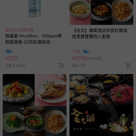
滿1500元贈好禮
【台北】瀚寓酒店弈夢紅樓海
病毒崩 VirusBom - 100ppm噴
陸尊爵雙饗四人套餐
劑隨身瓶-公司貨/最新效
期-100ml
71折
370
4780
$
$
$
6688
已售出 98982
最新上架