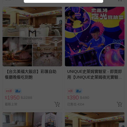
其他常見問題：
運送服務：目前提供的運送僅限台灣本島。如您位於離島地
區，可能會無法配送，或須依據商品需加收離島運費。廠商
亦保留出貨與否的權利。離島、偏遠地區、樓層親送等加價
費用，可能會另需加收。
商品實際的配達日期，可於訂單個人資料內的查詢訂單內，
已出貨通知之訊息為主。
如您收到商品，請依正常流程檢查是否完好，若商品遇瑕疵
情形，您可申請更換新品或退貨，請見：
退貨的辦理流程
。
若您對於會員帳號、商品訂購與資訊、購物流程、付款方
【台北美福大飯店】彩匯自助
UNIQUE史萊姆實驗室 - 即買即
餐廳晚餐吃到飽
用【UNIQUE史萊姆夜光實驗室
式、折價券與購物金的使用、退貨及商品運送方式等有疑
@ 台北科教館 】2026/6/11-
問，你可詳見：
媽咪愛客服中心
。
8/30 (電子票券，於展期現場憑
85折
8折
預購商品：預購為海外同步代購，遇缺貨即會通知媽咪並協
訂單編號兌換，逾期作廢) (大
1950
390
$
$
2288
$
$
490
助取消退款事宜。
人小孩均一價(3歲以上需購票))
最新上架
已售出 4334
商品如因「價格、組合」等錯誤原因，導致無法安排出貨，
會主動以簡訊及mail通知訂單取消事宜，並將提供適當補
償。