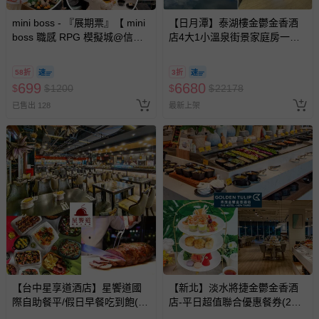
mini boss - 『展期票』【 mini
【日月潭】泰湖樓金鬱金香酒
boss 職感 RPG 模擬城@信義
店4大1小溫泉街景家庭房一泊
A11 】2026/7/10-8/30 (電子票
一食
券，於展期現場憑訂單編號兌
58折
3折
換，依現場梯次安排入場，逾
699
6680
$
$
1200
$
$
22178
期作廢) (兒童票(2歲以上)贈一
已售出 128
最新上架
名陪伴成人)
【台中星享道酒店】星饗道國
【新北】淡水將捷金鬱金香酒
際自助餐平/假日早餐吃到飽(2
店-平日超值聯合優惠餐券(2張
張組)
組↘)