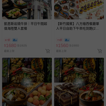
凱恩斯岩燒牛排｜平日午間超
【新竹國賓】八方燴西餐廳單
值海陸雙人套餐
人平日自助下午茶吃到飽(2張
組)
87折
79折
1680
1560
$
$
1925
$
$
1980
最新上架
最新上架