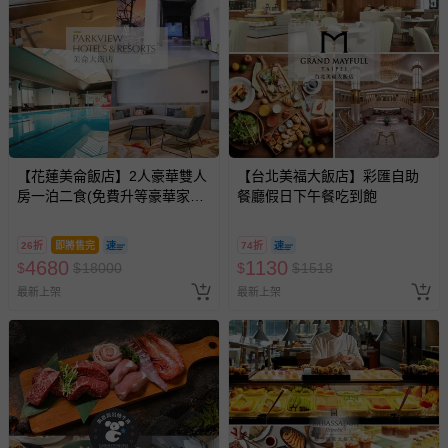
【花蓮美侖飯店】2人豪華雙人
【台北美福大飯店】彩匯自助
房一泊二食(免費升等豪華家庭
餐廳假日下午餐吃到飽
套房)
26折
即將售完
74折
4680
1130
$
$
18000
$
$
1518
最新上架
最新上架