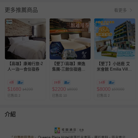
更多推薦商品
看更多
【高雄】康瀚行旅-2
【墾丁/高雄】樂逸
【墾丁】小迷鹿 艾
人一泊一食住宿券
集團-三館住宿通用
米會館 Emilia Villa-
券
20人獨棟住宿券
4折
28折
14折
$
1680
$
2200
$
8000
4200
8000
59000
$
$
$
已售出 2
已售出 10
已售出 2
介紹